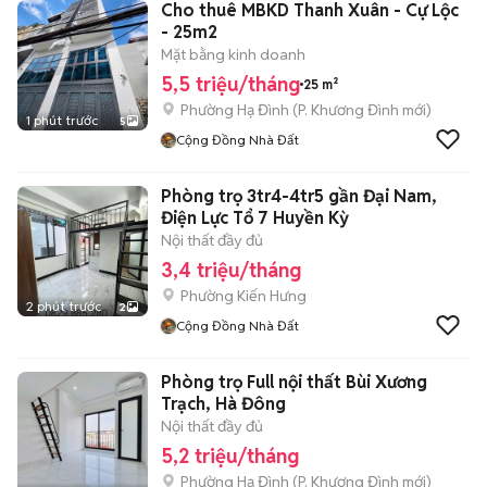
Cho thuê MBKD Thanh Xuân - Cự Lộc
- 25m2
Mặt bằng kinh doanh
5,5 triệu/tháng
25 m²
Phường Hạ Đình
(
P. Khương Đình
mới)
1 phút trước
5
Cộng Đồng Nhà Đất
Phòng trọ 3tr4-4tr5 gần Đại Nam,
Điện Lực Tổ 7 Huyền Kỳ
Nội thất đầy đủ
3,4 triệu/tháng
Phường Kiến Hưng
2 phút trước
2
Cộng Đồng Nhà Đất
Phòng trọ Full nội thất Bùi Xương
Trạch, Hà Đông
Nội thất đầy đủ
5,2 triệu/tháng
Phường Hạ Đình
(
P. Khương Đình
mới)