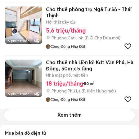
Cho thuê phòng trọ Ngã Tư Sở - Thái
Thịnh
Nội thất đầy đủ
5,6 triệu/tháng
Phường Cát Linh
(
P. Ô Chợ Dừa
mới)
6 phút trước
5
Cộng Đồng Nhà Đất
Cho thuê nhà Liền kề Kđt Văn Phú, Hà
Đông, 50m x 5 tầng
Nhà mặt phố, mặt tiền
18 triệu/tháng
50 m²
Phường Phú La
(
P. Kiến Hưng
mới)
6 phút trước
5
Cộng Đồng Nhà Đất
Xem thêm
Mua bán đồ điện tử