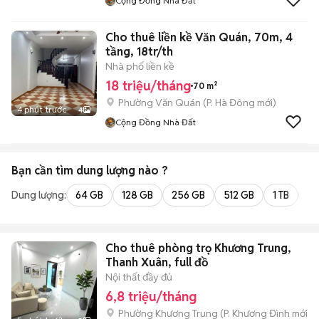
Cộng Đồng Nhà Đất
Cho thuê liền kề Văn Quán, 70m, 4
tầng, 18tr/th
Nhà phố liền kề
18 triệu/tháng
70 m²
Phường Văn Quán
(
P. Hà Đông
mới)
4 phút trước
4
Cộng Đồng Nhà Đất
Bạn cần tìm
dung lượng
nào ?
Dung lượng:
64 GB
128 GB
256 GB
512 GB
1 TB
2 
Cho thuê phòng trọ Khương Trung,
Thanh Xuân, full đồ
Nội thất đầy đủ
6,8 triệu/tháng
Phường Khương Trung
(
P. Khương Đình
mới)