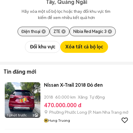
Tây, Quảng Ngãi
Hãy xóa một số bộ lọc hoặc thay đổi khu vực tìm 
kiếm để xem nhiều kết quả hơn
Điện thoại
ZTE
Nibia Red Magic 3
Đổi khu vực
Xóa tất cả bộ lọc
Tin đăng mới
Nissan X-Trail 2018 Đỏ đen
2018
60.000 km
Xăng
Tự động
470.000.000 đ
Phường Phước Long
(
P. Nam Nha Trang
mới)
1 phút trước
2
H
Hung Truong