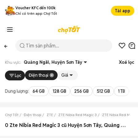
Voucher KFC đến 100k
Tải app
Chỉ có trên app Chợ Tốt
Khu vực:
Quảng Ngãi, Huyện Sơn Tây
Xoá lọc
Điện thoại
Giá
Lọc
Dung lượng:
64 GB
128 GB
256 GB
512 GB
1 TB
2 
Chợ Tốt
Điện thoại
ZTE
ZTE Nibia Red Magic 3
ZTE Nibia Red Magic
0 Zte Nibia Red Magic 3 cũ Huyện Sơn Tây, Quảng Ngãi đẹp