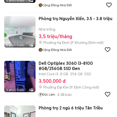
5 phút trước
5
Cộng Đồng Nhà Đất
Phòng trọ Nguyễn Xiển, 3.5 - 3.8 triệu
Nhà trống
3,5 triệu/tháng
Phường Hạ Đình
(
P. Khương Đình
mới)
5 phút trước
3
Cộng Đồng Nhà Đất
Dell Optiplex 3060 i3-8100
8GB/256GB SSD Đen
Intel Core i3
8 GB
256 GB
SSD
3.500.000 đ
Phường Đại Kim
(
P. Định Công
mới)
5 phút trước
3
4
đã bán
Đức Lâm
Phòng trọ 2 ngủ 6 triệu Tân Triều