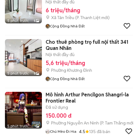
Nội thất đầy đủ
6 triệu/tháng
Xã Tân Triều
(
P. Thanh Liệt
mới)
5 phút trước
5
Cộng Đồng Nhà Đất
Cho thuê phòng trọ full nội thất 341
Quan Nhân
Nội thất đầy đủ
5,6 triệu/tháng
Phường Khương Đình
5 phút trước
5
Cộng Đồng Nhà Đất
Mô hình Arthur Pencilgon Shangri-la
Frontier Real
Đã sử dụng
150.000 đ
Phường Nguyễn An Ninh
(
P. Tam Thắng
mới)
5 phút trước
1
4.5
135
đã bán
Chú Mèo Đi Hia