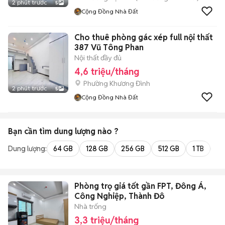
2 phút trước
5
Cộng Đồng Nhà Đất
Cho thuê phòng gác xép full nội thất
387 Vũ Tông Phan
Nội thất đầy đủ
4,6 triệu/tháng
Phường Khương Đình
2 phút trước
5
Cộng Đồng Nhà Đất
Bạn cần tìm
dung lượng
nào ?
Dung lượng:
64 GB
128 GB
256 GB
512 GB
1 TB
2 
Phòng trọ giá tốt gần FPT, Đông Á,
Công Nghiệp, Thành Đô
Nhà trống
3,3 triệu/tháng