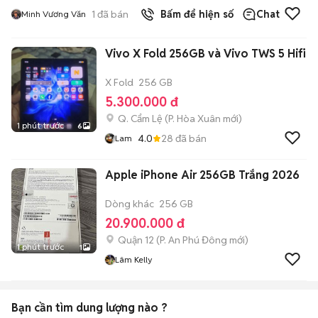
1
đã bán
Bấm để hiện số
Chat
Minh Vương Văn
Vivo X Fold 256GB và Vivo TWS 5 Hifi
X Fold
256 GB
5.300.000 đ
Q. Cẩm Lệ
(
P. Hòa Xuân
mới)
1 phút trước
6
4.0
28
đã bán
Lam
Apple iPhone Air 256GB Trắng 2026
Dòng khác
256 GB
20.900.000 đ
Quận 12
(
P. An Phú Đông
mới)
1 phút trước
1
Lâm Kelly
Bạn cần tìm
dung lượng
nào ?