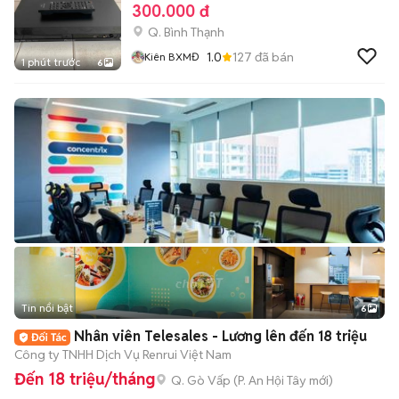
300.000 đ
Q. Bình Thạnh
1.0
127
đã bán
Kiên BXMĐ
1 phút trước
6
Tin nổi bật
6
+
2
Nhân viên Telesales - Lương lên đến 18 triệu
Công ty TNHH Dịch Vụ Renrui Việt Nam
Đến 18 triệu/tháng
Q. Gò Vấp
(
P. An Hội Tây
mới)