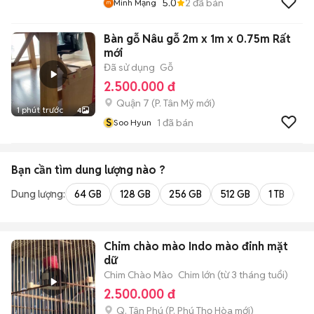
5.0
2
đã bán
Minh Mạng
Bàn gỗ Nâu gỗ 2m x 1m x 0.75m Rất
mới
Đã sử dụng
Gỗ
2.500.000 đ
Quận 7
(
P. Tân Mỹ
mới)
1 phút trước
4
S
1
đã bán
Soo Hyun
Bạn cần tìm
dung lượng
nào ?
Dung lượng:
64 GB
128 GB
256 GB
512 GB
1 TB
2 
Chim chào mào Indo mào đinh mặt
dữ
Chim Chào Mào
Chim lớn (từ 3 tháng tuổi)
2.500.000 đ
Q. Tân Phú
(
P. Phú Thọ Hòa
mới)