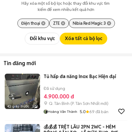
Hãy xóa một số bộ lọc hoặc thay đổi khu vực tìm 
kiếm để xem nhiều kết quả hơn
Điện thoại
ZTE
Nibia Red Magic 3
Đổi khu vực
Xóa tất cả bộ lọc
Tin đăng mới
Tủ hấp đa năng Inox Bạc Hiện đại
Đã sử dụng
4.900.000 đ
Q. Tân Bình
(
P. Tân Sơn Nhất
mới)
42 giây trước
2
5.0
69
đã bán
Hoàng Văn Thành
💰💰💰 TRỆT LẦU 2PN 2WC - HẺM