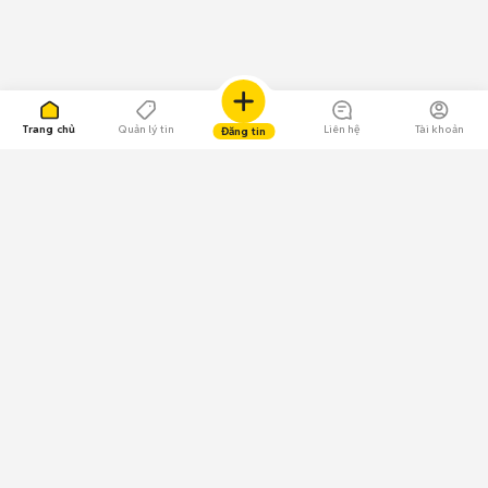
Trang chủ
Quản lý tin
Liên hệ
Tài khoản
Đăng tin
109.000 Bình chọn
Tải ứng dụng Chợ Tốt
Về Chợ Tốt
Quy chế sàn
Chính sách bảo mật
Giải quyết tranh chấp
CÔNG TY TNHH CHỢ TỐT - Người đại diện theo pháp luật:
Nguyễn Trọng Tấn; GPDKKD: 0312120782 do Sở KH & ĐT TP.HCM cấp ngày