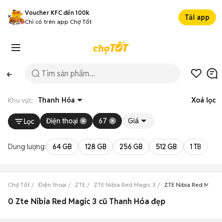
Voucher KFC đến 100k
Tải app
Chỉ có trên app Chợ Tốt
Khu vực:
Thanh Hóa
Xoá lọc
Điện thoại
67
Giá
Lọc
Dung lượng:
64 GB
128 GB
256 GB
512 GB
1 TB
2 
Chợ Tốt
Điện thoại
ZTE
ZTE Nibia Red Magic 3
ZTE Nibia Red Magic
0 Zte Nibia Red Magic 3 cũ Thanh Hóa đẹp