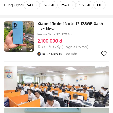
Dung lượng:
64 GB
128 GB
256 GB
512 GB
1 TB
2 
Xiaomi Redmi Note 12 128GB Xanh
Like New
Redmi Note 12
128 GB
2.100.000 đ
Q. Cầu Giấy
(
P. Nghĩa Đô
mới)
1 phút trước
1
1
đã bán
Hội Đồ Điện Tử