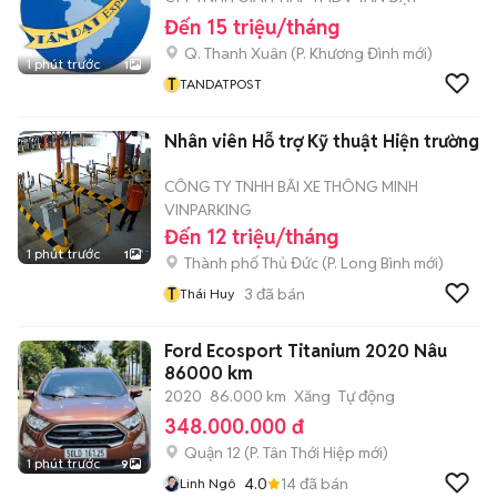
Đến 15 triệu/tháng
Q. Thanh Xuân
(
P. Khương Đình
mới)
1 phút trước
1
T
TANDATPOST
Nhân viên Hỗ trợ Kỹ thuật Hiện trường
CÔNG TY TNHH BÃI XE THÔNG MINH
VINPARKING
Đến 12 triệu/tháng
1 phút trước
1
Thành phố Thủ Đức
(
P. Long Bình
mới)
T
3
đã bán
Thái Huy
Ford Ecosport Titanium 2020 Nâu
86000 km
2020
86.000 km
Xăng
Tự động
348.000.000 đ
Quận 12
(
P. Tân Thới Hiệp
mới)
1 phút trước
9
4.0
14
đã bán
Linh Ngô