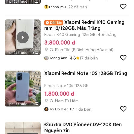
1 phút trước
1
T
22
đã bán
Thanh Phú
Xiaomi Redmi K40 Gaming
ram 12/128GB. Màu Trắng
Redmi K40 Gaming
128 GB
4-6 tháng
3.800.000 đ
Q. Bình Tân
(
P. Bình Hưng Hòa
mới)
1 phút trước
6
4.8
17
đã bán
Hoàng Anh
Xiaomi Redmi Note 10S 128GB Trắng
Redmi Note 10s
128 GB
1.800.000 đ
Q. Nam Từ Liêm
1 phút trước
1
1
đã bán
Hội Đồ Điện Tử
Đầu đĩa DVD Pioneer DV-120K Đen
Nguyên zin