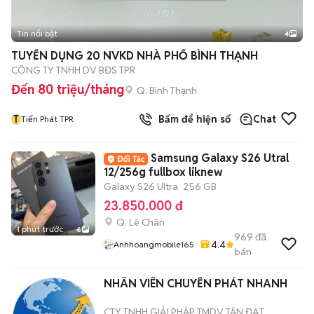
Tin nổi bật
4
TUYỂN DỤNG 20 NVKD NHÀ PHỐ BÌNH THẠNH
CÔNG TY TNHH DV BĐS TPR
Đến 80 triệu/tháng
Q. Bình Thạnh
T
Bấm để hiện số
Chat
Tiến Phát TPR
Samsung Galaxy S26 Utral
12/256g fullbox liknew
Galaxy S26 Ultra
256 GB
23.850.000 đ
Q. Lê Chân
1 phút trước
6
969
đã
4.4
Anhhoangmobile165
bán
NHÂN VIÊN CHUYỂN PHÁT NHANH
CTY TNHH GIẢI PHÁP TMDV TÂN ĐẠT