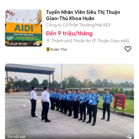
Tuyển Nhân Viên Siêu Thị Thuận
Giao-Thủ Khoa Huân
Công ty Cổ Phần Thương Mại AIDI
Đến 9 triệu/tháng
Thành phố Thuận An
(
P. Thuận Giao
mới)
1 phút trước
2
X
Xuân Thư
Tin nổi bật
1