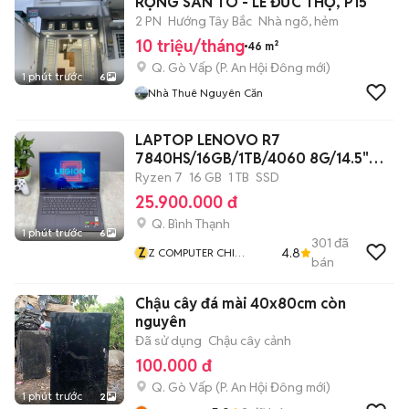
RỘNG SÂN TO - LÊ ĐỨC THỌ, P15
2 PN
Hướng Tây Bắc
Nhà ngõ, hẻm
10 triệu/tháng
46 m²
Q. Gò Vấp
(
P. An Hội Đông
mới)
1 phút trước
6
Nhà Thuê Nguyên Căn
LAPTOP LENOVO R7
7840HS/16GB/1TB/4060 8G/14.5"
2K8
Ryzen 7
16 GB
1 TB
SSD
25.900.000 đ
Q. Bình Thạnh
1 phút trước
6
301
đã
Z
4.8
Z COMPUTER CHI
bán
NHÁNH BÌNH THẠNH
Chậu cây đá mài 40x80cm còn
nguyên
Đã sử dụng
Chậu cây cảnh
100.000 đ
Q. Gò Vấp
(
P. An Hội Đông
mới)
1 phút trước
2