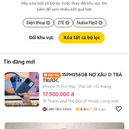
Hãy xóa một số bộ lọc hoặc thay đổi khu vực tìm 
kiếm để xem nhiều kết quả hơn
Điện thoại
ZTE
Nubia Flip2
Đổi khu vực
Xóa tất cả bộ lọc
Tin đăng mới
15PM256GB NỢ XẤU O TRẢ
TRƯỚC
iPhone 15 Pro Max
256 GB
>12 tháng
17.500.000 đ
Thành phố Thủ Đức
(
P. Phước Long
mới)
22 giây trước
5
4.6
7
đã bán
CAM TÁO Store···