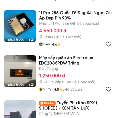
11 Pro 256 Quốc Tế Đag Xài Ngon Zin
Áp Đẹp Pin 93%
iPhone 11 Pro
256 GB
Còn bảo hành
4.650.000 đ
Quận 1
(
P. Sài Gòn
mới)
1 phút trước
6
4.6
Minh
Máy sấy quần áo Electrolux
EDC2086PDW Trắng
Đã sử dụng
1.250.000 đ
Q. Gò Vấp
(
P. An Hội Đông
mới)
1 phút trước
6
b
4.8
546
đã bán
Bui Ty
Tuyển Phụ Kho SPX (
SHOPEE ) - KCN TÂN ĐỨC
Công Ty TNHH SKT VINA