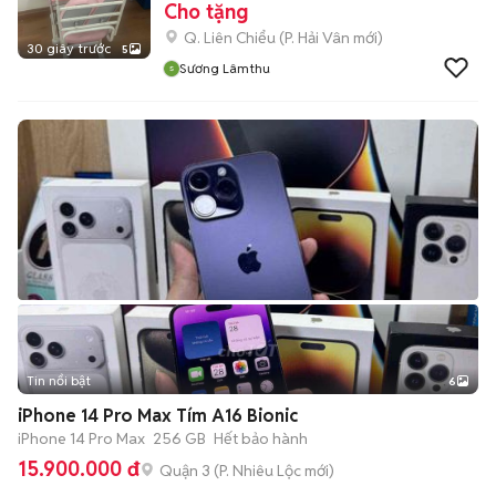
Cho tặng
Q. Liên Chiểu
(
P. Hải Vân
mới)
30 giây trước
5
Sương Lâmthu
Tin nổi bật
6
+
2
iPhone 14 Pro Max Tím A16 Bionic
iPhone 14 Pro Max
256 GB
Hết bảo hành
15.900.000 đ
Quận 3
(
P. Nhiêu Lộc
mới)