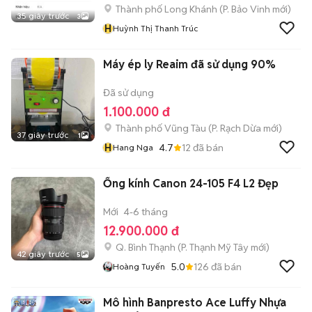
Thành phố Long Khánh
(
P. Bảo Vinh
mới)
35 giây trước
3
H
Huỳnh Thị Thanh Trúc
Máy ép ly Reaim đã sử dụng 90%
Đã sử dụng
1.100.000 đ
Thành phố Vũng Tàu
(
P. Rạch Dừa
mới)
37 giây trước
1
H
4.7
12
đã bán
Hang Nga
Ống kính Canon 24-105 F4 L2 Đẹp
Mới
4-6 tháng
12.900.000 đ
Q. Bình Thạnh
(
P. Thạnh Mỹ Tây
mới)
42 giây trước
5
5.0
126
đã bán
Hoàng Tuyến
Mô hình Banpresto Ace Luffy Nhựa