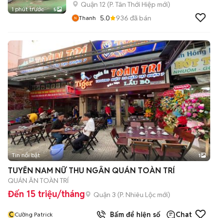
Quận 12
(
P. Tân Thới Hiệp
mới)
1 phút trước
5
5.0
936
đã bán
Thanh
Tin nổi bật
1
TUYỂN NAM NỮ THU NGÂN QUÁN TOÀN TRÍ
QUÁN ĂN TOÀN TRÍ
Đến 15 triệu/tháng
Quận 3
(
P. Nhiêu Lộc
mới)
C
Bấm để hiện số
Chat
Cường Patrick