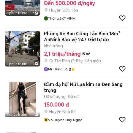
Đến 500.000 đ/ngày
Huyện Đức Hòa
1 phút trước
1
Thông SKT VINA
Phòng Rẻ Ban Công Tân Bình 18m²
AnNinh Bảo vệ 247 Giờ tự do
Nhà trống
2,1 triệu/tháng
15 m²
Q. Tân Bình
(
P. Bảy Hiền
mới)
1 phút trước
5
4.8
Mr Hưng
Đầm dạ hội Nữ Lụa kim sa Đen Sang
trọng
Đã sử dụng
Đồ nữ
150.000 đ
Huyện Nhà Bè
1 phút trước
1
V
Võ Huỳnh Huy Ngọc