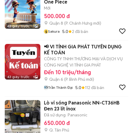
One Piece
Mới
500.000 đ
Quận 8
(
P. Chánh Hưng
mới)
43 giây trước
1
s
5.0
2
đã bán
Sakura
📢 VI TÍNH GIA PHÁT TUYỂN DỤNG
KẾ TOÁN
CÔNG TY TNHH THƯƠNG MẠI VÀ DỊCH VỤ
CÔNG NGHỆ VI TÍNH GIA PHÁT
Đến 10 triệu/tháng
43 giây trước
1
Quận 6
(
P. Bình Phú
mới)
5.0
112
đã bán
Trần Thành Đại
Lò vi sóng Panasonic NN-CT36HB
Đen 23 lít inox
Đã sử dụng
Panasonic
650.000 đ
Q. Tân Phú
1 phút trước