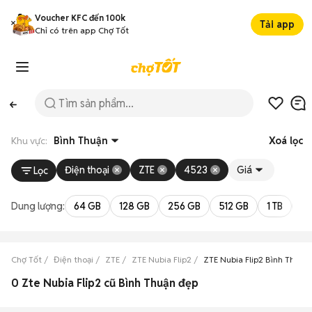
Voucher KFC đến 100k
Tải app
Chỉ có trên app Chợ Tốt
Khu vực:
Bình Thuận
Xoá lọc
Điện thoại
ZTE
4523
Giá
Lọc
Dung lượng:
64 GB
128 GB
256 GB
512 GB
1 TB
2 
Chợ Tốt
Điện thoại
ZTE
ZTE Nubia Flip2
ZTE Nubia Flip2 Bình Thuận
0 Zte Nubia Flip2 cũ Bình Thuận đẹp