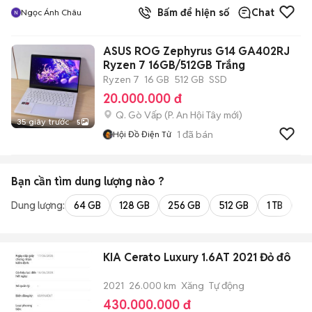
Bấm để hiện số
Chat
Ngọc Ánh Châu
ASUS ROG Zephyrus G14 GA402RJ
Ryzen 7 16GB/512GB Trắng
Ryzen 7
16 GB
512 GB
SSD
20.000.000 đ
Q. Gò Vấp
(
P. An Hội Tây
mới)
35 giây trước
5
1
đã bán
Hội Đồ Điện Tử
Bạn cần tìm
dung lượng
nào ?
Dung lượng:
64 GB
128 GB
256 GB
512 GB
1 TB
2 
KIA Cerato Luxury 1.6AT 2021 Đỏ đô
2021
26.000 km
Xăng
Tự động
430.000.000 đ