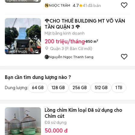
3
N
4.7
41
đã bán
NGỌC TRÂM
🌹CHO THUÊ BUILDING MT VÕ VĂN
TẦN QUẬN 3 🌹
Mặt bằng kinh doanh
200 triệu/tháng
850 m²
Quận 3
(
P. Bàn Cờ
mới)
1 phút trước
5
Nguyễn Ngọc Thanh Sang
Bạn cần tìm
dung lượng
nào ?
Dung lượng:
64 GB
128 GB
256 GB
512 GB
1 TB
2 
Lồng chim Kim loại Đã sử dụng cho
Chim cút
Đã sử dụng
50.000 đ