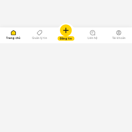
Trang chủ
Quản lý tin
Liên hệ
Tài khoản
Đăng tin
109.000 Bình chọn
Tải ứng dụng Chợ Tốt
Về Chợ Tốt
Quy chế sàn
Chính sách bảo mật
Giải quyết tranh chấp
CÔNG TY TNHH CHỢ TỐT - Người đại diện theo pháp luật:
Nguyễn Trọng Tấn; GPDKKD: 0312120782 do Sở KH & ĐT TP.HCM cấp ngày