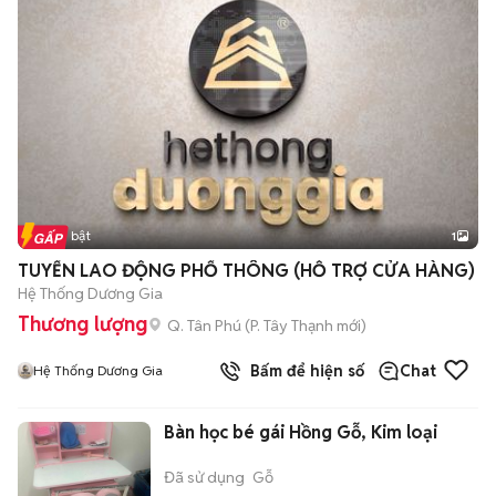
Tin nổi bật
1
TUYỂN LAO ĐỘNG PHỔ THÔNG (HỖ TRỢ CỬA HÀNG)
Hệ Thống Dương Gia
Thương lượng
Q. Tân Phú
(
P. Tây Thạnh
mới)
Bấm để hiện số
Chat
Hệ Thống Dương Gia
Bàn học bé gái Hồng Gỗ, Kim loại
Đã sử dụng
Gỗ