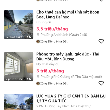
Cho thuê căn hộ mới tinh sát Bcon
Bee, Làng Đại học
Chung cư
3,5 triệu/tháng
Phường An Khánh (Quận 2 cũ)
6 phút trước
5
Cộng Đồng Nhà Đất
Phòng trọ máy lạnh, gác đúc - Thủ
Dầu Một, Bình Dương
Nội thất đầy đủ
3 triệu/tháng
Phường Phú Cường
(
P. Thủ Dầu Một
mới)
7 phút trước
5
Cộng Đồng Nhà Đất
LÚC MUA 2 TỶ GIỜ CẦN TIỀN BÁN LẠI
1,2 TỶ QUÁ TIẾC
2 PN
Hướng Tây Nam
Nhà biệt thự