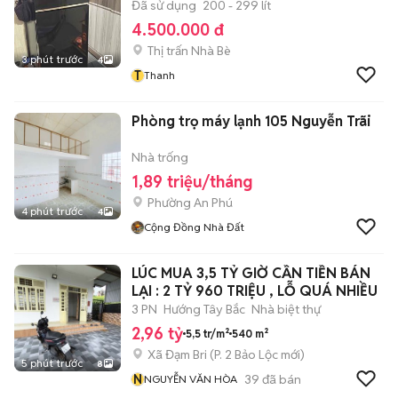
Đã sử dụng
200 - 299 lít
4.500.000 đ
Thị trấn Nhà Bè
3 phút trước
4
T
Thanh
Phòng trọ máy lạnh 105 Nguyễn Trãi
Nhà trống
1,89 triệu/tháng
Phường An Phú
4 phút trước
4
Cộng Đồng Nhà Đất
LÚC MUA 3,5 TỶ GIỜ CẦN TIỀN BÁN
LẠI : 2 TỶ 960 TRIỆU , LỖ QUÁ NHIỀU
3 PN
Hướng Tây Bắc
Nhà biệt thự
2,96 tỷ
5,5 tr/m²
540 m²
Xã Đạm Bri
(
P. 2 Bảo Lộc
mới)
5 phút trước
8
N
39
đã bán
NGUYỄN VĂN HÒA