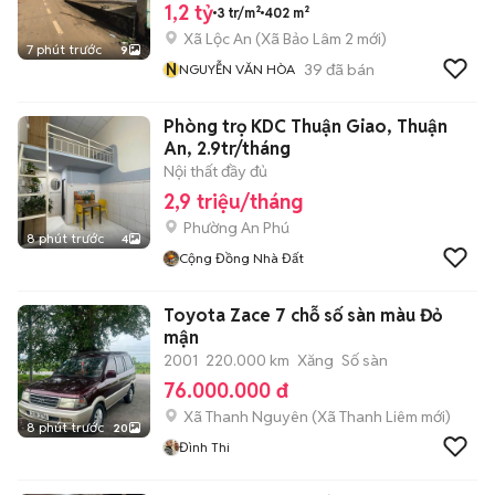
1,2 tỷ
3 tr/m²
402 m²
Xã Lộc An
(
Xã Bảo Lâm 2
mới)
7 phút trước
9
N
39
đã bán
NGUYỄN VĂN HÒA
Phòng trọ KDC Thuận Giao, Thuận
An, 2.9tr/tháng
Nội thất đầy đủ
2,9 triệu/tháng
Phường An Phú
8 phút trước
4
Cộng Đồng Nhà Đất
Toyota Zace 7 chỗ số sàn màu Đỏ
mận
2001
220.000 km
Xăng
Số sàn
76.000.000 đ
Xã Thanh Nguyên
(
Xã Thanh Liêm
mới)
8 phút trước
20
Đình Thi