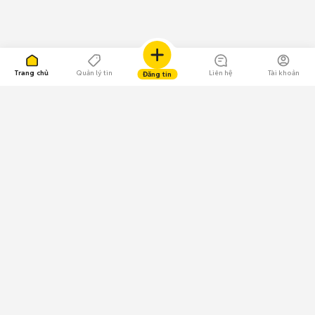
Trang chủ
Quản lý tin
Liên hệ
Tài khoản
Đăng tin
109.000 Bình chọn
Tải ứng dụng Chợ Tốt
Về Chợ Tốt
Quy chế sàn
Chính sách bảo mật
Giải quyết tranh chấp
CÔNG TY TNHH CHỢ TỐT - Người đại diện theo pháp luật:
Nguyễn Trọng Tấn; GPDKKD: 0312120782 do Sở KH & ĐT TP.HCM cấp ngày
11/01/2013;