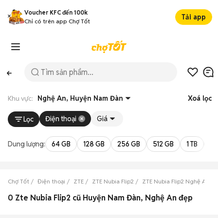
Voucher KFC đến 100k
Tải app
Chỉ có trên app Chợ Tốt
Khu vực:
Nghệ An, Huyện Nam Đàn
Xoá lọc
Điện thoại
Giá
Lọc
Dung lượng:
64 GB
128 GB
256 GB
512 GB
1 TB
2 
Chợ Tốt
Điện thoại
ZTE
ZTE Nubia Flip2
ZTE Nubia Flip2 Nghệ An
0 Zte Nubia Flip2 cũ Huyện Nam Đàn, Nghệ An đẹp