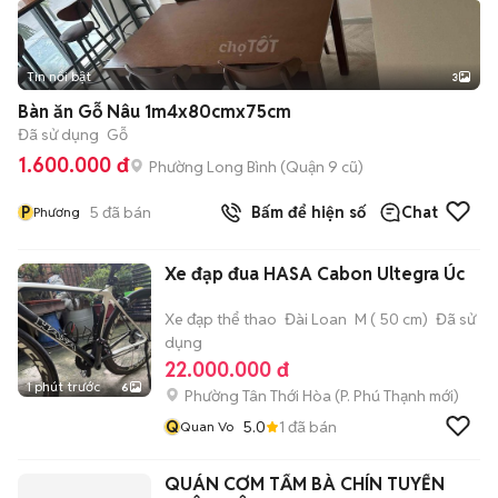
Tin nổi bật
3
Bàn ăn Gỗ Nâu 1m4x80cmx75cm
Đã sử dụng
Gỗ
1.600.000 đ
Phường Long Bình (Quận 9 cũ)
P
5
đã bán
Bấm để hiện số
Chat
Phương
Xe đạp đua HASA Cabon Ultegra Úc
Xe đạp thể thao
Đài Loan
M ( 50 cm)
Đã sử
dụng
22.000.000 đ
1 phút trước
6
Phường Tân Thới Hòa
(
P. Phú Thạnh
mới)
Q
5.0
1
đã bán
Quan Vo
QUÁN CƠM TẤM BÀ CHÍN TUYỂN