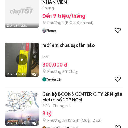
NHÂN VIÊN
Phụng
Đến 9 triệu/tháng
Phường 1
(
P. Gia Định
mới)
2 phút trước
Phụng
mói em chưa sạc lân nào
Mới
300.000 đ
Phường Bãi Cháy
2 phút trước
2
Tuyển Lê
Căn hộ BCONS CENTER CITY 2PN gần
Metro số 1 TP.HCM
2 PN
Chung cư
3 tỷ
Phường An Khánh (Quận 2 cũ)
2 phút trước
5