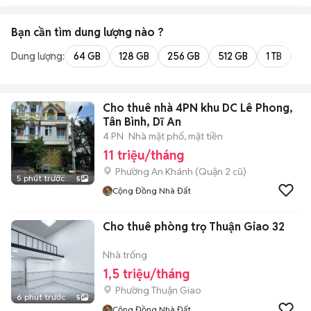
Bạn cần tìm
dung lượng
nào ?
Dung lượng:
64 GB
128 GB
256 GB
512 GB
1 TB
2 
Cho thuê nhà 4PN khu DC Lê Phong,
Tân Bình, Dĩ An
4 PN
Nhà mặt phố, mặt tiền
11 triệu/tháng
Phường An Khánh (Quận 2 cũ)
5 phút trước
5
Cộng Đồng Nhà Đất
Cho thuê phòng trọ Thuận Giao 32
Nhà trống
1,5 triệu/tháng
Phường Thuận Giao
6 phút trước
5
Cộng Đồng Nhà Đất