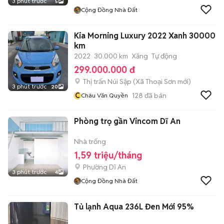
3 phút trước
5
Cộng Đồng Nhà Đất
Kia Morning Luxury 2022 Xanh 30000
km
2022
30.000 km
Xăng
Tự động
299.000.000 đ
Thị trấn Núi Sập
(
Xã Thoại Sơn
mới)
3 phút trước
20
C
128
đã bán
Châu Văn Quyền
Phòng trọ gần Vincom Dĩ An
Nhà trống
1,59 triệu/tháng
Phường Dĩ An
3 phút trước
4
Cộng Đồng Nhà Đất
Tủ lạnh Aqua 236L Đen Mới 95%