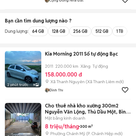
Cộng Đồng Nhà Đất
Bạn cần tìm
dung lượng
nào ?
Dung lượng:
64 GB
128 GB
256 GB
512 GB
1 TB
2 
Kia Morning 2011 Số tự động Bạc
2011
220.000 km
Xăng
Tự động
158.000.000 đ
Xã Thanh Nguyên
(
Xã Thanh Liêm
mới)
2 phút trước
9
Đình Thi
Cho thuê nhà kho xưởng 300m2
Nguyễn Văn Lộng, Thủ Dầu Một, Bình
Dương
Mặt bằng kinh doanh
8 triệu/tháng
300 m²
Phường Chánh Mỹ
(
P. Chánh Hiệp
mới)