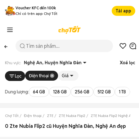
Voucher KFC đến 100k
Tải app
Chỉ có trên app Chợ Tốt
Khu vực:
Nghệ An, Huyện Nghĩa Đàn
Xoá lọc
Điện thoại
Giá
Lọc
Dung lượng:
64 GB
128 GB
256 GB
512 GB
1 TB
2 
Chợ Tốt
Điện thoại
ZTE
ZTE Nubia Flip2
ZTE Nubia Flip2 Nghệ An
0 Zte Nubia Flip2 cũ Huyện Nghĩa Đàn, Nghệ An đẹp