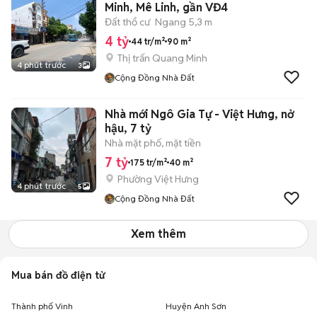
Minh, Mê Linh, gần VĐ4
Đất thổ cư
Ngang 5,3 m
4 tỷ
44 tr/m²
90 m²
Thị trấn Quang Minh
4 phút trước
3
Cộng Đồng Nhà Đất
Nhà mới Ngô Gia Tự - Việt Hưng, nở
hậu, 7 tỷ
Nhà mặt phố, mặt tiền
7 tỷ
175 tr/m²
40 m²
Phường Việt Hưng
4 phút trước
5
Cộng Đồng Nhà Đất
Xem thêm
Mua bán đồ điện tử
Thành phố Vinh
Huyện Anh Sơn