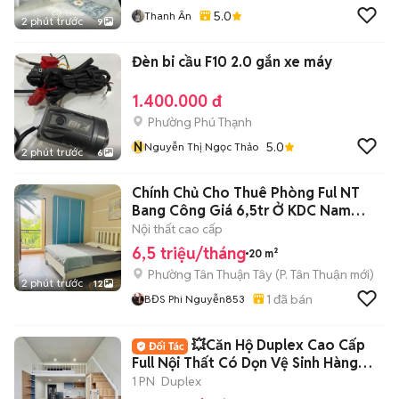
5.0
Thanh Ân
2 phút trước
9
Đèn bi cầu F10 2.0 gắn xe máy
1.400.000 đ
Phường Phú Thạnh
N
5.0
Nguyễn Thị Ngọc Thảo
2 phút trước
6
Chính Chủ Cho Thuê Phòng Ful NT
Bang Công Giá 6,5tr Ở KDC Nam
Long Q.7
Nội thất cao cấp
6,5 triệu/tháng
20 m²
Phường Tân Thuận Tây
(
P. Tân Thuận
mới)
2 phút trước
12
1
đã bán
BĐS Phi Nguyễn853
💥Căn Hộ Duplex Cao Cấp
Full Nội Thất Có Dọn Vệ Sinh Hàng
Tuần Free
1 PN
Duplex