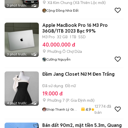
Xã Kim Chung
(
Xã Thiên Lộc
mới)
3 phút trước
2
Cộng Đồng Nhà Đất
Apple MacBook Pro 16 M3 Pro
36GB/1TB 2023 Bạc 99%
M3 Pro
32 GB
1 TB
SSD
40.000.000 đ
Phường Ô Chợ Dừa
3 phút trước
5
Cường Nguyễn
Đầm Jang Closet Nữ M Đen Trắng
Đã sử dụng
Đồ nữ
19.000 đ
Phường 7
(
P. Gia Định
mới)
4 phút trước
4
12774
đã
4.9
Shop Thanh Lý Giá
bán
Rẻ 1905
Bán đất 90m2, mặt tiền 5.3m, Quang