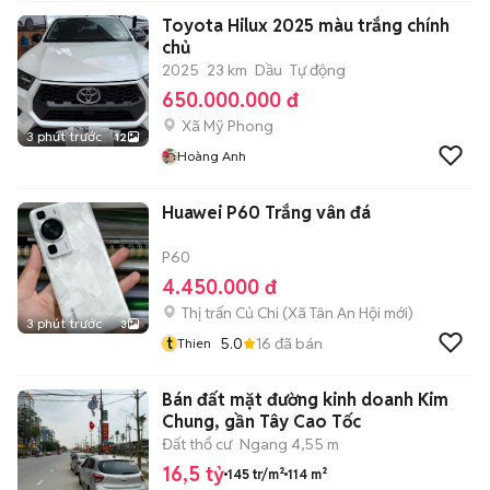
Toyota Hilux 2025 màu trắng chính
chủ
2025
23 km
Dầu
Tự động
650.000.000 đ
Xã Mỹ Phong
3 phút trước
12
Hoàng Anh
Huawei P60 Trắng vân đá
P60
4.450.000 đ
Thị trấn Củ Chi
(
Xã Tân An Hội
mới)
3 phút trước
3
t
5.0
16
đã bán
Thien
Bán đất mặt đường kinh doanh Kim
Chung, gần Tây Cao Tốc
Đất thổ cư
Ngang 4,55 m
16,5 tỷ
145 tr/m²
114 m²