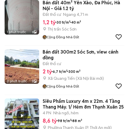
Bán đất 40m² Yên Xào, Đa Phúc, Hà
Nội - Giá 1.2 tỷ
Đất thổ cư
Ngang 4,71 m
1,2 tỷ
30 tr/m²
40 m²
Thị trấn Sóc Sơn
1 phút trước
3
Cộng Đồng Nhà Đất
Bán đất 300m2 Sóc Sơn, view cánh
đồng
Đất thổ cư
2 tỷ
6,7 tr/m²
300 m²
Xã Quang Tiến
(
Xã Nội Bài
mới)
2 phút trước
3
Cộng Đồng Nhà Đất
Siêu Phẩm Luxury 4m x 22m. 4 Tầng
Thang Máy. 1/ Hẻm 8m Thạnh Xuân 25
4 PN
Nhà ngõ, hẻm
8,6 tỷ
98 tr/m²
88 m²
Phường Thạnh Xuân
(
P. Thới An
mới)