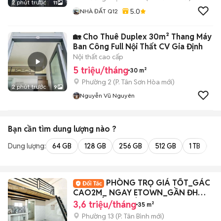
2 phút trước
11
5.0
NHÀ ĐẤT Q12
🏡 Cho Thuê Duplex 30m² Thang Máy
Ban Công Full Nội Thất CV Gia Định
Nội thất cao cấp
5 triệu/tháng
30 m²
Phường 2
(
P. Tân Sơn Hòa
mới)
2 phút trước
9
Nguyễn Vũ Nguyên
Bạn cần tìm
dung lượng
nào ?
Dung lượng:
64 GB
128 GB
256 GB
512 GB
1 TB
2 
PHÒNG TRỌ GIÁ TỐT_GÁC
CAO2M_ NGAY ETOWN_GẦN ĐH
VĂN HIẾN_ĐH CÔNG THƯƠNG
3,6 triệu/tháng
35 m²
Phường 13
(
P. Tân Bình
mới)