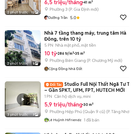
6,5 triệu/tháng
41 m²
Phường 3
(
P. Gia Định
mới)
2 phút trước
12
5.0
Dưỡng Trần
Nhà 7 tầng thang máy, trung tâm Hà
Đông, trên 10 tỷ
5 PN
Nhà mặt phố, mặt tiền
10 tỷ
286 tr/m²
35 m²
Phường Biên Giang
(
P. Chương Mỹ
mới)
2 phút trước
5
Cộng Đồng Nhà Đất
Studio Full Nội Thất Ngã Tư Th
– Gần SPKT, UFM, FPT, HUTECH MỚI
1 PN
Căn hộ dịch vụ, mini
5,9 triệu/tháng
30 m²
Phường Hiệp Phú (Quận 9 cũ)
(
P. Tăng Nhơn 
3 phút trước
7
1
đã bán
Lê Huỳnh HiFriendz