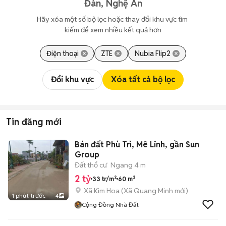
Đàn, Nghệ An
Hãy xóa một số bộ lọc hoặc thay đổi khu vực tìm 
kiếm để xem nhiều kết quả hơn
Điện thoại
ZTE
Nubia Flip2
Đổi khu vực
Xóa tất cả bộ lọc
Tin đăng mới
Bán đất Phù Trì, Mê Linh, gần Sun
Group
Đất thổ cư
Ngang 4 m
2 tỷ
33 tr/m²
60 m²
Xã Kim Hoa
(
Xã Quang Minh
mới)
1 phút trước
4
Cộng Đồng Nhà Đất