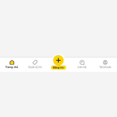
Trang chủ
Quản lý tin
Liên hệ
Tài khoản
Đăng tin
109.000 Bình chọn
Tải ứng dụng Chợ Tốt