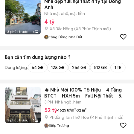
Nhà đẹp full nội thất 4 tỷ tại Đông
Anh
Nhà mặt phố, mặt tiền
4 tỷ
Xã Bắc Hồng
(
Xã Phúc Thịnh
mới)
3 phút trước
5
Cộng Đồng Nhà Đất
Bạn cần tìm
dung lượng
nào ?
Dung lượng:
64 GB
128 GB
256 GB
512 GB
1 TB
2 
🔥 Nhà Mới 100% Tô Hiệu – 4 Tầng
BTCT – HXH 5m – Full Nội Thất – 5.
3 PN
Nhà ngõ, hẻm
52 tỷ
1625 tr/m²
32 m²
Phường Tân Thới Hòa
(
P. Phú Thạnh
mới)
3 phút trước
12
Điệp Trương