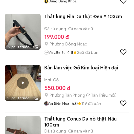
Đ
Đặng Đăng Khoa
Thắt lưng Fila Da thật Đen Ý 103cm
Đã sử dụng
Cả nam và nữ
199.000 đ
Phường Đông Ngạc
12 phút trước
5
4.8
283
đã bán
Vivuthrift
Bàn làm việc Gỗ Kim loại Hiện đại
Mới
Gỗ
550.000 đ
Phường Tân Phong
(
P. Tân Triều
mới)
13 phút trước
1
5.0
119
đã bán
An Biên Hòa
Thắt lưng Conus Da bò thật Nâu
100cm
Đã sử dụng
Cả nam và nữ