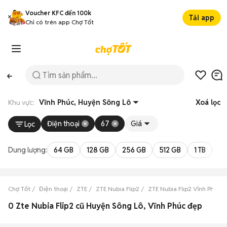
Voucher KFC đến 100k
Tải app
Chỉ có trên app Chợ Tốt
Khu vực:
Vĩnh Phúc, Huyện Sông Lô
Xoá lọc
Điện thoại
67
Giá
Lọc
Dung lượng:
64 GB
128 GB
256 GB
512 GB
1 TB
2 
Chợ Tốt
Điện thoại
ZTE
ZTE Nubia Flip2
ZTE Nubia Flip2 Vĩnh Phúc
0 Zte Nubia Flip2 cũ Huyện Sông Lô, Vĩnh Phúc đẹp