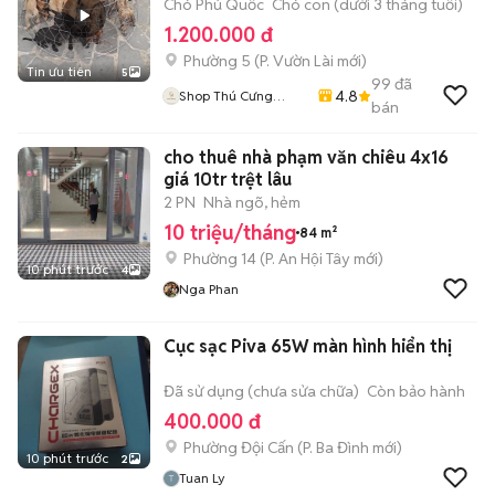
Chó Phú Quốc
Chó con (dưới 3 tháng tuổi)
1.200.000 đ
Phường 5
(
P. Vườn Lài
mới)
Tin ưu tiên
5
99
đã
4.8
Shop Thú Cưng
bán
PenTa
cho thuê nhà phạm văn chiêu 4x16
giá 10tr trệt lâu
2 PN
Nhà ngõ, hẻm
10 triệu/tháng
84 m²
Phường 14
(
P. An Hội Tây
mới)
10 phút trước
4
Nga Phan
Cục sạc Piva 65W màn hình hiển thị
Đã sử dụng (chưa sửa chữa)
Còn bảo hành
400.000 đ
Phường Đội Cấn
(
P. Ba Đình
mới)
10 phút trước
2
Tuan Ly