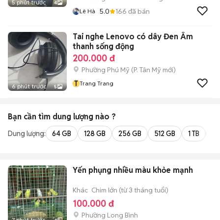
5 phút trước
4
5.0
166
đã bán
Lê Hà
Tai nghe Lenovo có dây Đen Âm
thanh sống động
200.000 đ
Phường Phú Mỹ
(
P. Tân Mỹ
mới)
T
Trang Trang
6 phút trước
5
Bạn cần tìm
dung lượng
nào ?
Dung lượng:
64 GB
128 GB
256 GB
512 GB
1 TB
2 
Yến phụng nhiều màu khỏe mạnh
Khác
Chim lớn (từ 3 tháng tuổi)
100.000 đ
Phường Long Bình
7 phút trước