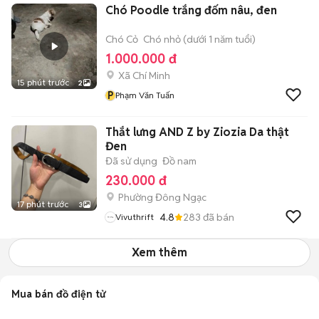
Chó Poodle trắng đốm nâu, đen
Chó Cỏ
Chó nhỏ (dưới 1 năm tuổi)
1.000.000 đ
Xã Chí Minh
15 phút trước
2
P
Phạm Văn Tuấn
Thắt lưng AND Z by Ziozia Da thật
Đen
Đã sử dụng
Đồ nam
230.000 đ
Phường Đông Ngạc
17 phút trước
3
4.8
283
đã bán
Vivuthrift
Xem thêm
Mua bán đồ điện tử