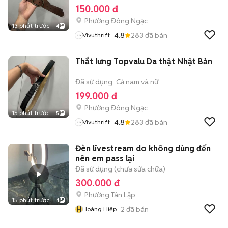
150.000 đ
Phường Đông Ngạc
13 phút trước
4
4.8
283
đã bán
Vivuthrift
Thắt lưng Topvalu Da thật Nhật Bản
Đã sử dụng
Cả nam và nữ
199.000 đ
Phường Đông Ngạc
15 phút trước
5
4.8
283
đã bán
Vivuthrift
Đèn livestream do không dùng đến
nên em pass lại
Đã sử dụng (chưa sửa chữa)
300.000 đ
Phường Tân Lập
15 phút trước
1
H
2
đã bán
Hoàng Hiệp