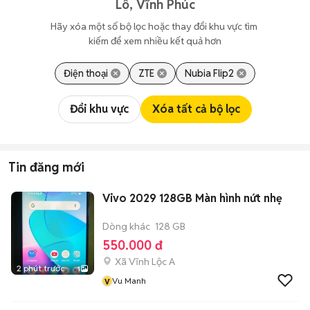
Lô, Vĩnh Phúc
Hãy xóa một số bộ lọc hoặc thay đổi khu vực tìm 
kiếm để xem nhiều kết quả hơn
Điện thoại
ZTE
Nubia Flip2
Đổi khu vực
Xóa tất cả bộ lọc
Tin đăng mới
Vivo 2029 128GB Màn hình nứt nhẹ
Dòng khác
128 GB
550.000 đ
Xã Vĩnh Lộc A
2 phút trước
1
v
Vu Manh