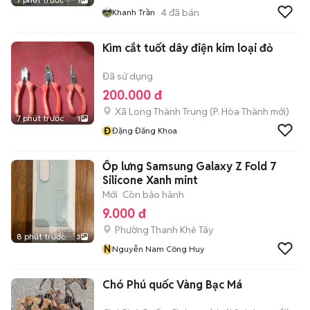
1
4
đã bán
Khanh Trần
Kìm cắt tuốt dây điện kim loại đỏ
Đã sử dụng
200.000 đ
Xã Long Thành Trung
(
P. Hòa Thành
mới)
7 phút trước
1
Đ
Đặng Đăng Khoa
Ốp lưng Samsung Galaxy Z Fold 7
Silicone Xanh mint
Mới
Còn bảo hành
9.000 đ
Phường Thanh Khê Tây
8 phút trước
3
N
Nguyễn Nam Công Huy
Chó Phú quốc Vàng Bạc Má