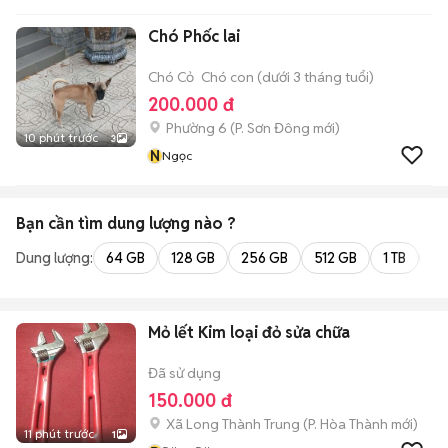
Chó Phốc lai
Chó Cỏ
Chó con (dưới 3 tháng tuổi)
200.000 đ
Phường 6
(
P. Sơn Đông
mới)
10 phút trước
3
N
Ngọc
Bạn cần tìm
dung lượng
nào ?
Dung lượng:
64 GB
128 GB
256 GB
512 GB
1 TB
2 
Mỏ lết Kim loại đỏ sửa chữa
Đã sử dụng
150.000 đ
Xã Long Thành Trung
(
P. Hòa Thành
mới)
11 phút trước
1