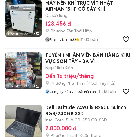
MÁY NÉN KHÍ TRỤC VÍT NHẬT
AIRMAN 15HP CÓ SẤY KHÍ
Đã sử dụng
123.456 đ
Phường Tân Thới Hiệp
4 phút trước
6
5.0
31
đã bán
Phạm Lâm
TUYỂN 1 NHÂN VIÊN BÁN HÀNG KHU
VỰC SƠN TÂY - BA VÌ
Npp Minh Kiên
Đến 16 triệu/tháng
Phường Phú Thịnh
(
P. Sơn Tây
mới)
4 phút trước
6
11
đã bán
Công Ty Sữa Cô Gái Hà Lan
Dell Latitude 7490 i5 8250u 14 inch
8GB/240GB SSD
Intel Core i5
8 GB
250 GB
SSD
2.800.000 đ
Phường Thanh Xuân Trung