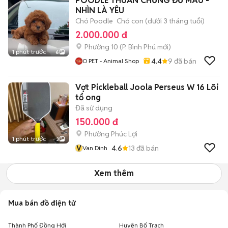
POODLE THUẦN CHỦNG ĐỦ MÀU -
NHÌN LÀ YÊU
Chó Poodle
Chó con (dưới 3 tháng tuổi)
2.000.000 đ
Phường 10
(
P. Bình Phú
mới)
1 phút trước
6
4.4
9
đã bán
O PET - Animal Shop
Vợt Pickleball Joola Perseus W 16 Lõi
tổ ong
Đã sử dụng
150.000 đ
Phường Phúc Lợi
1 phút trước
3
V
4.6
13
đã bán
Van Dinh
Xem thêm
Mua bán đồ điện tử
Thành Phố Đồng Hới
Huyện Bố Trạch