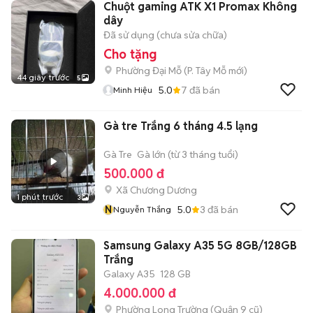
Chuột gaming ATK X1 Promax Không
dây
Đã sử dụng (chưa sửa chữa)
Cho tặng
Phường Đại Mỗ
(
P. Tây Mỗ
mới)
44 giây trước
5
5.0
7
đã bán
Minh Hiệu
Gà tre Trắng 6 tháng 4.5 lạng
Gà Tre
Gà lớn (từ 3 tháng tuổi)
500.000 đ
Xã Chương Dương
1 phút trước
3
N
5.0
3
đã bán
Nguyễn Thắng
Samsung Galaxy A35 5G 8GB/128GB
Trắng
Galaxy A35
128 GB
4.000.000 đ
Phường Long Trường (Quận 9 cũ)