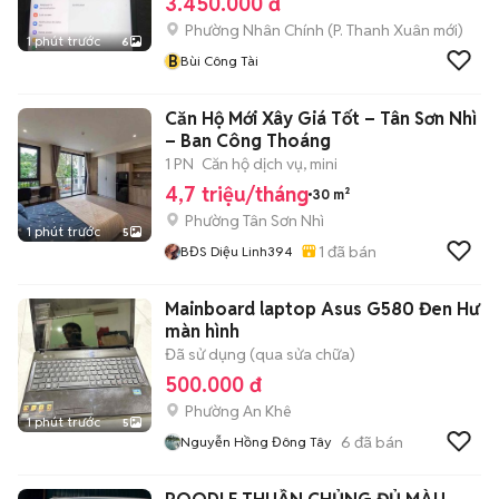
3.450.000 đ
Phường Nhân Chính
(
P. Thanh Xuân
mới)
1 phút trước
6
B
Bùi Công Tài
Căn Hộ Mới Xây Giá Tốt – Tân Sơn Nhì
– Ban Công Thoáng
1 PN
Căn hộ dịch vụ, mini
4,7 triệu/tháng
30 m²
Phường Tân Sơn Nhì
1 phút trước
5
1
đã bán
BĐS Diệu Linh394
Mainboard laptop Asus G580 Đen Hư
màn hình
Đã sử dụng (qua sửa chữa)
500.000 đ
Phường An Khê
1 phút trước
5
6
đã bán
Nguyễn Hồng Đông Tây