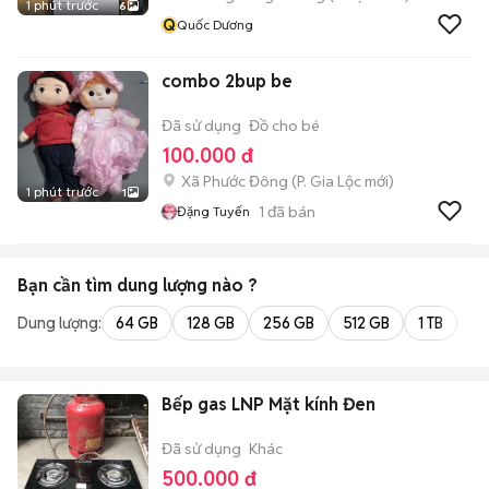
1 phút trước
6
Q
Quốc Dương
combo 2bup be
Đã sử dụng
Đồ cho bé
100.000 đ
Xã Phước Đông
(
P. Gia Lộc
mới)
1 phút trước
1
1
đã bán
Đặng Tuyến
Bạn cần tìm
dung lượng
nào ?
Dung lượng:
64 GB
128 GB
256 GB
512 GB
1 TB
2 
Bếp gas LNP Mặt kính Đen
Đã sử dụng
Khác
500.000 đ