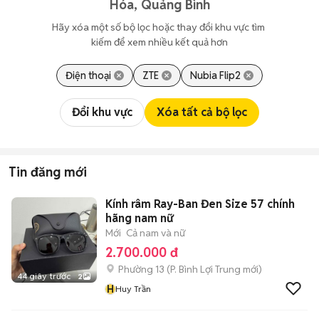
Hóa, Quảng Bình
Hãy xóa một số bộ lọc hoặc thay đổi khu vực tìm 
kiếm để xem nhiều kết quả hơn
Điện thoại
ZTE
Nubia Flip2
Đổi khu vực
Xóa tất cả bộ lọc
Tin đăng mới
Kính râm Ray-Ban Đen Size 57 chính
hãng nam nữ
Mới
Cả nam và nữ
2.700.000 đ
Phường 13
(
P. Bình Lợi Trung
mới)
44 giây trước
2
H
Huy Trần