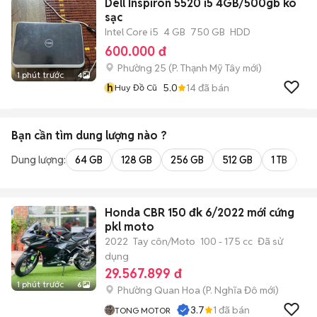
Dell Inspiron 5520 i5 4GB/500gb ko
sạc
Intel Core i5
4 GB
750 GB
HDD
600.000 đ
Phường 25
(
P. Thạnh Mỹ Tây
mới)
1 phút trước
4
h
5.0
14
đã bán
Huy Đồ Cũ
Bạn cần tìm
dung lượng
nào ?
Dung lượng:
64 GB
128 GB
256 GB
512 GB
1 TB
2 
Honda CBR 150 đk 6/2022 mới cứng
pkl moto
2022
Tay côn/Moto
100 - 175 cc
Đã sử
dụng
29.567.899 đ
1 phút trước
6
Phường Quan Hoa
(
P. Nghĩa Đô
mới)
3.7
1
đã bán
TONG MOTOR