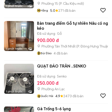
Phường 15
(
P. Cầu Kiệu
mới)
1 phút trước
2
H
5.0
271
đã bán
Hằng
Bàn trang điểm Gỗ tự nhiên Nâu có ngă
kéo
Đã sử dụng
Gỗ
900.000 đ
Phường Tân Thới Nhất
(
P. Đông Hưng Thuận
m
1 phút trước
1
B
4
đã bán
Bùi Đào
QUẠT ĐẢO TRẦN ..SENKO
Đã sử dụng
Senko
250.000 đ
Phường An Lạc
1 phút trước
1
q
4.9
2473
đã bán
Quốc Hải
Gà Trống 5-6 lạng