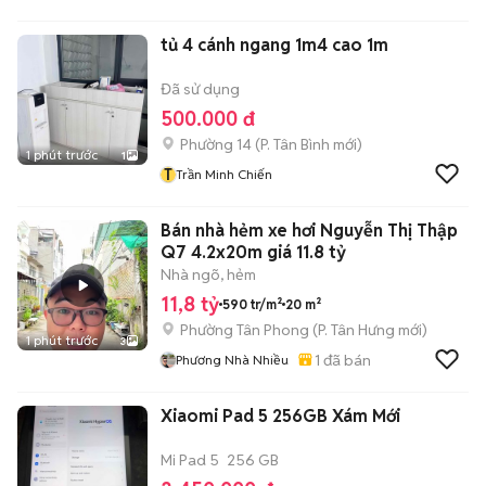
tủ 4 cánh ngang 1m4 cao 1m
Đã sử dụng
500.000 đ
Phường 14
(
P. Tân Bình
mới)
1 phút trước
1
T
Trần Minh Chiến
Bán nhà hẻm xe hơi Nguyễn Thị Thập
Q7 4.2x20m giá 11.8 tỷ
Nhà ngõ, hẻm
11,8 tỷ
590 tr/m²
20 m²
Phường Tân Phong
(
P. Tân Hưng
mới)
1 phút trước
3
1
đã bán
Phương Nhà Nhiều
Xiaomi Pad 5 256GB Xám Mới
Mi Pad 5
256 GB