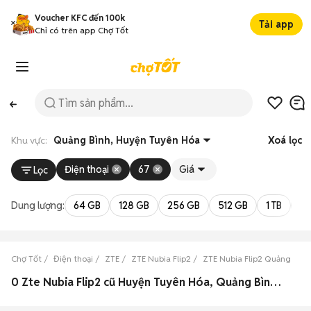
Voucher KFC đến 100k
Tải app
Chỉ có trên app Chợ Tốt
Khu vực:
Quảng Bình, Huyện Tuyên Hóa
Xoá lọc
Điện thoại
67
Giá
Lọc
Dung lượng:
64 GB
128 GB
256 GB
512 GB
1 TB
2 
Chợ Tốt
Điện thoại
ZTE
ZTE Nubia Flip2
ZTE Nubia Flip2 Quảng Bình
0 Zte Nubia Flip2 cũ Huyện Tuyên Hóa, Quảng Bình đẹp