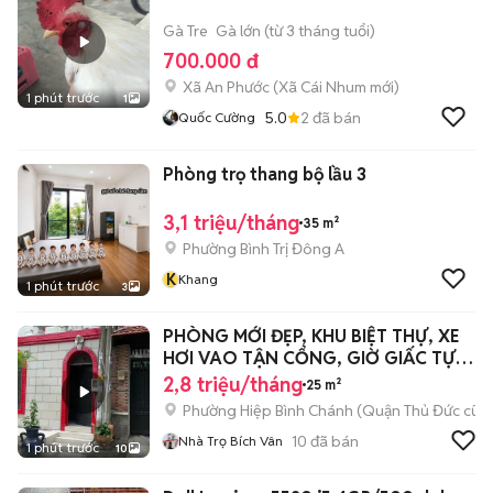
Gà Tre
Gà lớn (từ 3 tháng tuổi)
700.000 đ
Xã An Phước
(
Xã Cái Nhum
mới)
1 phút trước
1
5.0
2
đã bán
Quốc Cường
Phòng trọ thang bộ lầu 3
3,1 triệu/tháng
35 m²
Phường Bình Trị Đông A
K
Khang
1 phút trước
3
PHÒNG MỚI ĐẸP, KHU BIỆT THỰ, XE
HƠI VAO TẬN CỔNG, GIỜ GIẤC TỰ
DO, RẼ
2,8 triệu/tháng
25 m²
Phường Hiệp Bình Chánh (Quận Thủ Đức cũ)
10
đã bán
Nhà Trọ Bích Vân
1 phút trước
10