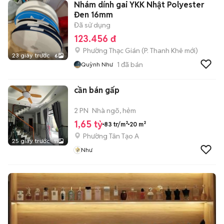
Nhám dính gai YKK Nhật Polyester
Đen 16mm
Đã sử dụng
123.456 đ
Phường Thạc Gián
(
P. Thanh Khê
mới)
23 giây trước
6
1
đã bán
Quỳnh Như
cần bán gấp
2 PN
Nhà ngõ, hẻm
1,65 tỷ
83 tr/m²
20 m²
Phường Tân Tạo A
25 giây trước
11
Như