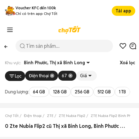
Voucher KFC đến 100k
Tải app
Chỉ có trên app Chợ Tốt
Khu vực:
Bình Phước, Thị xã Bình Long
Xoá lọc
Điện thoại
67
Giá
Lọc
Dung lượng:
64 GB
128 GB
256 GB
512 GB
1 TB
2 
Chợ Tốt
Điện thoại
ZTE
ZTE Nubia Flip2
ZTE Nubia Flip2 Bình Phước
0 Zte Nubia Flip2 cũ Thị xã Bình Long, Bình Phước đẹp