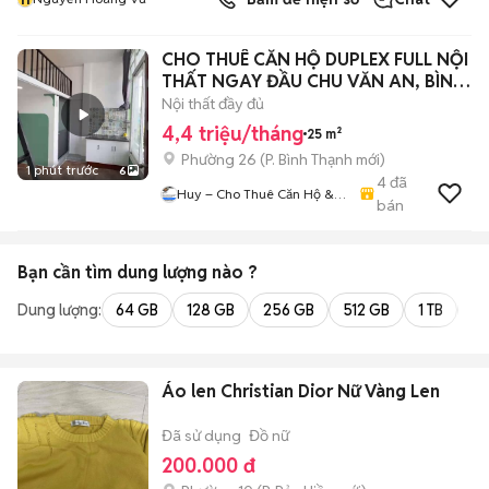
CHO THUÊ CĂN HỘ DUPLEX FULL NỘI
THẤT NGAY ĐẦU CHU VĂN AN, BÌNH
THẠNH
Nội thất đầy đủ
4,4 triệu/tháng
25 m²
Phường 26
(
P. Bình Thạnh
mới)
1 phút trước
6
4
đã
Huy – Cho Thuê Căn Hộ &
bán
Phòng Trọ Cao Cấp Quận
Bình Thạnh
Bạn cần tìm
dung lượng
nào ?
Dung lượng:
64 GB
128 GB
256 GB
512 GB
1 TB
2 
Áo len Christian Dior Nữ Vàng Len
Đã sử dụng
Đồ nữ
200.000 đ