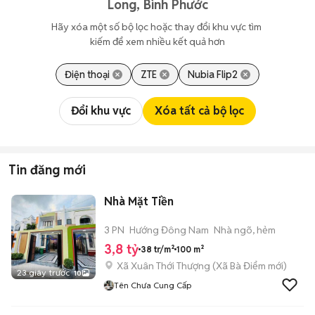
Long, Bình Phước
Hãy xóa một số bộ lọc hoặc thay đổi khu vực tìm 
kiếm để xem nhiều kết quả hơn
Điện thoại
ZTE
Nubia Flip2
Đổi khu vực
Xóa tất cả bộ lọc
Tin đăng mới
Nhà Mặt Tiền
3 PN
Hướng Đông Nam
Nhà ngõ, hẻm
3,8 tỷ
38 tr/m²
100 m²
Xã Xuân Thới Thượng
(
Xã Bà Điểm
mới)
23 giây trước
10
Tên Chưa Cung Cấp