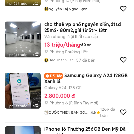
Phường 10
(
P. Bảy Hiền
mới)
1 phút trước
2
N
Nguyễn Thị Ngọc Hạnh
cho thuê vp phố nguyễn xiển,dtsd
25m2- 80m2,giá từ 5tr- 13tr
Văn phòng
Nội thất cao cấp
13 triệu/tháng
80 m²
Phường Phương Liệt
1 phút trước
5
Đ
57
đã bán
Đào Thành Lân
Samsung Galaxy A24 128GB
Xanh lá
Galaxy A24
128 GB
2.800.000 đ
Phường 6
(
P. Bình Tây
mới)
1 phút trước
6
1289
đã
4.5
QUỐC THIÊN BÁN GÓP
bán
0 ĐỒNG
iPhone 16 Thường 256GB Đen Mỹ Đã