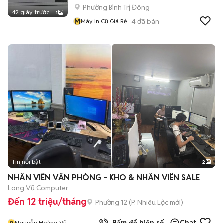
Phường Bình Trị Đông
42 giây trước
1
M
4
đã bán
Máy In Cũ Giá Rẻ
Tin nổi bật
2
NHÂN VIÊN VĂN PHÒNG - KHO & NHÂN VIÊN SALE
Long Vũ Computer
Đến 12 triệu/tháng
Phường 12
(
P. Nhiêu Lộc
mới)
n
Bấm để hiện số
Chat
Nguyễn Hoàng Vũ