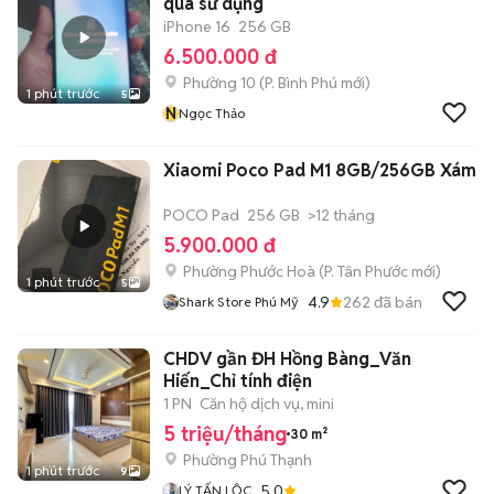
qua sử dụng
iPhone 16
256 GB
6.500.000 đ
Phường 10
(
P. Bình Phú
mới)
1 phút trước
5
N
Ngọc Thảo
Xiaomi Poco Pad M1 8GB/256GB Xám
POCO Pad
256 GB
>12 tháng
5.900.000 đ
Phường Phước Hoà
(
P. Tân Phước
mới)
1 phút trước
5
4.9
262
đã bán
Shark Store Phú Mỹ
CHDV gần ĐH Hồng Bàng_Văn
Hiến_Chỉ tính điện
1 PN
Căn hộ dịch vụ, mini
5 triệu/tháng
30 m²
Phường Phú Thạnh
1 phút trước
9
5.0
LÝ TẤN LỘC