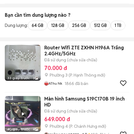
Bạn cần tìm
dung lượng
nào ?
Dung lượng:
64 GB
128 GB
256 GB
512 GB
1 TB
2 
Router Wifi ZTE ZXHN H196A Trắng
2.4GHz/5GHz
Đã sử dụng (chưa sửa chữa)
70.000 đ
Phường 3
(
P. Hạnh Thông
mới)
33 giây trước
3
1866
đã bán
AThu Nk
Màn hình Samsung S19C170B 19 inch
HD
Đã sử dụng (chưa sửa chữa)
649.000 đ
Phường 4
(
P. Chánh Hưng
mới)
40 giây trước
4