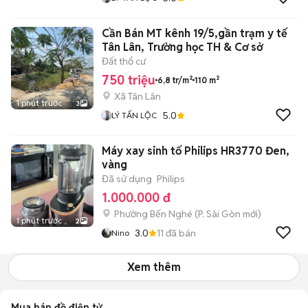
Cần Bán MT kênh 19/5,gần trạm y tế
Tân Lân, Trường học TH & Cơ sở
Đất thổ cư
750 triệu
6,8 tr/m²
110 m²
Xã Tân Lân
1 phút trước
3
5.0
LÝ TẤN LỘC
Máy xay sinh tố Philips HR3770 Đen,
vàng
Đã sử dụng
Philips
1.000.000 đ
Phường Bến Nghé
(
P. Sài Gòn
mới)
1 phút trước
2
3.0
11
đã bán
Nino
Xem thêm
Mua bán đồ điện tử