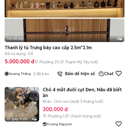
Tin nổi bật
5
Thanh lý tủ Trưng bày cao cấp 2.5m*2.1m
Đã sử dụng
Gỗ
5.000.000 đ
Phường 25
(
P. Thạnh Mỹ Tây
mới)
3
đã bán
Bấm để hiện số
Chat
Quang Thắng
Chó 4 mắt đuôi cụt Đen, Nâu đã biết
ăn
Khác
Chó con (dưới 3 tháng tuổi)
300.000 đ
Phường 1
(
P. Chánh Hưng
mới)
27 giây trước
4
Truong Nguyen