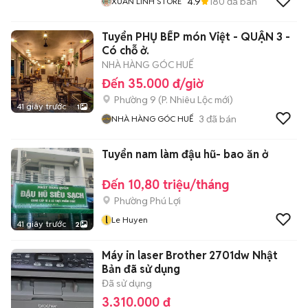
4.9
180
đã bán
XUÂN LINH STORE
Tuyển PHỤ BẾP món Việt - QUẬN 3 -
Có chỗ ở.
NHÀ HÀNG GÓC HUẾ
Đến 35.000 đ/giờ
Phường 9
(
P. Nhiêu Lộc
mới)
41 giây trước
1
3
đã bán
NHÀ HÀNG GÓC HUẾ
Tuyển nam làm đậu hũ- bao ăn ở
Đến 10,80 triệu/tháng
Phường Phú Lợi
l
Le Huyen
41 giây trước
2
Máy in laser Brother 2701dw Nhật
Bản đã sử dụng
Đã sử dụng
3.310.000 đ