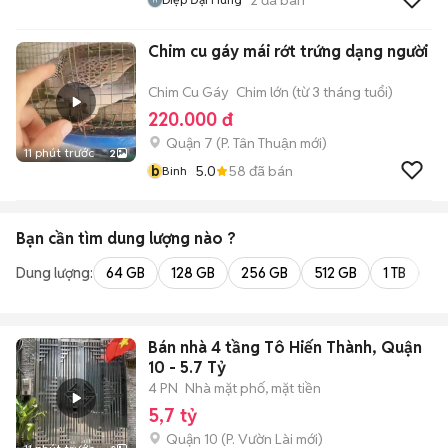
Chim cu gáy mái rớt trứng dạng người
Chim Cu Gáy
Chim lớn (từ 3 tháng tuổi)
220.000 đ
Quận 7
(
P. Tân Thuận
mới)
11 phút trước
2
b
5.0
58
đã bán
Binh
Bạn cần tìm
dung lượng
nào ?
Dung lượng:
64 GB
128 GB
256 GB
512 GB
1 TB
2 
Bán nhà 4 tầng Tô Hiến Thành, Quận
10 - 5.7 Tỷ
4 PN
Nhà mặt phố, mặt tiền
5,7 tỷ
Quận 10
(
P. Vườn Lài
mới)