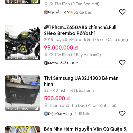
8 phút trước
3
Q. Tân Bình
(
P. Tân Sơn
mới)
4.9
52
đã bán
Nguyễn
🌈TPhcm..Z650ABS chínhchủ.Full
2Heo Brembo PôYoshi
2018
Tay côn/Moto
Trên 175 cc
Đã sử dụng
95.000.000 đ
Q. Tân Bình
(
P. Bảy Hiền
mới)
8 phút trước
5
MotoGiáRẻTPHCM
Tivi Samsung UA32J4303 Bể màn
hình
32 – 43 inch
Hết bảo hành
500.000 đ
Thành phố Thủ Đức
(
P. Tam Bình
mới)
9 phút trước
4
2
đã bán
Diệp Đại Hùng
Bán Nhà Hẻm Nguyễn Văn Cừ Quận 5,