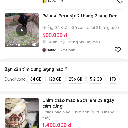
H
Hà Văn Sơn
Gà mái Peru rặc 2 tháng 7 lạng Đen
Giống Gà Khác
Gà con (dưới 3 tháng tuổi)
600.000 đ
Quận 12
(
P. Trung Mỹ Tây
mới)
7 phút trước
1
15
đã bán
Phước
Bạn cần tìm
dung lượng
nào ?
Dung lượng:
64 GB
128 GB
256 GB
512 GB
1 TB
2 
Chim chào mào Bạch lem 22 ngày
cám cứng
Chim Chào Mào
Chim non (dưới 3 tháng
tuổi)
1.400.000 đ