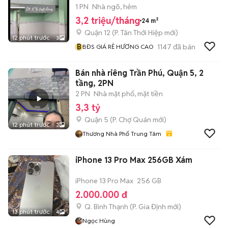
1 PN
Nhà ngõ, hẻm
3,2 triệu/tháng
24 m²
Quận 12
(
P. Tân Thới Hiệp
mới)
12 phút trước
3
B
1147
đã bán
BĐS GIÁ RẺ HƯƠNG CAO
Bán nhà riêng Trần Phú, Quận 5, 2
tầng, 2PN
2 PN
Nhà mặt phố, mặt tiền
3,3 tỷ
Quận 5
(
P. Chợ Quán
mới)
12 phút trước
3
Thương Nhà Phố Trung Tâm
iPhone 13 Pro Max 256GB Xám
iPhone 13 Pro Max
256 GB
2.000.000 đ
Q. Bình Thạnh
(
P. Gia Định
mới)
13 phút trước
4
Ngọc Hùng