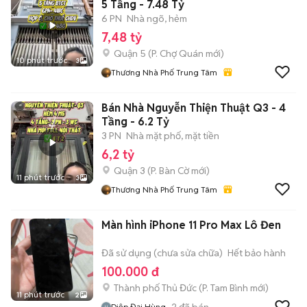
5 Tầng - 7.48 Tỷ
6 PN
Nhà ngõ, hẻm
7,48 tỷ
Quận 5
(
P. Chợ Quán
mới)
10 phút trước
3
Thương Nhà Phố Trung Tâm
Bán Nhà Nguyễn Thiện Thuật Q3 - 4
Tầng - 6.2 Tỷ
3 PN
Nhà mặt phố, mặt tiền
6,2 tỷ
Quận 3
(
P. Bàn Cờ
mới)
11 phút trước
3
Thương Nhà Phố Trung Tâm
Màn hình iPhone 11 Pro Max Lô Đen
Đã sử dụng (chưa sửa chữa)
Hết bảo hành
100.000 đ
Thành phố Thủ Đức
(
P. Tam Bình
mới)
11 phút trước
2
2
đã bán
Diệp Đại Hùng