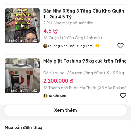
Bán Nhà Riêng 3 Tầng Cầu Kho Quận
1 - Giá 4.5 Tỷ
2 PN
Nhà mặt phố, mặt tiền
4,5 tỷ
Quận 1
(
P. Cầu Ông Lãnh
mới)
13 phút trước
3
Thương Nhà Phố Trung Tâm
Máy giặt Toshiba 9.5kg cửa trên Trắng
Đã sử dụng
Cửa trên (lồng đứng)
9 - 9.9 kg
2.200.000 đ
Thành phố Buôn Ma Thuột
(
Xã Hòa Phú
mới)
14 phút trước
3
H
Hà Văn Sơn
Xem thêm
Mua bán điện thoại