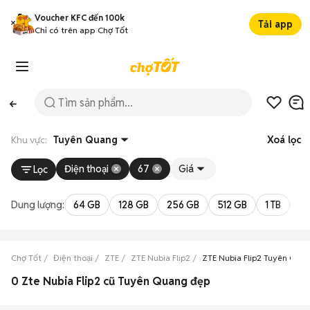
Voucher KFC đến 100k
Tải app
Chỉ có trên app Chợ Tốt
Khu vực:
Tuyên Quang
Xoá lọc
Điện thoại
67
Giá
Lọc
Dung lượng:
64 GB
128 GB
256 GB
512 GB
1 TB
2 
Chợ Tốt
Điện thoại
ZTE
ZTE Nubia Flip2
ZTE Nubia Flip2 Tuyên Qua
0 Zte Nubia Flip2 cũ Tuyên Quang đẹp