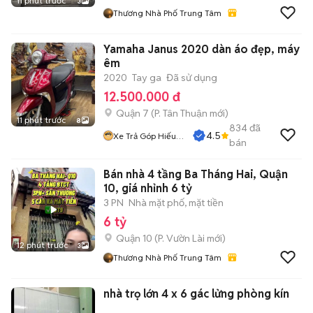
11 phút trước
3
Thương Nhà Phố Trung Tâm
Yamaha Janus 2020 dàn áo đẹp, máy
êm
2020
Tay ga
Đã sử dụng
12.500.000 đ
Quận 7
(
P. Tân Thuận
mới)
11 phút trước
8
834
đã
4.5
Xe Trả Góp Hiếu
bán
CT
Bán nhà 4 tầng Ba Tháng Hai, Quận
10, giá nhỉnh 6 tỷ
3 PN
Nhà mặt phố, mặt tiền
6 tỷ
Quận 10
(
P. Vườn Lài
mới)
12 phút trước
3
Thương Nhà Phố Trung Tâm
nhà trọ lớn 4 x 6 gác lửng phòng kín