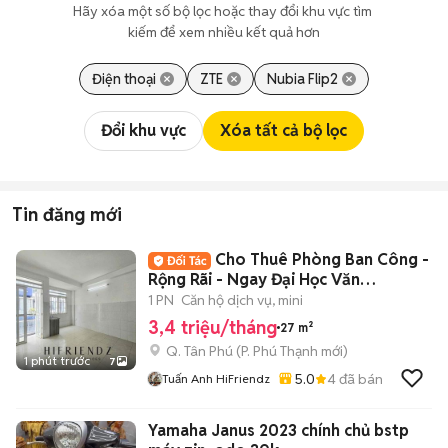
Hãy xóa một số bộ lọc hoặc thay đổi khu vực tìm 
kiếm để xem nhiều kết quả hơn
Điện thoại
ZTE
Nubia Flip2
Đổi khu vực
Xóa tất cả bộ lọc
Tin đăng mới
Cho Thuê Phòng Ban Công -
Rộng Rãi - Ngay Đại Học Văn
Hiến,Đầm Sen
1 PN
Căn hộ dịch vụ, mini
3,4 triệu/tháng
27 m²
Q. Tân Phú
(
P. Phú Thạnh
mới)
1 phút trước
7
5.0
4
đã bán
Tuấn Anh HiFriendz
Yamaha Janus 2023 chính chủ bstp