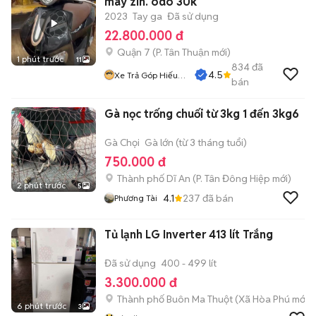
máy zin. odo 30k
2023
Tay ga
Đã sử dụng
22.800.000 đ
Quận 7
(
P. Tân Thuận
mới)
1 phút trước
11
834
đã
4.5
Xe Trả Góp Hiếu
bán
CT
Gà nọc trống chuối từ 3kg 1 đến 3kg6
Gà Chọi
Gà lớn (từ 3 tháng tuổi)
750.000 đ
Thành phố Dĩ An
(
P. Tân Đông Hiệp
mới)
2 phút trước
5
4.1
237
đã bán
Phương Tài
Tủ lạnh LG Inverter 413 lít Trắng
Đã sử dụng
400 - 499 lít
3.300.000 đ
Thành phố Buôn Ma Thuột
(
Xã Hòa Phú
mới)
6 phút trước
3