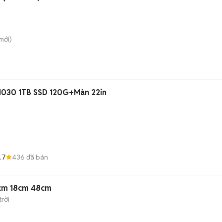
mới)
TX 1030 1TB SSD 120G+Màn 22in
.7
436
đã bán
5cm 18cm 48cm
rời