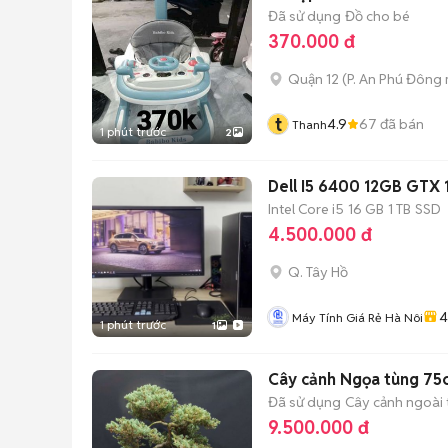
Đã sử dụng
Đồ cho bé
370.000 đ
Quận 12
(
P. An Phú Đông
t
4.9
67
đã bán
Thanh
1 phút trước
2
Dell I5 6400 12GB G
Intel Core i5
16 GB
1 TB
SSD
4.500.000 đ
Q. Tây Hồ
4
Máy Tính Giá Rẻ Hà Nôi
1 phút trước
1
Cây cảnh Ngọa tùng 7
Đã sử dụng
Cây cảnh ngoài t
9.500.000 đ