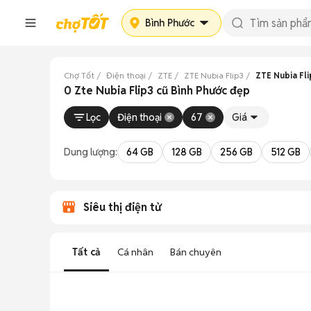
Bình Phước
Chợ Tốt
Điện thoại
ZTE
ZTE Nubia Flip3
ZTE Nubia Fli
0 Zte Nubia Flip3 cũ Bình Phước đẹp
Lọc
Điện thoại
67
Giá
Dung lượng:
64 GB
128 GB
256 GB
512 GB
Siêu thị điện tử
Tất cả
Cá nhân
Bán chuyên