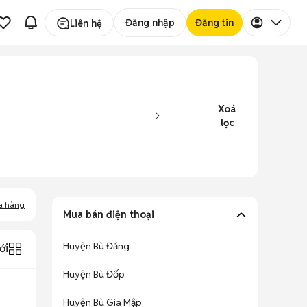
Đăng nhập
Đăng tin
Liên hệ
Xoá
lọc
a hàng
Mua bán điện thoại
Huyện Bù Đăng
ới
Huyện Bù Đốp
Huyện Bù Gia Mập