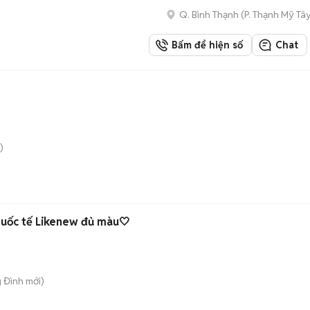
Q. Bình Thạnh
(
P. Thạnh Mỹ Tâ
Bấm để hiện số
Chat
)
uốc tế Likenew đủ màu🤍
g Đình
mới)