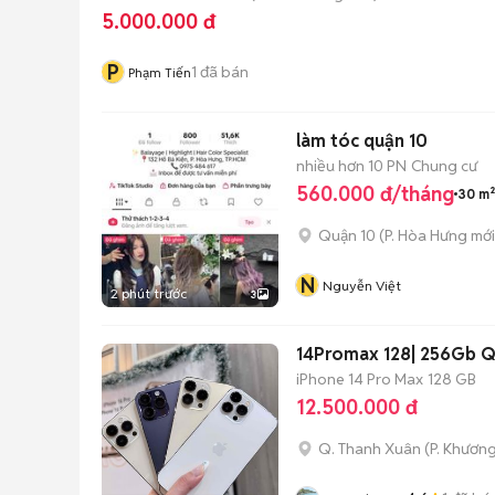
5.000.000 đ
P
1
đã bán
Phạm Tiến
làm tóc quận 10
nhiều hơn 10 PN
Chung cư
560.000 đ/tháng
30 m²
Quận 10
(
P. Hòa Hưng
mới
N
Nguyễn Việt
2 phút trước
3
14Promax 128| 256Gb Q
iPhone 14 Pro Max
128 GB
12.500.000 đ
Q. Thanh Xuân
(
P. Khươn