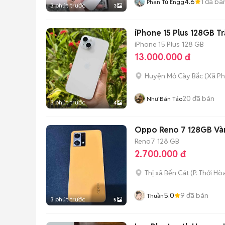
4.6
1
đã bá
Phan Tú Engg
3 phút trước
3
iPhone 15 Plus 128GB T
iPhone 15 Plus
128 GB
13.000.000 đ
Huyện Mỏ Cày Bắc
(
Xã Ph
20
đã bán
Như Bán Táo
3 phút trước
4
Oppo Reno 7 128GB Và
Reno7
128 GB
2.700.000 đ
Thị xã Bến Cát
(
P. Thới Hò
5.0
9
đã bán
Thuần
3 phút trước
5