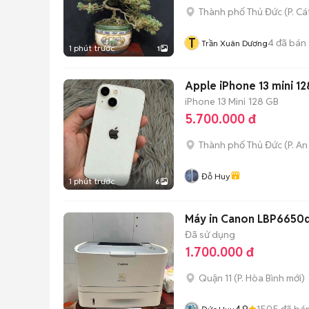
Thành phố Thủ Đức
(
P. Cá
T
4
đã bán
Trần Xuân Dương
1 phút trước
1
Apple iPhone 13 mini 1
iPhone 13 Mini
128 GB
5.700.000 đ
Thành phố Thủ Đức
(
P. A
Đỗ Huy
1 phút trước
6
Máy in Canon LBP6650dn
Đã sử dụng
1.700.000 đ
Quận 11
(
P. Hòa Bình
mới)
4.9
1505
đã bá