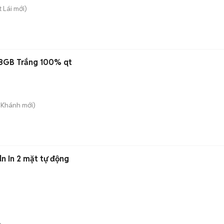
t Lái
mới)
28GB Trắng 100% qt
n Khánh
mới)
 In 2 mặt tự động
n