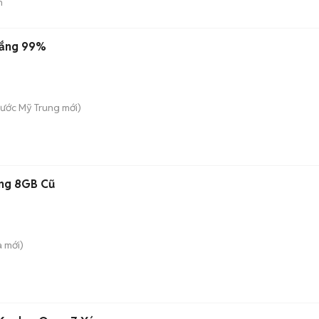
n
rắng 99%
ước Mỹ Trung
mới)
ng 8GB Cũ
a
mới)