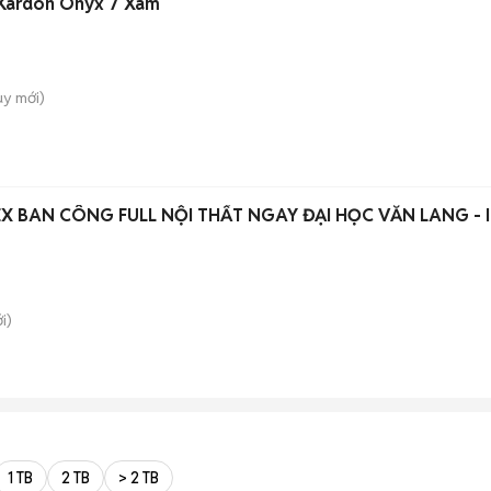
 Kardon Onyx 7 Xám
uy
mới)
X BAN CÔNG FULL NỘI THẤT NGAY ĐẠI HỌC VĂN LANG - I
i)
1 TB
2 TB
> 2 TB