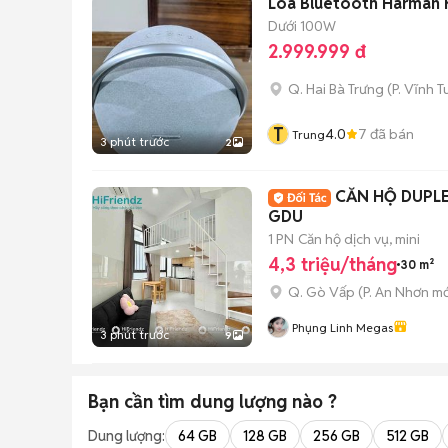
Loa Bluetooth Harman
Dưới 100W
2.999.999 đ
Q. Hai Bà Trưng
(
P. Vĩnh T
T
4.0
7
đã bán
Trung
3 phút trước
2
CĂN HỘ DUPLE
GDU
1 PN
Căn hộ dịch vụ, mini
4,3 triệu/tháng
30 m²
Q. Gò Vấp
(
P. An Nhơn
mớ
Phụng Linh Megas
3 phút trước
9
Bạn cần tìm
dung lượng
nào ?
Dung lượng:
64 GB
128 GB
256 GB
512 GB