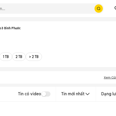
p3 Bình Phước
1 TB
2 TB
> 2 TB
Xem Cử
Tin có video
Tin mới nhất
Dạng lư