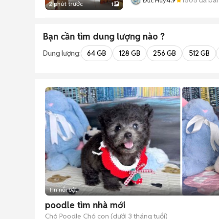
Đức Huy
2 phút trước
1
Bạn cần tìm
dung lượng
nào ?
Dung lượng:
64 GB
128 GB
256 GB
512 GB
Tin nổi bật
poodle tìm nhà mới
Chó Poodle
Chó con (dưới 3 tháng tuổi)