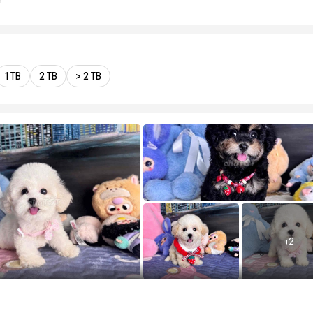
1 TB
2 TB
> 2 TB
+
2