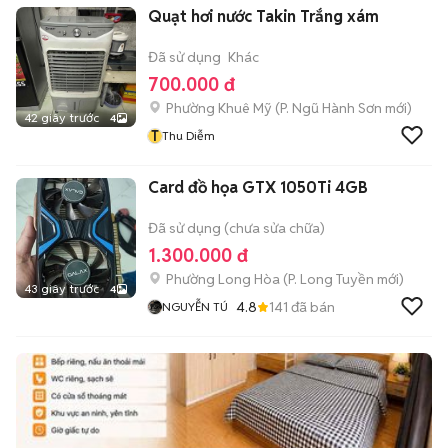
Quạt hơi nước Takin Trắng xám
Đã sử dụng
Khác
700.000 đ
Phường Khuê Mỹ
(
P. Ngũ Hành Sơn
mới)
42 giây trước
4
T
Thu Diễm
Card đồ họa GTX 1050Ti 4GB
Đã sử dụng (chưa sửa chữa)
1.300.000 đ
Phường Long Hòa
(
P. Long Tuyền
mới)
43 giây trước
4
4.8
141
đã bán
NGUYỄN TÚ