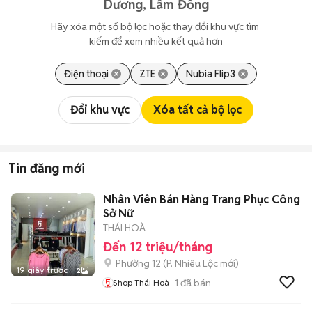
Dương, Lâm Đồng
Hãy xóa một số bộ lọc hoặc thay đổi khu vực tìm 
kiếm để xem nhiều kết quả hơn
Điện thoại
ZTE
Nubia Flip3
Đổi khu vực
Xóa tất cả bộ lọc
Tin đăng mới
Nhân Viên Bán Hàng Trang Phục Công
Sở Nữ
THÁI HOÀ
Đến 12 triệu/tháng
Phường 12
(
P. Nhiêu Lộc
mới)
19 giây trước
2
1
đã bán
Shop Thái Hoà