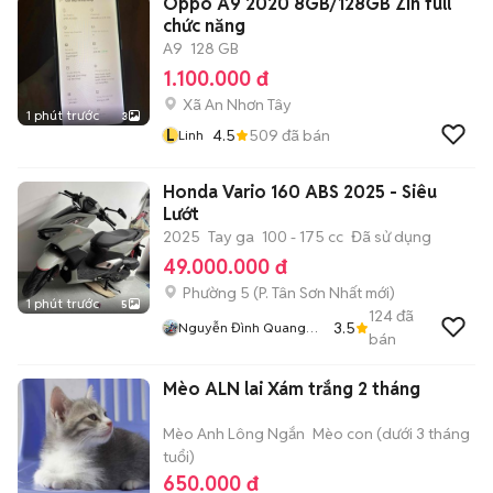
Oppo A9 2020 8GB/128GB Zin full
chức năng
A9
128 GB
1.100.000 đ
Xã An Nhơn Tây
1 phút trước
3
L
4.5
509
đã bán
Linh
Honda Vario 160 ABS 2025 - Siêu
Lướt
2025
Tay ga
100 - 175 cc
Đã sử dụng
49.000.000 đ
Phường 5
(
P. Tân Sơn Nhất
mới)
1 phút trước
5
124
đã
3.5
Nguyễn Đình Quang
bán
Duy
Mèo ALN lai Xám trắng 2 tháng
Mèo Anh Lông Ngắn
Mèo con (dưới 3 tháng
tuổi)
650.000 đ