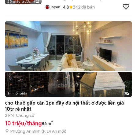
29 giây trước
4
4.8
242
đã bán
Japan
Tin nổi bật
3
cho thuê gấp căn 2pn đầy đủ nội thất ở được liền giá
10tr rẻ nhất
2 PN
Chung cư
10 triệu/tháng
86 m²
Phường An Bình
(
P. Dĩ An
mới)