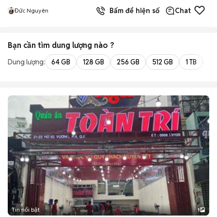
Bấm để hiện số
Chat
Đức Nguyên
Bạn cần tìm
dung lượng
nào ?
Dung lượng:
64 GB
128 GB
256 GB
512 GB
1 TB
2 
Tin nổi bật
1