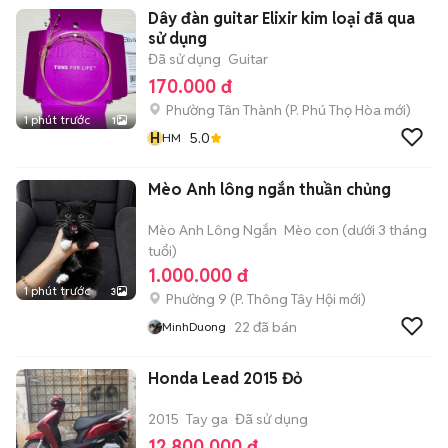
Dây đàn guitar Elixir kim loại đã qua
sử dụng
Đã sử dụng
Guitar
170.000 đ
Phường Tân Thành
(
P. Phú Thọ Hòa
mới)
1 phút trước
1
H
5.0
HM
Mèo Anh lông ngắn thuần chủng
Mèo Anh Lông Ngắn
Mèo con (dưới 3 tháng
tuổi)
1.000.000 đ
1 phút trước
3
Phường 9
(
P. Thông Tây Hội
mới)
22
đã bán
MinhDuong
Honda Lead 2015 Đỏ
2015
Tay ga
Đã sử dụng
12.800.000 đ