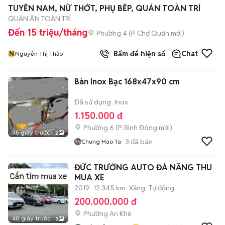
TUYỂN NAM, NỮ THỚT, PHỤ BẾP, QUÁN TOÀN TRÍ
QUÁN ĂN TOÀN TRÍ
Đến 15 triệu/tháng
Phường 4
(
P. Chợ Quán
mới)
N
Bấm để hiện số
Chat
Nguyễn Thị Thảo
Bàn Inox Bạc 168x47x90 cm
Đã sử dụng
Inox
1.150.000 đ
Phường 6
(
P. Bình Đông
mới)
35 giây trước
2
3
đã bán
Chung Hao Ta
ĐỨC TRƯỞNG AUTO ĐÀ NẴNG THU
MUA XE
2019
12.345 km
Xăng
Tự động
200.000.000 đ
Phường An Khê
40 giây trước
3