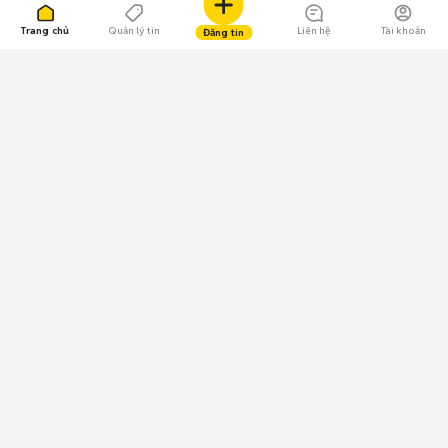
Trang chủ
Quản lý tin
Liên hệ
Tài khoản
Đăng tin
109.000 Bình chọn
Tải ứng dụng Chợ Tốt
Về Chợ Tốt
Quy chế sàn
Chính sách bảo mật
Giải quyết tranh chấp
CÔNG TY TNHH CHỢ TỐT - Người đại diện theo pháp luật:
Nguyễn Trọng Tấn; GPDKKD: 0312120782 do Sở KH & ĐT TP.HCM cấp ngày
11/01/2013;
GPMXH: 185/GP-BTTTT do Bộ Thông tin và Truyền thông
cấp ngày 09/07/2024 - Chịu trách nhiệm
nội dung: Trần Hoàng Ly.
Chính sách sử dụng
Địa chỉ: Tầng 18, Toà nhà UOA, Số 6 đường Tân Trào, Phường Tân Mỹ,