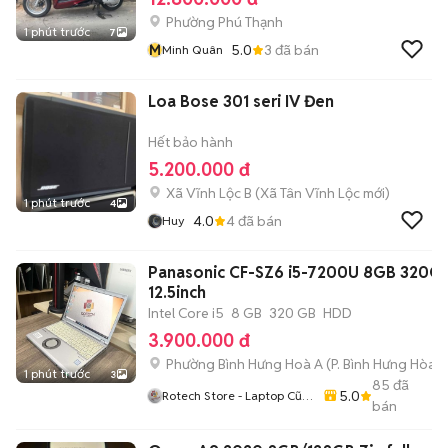
Phường Phú Thạnh
1 phút trước
7
M
5.0
3
đã bán
Minh Quân
Loa Bose 301 seri IV Đen
Hết bảo hành
5.200.000 đ
Xã Vĩnh Lộc B
(
Xã Tân Vĩnh Lộc
mới)
1 phút trước
4
4.0
4
đã bán
Huy
Panasonic CF-SZ6 i5-7200U 8GB 320G
12.5inch
Intel Core i5
8 GB
320 GB
HDD
3.900.000 đ
Phường Bình Hưng Hoà A
(
P. Bình Hưng Hòa
m
1 phút trước
3
85
đã
5.0
Rotech Store - Laptop Cũ
bán
Giá Rẻ TP.HCM