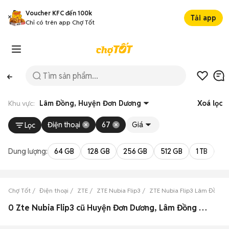
Voucher KFC đến 100k
Tải app
Chỉ có trên app Chợ Tốt
Khu vực:
Lâm Đồng, Huyện Đơn Dương
Xoá lọc
Điện thoại
67
Giá
Lọc
Dung lượng:
64 GB
128 GB
256 GB
512 GB
1 TB
2 
Chợ Tốt
Điện thoại
ZTE
ZTE Nubia Flip3
ZTE Nubia Flip3 Lâm Đồng
0 Zte Nubia Flip3 cũ Huyện Đơn Dương, Lâm Đồng đẹp