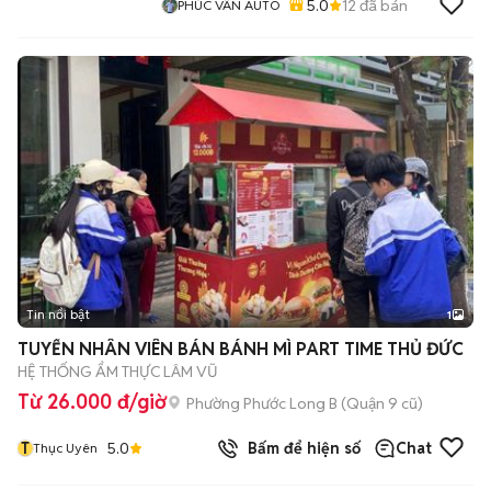
5.0
12
đã bán
PHÚC VÂN AUTO
Tin nổi bật
1
TUYỂN NHÂN VIÊN BÁN BÁNH MÌ PART TIME THỦ ĐỨC
HỆ THỐNG ẨM THỰC LÂM VŨ
Từ 26.000 đ/giờ
Phường Phước Long B (Quận 9 cũ)
T
5.0
Bấm để hiện số
Chat
Thục Uyên