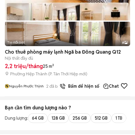
Tin nổi bật
8
+
2
Cho thuê phòng máy lạnh Ngã ba Đông Quang Q12
Nội thất đầy đủ
2,2 triệu/tháng
25 m²
Phường Hiệp Thành
(
P. Tân Thới Hiệp
mới)
N
2
đã bán
Bấm để hiện số
Chat
Nguyễn Phước Thịnh
Bạn cần tìm
dung lượng
nào ?
Dung lượng:
64 GB
128 GB
256 GB
512 GB
1 TB
2 