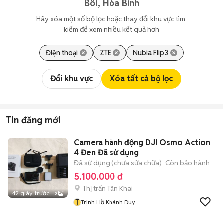
Bôi, Hòa Bình
Hãy xóa một số bộ lọc hoặc thay đổi khu vực tìm 
kiếm để xem nhiều kết quả hơn
Điện thoại
ZTE
Nubia Flip3
Đổi khu vực
Xóa tất cả bộ lọc
Tin đăng mới
Camera hành động DJI Osmo Action
4 Đen Đã sử dụng
Đã sử dụng (chưa sửa chữa)
Còn bảo hành
5.100.000 đ
Thị trấn Tân Khai
42 giây trước
2
T
Trịnh Hồ Khánh Duy