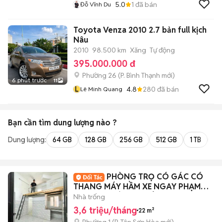
5.0
1
đã bán
Đỗ Vĩnh Du
Toyota Venza 2010 2.7 bản full kịch
Nâu
2010
98.500 km
Xăng
Tự động
395.000.000 đ
Phường 26
(
P. Bình Thạnh
mới)
6 phút trước
11
L
4.8
280
đã bán
Lê Minh Quang
Bạn cần tìm
dung lượng
nào ?
Dung lượng:
64 GB
128 GB
256 GB
512 GB
1 TB
2 
PHÒNG TRỌ CÓ GÁC CÓ
THANG MÁY HẦM XE NGAY PHẠM
VĂN HAI GIÁ SINH VIÊN
Nhà trống
3,6 triệu/tháng
22 m²