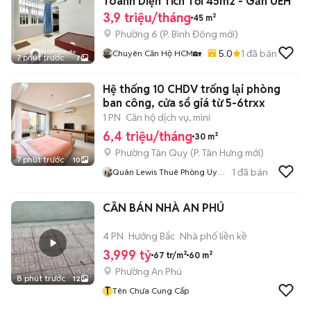
Toanh Diện Tích Tới 45m2 - Gần UEH
3,9 triệu/tháng
45 m²
Phường 6
(
P. Bình Đông
mới)
5.0
1
đã bán
Chuyên Căn Hộ HCM🏡
7 phút trước
7
Hệ thống 10 CHDV trống lại phòng
ban công, cửa sổ giá từ 5-6trxx
1 PN
Căn hộ dịch vụ, mini
6,4 triệu/tháng
30 m²
Phường Tân Quy
(
P. Tân Hưng
mới)
7 phút trước
10
1
đã bán
Quân Lewis Thuê Phòng Uy
Tín
CẦN BÁN NHÀ AN PHÚ
4 PN
Hướng Bắc
Nhà phố liền kề
3,999 tỷ
67 tr/m²
60 m²
Phường An Phú
8 phút trước
12
T
Tên Chưa Cung Cấp