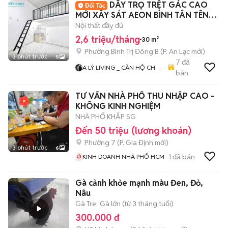
DÃY TRỌ TRỆT GÁC CAO
MỚI XÂY SÁT AEON BÌNH TÂN TÊN
LỬA MỚI TỈNH LỘ 10
Nội thất đầy đủ
2,6 triệu/tháng
30 m²
Phường Bình Trị Đông B
(
P. An Lạc
mới)
3 phút trước
5
7
đã
A LÝ LIVING _ CĂN HỘ CHO
bán
THUÊ TP.HCM - PHÒNG TRỌ
- MBKD - KIOT - CHDV -
TƯ VẤN NHÀ PHỐ THU NHẬP CAO -
CHUNG CƯ - NHÀ Ở
KHÔNG KINH NGHIỆM
NHÀ PHỐ KHẮP SG
Đến 50 triệu (lương khoán)
Phường 7
(
P. Gia Định
mới)
3 phút trước
6
1
đã bán
KINH DOANH NHÀ PHỐ HCM
Gà cảnh khỏe mạnh màu Đen, Đỏ,
Nâu
Gà Tre
Gà lớn (từ 3 tháng tuổi)
300.000 đ