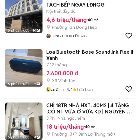
TÁCH BẾP NGAY LĐHQG
Nội thất đầy đủ
4,6 triệu/tháng
40 m²
Phường Tân Đông Hiệp
6 phút trước
10
LONG CHDV LĐHQG
Loa Bluetooth Bose Soundlink Flex II
Xanh
7-12 tháng
2.600.000 đ
Xã Vĩnh Tân
6 phút trước
2
L
4.4
1
đã bán
La Đình
CHỈ 18TR NHÀ HXT, 40M2 | 4 TẦNG
,CÓ NT VỪA Ở VỪA KD | NGUYỄN XÍ,
BT.
3 PN
Nhà ngõ, hẻm
18 triệu/tháng
40 m²
Phường 13
(
P. Bình Lợi Trung
mới)
6 phút trước
8