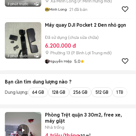
Xã Minh Long
(
P. Minh Hưng
mới)
3 phút trước
1
m
21
đã bán
Minh Long
Máy quay DJI Pocket 2 Đen nhỏ gọn
Đã sử dụng (chưa sửa chữa)
6.200.000 đ
Phường 13
(
P. Bình Lợi Trung
mới)
3 phút trước
1
5.0
Nguyễn Hiệp
Bạn cần tìm
dung lượng
nào ?
Dung lượng:
64 GB
128 GB
256 GB
512 GB
1 TB
2 
Phòng Trệt quận 3 30m2, free xe,
máy giặt
Nhà trống
4 triệu/tháng
30 m²