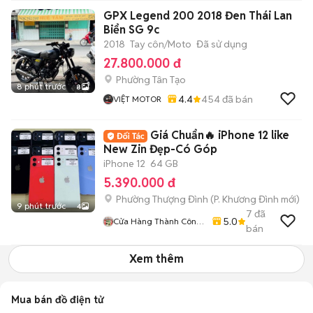
GPX Legend 200 2018 Đen Thái Lan
Biển SG 9c
2018
Tay côn/Moto
Đã sử dụng
27.800.000 đ
Phường Tân Tạo
8 phút trước
8
4.4
454
đã bán
VIỆT MOTOR
Giá Chuẩn🔥 iPhone 12 like
New Zin Đẹp-Có Góp
iPhone 12
64 GB
5.390.000 đ
Phường Thượng Đình
(
P. Khương Đình
mới)
9 phút trước
4
7
đã
5.0
Cửa Hàng Thành Công
bán
Mobile - 87 Cự Lộc
Xem thêm
Mua bán đồ điện tử