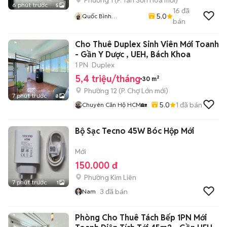
Phường 1
(
P. Tân Sơn Hòa
mới)
6 phút trước
5
16
đã
5.0
Quốc Bình
bán
Lovanhome
Cho Thuê Duplex Sinh Viên Mới Toanh
- Gần Y Dược , UEH, Bách Khoa
1 PN
Duplex
5,4 triệu/tháng
30 m²
Phường 12
(
P. Chợ Lớn
mới)
7 phút trước
8
5.0
1
đã bán
Chuyên Căn Hộ HCM🏡
Bộ Sạc Tecno 45W Bóc Hộp Mới
Mới
150.000 đ
Phường Kim Liên
7 phút trước
1
3
đã bán
Nam
Phòng Cho Thuê Tách Bếp 1PN Mới