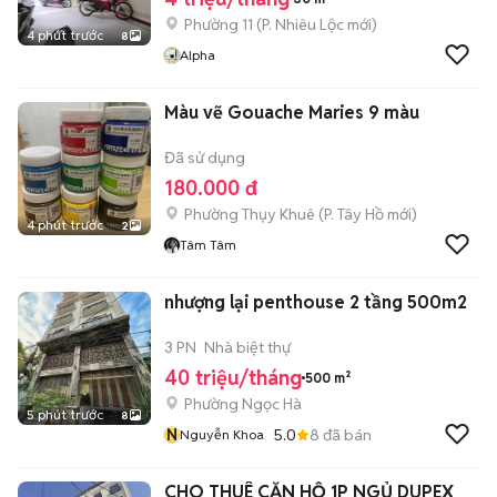
Phường 11
(
P. Nhiêu Lộc
mới)
4 phút trước
8
Alpha
Màu vẽ Gouache Maries 9 màu
Đã sử dụng
180.000 đ
Phường Thụy Khuê
(
P. Tây Hồ
mới)
4 phút trước
2
Tâm Tâm
nhượng lại penthouse 2 tầng 500m2
3 PN
Nhà biệt thự
40 triệu/tháng
500 m²
Phường Ngọc Hà
5 phút trước
8
N
5.0
8
đã bán
Nguyễn Khoa
CHO THUÊ CĂN HỘ 1P NGỦ DUPEX