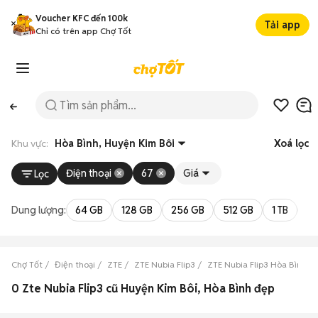
Voucher KFC đến 100k
Tải app
Chỉ có trên app Chợ Tốt
Khu vực:
Hòa Bình, Huyện Kim Bôi
Xoá lọc
Điện thoại
67
Giá
Lọc
Dung lượng:
64 GB
128 GB
256 GB
512 GB
1 TB
2 
Chợ Tốt
Điện thoại
ZTE
ZTE Nubia Flip3
ZTE Nubia Flip3 Hòa Bình
0 Zte Nubia Flip3 cũ Huyện Kim Bôi, Hòa Bình đẹp