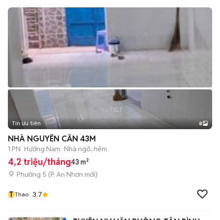
Tin ưu tiên
8
+
2
NHÀ NGUYÊN CĂN 43M
1 PN
Hướng Nam
Nhà ngõ, hẻm
4,2 triệu/tháng
43 m²
Phường 5
(
P. An Nhơn
mới)
T
3.7
Thao