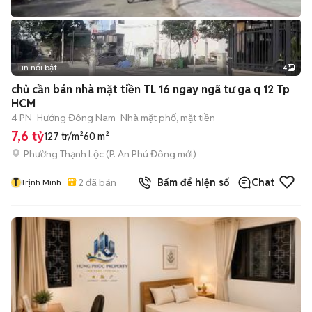
Tin nổi bật
4
chủ cần bán nhà mặt tiền TL 16 ngay ngã tư ga q 12 Tp
HCM
4 PN
Hướng Đông Nam
Nhà mặt phố, mặt tiền
7,6 tỷ
127 tr/m²
60 m²
Phường Thạnh Lộc
(
P. An Phú Đông
mới)
T
2
đã bán
Bấm để hiện số
Chat
Trịnh Minh