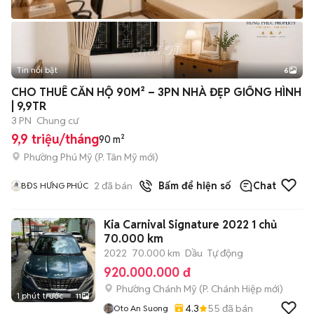
Tin nổi bật
6
+
2
CHO THUÊ CĂN HỘ 90M² – 3PN NHÀ ĐẸP GIỐNG HÌNH
| 9,9TR
3 PN
Chung cư
9,9 triệu/tháng
90 m²
Phường Phú Mỹ
(
P. Tân Mỹ
mới)
2
đã bán
Bấm để hiện số
Chat
BĐS HƯNG PHÚC
Kia Carnival Signature 2022 1 chủ
70.000 km
2022
70.000 km
Dầu
Tự động
920.000.000 đ
Phường Chánh Mỹ
(
P. Chánh Hiệp
mới)
1 phút trước
11
4.3
55
đã bán
Oto An Suong