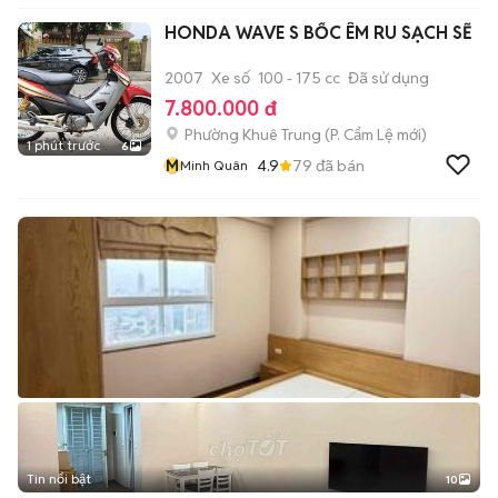
HONDA WAVE S BỐC ÊM RU SẠCH SẼ
2007
Xe số
100 - 175 cc
Đã sử dụng
7.800.000 đ
Phường Khuê Trung
(
P. Cẩm Lệ
mới)
1 phút trước
6
M
4.9
79
đã bán
Minh Quân
Tin nổi bật
10
+
2