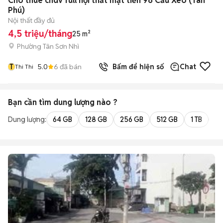
Cho thuê chdv full nội thất mặt tiền 96 Cầu Xéo (Tân
Phú)
Nội thất đầy đủ
4,5 triệu/tháng
25 m²
Phường Tân Sơn Nhì
T
5.0
6
đã bán
Bấm để hiện số
Chat
Thi Thi
Bạn cần tìm
dung lượng
nào ?
Dung lượng:
64 GB
128 GB
256 GB
512 GB
1 TB
2 