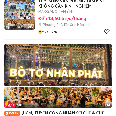
TUYỂN NV VĂN PHÒNG TÂN BÌNH-
KHÔNG CẦN KINH NGHIỆM
MAXREAL Q. TÂN BÌNH
Đến 13,60 triệu/tháng
Phường 2
(
P. Tân Sơn Hòa
mới)
1 phút trước
6
M
Mỹ Quyên
Tin nổi bật
6
+
2
[HCM] TUYỂN CÔNG NHÂN SƠ CHẾ & CHẾ