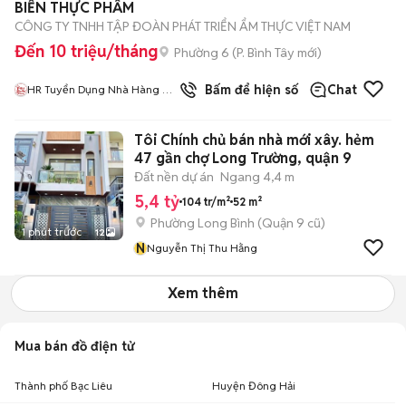
BIẾN THỰC PHẨM
CÔNG TY TNHH TẬP ĐOÀN PHÁT TRIỂN ẨM THỰC VIỆT NAM
Đến 10 triệu/tháng
Phường 6
(
P. Bình Tây
mới)
Bấm để hiện số
Chat
HR Tuyển Dụng Nhà Hàng Bò
Tơ Nhân Phát
Tôi Chính chủ bán nhà mới xây. hẻm
47 gần chợ Long Trường, quận 9
Đất nền dự án
Ngang 4,4 m
5,4 tỷ
104 tr/m²
52 m²
Phường Long Bình (Quận 9 cũ)
1 phút trước
12
N
Nguyễn Thị Thu Hằng
Xem thêm
Mua bán đồ điện tử
Thành phố Bạc Liêu
Huyện Đông Hải