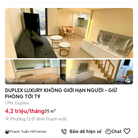
Tin nổi bật
5
DUPLEX LUXURY KHÔNG GIỚI HẠN NGƯỜI - GIỮ
PHÒNG TỚI T9
1 PN
Duplex
4,2 triệu/tháng
35 m²
Phường 12
(
P. Bình Thạnh
mới)
Bấm để hiện số
Chat
Thanh Tuấn HiFriendz