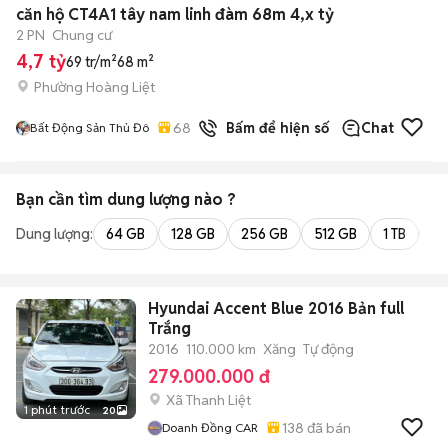
căn hộ CT4A1 tây nam linh đàm 68m 4,x tỷ
2 PN
Chung cư
4,7 tỷ
69 tr/m²
68 m²
Phường Hoàng Liệt
68
đã bán
Bấm để hiện số
Chat
Bất Động Sản Thủ Đô
Bạn cần tìm
dung lượng
nào ?
Dung lượng:
64 GB
128 GB
256 GB
512 GB
1 TB
2 
Hyundai Accent Blue 2016 Bản full
Trắng
2016
110.000 km
Xăng
Tự động
279.000.000 đ
Xã Thanh Liệt
1 phút trước
20
138
đã bán
Doanh Đồng CAR