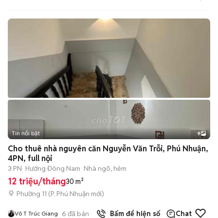
Tin nổi bật
9
+
2
Cho thuê nhà nguyên căn Nguyễn Văn Trỗi, Phú Nhuận,
4PN, full nội
3 PN
Hướng Đông Nam
Nhà ngõ, hẻm
12 triệu/tháng
30 m²
Phường 11
(
P. Phú Nhuận
mới)
6
đã bán
Bấm để hiện số
Chat
Võ T Trúc Giang