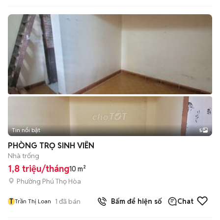
Tin nổi bật
5
PHÒNG TRỌ SINH VIÊN
Nhà trống
1,8 triệu/tháng
10 m²
Phường Phú Thọ Hòa
T
1
đã bán
Bấm để hiện số
Chat
Trần Thị Loan