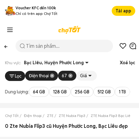
Voucher KFC đến 100k
Tải app
Chỉ có trên app Chợ Tốt
Khu vực:
Bạc Liêu, Huyện Phước Long
Xoá lọc
Điện thoại
67
Giá
Lọc
Dung lượng:
64 GB
128 GB
256 GB
512 GB
1 TB
2 
Chợ Tốt
Điện thoại
ZTE
ZTE Nubia Flip3
ZTE Nubia Flip3 Bạc Liêu
0 Zte Nubia Flip3 cũ Huyện Phước Long, Bạc Liêu đẹp