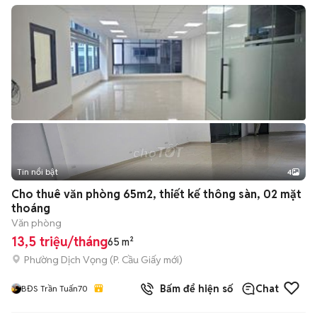
Tin nổi bật
4
Cho thuê văn phòng 65m2, thiết kế thông sàn, 02 mặt
thoáng
Văn phòng
13,5 triệu/tháng
65 m²
Phường Dịch Vọng
(
P. Cầu Giấy
mới)
Bấm để hiện số
Chat
BĐS Trần Tuấn70