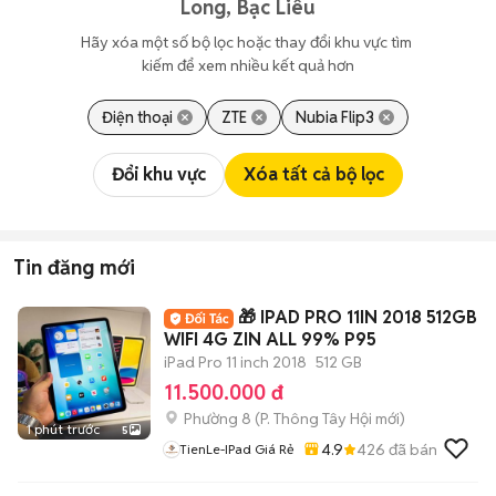
Long, Bạc Liêu
Hãy xóa một số bộ lọc hoặc thay đổi khu vực tìm 
kiếm để xem nhiều kết quả hơn
Điện thoại
ZTE
Nubia Flip3
Đổi khu vực
Xóa tất cả bộ lọc
Tin đăng mới
🎁 IPAD PRO 11IN 2018 512GB
WIFI 4G ZIN ALL 99% P95
iPad Pro 11 inch 2018
512 GB
11.500.000 đ
Phường 8
(
P. Thông Tây Hội
mới)
1 phút trước
5
4.9
426
đã bán
TienLe-IPad Giá Rẻ