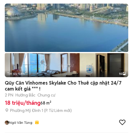
Tin ưu tiên
10
+
2
Qũy Căn Vinhomes Skylake Cho Thuê cập nhật 24/7
cam kết giá *** !
2 PN
Hướng Bắc
Chung cư
18 triệu/tháng
68 m²
Phường Mỹ Đình 1
(
P. Từ Liêm
mới)
Ngô Văn Tùng