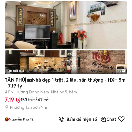
Tin nổi bật
12
+
2
TÂN PHÚ| 🏡Nhà đẹp 1 trệt, 2 lầu, sân thượng - HXH 5m
- 7,19 tỷ
4 PN
Hướng Đông Nam
Nhà ngõ, hẻm
7,19 tỷ
153 tr/m²
47 m²
Phường Tân Sơn Nhì
Bấm để hiện số
Chat
Nguyễn Phú Tài