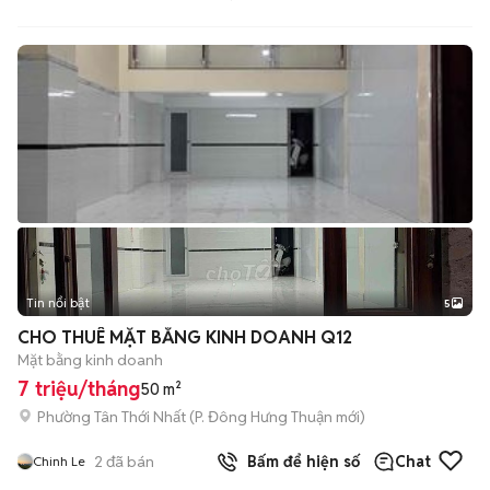
Tin nổi bật
5
CHO THUÊ MẶT BẰNG KINH DOANH Q12
Mặt bằng kinh doanh
7 triệu/tháng
50 m²
Phường Tân Thới Nhất
(
P. Đông Hưng Thuận
mới)
2
đã bán
Bấm để hiện số
Chat
Chinh Le