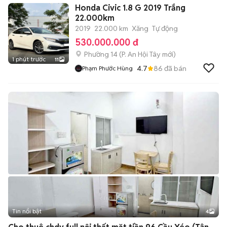
Honda Civic 1.8 G 2019 Trắng
22.000km
2019
22.000 km
Xăng
Tự động
530.000.000 đ
Phường 14
(
P. An Hội Tây
mới)
1 phút trước
11
4.7
86
đã bán
Phạm Phước Hùng
Tin nổi bật
4