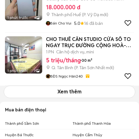
18.000.000 đ
Thành phố Huế
(
P. Vỹ Dạ
mới)
1 phút trước
4
5.0
16
đã bán
Bán Cho Vui
CHO THUÊ CĂN STUDIO CỬA SỔ TO
NGAY TRỤC ĐƯỜNG CỘNG HOÀ-
VAA
1 PN
Căn hộ dịch vụ, mini
5 triệu/tháng
30 m²
Q. Tân Bình
(
P. Tân Sơn Nhất
mới)
1 phút trước
7
BĐS Ngọc Hân240
Xem thêm
Mua bán điện thoại
Thành phố Sầm Sơn
Thành phố Thanh Hóa
Huyện Bá Thước
Huyện Cẩm Thủy