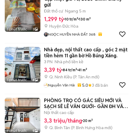
gửi
Đất thổ cư
Ngang 5 m
1,299 tỷ
10 tr/m²
130 m²
Huyện Đức Hòa
1 phút trước
3
NGỌC HUYỀN NHÀ ĐẤT 368
Nhà đẹp, nội thất cao cấp , góc 2 mặt
tiền hẻm 11 gần bờ Hồ Búng Xáng.
3 PN
Nhà phố liền kề
3,39 tỷ
84 tr/m²
41 m²
Q. Ninh Kiều
(
P. Tân An
mới)
1 phút trước
8
5.0
3
đã bán
Nguyễn Văn Hải
PHÒNG TRỌ CÓ GÁC SIÊU MỚI VÀ
SẠCH SẼ LÊ VĂN QUỚI- GẦN ĐH VĂN
HIẾN
Nội thất cao cấp
3,3 triệu/tháng
20 m²
Q. Bình Tân
(
P. Bình Hưng Hòa
mới)
1 phút trước
5