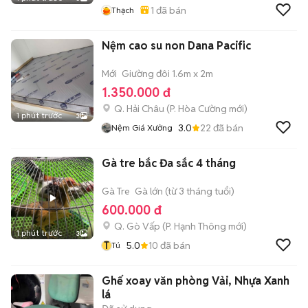
1
đã bán
Thạch
Nệm cao su non Dana Pacific
Mới
Giường đôi 1.6m x 2m
1.350.000 đ
Q. Hải Châu
(
P. Hòa Cường
mới)
1 phút trước
3
3.0
22
đã bán
Nệm Giá Xưởng
Gà tre bắc Đa sắc 4 tháng
Gà Tre
Gà lớn (từ 3 tháng tuổi)
600.000 đ
Q. Gò Vấp
(
P. Hạnh Thông
mới)
1 phút trước
3
T
5.0
10
đã bán
Tú
Ghế xoay văn phòng Vải, Nhựa Xanh
lá