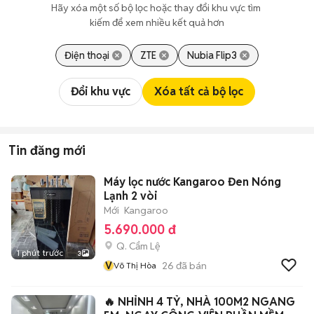
Hãy xóa một số bộ lọc hoặc thay đổi khu vực tìm 
kiếm để xem nhiều kết quả hơn
Điện thoại
ZTE
Nubia Flip3
Đổi khu vực
Xóa tất cả bộ lọc
Tin đăng mới
Máy lọc nước Kangaroo Đen Nóng
Lạnh 2 vòi
Mới
Kangaroo
5.690.000 đ
Q. Cẩm Lệ
1 phút trước
3
V
26
đã bán
Võ Thị Hòa
🔥 NHỈNH 4 TỶ, NHÀ 100M2 NGANG