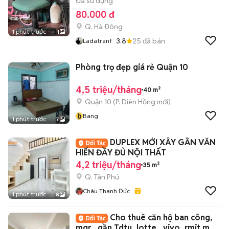
Đã sử dụng
80.000 đ
Q. Hà Đông
1 phút trước
1
3.8
25
đã bán
Ladatranf
Phòng trọ đẹp giá rẻ Quận 10
4,5 triệu/tháng
40 m²
Quận 10
(
P. Diên Hồng
mới)
b
Bang
1 phút trước
7
DUPLEX MỚI XÂY GẦN VĂN
HIẾN ĐẦY ĐỦ NỘI THẤT
4,2 triệu/tháng
35 m²
Q. Tân Phú
Châu Thanh Đức
1 phút trước
8
Cho thuê căn hộ ban công,
mgr , gần Tdtu, lotte , vivo, rmit mới