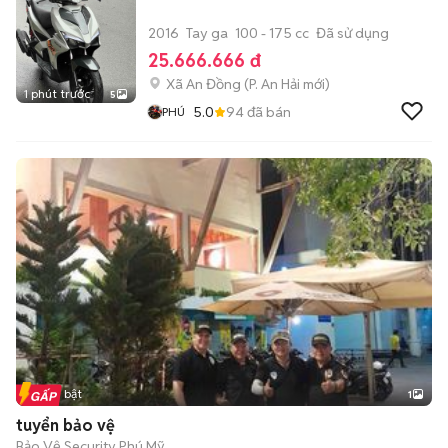
2016
Tay ga
100 - 175 cc
Đã sử dụng
25.666.666 đ
Xã An Đồng
(
P. An Hải
mới)
1 phút trước
5
5.0
94
đã bán
PHÚ
Tin nổi bật
1
tuyển bảo vệ
Bảo Vệ Security Phú Mỹ