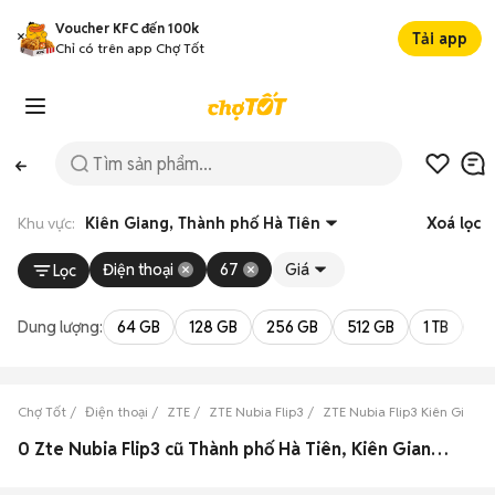
Voucher KFC đến 100k
Tải app
Chỉ có trên app Chợ Tốt
Khu vực:
Kiên Giang, Thành phố Hà Tiên
Xoá lọc
Điện thoại
67
Giá
Lọc
Dung lượng:
64 GB
128 GB
256 GB
512 GB
1 TB
2 
Chợ Tốt
Điện thoại
ZTE
ZTE Nubia Flip3
ZTE Nubia Flip3 Kiên Giang
0 Zte Nubia Flip3 cũ Thành phố Hà Tiên, Kiên Giang đẹp