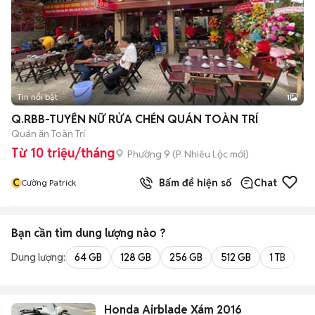
Tin nổi bật
1
Q.RBB-TUYỂN NỮ RỬA CHÉN QUÁN TOÀN TRÍ
Quán ăn Toàn Trí
Từ 10 triệu/tháng
Phường 9
(
P. Nhiêu Lộc
mới)
C
Bấm để hiện số
Chat
Cường Patrick
Bạn cần tìm
dung lượng
nào ?
Dung lượng:
64 GB
128 GB
256 GB
512 GB
1 TB
2 
Honda Airblade Xám 2016