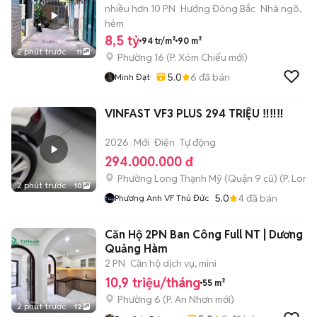
nhiều hơn 10 PN
Hướng Đông Bắc
Nhà ngõ,
hẻm
8,5 tỷ
94 tr/m²
90 m²
2 phút trước
11
Phường 16
(
P. Xóm Chiếu
mới)
5.0
6
đã bán
Minh Đạt
VINFAST VF3 PLUS 294 TRIỆU ‼️‼️‼️
2026
Mới
Điện
Tự động
294.000.000 đ
Phường Long Thạnh Mỹ (Quận 9 cũ)
(
P. Long
2 phút trước
10
5.0
4
đã bán
Phương Anh VF Thủ Đức
Căn Hộ 2PN Ban Công Full NT | Dương
Quảng Hàm
2 PN
Căn hộ dịch vụ, mini
10,9 triệu/tháng
55 m²
Phường 6
(
P. An Nhơn
mới)
2 phút trước
12