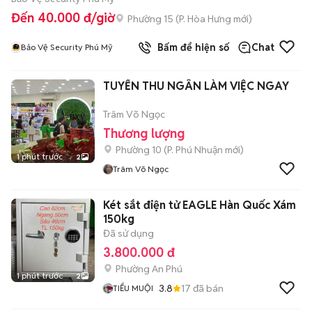
Đến 40.000 đ/giờ
Phường 15
(
P. Hòa Hưng
mới)
Bấm để hiện số
Chat
Bảo Vệ Security Phú Mỹ
TUYỂN THU NGÂN LÀM VIỆC NGAY
Trâm Võ Ngọc
Thương lượng
Phường 10
(
P. Phú Nhuận
mới)
1 phút trước
2
Trâm Võ Ngọc
Két sắt điện tử EAGLE Hàn Quốc Xám
150kg
Đã sử dụng
3.800.000 đ
Phường An Phú
1 phút trước
2
3.8
17
đã bán
TIỂU MUỘI