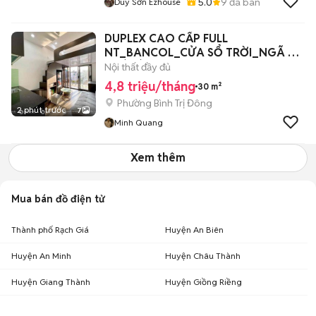
5.0
9
đã bán
Duy Sơn Ezhouse
DUPLEX CAO CẤP FULL
NT_BANCOL_CỬA SỔ TRỜI_NGÃ TƯ
HOÀ BÌNH
Nội thất đầy đủ
4,8 triệu/tháng
30 m²
Phường Bình Trị Đông
2 phút trước
7
Minh Quang
Xem thêm
Mua bán đồ điện tử
Thành phố Rạch Giá
Huyện An Biên
Huyện An Minh
Huyện Châu Thành
Huyện Giang Thành
Huyện Giồng Riềng