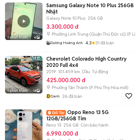
Samsung Galaxy Note 10 Plus 256GB Đa
Nhật
Galaxy Note 10 Plus
256 GB
3.300.000 đ
Phường Linh Trung (Quận Thủ Đức cũ)
(
P. Lin
1 phút trước
6
4.3
31
đã bán
Dương Hoàng Anh
Chevrolet Colorado High Country
2020 Full 4x4
2019
101.459 km
Dầu
Tự động
425.000.000 đ
Phường Tân Thành
(
P. Phú Thọ Hòa
mới)
1 phút trước
14
D
26
đã bán
Danh
Oppo Reno 13 5G
12GB/256GB Tím
Reno 13
256 GB
Còn bảo hành
6.990.000 đ