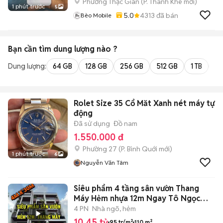
Phường Thạc Gián
(
P. Thanh Khê
mới)
1 phút trước
5
5.0
4313
đã bán
Bèo Mobile
Bạn cần tìm
dung lượng
nào ?
Dung lượng:
64 GB
128 GB
256 GB
512 GB
1 TB
2 
Rolet Size 35 Cổ Măt Xanh nét máy tự
động
Đã sử dụng
Đồ nam
1.550.000 đ
Phường 27
(
P. Bình Quới
mới)
1 phút trước
6
Nguyễn Văn Tâm
Siêu phẩm 4 tầng sân vườn Thang
Máy Hẻm nhựa 12m Ngay Tô Ngọc
Vân
4 PN
Nhà ngõ, hẻm
10,45 tỷ
95 tr/m²
110 m²