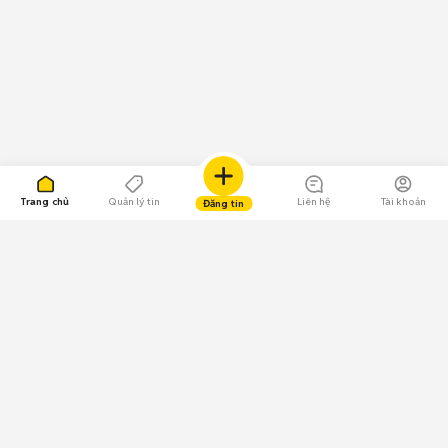
Trang chủ
Quản lý tin
Liên hệ
Tài khoản
Đăng tin
109.000 Bình chọn
Tải ứng dụng Chợ Tốt
Về Chợ Tốt
Quy chế sàn