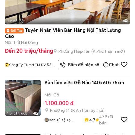
Tin nổi bật
4
Tuyển Nhân Viên Bán Hàng Nội Thất Lương
Cao
Nội Thất Hải Đăng
Đến 20 triệu/tháng
Phường Hiệp Tân
(
P. Phú Thạnh
mới)
1244
đã
C
Bấm để hiện số
Chat
Công Ty TNHH TM DV Đầu
bán
Tư Và Xây Dựng Hải Đăng
Bàn làm việc Gỗ Nâu 140x60x75cm
Mới
Gỗ
1.100.000 đ
Phường 14
(
P. An Hội Tây
mới)
1 phút trước
4
479
đã
4.7
Bàn Tủ Kệ Tại
bán
Xưởng