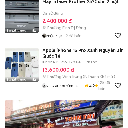
Máy in laser Brother 2520d in 2 mặt
Đã sử dụng
2.400.000 đ
Phường Bình Trị Đông
1 phút trước
1
2
đã bán
Nhật Phạm
Apple iPhone 15 Pro Xanh Nguyên Zin
Quốc Tế
iPhone 15 Pro
128 GB
3 tháng
13.600.000 đ
Phường Vĩnh Trung
(
P. Thanh Khê
mới)
1 phút trước
4
125
đã
4.9
VietCare 75 Vĩnh Tân
bán
Thanh Khê Đà Nẵng