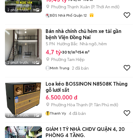
Phường Thạnh Xuân
(
P. Thới An
mới)
2 phút trước
11
BĐS Nhà Phố Quận 12
Bán nhà chính chủ hẻm xe tải gần
bệnh Viện Đồng Nai
5 PN
Hướng Bắc
Nhà ngõ, hẻm
4,7 tỷ
30 tr/m²
154 m²
Phường Tam Hiệp
2 phút trước
12
2
đã bán
Minh Trung
Loa kéo BOSSINON N8508K Thùng
gỗ lưới sắt
6.500.000 đ
Phường Hòa Thạnh
(
P. Tân Phú
mới)
T
4
đã bán
Thanh Vy
2 phút trước
2
GIẢM 1 TỶ NHÀ CHDV QUẬN 4, 20
PHÒNG 4 TẦNG.