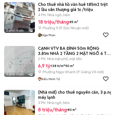
Cho thuê nhà hồ văn huê t85m2 trệt
2 lầu sân thượng giá 1x /triệu
4 PN
Nhà ngõ, hẻm
18 triệu/tháng
85 m²
Phường 9
(
P. Đức Nhuận
mới)
2 phút trước
3
Nga Phan
CẠNH VTV BA ĐÌNH 50m RỘNG
3.81m NHÀ 2 TẦNG 2 MẶT NGÕ 6 Ty
9
2 PN
Nhà mặt phố, mặt tiền
6,9 tỷ
138 tr/m²
50 m²
Phường Ngọc Khánh
(
P. Giảng Võ
mới)
3 phút trước
4
Kiều Minh Tứ
(Nhà mới) cho thuê nguyên căn, 3 p.ngủ
máy lạnh
3 PN
Nhà ngõ, hẻm
8 triệu/tháng
80 m²