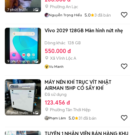
Phường An Lạc
7 phút trước
2
5.0
3
đã bán
Nguyễn Trọng Hiếu
Vivo 2029 128GB Màn hình nứt nhẹ
Dòng khác
128 GB
550.000 đ
Xã Vĩnh Lộc A
9 phút trước
1
v
Vu Manh
MÁY NÉN KHÍ TRỤC VÍT NHẬT
AIRMAN 15HP CÓ SẤY KHÍ
Đã sử dụng
123.456 đ
Phường Tân Thới Hiệp
11 phút trước
6
5.0
31
đã bán
Phạm Lâm
TUYỂN 1 NHÂN VIÊN BÁN HÀNG KHU