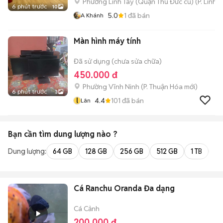
Phường Linh Tây (Quận Thủ Đức cũ)
(
P. Linh 
6 phút trước
10
5.0
1
đã bán
A Khánh
Màn hình máy tính
Đã sử dụng (chưa sửa chữa)
450.000 đ
Phường Vĩnh Ninh
(
P. Thuận Hóa
mới)
6 phút trước
3
l
4.4
101
đã bán
Lân
Bạn cần tìm
dung lượng
nào ?
Dung lượng:
64 GB
128 GB
256 GB
512 GB
1 TB
2 
Cá Ranchu Oranda Đa dạng
Cá Cảnh
200.000 đ