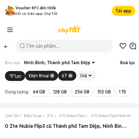
Voucher KFC đến 100k
Tải app
Chỉ có trên app Chợ Tốt
Khu vực:
Ninh Bình, Thành phố Tam Điệp
Xoá lọc
Điện thoại
67
Giá
Lọc
Dung lượng:
64 GB
128 GB
256 GB
512 GB
1 TB
2 
Chợ Tốt
Điện thoại
ZTE
ZTE Nubia Flip3
ZTE Nubia Flip3 Ninh Bình
0 Zte Nubia Flip3 cũ Thành phố Tam Điệp, Ninh Bình đẹp