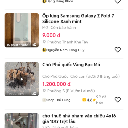
Đ
Đặng Đăng Khoa
Ốp lưng Samsung Galaxy Z Fold 7
Silicone Xanh mint
Mới
Còn bảo hành
9.000 đ
Phường Thanh Khê Tây
15 phút trước
3
N
Nguyễn Nam Công Huy
Chó Phú quốc Vàng Bạc Má
Chó Phú Quốc
Chó con (dưới 3 tháng tuổi)
1.200.000 đ
Phường 5
(
P. Vườn Lài
mới)
Tin ưu tiên
5
99
đã
4.8
Shop Thú Cưng
bán
PenTa
cho thuê nhà phạm văn chiêu 4x16
giá 10tr trệt lâu
2 PN
Nhà ngõ, hẻm