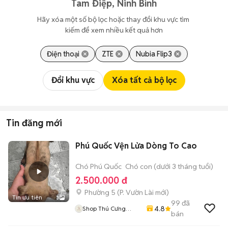
Tam Điệp, Ninh Bình
Hãy xóa một số bộ lọc hoặc thay đổi khu vực tìm 
kiếm để xem nhiều kết quả hơn
Điện thoại
ZTE
Nubia Flip3
Đổi khu vực
Xóa tất cả bộ lọc
Tin đăng mới
Phú Quốc Vện Lửa Dòng To Cao
Chó Phú Quốc
Chó con (dưới 3 tháng tuổi)
2.500.000 đ
Phường 5
(
P. Vườn Lài
mới)
Tin ưu tiên
3
99
đã
4.8
Shop Thú Cưng
bán
PenTa