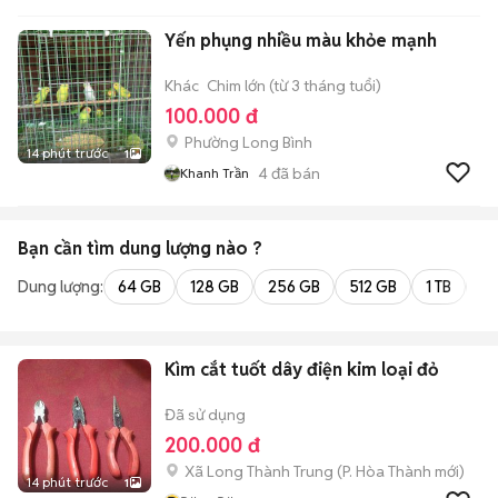
Yến phụng nhiều màu khỏe mạnh
Khác
Chim lớn (từ 3 tháng tuổi)
100.000 đ
Phường Long Bình
14 phút trước
1
4
đã bán
Khanh Trần
Bạn cần tìm
dung lượng
nào ?
Dung lượng:
64 GB
128 GB
256 GB
512 GB
1 TB
2 
Kìm cắt tuốt dây điện kim loại đỏ
Đã sử dụng
200.000 đ
Xã Long Thành Trung
(
P. Hòa Thành
mới)
14 phút trước
1