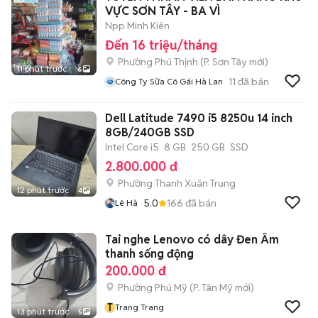
VỰC SƠN TÂY - BA VÌ
Npp Minh Kiên
Đến 16 triệu/tháng
Phường Phú Thịnh
(
P. Sơn Tây
mới)
11 phút trước
6
11
đã bán
Công Ty Sữa Cô Gái Hà Lan
Dell Latitude 7490 i5 8250u 14 inch
8GB/240GB SSD
Intel Core i5
8 GB
250 GB
SSD
2.800.000 đ
Phường Thanh Xuân Trung
12 phút trước
4
5.0
166
đã bán
Lê Hà
Tai nghe Lenovo có dây Đen Âm
thanh sống động
200.000 đ
Phường Phú Mỹ
(
P. Tân Mỹ
mới)
T
Trang Trang
13 phút trước
5