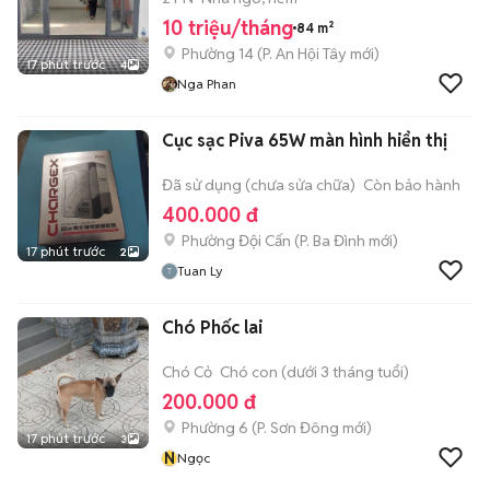
10 triệu/tháng
84 m²
Phường 14
(
P. An Hội Tây
mới)
17 phút trước
4
Nga Phan
Cục sạc Piva 65W màn hình hiển thị
Đã sử dụng (chưa sửa chữa)
Còn bảo hành
400.000 đ
Phường Đội Cấn
(
P. Ba Đình
mới)
17 phút trước
2
Tuan Ly
Chó Phốc lai
Chó Cỏ
Chó con (dưới 3 tháng tuổi)
200.000 đ
Phường 6
(
P. Sơn Đông
mới)
17 phút trước
3
N
Ngọc