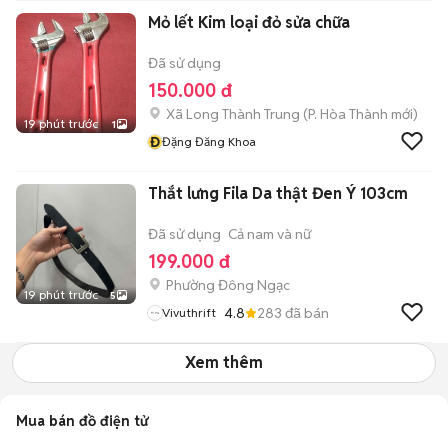
Mỏ lết Kim loại đỏ sửa chữa
Đã sử dụng
150.000 đ
Xã Long Thành Trung
(
P. Hòa Thành
mới)
19 phút trước
1
Đ
Đặng Đăng Khoa
Thắt lưng Fila Da thật Đen Ý 103cm
Đã sử dụng
Cả nam và nữ
199.000 đ
Phường Đông Ngạc
19 phút trước
5
4.8
283
đã bán
Vivuthrift
Xem thêm
Mua bán đồ điện tử