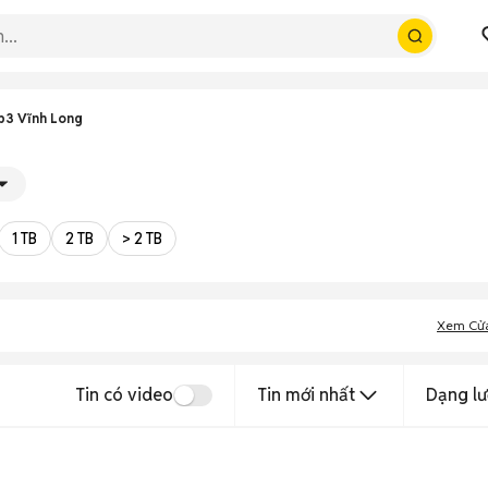
ip3 Vĩnh Long
1 TB
2 TB
> 2 TB
Xem Cử
Tin có video
Tin mới nhất
Dạng lư