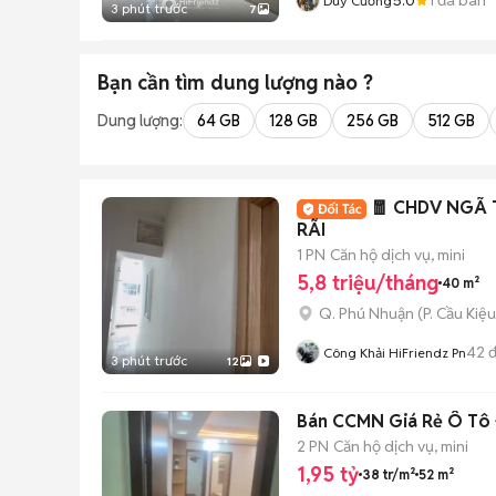
Duy Cường
3 phút trước
7
Bạn cần tìm
dung lượng
nào ?
Dung lượng:
64 GB
128 GB
256 GB
512 GB
🧧 CHDV NGÃ 
RÃI
1 PN
Căn hộ dịch vụ, mini
5,8 triệu/tháng
40 m²
Q. Phú Nhuận
(
P. Cầu Kiệu
42
đ
Công Khải HiFriendz Pn
3 phút trước
12
Bán CCMN Giá Rẻ Ô Tô Đ
2 PN
Căn hộ dịch vụ, mini
1,95 tỷ
38 tr/m²
52 m²