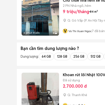
2 PN
Nhà ngõ, hẻm
9 triệu/tháng
84 m²
Q. Gò Vấp
(
P. An Hội Tây
m
V
7
đã bán
Vo Thi Xuan Ngoc
6 phút trước
6
Bạn cần tìm
dung lượng
nào ?
Dung lượng:
64 GB
128 GB
256 GB
512 GB
Khoan rút lõi Nhật 10
Đã sử dụng
2.700.000 đ
Q. Thanh Khê