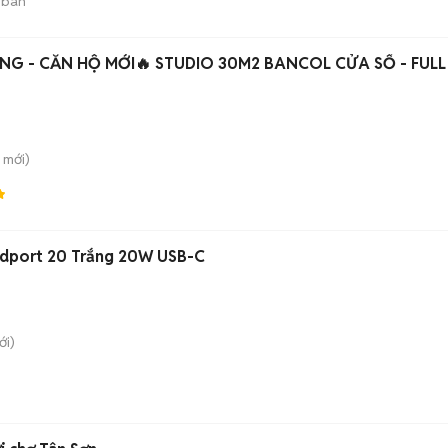
 bán
NG - CĂN HỘ MỚI🔥 STUDIO 30M2 BANCOL CỬA SỔ - FULL
mới)
dport 20 Trắng 20W USB-C
i)