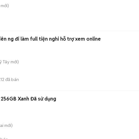
mới)
iên ng đi làm full tiện nghi hỗ trợ xem online
ỹ Tây
mới)
12
đã bán
E
 256GB Xanh Đã sử dụng
ai
mới)