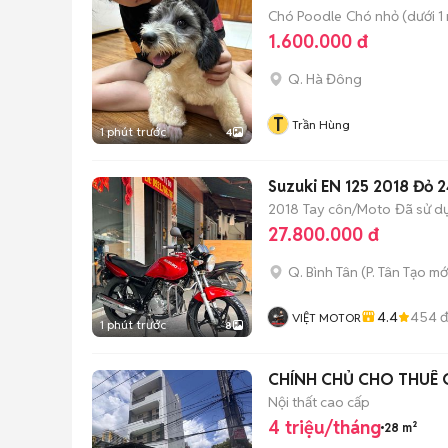
Chó Poodle
Chó nhỏ (dưới 1 
1.600.000 đ
Q. Hà Đông
T
Trần Hùng
1 phút trước
4
Suzuki EN 125 2018 Đỏ 
2018
Tay côn/Moto
Đã sử d
27.800.000 đ
Q. Bình Tân
(
P. Tân Tạo
mớ
4.4
454
đ
VIỆT MOTOR
1 phút trước
8
CHÍNH CHỦ CHO THUÊ 
Nội thất cao cấp
4 triệu/tháng
28 m²