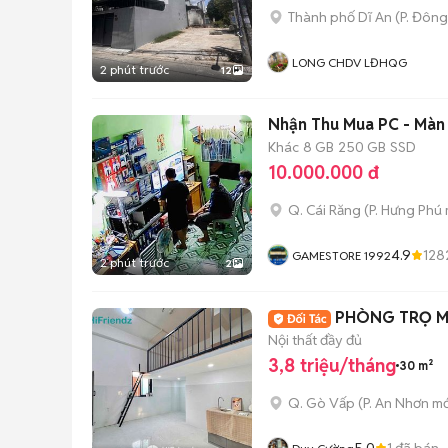
Thành phố Dĩ An
(
P. Đôn
LONG CHDV LĐHQG
2 phút trước
12
Nhận Thu Mua PC - Màn
Khác
8 GB
250 GB
SSD
10.000.000 đ
Q. Cái Răng
(
P. Hưng Phú
4.9
128
GAMESTORE 1992
2 phút trước
2
PHÒNG TRỌ MỚ
Nội thất đầy đủ
3,8 triệu/tháng
30 m²
Q. Gò Vấp
(
P. An Nhơn
mớ
5.0
1
đã bán