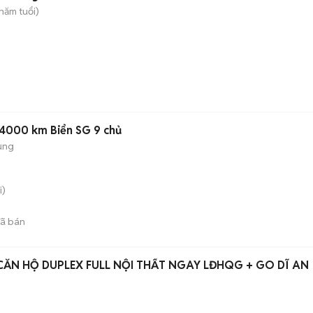
năm tuổi)
24000 km Biển SG 9 chủ
ụng
i)
ã bán
CĂN HỘ DUPLEX FULL NỘI THẤT NGAY LĐHQG + GO DĨ AN