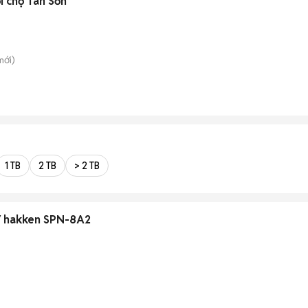
Cho thuê nhà hẻm xe hơi chợ Tân Sơn
ới)
1 TB
2 TB
> 2 TB
0V hakken SPN-8A2