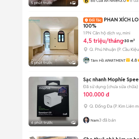
B
3.0
8
đã
Bố Của An Nhiên
5 phút trước
6
PHAN XÍCH LO
100%
1 PN
Căn hộ dịch vụ, mini
4,5 triệu/tháng
30 m²
Q. Phú Nhuận
(
P. Cầu Kiệu
4.8
Tâm Hồ APARTMENT
5 phút trước
12
Sạc nhanh Mophie Spee
Đã sử dụng (chưa sửa chữa)
100.000 đ
Q. Đống Đa
(
P. Kim Liên
mớ
3
đã bán
Nam
6 phút trước
1