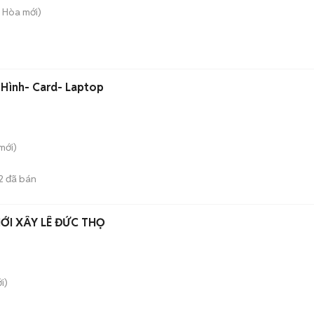
g Hòa
mới)
 Hình- Card- Laptop
mới)
2
đã bán
I XÂY LÊ ĐỨC THỌ
i)