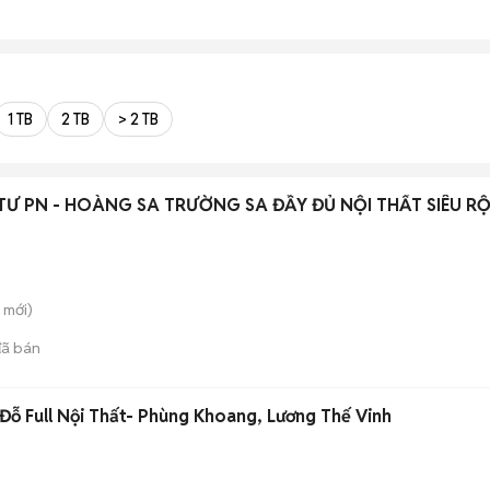
1 TB
2 TB
> 2 TB
TƯ PN - HOÀNG SA TRƯỜNG SA ĐẦY ĐỦ NỘI THẤT SIÊU R
mới)
ã bán
ỗ Full Nội Thất- Phùng Khoang, Lương Thế Vinh