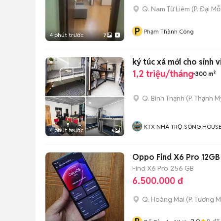
Q. Nam Từ Liêm
(
P. Đại Mỗ
P
Phạm Thành Công
4 phút trước
7
ký túc xá mới cho sinh v
1,2 triệu/tháng
300 m²
Q. Bình Thạnh
(
P. Thạnh M
KTX NHÀ TRỌ SÓNG HOUS
4 phút trước
5
Oppo Find X6 Pro 12GB
Find X6 Pro
256 GB
6.500.000 đ
Q. Hoàng Mai
(
P. Tương M