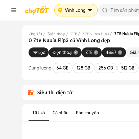
Vĩnh Long
Chợ Tốt
Điện thoại
ZTE
ZTE Nubia Flip3
ZTE Nubia Fl
0 Zte Nubia Flip3 cũ Vĩnh Long đẹp
Lọc
Điện thoại
ZTE
4887
Giá
Dung lượng:
64 GB
128 GB
256 GB
512 GB
Siêu thị điện tử
Tất cả
Cá nhân
Bán chuyên