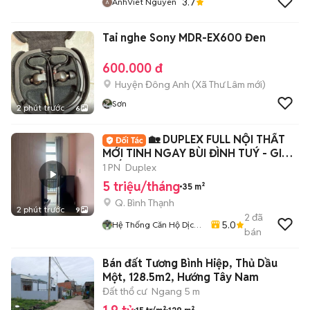
3.7
AnhViet Nguyen
Tai nghe Sony MDR-EX600 Đen
600.000 đ
Huyện Đông Anh
(
Xã Thư Lâm
mới)
Sơn
2 phút trước
6
🏡 DUPLEX FULL NỘI THẤT
MỚI TINH NGAY BÙI ĐÌNH TUÝ - GIỜ
GIẤC TỰ DO 🏡
1 PN
Duplex
5 triệu/tháng
35 m²
Q. Bình Thạnh
2 phút trước
9
2
đã
5.0
Hệ Thống Căn Hộ Dịch
bán
Vụ Tphcm
Bán đất Tương Bình Hiệp, Thủ Dầu
Một, 128.5m2, Hướng Tây Nam
Đất thổ cư
Ngang 5 m