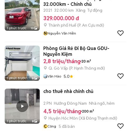
32.000km - Chính chủ
2021
32.000 km
Xăng
Tự động
329.000.000 đ
Thành phố Huế
(
P. An Cựu
mới)
1 phút trước
10
N
Nguyễn Văn Hiền
Phòng Giá Rẻ Đi Bộ Qua GDU-
Nguyễn Kiệm
2,8 triệu/tháng
20 m²
Q. Gò Vấp
(
P. Hạnh Thông
mới)
5.0
Văn Hào
1 phút trước
8
cho thuê nhà chính chủ
2 PN
Hướng Đông Nam
Nhà ngõ, hẻm
4,5 triệu/tháng
200 m²
Huyện Hóc Môn
(
Xã Đông Thạnh
mới)
1 phút trước
8
C
5
đã bán
Công