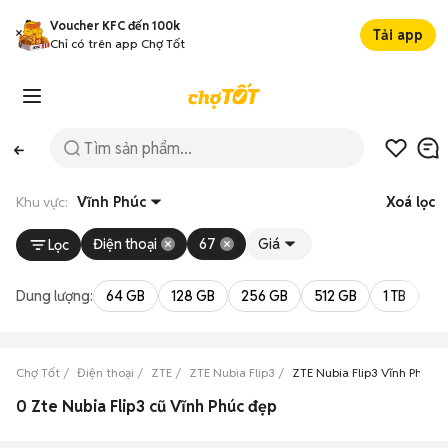
Voucher KFC đến 100k
Tải app
Chỉ có trên app Chợ Tốt
Khu vực:
Vĩnh Phúc
Xoá lọc
Điện thoại
67
Giá
Lọc
Dung lượng:
64 GB
128 GB
256 GB
512 GB
1 TB
2 
Chợ Tốt
Điện thoại
ZTE
ZTE Nubia Flip3
ZTE Nubia Flip3 Vĩnh Phúc
0 Zte Nubia Flip3 cũ Vĩnh Phúc đẹp