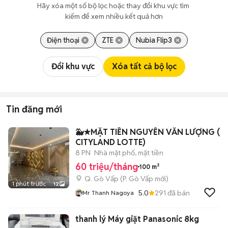
Hãy xóa một số bộ lọc hoặc thay đổi khu vực tìm 
kiếm để xem nhiều kết quả hơn
Điện thoại
ZTE
Nubia Flip3
Đổi khu vực
Xóa tất cả bộ lọc
Tin đăng mới
🐳★MẶT TIỀN NGUYỄN VĂN LƯỢNG (
CITYLAND LOTTE)
8 PN
Nhà mặt phố, mặt tiền
60 triệu/tháng
100 m²
Q. Gò Vấp
(
P. Gò Vấp
mới)
1 phút trước
12
5.0
291
đã bán
Mr Thanh Nagoya
thanh lý Máy giặt Panasonic 8kg