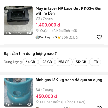
Máy in laser HP LaserJet P1102w Đen
wifi rẻ bền
Đã sử dụng
1.400.000 đ
Quận 11
(
P. Hòa Bình
mới)
1 phút trước
1
4.9
1505
đã bán
Đức Huy
Bạn cần tìm
dung lượng
nào ?
Dung lượng:
64 GB
128 GB
256 GB
512 GB
1 TB
2 
Bình gas 13.9 kg xanh đã qua sử dụng
Đã sử dụng
450.000 đ
Q. Hoàn Kiếm
(
P. Hồng Hà
mới)
2 phút trước
2