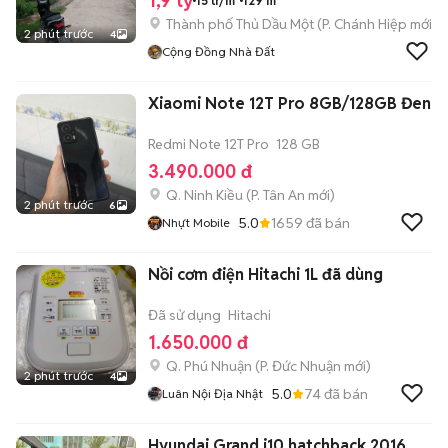
1,9 tỷ
15 tr/m²
129 m²
Thành phố Thủ Dầu Một
(
P. Chánh Hiệp
mới)
2 phút trước
4
Cộng Đồng Nhà Đất
Xiaomi Note 12T Pro 8GB/128GB Đen
Redmi Note 12T Pro
128 GB
3.490.000 đ
Q. Ninh Kiều
(
P. Tân An
mới)
2 phút trước
6
5.0
1659
đã bán
Nhựt Mobile
Nồi cơm điện Hitachi 1L đã dùng
Đã sử dụng
Hitachi
1.650.000 đ
Q. Phú Nhuận
(
P. Đức Nhuận
mới)
2 phút trước
4
5.0
74
đã bán
Luân Nội Địa Nhật
Hyundai Grand i10 hatchback 2016