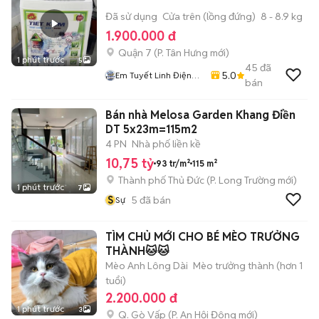
Đã sử dụng
Cửa trên (lồng đứng)
8 - 8.9 kg
1.900.000 đ
Quận 7
(
P. Tân Hưng
mới)
1 phút trước
5
45
đã
5.0
Em Tuyết Linh Điện
bán
Lạnh ST
Bán nhà Melosa Garden Khang Điền
DT 5x23m=115m2
4 PN
Nhà phố liền kề
10,75 tỷ
93 tr/m²
115 m²
Thành phố Thủ Đức
(
P. Long Trường
mới)
1 phút trước
7
S
5
đã bán
Sự
TÌM CHỦ MỚI CHO BÉ MÈO TRƯỞNG
THÀNH🐱🐱
Mèo Anh Lông Dài
Mèo trưởng thành (hơn 1
tuổi)
2.200.000 đ
1 phút trước
3
Q. Gò Vấp
(
P. An Hội Đông
mới)