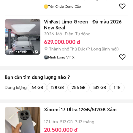
T
Tên Chưa Cung Cấp
VinFast Limo Green - Đủ màu 2026 -
New Seal
2026
Mới
Điện
Tự động
629.000.000 đ
Thành phố Thủ Đức
(
P. Long Bình
mới)
1 phút trước
9
Minh Long V F X
Bạn cần tìm
dung lượng
nào ?
Dung lượng:
64 GB
128 GB
256 GB
512 GB
1 TB
2 
Xiaomi 17 Ultra 12GB/512GB Xám
17 Ultra
512 GB
7-12 tháng
20.500.000 đ