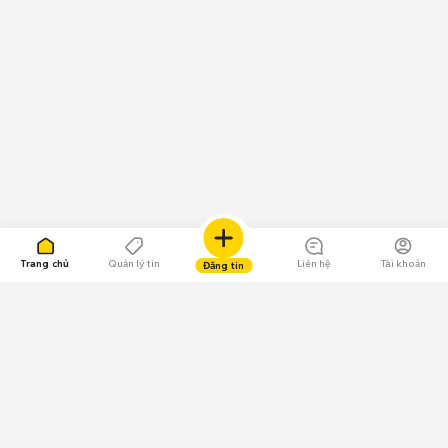
Trang chủ
Quản lý tin
Liên hệ
Tài khoản
Đăng tin
109.000 Bình chọn
Tải ứng dụng Chợ Tốt