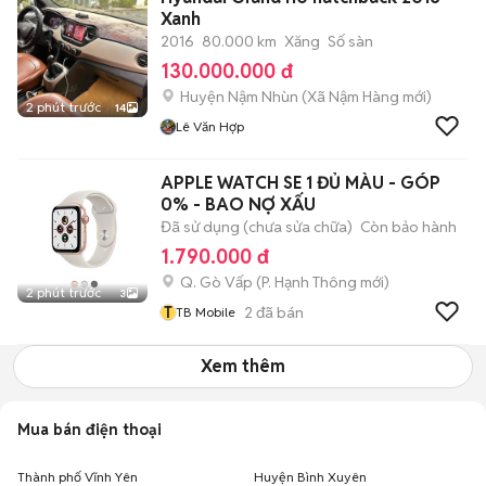
Xanh
2016
80.000 km
Xăng
Số sàn
130.000.000 đ
Huyện Nậm Nhùn
(
Xã Nậm Hàng
mới)
2 phút trước
14
Lê Văn Hợp
APPLE WATCH SE 1 ĐỦ MÀU - GÓP
0% - BAO NỢ XẤU
Đã sử dụng (chưa sửa chữa)
Còn bảo hành
1.790.000 đ
Q. Gò Vấp
(
P. Hạnh Thông
mới)
2 phút trước
3
T
2
đã bán
TB Mobile
Xem thêm
Mua bán điện thoại
Thành phố Vĩnh Yên
Huyện Bình Xuyên