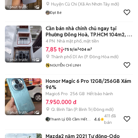
Huyện Củ Chi
(
Xã An Nhơn Tây
mới)
1 phút trước
1
Đạt Bé
Cần bán nhà chính chủ ngay tại
Phường Đông Hoà, TP.HCM 104m2, 7
tỷ 850
4 PN
Nhà mặt phố, mặt tiền
7,85 tỷ
75 tr/m²
104 m²
Thành phố Dĩ An
(
P. Đông Hòa
mới)
1 phút trước
12
N
NGUYỄN CHÍ LINH
Honor Magic 6 Pro 12GB/256GB Xám
96%
Magic6 Pro
256 GB
Hết bảo hành
7.950.000 đ
Q. Bình Tân
(
P. Bình Trị Đông
mới)
1 phút trước
3
411
đã
4.6
Thanh Lý Đồ Cầm Hết
bán
Hạn
Mazda2 năm 2021 Tự động-Odo