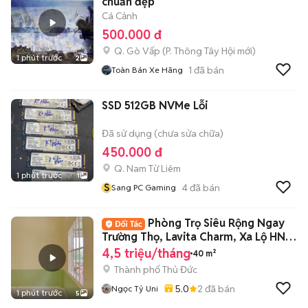
chuẩn đẹp
Cá Cảnh
500.000 đ
Q. Gò Vấp
(
P. Thông Tây Hội
mới)
1 phút trước
2
1
đã bán
Toàn Bán Xe Hãng
SSD 512GB NVMe Lỗi
Đã sử dụng (chưa sửa chữa)
450.000 đ
Q. Nam Từ Liêm
1 phút trước
1
S
4
đã bán
Sang PC Gaming
Phòng Trọ Siêu Rộng Ngay
Trường Thọ, Lavita Charm, Xa Lộ HN,
Ngã tư bi
4,5 triệu/tháng
40 m²
Thành phố Thủ Đức
5.0
2
đã bán
Ngọc Tỷ Uni
1 phút trước
5