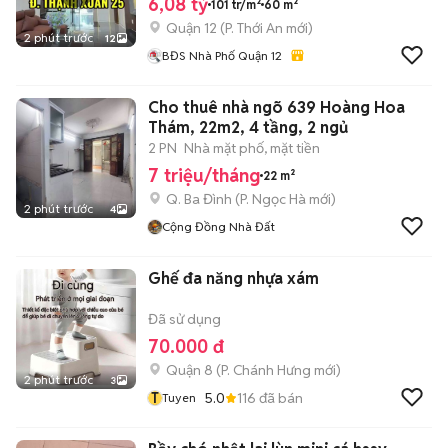
6,08 tỷ
101 tr/m²
60 m²
Quận 12
(
P. Thới An
mới)
2 phút trước
12
BĐS Nhà Phố Quận 12
Cho thuê nhà ngõ 639 Hoàng Hoa
Thám, 22m2, 4 tầng, 2 ngủ
2 PN
Nhà mặt phố, mặt tiền
7 triệu/tháng
22 m²
Q. Ba Đình
(
P. Ngọc Hà
mới)
2 phút trước
4
Cộng Đồng Nhà Đất
Ghế đa năng nhựa xám
Đã sử dụng
70.000 đ
Quận 8
(
P. Chánh Hưng
mới)
2 phút trước
3
T
5.0
116
đã bán
Tuyen