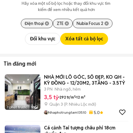
Hãy xóa một số bộ lọc hoặc thay đổi khu vực tìm 
kiếm để xem nhiều kết quả hơn
Điện thoại
ZTE
Nubia Focus 2
Đổi khu vực
Xóa tất cả bộ lọc
Tin đăng mới
NHÀ MỚI LÔ GÓC, SỔ ĐẸP, KO QH -
KỲ ĐỒNG - 12/20M2, 3TẦNG - 3.5TỶ
3 PN
Nhà ngõ, hẻm
3,5 tỷ
292 tr/m²
12 m²
Quận 3
(
P. Nhiêu Lộc
mới)
1 phút trước
10
5.0
Nhaphotrungtam13510
Cá cảnh Tai tượng châu phi 18cm