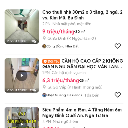
Cho thuê nhà 30m2 x 3 tầng, 2 ngủ, 2
vs, Kim Mã, Ba Đình
2 PN
Nhà mặt phố, mặt tiền
9 triệu/tháng
30 m²
Q. Ba Đình
(
P. Ngọc Hà
mới)
2 phút trước
5
Cộng Đồng Nhà Đất
CĂN HỘ CAO CẤP 2 KHÔNG
GIAN NGỦ GẦN ĐẠI HỌC VĂN LANG
- CÔNG NGHIỆP 🏡
1 PN
Căn hộ dịch vụ, mini
6,3 triệu/tháng
25 m²
Q. Gò Vấp
(
P. Hạnh Thông
mới)
2 phút trước
12
1
đã bán
Nhật Quang HiFriendz
Siêu Phẩm 4m x 15m. 4 Tầng Hẻm 6m
Ngay Đình Quới An. Ngã Tư Ga
4 PN
Nhà ngõ, hẻm