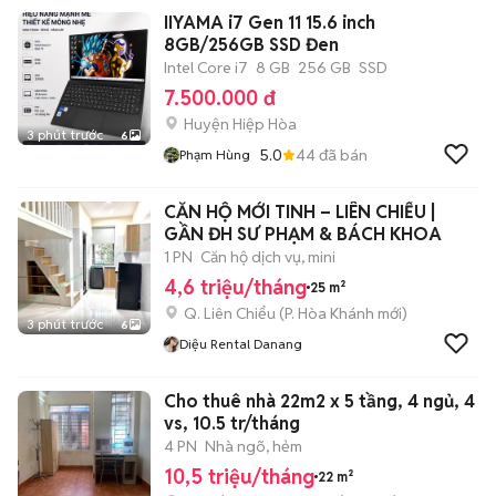
IIYAMA i7 Gen 11 15.6 inch
8GB/256GB SSD Đen
Intel Core i7
8 GB
256 GB
SSD
7.500.000 đ
Huyện Hiệp Hòa
3 phút trước
6
5.0
44
đã bán
Phạm Hùng
CĂN HỘ MỚI TINH – LIÊN CHIỂU |
GẦN ĐH SƯ PHẠM & BÁCH KHOA
1 PN
Căn hộ dịch vụ, mini
4,6 triệu/tháng
25 m²
Q. Liên Chiểu
(
P. Hòa Khánh
mới)
3 phút trước
6
Diệu Rental Danang
Cho thuê nhà 22m2 x 5 tầng, 4 ngủ, 4
vs, 10.5 tr/tháng
4 PN
Nhà ngõ, hẻm
10,5 triệu/tháng
22 m²