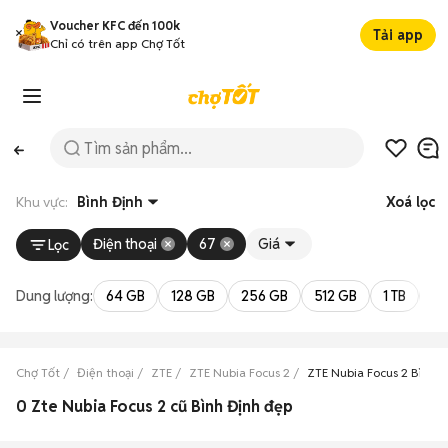
Voucher KFC đến 100k
Tải app
Chỉ có trên app Chợ Tốt
Khu vực:
Bình Định
Xoá lọc
Điện thoại
67
Giá
Lọc
Dung lượng:
64 GB
128 GB
256 GB
512 GB
1 TB
2 
Chợ Tốt
Điện thoại
ZTE
ZTE Nubia Focus 2
ZTE Nubia Focus 2 Bình Đ
0 Zte Nubia Focus 2 cũ Bình Định đẹp