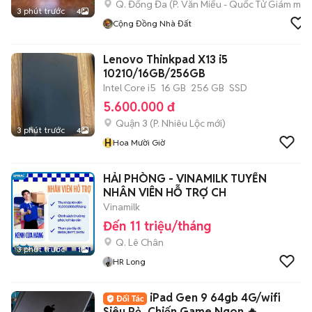
Q. Đống Đa
(
P. Văn Miếu - Quốc Tử Giám
mới)
3 phút trước
4
Cộng Đồng Nhà Đất
Lenovo Thinkpad X13 i5
10210/16GB/256GB
Intel Core i5
16 GB
256 GB
SSD
5.600.000 đ
Quận 3
(
P. Nhiêu Lộc
mới)
3 phút trước
4
H
Hoa Mười Giờ
HẢI PHÒNG - VINAMILK TUYỂN
NHÂN VIÊN HỖ TRỢ CH
Vinamilk
Đến 11 triệu/tháng
Q. Lê Chân
3 phút trước
1
HR Long
iPad Gen 9 64gb 4G/wifi
Siêu Rẻ, Chiến Game Ngon 🔥