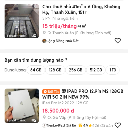
Cho thuê nhà 41m² x 6 tầng, Khương
Hạ, Thanh Xuân, 15tr
3 PN
Nhà ngõ, hẻm
15 triệu/tháng
41 m²
Q. Thanh Xuân
(
P. Khương Đình
mới)
1 phút trước
5
Cộng Đồng Nhà Đất
Bạn cần tìm
dung lượng
nào ?
Dung lượng:
64 GB
128 GB
256 GB
512 GB
1 TB
2 
🎁 IPAD PRO 12.9in M2 128GB
WIFI 5G ZIN NEW 99%
iPad Pro M2 2022
128 GB
18.500.000 đ
Q. Gò Vấp
(
P. Thông Tây Hội
mới)
1 phút trước
5
4.9
426
đã bán
TienLe-IPad Giá Rẻ