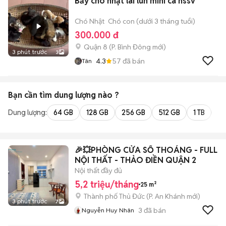
Bầy chó nhật lai lùn mini cá hssv
Chó Nhật
Chó con (dưới 3 tháng tuổi)
300.000 đ
Quận 8
(
P. Bình Đông
mới)
3 phút trước
3
4.3
57
đã bán
Tân
Bạn cần tìm
dung lượng
nào ?
Dung lượng:
64 GB
128 GB
256 GB
512 GB
1 TB
2 
🎉💥PHÒNG CỬA SỔ THOÁNG - FULL
NỘI THẤT - THẢO ĐIỀN QUẬN 2
Nội thất đầy đủ
5,2 triệu/tháng
25 m²
Thành phố Thủ Đức
(
P. An Khánh
mới)
3 phút trước
7
3
đã bán
Nguyễn Huy Nhân