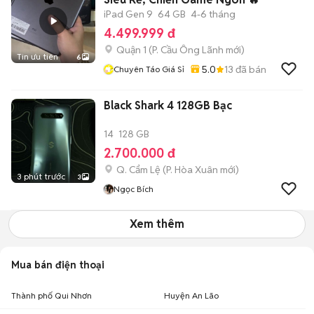
iPad Gen 9
64 GB
4-6 tháng
4.499.999 đ
Quận 1
(
P. Cầu Ông Lãnh
mới)
Tin ưu tiên
6
5.0
13
đã bán
Chuyên Táo Giá Sỉ
Black Shark 4 128GB Bạc
14
128 GB
2.700.000 đ
Q. Cẩm Lệ
(
P. Hòa Xuân
mới)
3 phút trước
3
Ngọc Bích
Xem thêm
Mua bán điện thoại
Thành phố Qui Nhơn
Huyện An Lão