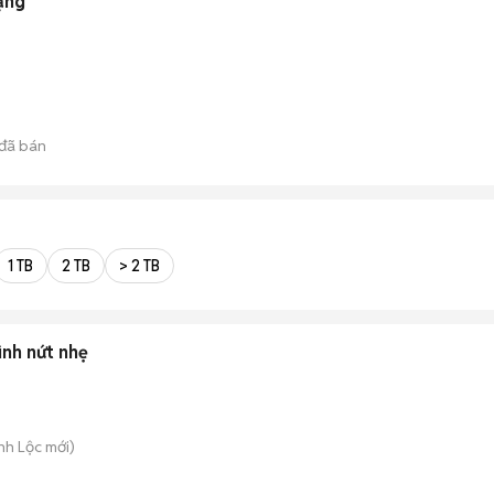
ạng
)
đã bán
1 TB
2 TB
> 2 TB
nh nứt nhẹ
nh Lộc
mới)