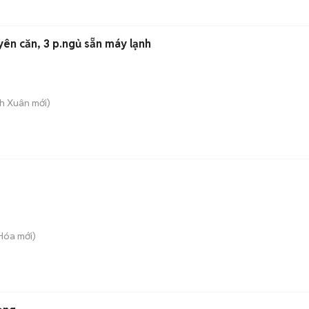
ên căn, 3 p.ngủ sẵn máy lạnh
nh Xuân
mới)
 Hóa
mới)