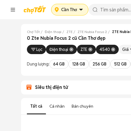
Cần Thơ
Chợ Tốt
Điện thoại
ZTE
ZTE Nubia Focus 2
ZTE Nubia 
0 Zte Nubia Focus 2 cũ Cần Thơ đẹp
Lọc
Điện thoại
ZTE
4540
Giá
Dung lượng:
64 GB
128 GB
256 GB
512 GB
Siêu thị điện tử
Tất cả
Cá nhân
Bán chuyên