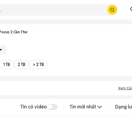
Focus 2 Cần Thơ
1 TB
2 TB
> 2 TB
Xem Cử
Tin có video
Tin mới nhất
Dạng lư