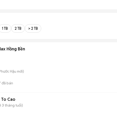
1 TB
2 TB
> 2 TB
Max Hồng Bền
 Phước Hậu
mới)
7
đã bán
 To Cao
 3 tháng tuổi)