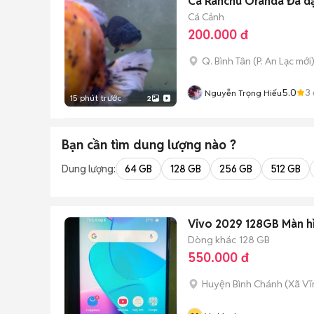
Cá Ranchu Oranda Đa d
Cá Cảnh
200.000 đ
Q. Bình Tân
(
P. An Lạc
mới
5.0
3
Nguyễn Trọng Hiếu
15 phút trước
2
Bạn cần tìm
dung lượng
nào ?
Dung lượng:
64 GB
128 GB
256 GB
512 GB
Vivo 2029 128GB Màn hì
Dòng khác
128 GB
550.000 đ
Huyện Bình Chánh
(
Xã Vĩ