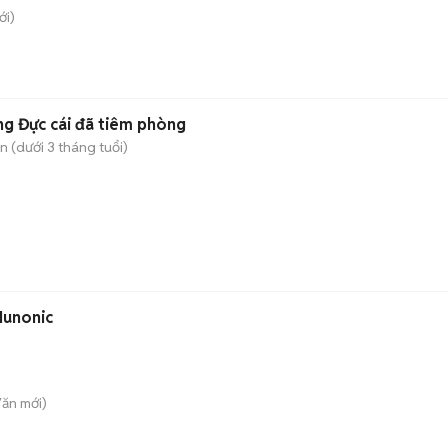
i)
g Đực cái đã tiêm phòng
 (dưới 3 tháng tuổi)
Hunonic
Văn
mới)