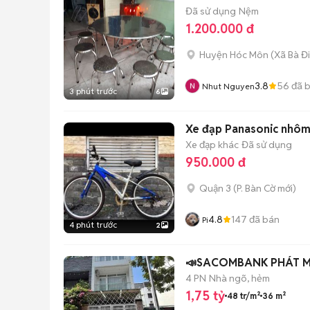
Đã sử dụng
Nệm
1.200.000 đ
Huyện Hóc Môn
(
Xã Bà Đ
3.8
56
đã 
Nhut Nguyen
3 phút trước
6
Xe đạp Panasonic 
Xe đạp khác
Đã sử dụng
950.000 đ
Quận 3
(
P. Bàn Cờ
mới)
4.8
147
đã bán
Pi
4 phút trước
2
📣SACOM
4 PN
Nhà ngõ, hẻm
1,75 tỷ
48 tr/m²
36 m²