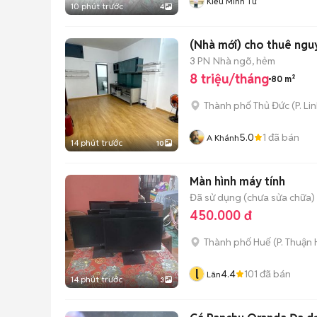
Kiều Minh Tứ
10 phút trước
4
(Nhà mới) cho thuê nguy
3 PN
Nhà ngõ, hẻm
8 triệu/tháng
80 m²
Thành phố Thủ Đức
(
P. Li
5.0
1
đã bán
A Khánh
14 phút trước
10
Màn hình máy tính
Đã sử dụng (chưa sửa chữa)
450.000 đ
Thành phố Huế
(
P. Thuận
l
4.4
101
đã bán
Lân
14 phút trước
3