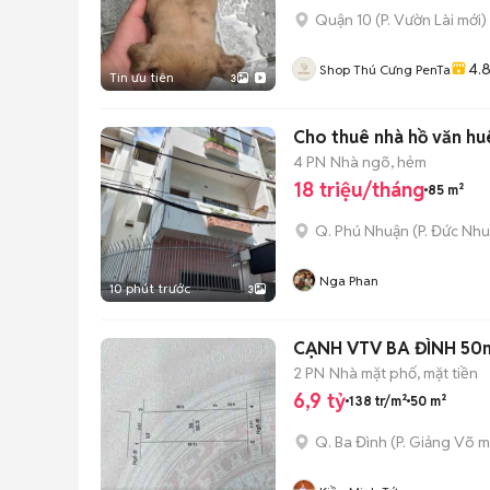
Quận 10
(
P. Vườn Lài
mới)
4.
Shop Thú Cưng PenTa
Tin ưu tiên
3
Cho thuê nhà hồ văn huê
4 PN
Nhà ngõ, hẻm
18 triệu/tháng
85 m²
Q. Phú Nhuận
(
P. Đức Nh
Nga Phan
10 phút trước
3
CẠNH VTV BA ĐÌNH 50
2 PN
Nhà mặt phố, mặt tiền
6,9 tỷ
138 tr/m²
50 m²
Q. Ba Đình
(
P. Giảng Võ
m