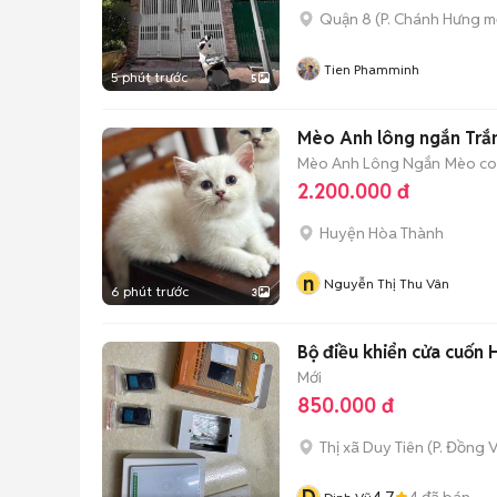
Quận 8
(
P. Chánh Hưng
mớ
Tien Phamminh
5 phút trước
5
Mèo Anh lông ngắn Trắn
Mèo Anh Lông Ngắn
Mèo con
2.200.000 đ
Huyện Hòa Thành
n
Nguyễn Thị Thu Vân
6 phút trước
3
Bộ điều khiển cửa cuốn 
Mới
850.000 đ
Thị xã Duy Tiên
(
P. Đồng 
4.7
4
đã bán