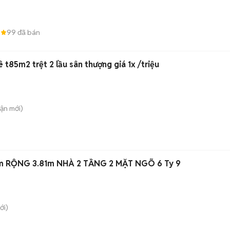
8
99
đã bán
 t85m2 trệt 2 lầu sân thượng giá 1x /triệu
uận
mới)
m RỘNG 3.81m NHÀ 2 TẦNG 2 MẶT NGÕ 6 Ty 9
ới)