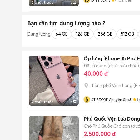
D
Dinh Vũ
6 phút trước
3
Bạn cần tìm
dung lượng
nào ?
Dung lượng:
64 GB
128 GB
256 GB
512 GB
Ốp lưng iPhone 15 Pro 
Đã sử dụng (chưa sửa chữa)
40.000 đ
Thành phố Vĩnh Long
(
P.
S
5.0
1
ST STORE Chuyên Sỉ
9 phút trước
1
Phú Quốc Vện Lửa Dòng
Chó Phú Quốc
Chó con (dưới
2.500.000 đ