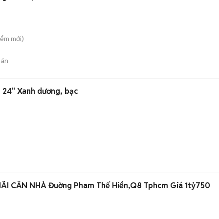
iểm
mới)
bán
nhôm 24" Xanh dương, bạc
BANK PHÁT MÃI CĂN NHÀ Đuờng Pham Thế Hiển,Q8 Tphcm Giá 1tỷ750