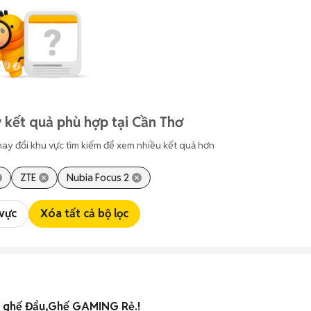
 kết quả phù hợp tại Cần Thơ
hay đổi khu vực tìm kiếm để xem nhiều kết quả hơn
ZTE
Nubia Focus 2
 vực
Xóa tất cả bộ lọc
2 ghế Đẩu,Ghế GAMING Rẻ.!