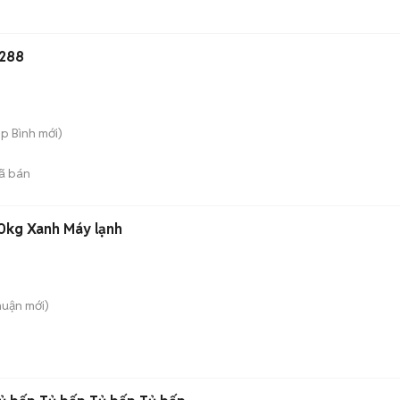
3288
ệp Bình
mới)
ã bán
kg Xanh Máy lạnh
huận
mới)