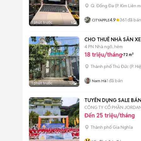
Q. Đống Đa
(
P. Kim Liên
mớ
4.9
361
đã bá
CITYAPPLE
1 phút trước
5
CHO THUÊ NHÀ SÂN X
4 PN
Nhà ngõ, hẻm
18 triệu/tháng
72 m²
Thành phố Thủ Đức
(
P. Hi
1
đã bán
Nam Hà
1 phút trước
12
TUYỂN DỤNG SALE BÁ
CÔNG TY CỔ PHẦN JORDA
Đến 25 triệu/tháng
Thành phố Gia Nghĩa