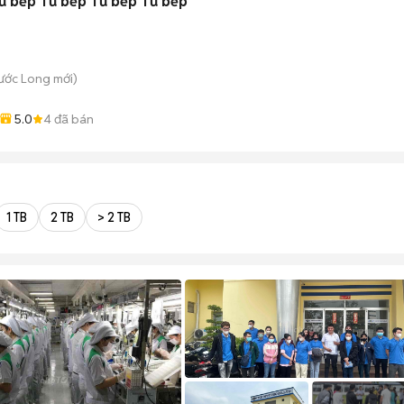
ủ bếp Tủ bếp Tủ bếp Tủ bếp
hước Long
mới)
5.0
4
đã bán
1 TB
2 TB
> 2 TB