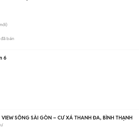
mới)
đã bán
n 6
 VIEW SÔNG SÀI GÒN – CƯ XÁ THANH ĐA, BÌNH THẠNH
cư