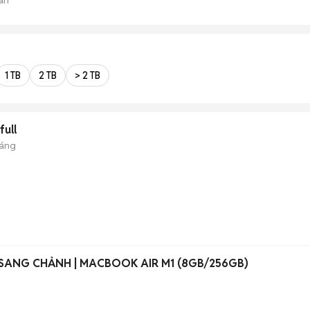
1 TB
2 TB
> 2 TB
full
háng
SANG CHẢNH | MACBOOK AIR M1 (8GB/256GB)