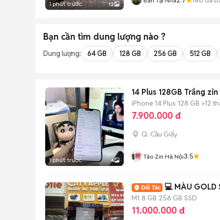
Bán Tại Nhà
1 phút trước
12
Bạn cần tìm
dung lượng
nào ?
Dung lượng:
64 GB
128 GB
256 GB
512 GB
14 Plus 128GB Trắng zin 
iPhone 14 Plus
128 GB
>12 t
7.900.000 đ
Q. Cầu Giấy
3.5
Táo Zin Hà Nội
1 phút trước
4
💻 MÀU GOLD 
M1
8 GB
256 GB
SSD
11.000.000 đ