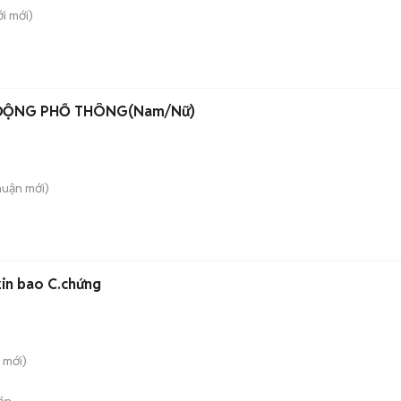
ới
mới)
ĐỘNG PHỔ THÔNG(Nam/Nữ)
huận
mới)
in bao C.chứng
mới)
án