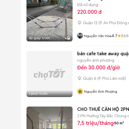
Đã sử dụng
220.000 đ
Quận 12
(
P. An Phú Đông
4.7
868
Nguyễn Văn Hòa
42 giây trước
6
bán cafe take away quậ
nguyễn ánh phượng
Đến 30.000 đ/giờ
Quận 6
(
P. Phú Lâm
mới)
n
Nguyễn Ánh Phượng
1 phút trước
CHO THUÊ CĂN HỘ 2PN
2 PN
Hướng Tây Bắc
Chung 
7,5 triệu/tháng
50 m²