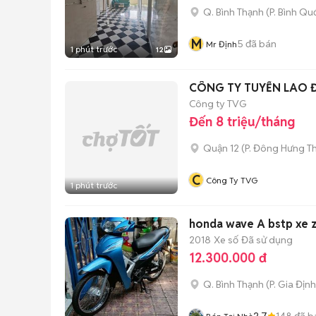
Q. Bình Thạnh
(
P. Bình Qu
M
5
đã bán
Mr Định
1 phút trước
12
CÔNG TY TUYỂN LAO 
Công ty TVG
Đến 8 triệu/tháng
Quận 12
(
P. Đông Hưng T
C
Công Ty TVG
1 phút trước
honda wave A bstp xe z
2018
Xe số
Đã sử dụng
12.300.000 đ
Q. Bình Thạnh
(
P. Gia Định
2.7
148
đã b