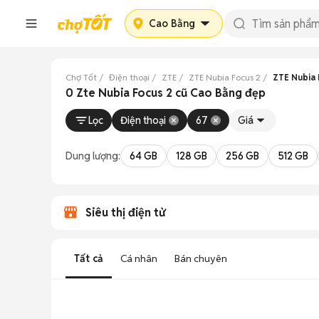
Cao Bằng
Chợ Tốt
Điện thoại
ZTE
ZTE Nubia Focus 2
ZTE Nubia 
0 Zte Nubia Focus 2 cũ Cao Bằng đẹp
Lọc
Điện thoại
67
Giá
Dung lượng:
64 GB
128 GB
256 GB
512 GB
Siêu thị điện tử
Tất cả
Cá nhân
Bán chuyên