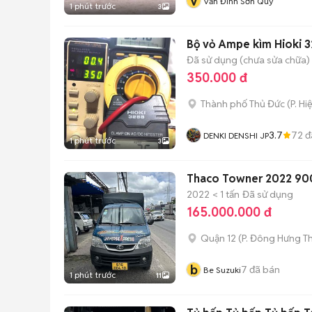
V
Văn Đình Sơn Qúy
1 phút trước
3
Bộ vỏ Ampe kìm Hioki 
Đã sử dụng (chưa sửa chữa)
350.000 đ
Thành phố Thủ Đức
(
P. Hi
3.7
72
đ
DENKI DENSHI JP
1 phút trước
3
Thaco Towner 2022 900
2022
< 1 tấn
Đã sử dụng
165.000.000 đ
Quận 12
(
P. Đông Hưng T
b
7
đã bán
Be Suzuki
1 phút trước
11