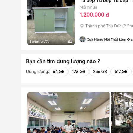
Tủ bếp Tủ bếp Tủ bếp T
Mới
Nhựa
1.200.000 đ
Thành phố Thủ Đức
(
P. P
Cửa Hàng Nội Thất Lâm Gia
1 phút trước
1
Bạn cần tìm
dung lượng
nào ?
Dung lượng:
64 GB
128 GB
256 GB
512 GB