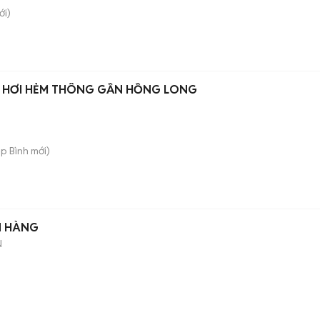
i)
n
E HƠI HẺM THÔNG GẦN HỒNG LONG
ệp Bình
mới)
N HÀNG
N