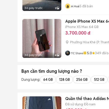
a
5
đã bán
A Hoà
34 giây trước
2
Apple iPhone XS Max 
iPhone XS Max
64 GB
3.700.000 đ
Phường Hòa Khê
(
P. Than
5.0
349
đã b
TC Store
34 giây trước
6
Bạn cần tìm
dung lượng
nào ?
Dung lượng:
64 GB
128 GB
256 GB
512 GB
Quần thể thao Adidas 
Đã sử dụng
Đồ nam