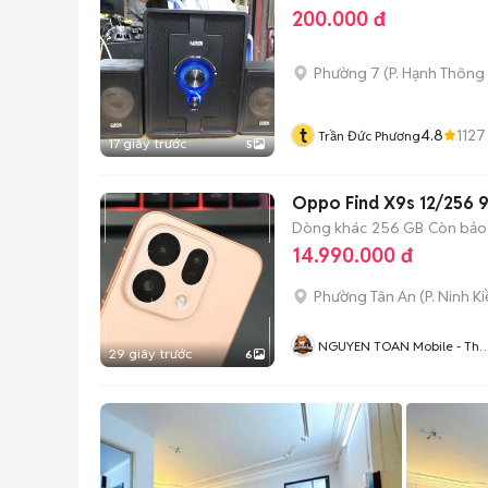
200.000 đ
Phường 7
(
P. Hạnh Thông
t
4.8
1127
Trần Đức Phương
17 giây trước
5
Oppo Find X9s 12/256 
Dòng khác
256 GB
Còn bảo
14.990.000 đ
Phường Tân An
(
P. Ninh K
NGUYEN TOAN Mobile - Thu
29 giây trước
6
Máy Cũ - Bán Trả Góp