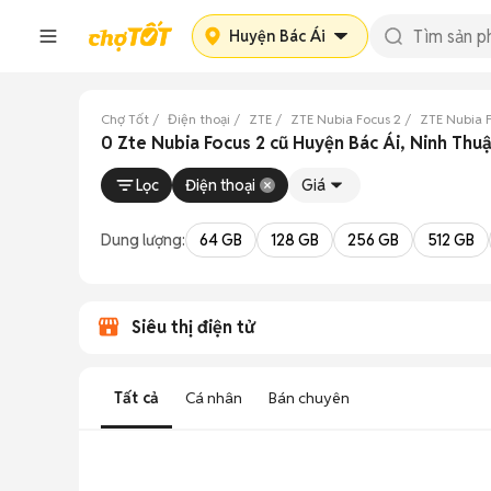
Huyện Bác Ái
Chợ Tốt
Điện thoại
ZTE
ZTE Nubia Focus 2
ZTE Nubia 
0 Zte Nubia Focus 2 cũ Huyện Bác Ái, Ninh Thu
Lọc
Điện thoại
Giá
Dung lượng:
64 GB
128 GB
256 GB
512 GB
Siêu thị điện tử
Tất cả
Cá nhân
Bán chuyên