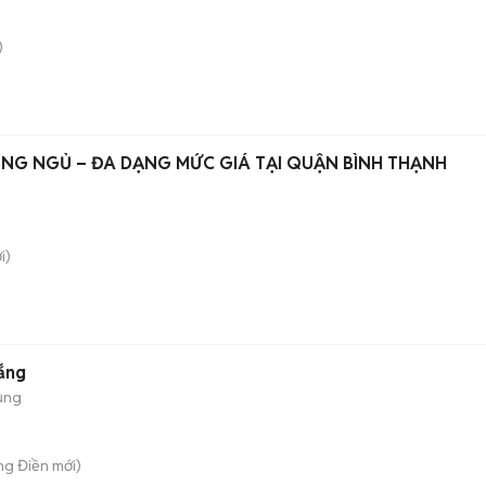
)
NG NGỦ – ĐA DẠNG MỨC GIÁ TẠI QUẬN BÌNH THẠNH
i)
ắng
ụng
ng Điền
mới)