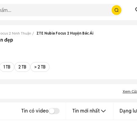
Focus 2 Ninh Thuận
ZTE Nubia Focus 2 Huyện Bác Ái
ận đẹp
1 TB
2 TB
> 2 TB
Xem Cử
Tin có video
Tin mới nhất
Dạng lư