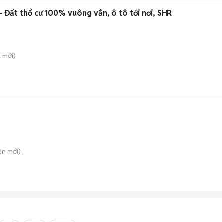
 Đất thổ cư 100% vuông vắn, ô tô tới nơi, SHR
c
mới)
iên
mới)