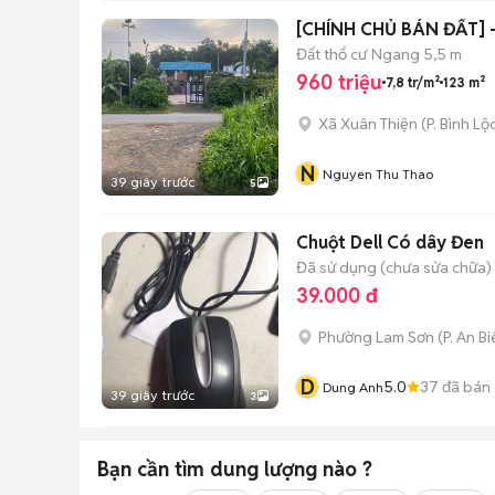
​[CHÍNH CHỦ BÁN ĐẤT] –
Đất thổ cư
Ngang 5,5 m
960 triệu
7,8 tr/m²
123 m²
Xã Xuân Thiện
(
P. Bình Lộ
N
Nguyen Thu Thao
39 giây trước
5
Chuột Dell Có dây Đen
Đã sử dụng (chưa sửa chữa)
39.000 đ
Phường Lam Sơn
(
P. An B
D
5.0
37
đã bán
Dung Anh
39 giây trước
3
Bạn cần tìm
dung lượng
nào ?