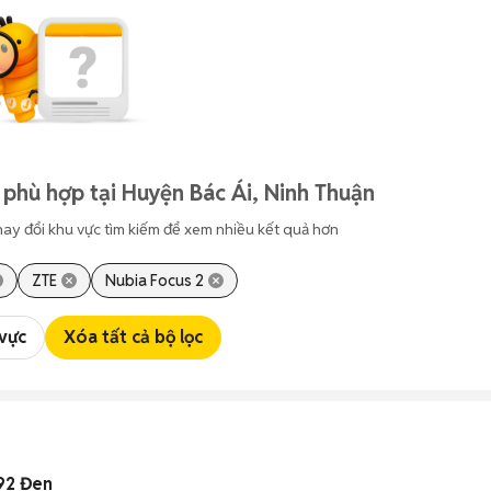
 phù hợp tại Huyện Bác Ái, Ninh Thuận
hay đổi khu vực tìm kiếm để xem nhiều kết quả hơn
ZTE
Nubia Focus 2
 vực
Xóa tất cả bộ lọc
092 Đen