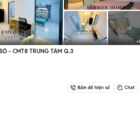
+
2
6
CĂN HỘ 2PN 65M² FULL NỘI THẤT - CỬA SỔ - CMT8 TRUNG TÂM Q.3
Bấm để hiện số
Chat