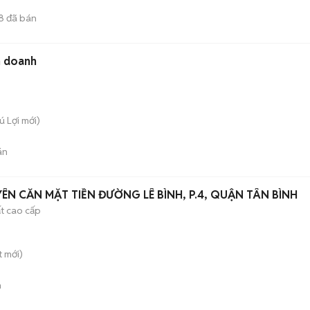
8
đã bán
h doanh
ú Lợi
mới)
án
N CĂN MẶT TIỀN ĐƯỜNG LÊ BÌNH, P.4, QUẬN TÂN BÌNH
ất cao cấp
t
mới)
n