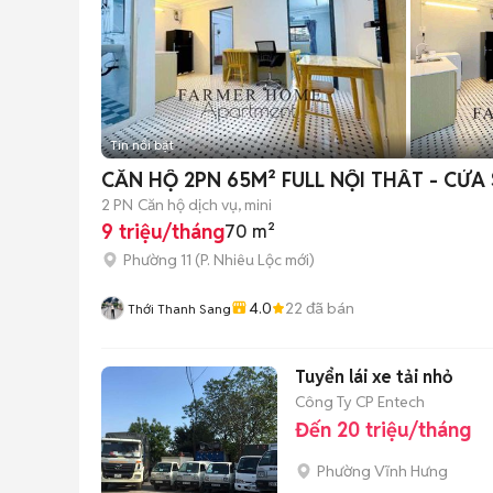
Tin nổi bật
2 PN
Căn hộ dịch vụ, mini
9 triệu/tháng
70 m²
Phường 11
(
P. Nhiêu Lộc
mới)
4.0
22
đã bán
Thới Thanh Sang
Tuyển lái xe tải nhỏ
Công Ty CP Entech
Đến 20 triệu/tháng
Phường Vĩnh Hưng