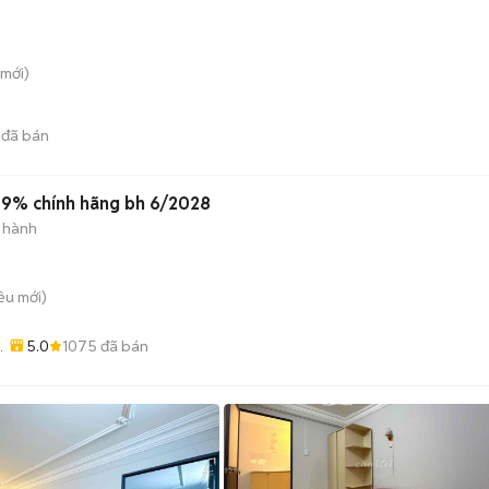
mới)
đã bán
99% chính hãng bh 6/2028
 hành
iều
mới)
5.0
1075
đã bán