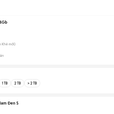
64Gb
h Khê
mới)
án
1 TB
2 TB
> 2 TB
Nam Đen S