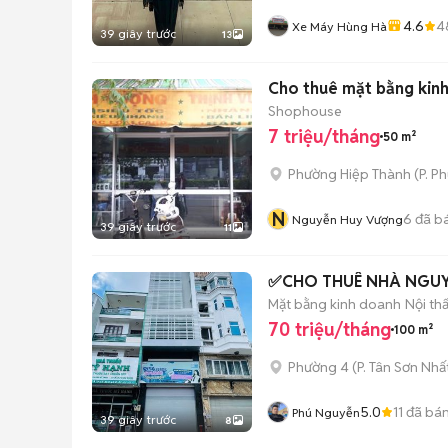
4.6
4
Xe Máy Hùng Hà
39 giây trước
13
Cho thuê mặt bằng kin
Shophouse
7 triệu/tháng
50 m²
Phường Hiệp Thành
(
P. Ph
N
6
đã b
Nguyễn Huy Vượng
39 giây trước
11
✅CHO THUÊ NHÀ NGUYÊ
Mặt bằng kinh doanh
Nội th
70 triệu/tháng
100 m²
Phường 4
(
P. Tân Sơn Nhấ
5.0
11
đã bá
Phú Nguyễn
39 giây trước
8