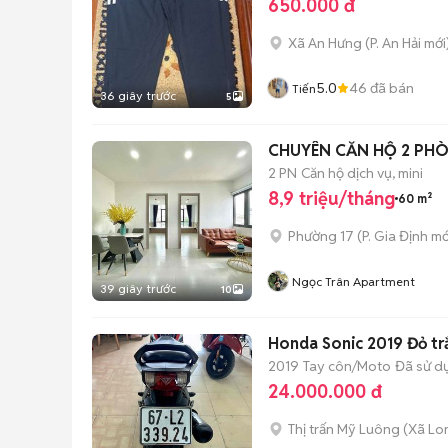
650.000 đ
Xã An Hưng
(
P. An Hải
mới
5.0
46
đã bán
Tiến
36 giây trước
5
CHUYÊN CĂN HỘ 2 PHÒ
2 PN
Căn hộ dịch vụ, mini
8,9 triệu/tháng
60 m²
Phường 17
(
P. Gia Định
mớ
Ngọc Trân Apartment
39 giây trước
10
Honda Sonic 2019 Đỏ tr
2019
Tay côn/Moto
Đã sử d
24.000.000 đ
Thị trấn Mỹ Luông
(
Xã Lo