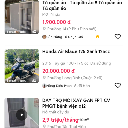
Tủ quần áo ! Tủ quần áo !! Tủ quần áo
Tủ quần áo
Mới
Nhựa
1.900.000 đ
Phường 14
(
P. Phú Định
mới)
1 phút trước
1
Cửa Hàng Tủ Nhựa Giá
Xưởng
Honda Air Blade 125 Xanh 125cc
2016
Tay ga
100 - 175 cc
Đã sử dụng
20.000.000 đ
Phường Long Bình (Quận 9 cũ)
1 phút trước
3
6
đã bán
Hồng Diệu Phan
DẢY TRỌ MỚI XÂY GẦN FPT CV
PMQT bệnh viện q12
Nội thất đầy đủ
2,9 triệu/tháng
20 m²
Phường Tân Thới Hiệp