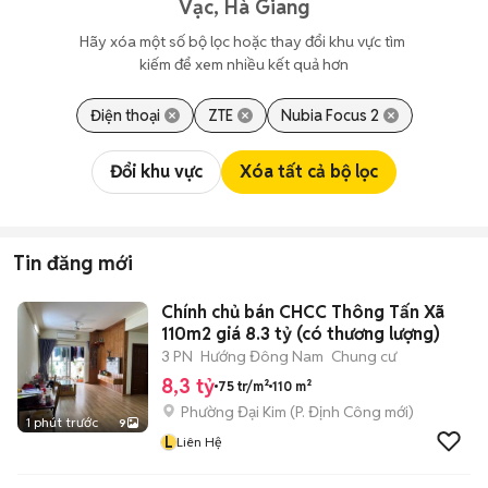
Vạc, Hà Giang
Hãy xóa một số bộ lọc hoặc thay đổi khu vực tìm 
kiếm để xem nhiều kết quả hơn
Điện thoại
ZTE
Nubia Focus 2
Đổi khu vực
Xóa tất cả bộ lọc
Tin đăng mới
Chính chủ bán CHCC Thông Tấn Xã
110m2 giá 8.3 tỷ (có thương lượng)
3 PN
Hướng Đông Nam
Chung cư
8,3 tỷ
75 tr/m²
110 m²
Phường Đại Kim
(
P. Định Công
mới)
1 phút trước
9
L
Liên Hệ