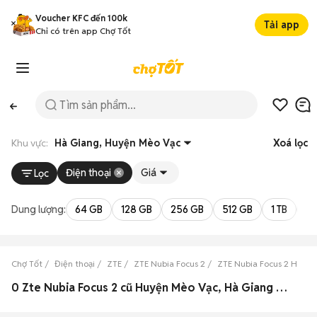
Voucher KFC đến 100k
Tải app
Chỉ có trên app Chợ Tốt
Khu vực:
Hà Giang, Huyện Mèo Vạc
Xoá lọc
Điện thoại
Giá
Lọc
Dung lượng:
64 GB
128 GB
256 GB
512 GB
1 TB
2 
Chợ Tốt
Điện thoại
ZTE
ZTE Nubia Focus 2
ZTE Nubia Focus 2 Hà Gi
0 Zte Nubia Focus 2 cũ Huyện Mèo Vạc, Hà Giang đẹp