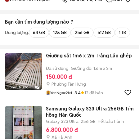
Bạn cần tìm
dung lượng
nào ?
Dung lượng:
64 GB
128 GB
256 GB
512 GB
1 TB
2 
Giường sắt 1m6 x 2m Trắng Lắp ghép
Đã sử dụng
Giường đôi 1.6m x 2m
150.000 đ
Phường Tân Hưng
1 phút trước
1
3.4
12
đã bán
YenNgoc2k4
Samsung Galaxy S23 Ultra 256GB Tím
hồng Hàn Quốc
Galaxy S23 Ultra
256 GB
Hết bảo hành
6.800.000 đ
Xã Hải Anh