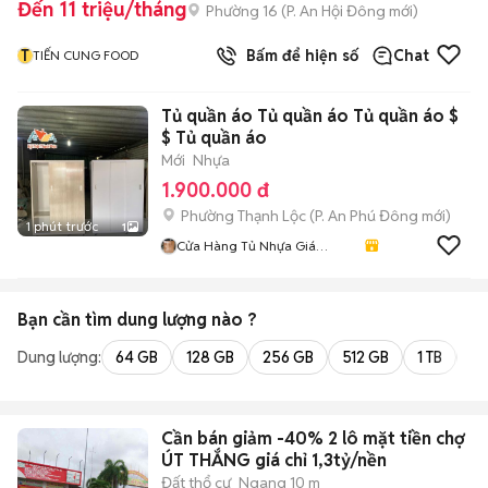
Đến 11 triệu/tháng
Phường 16
(
P. An Hội Đông
mới)
T
Bấm để hiện số
Chat
TIẾN CUNG FOOD
Tủ quần áo Tủ quần áo Tủ quần áo $
$ Tủ quần áo
Mới
Nhựa
1.900.000 đ
Phường Thạnh Lộc
(
P. An Phú Đông
mới)
1 phút trước
1
Cửa Hàng Tủ Nhựa Giá
Xưởng
Bạn cần tìm
dung lượng
nào ?
Dung lượng:
64 GB
128 GB
256 GB
512 GB
1 TB
2 
Cần bán giảm -40% 2 lô mặt tiền chợ
ÚT THẮNG giá chỉ 1,3tỷ/nền
Đất thổ cư
Ngang 10 m