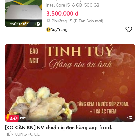
Intel Core i5
8 GB
500 GB
3.500.000 đ
Phường 15
(
P. Tân Sơn
mới)
1 phút trước
3
D
DuyTrung
Tin nổi bật
1
[KO CẦN KN] NV chuẩn bị đơn hàng app food.
TIẾN CUNG FOOD