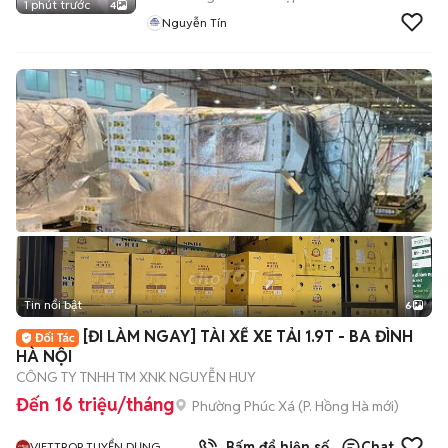
1 phút trước
4
Nguyễn Tín
Tin nổi bật
6
+
2
[ĐI LÀM NGAY] TÀI XẾ XE TẢI 1.9T - BA ĐÌNH
HÀ NỘI
CÔNG TY TNHH TM XNK NGUYỄN HUY
Đến 16 triệu/tháng
Phường Phúc Xá
(
P. Hồng Hà
mới)
Bấm để hiện số
Chat
VIETTROP TUYỂN DỤNG