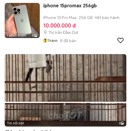
iphone 15promax 256gb
iPhone 13 Pro Max
256 GB
Hết bảo hành
10.000.000 đ
Thị trấn Đầm Dơi
1 phút trước
5
T
8
đã bán
Thành
Tin nổi bật
3