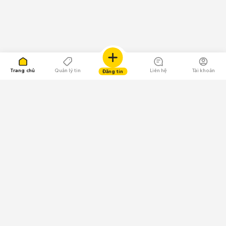
Trang chủ
Quản lý tin
Liên hệ
Tài khoản
Đăng tin
109.000 Bình chọn
Tải ứng dụng Chợ Tốt
Về Chợ Tốt
Quy chế sàn
Chính sách bảo mật
Giải quyết tranh chấp
CÔNG TY TNHH CHỢ TỐT - Người đại diện theo pháp luật: