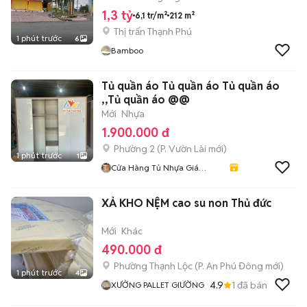
1,3 tỷ
6,1 tr/m²
212 m²
Thị trấn Thạnh Phú
1 phút trước
6
Bamboo
Tủ quần áo Tủ quần áo Tủ quần áo
,,Tủ quần áo @@
Mới
Nhựa
1.900.000 đ
Phường 2
(
P. Vườn Lài
mới)
1 phút trước
1
Cửa Hàng Tủ Nhựa Giá
Xưởng
XẢ KHO NỆM cao su non Thủ đức
Mới
Khác
490.000 đ
Phường Thạnh Lộc
(
P. An Phú Đông
mới)
1 phút trước
4
4.9
1
đã bán
XƯỞNG PALLET GIƯỜNG