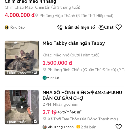
Chim chào mào 4 tháng
Chim Chào Mào
Chim lớn (từ 3 tháng tuổi)
4.000.000 đ
Phường Hiệp Thành
(
P. Tân Thới Hiệp
mới)
H
Bấm để hiện số
Chat
Hồng Bảo
Mèo Tabby chân ngắn Tabby
Khác
Mèo nhỏ (dưới 1 năm tuổi)
2.500.000 đ
Phường Bình Chiểu (Quận Thủ Đức cũ)
(
P. Ta
1 phút trước
4
Minh Lê
NHÀ SỔ HỒNG RIÊNG🌹4M×15M.KHU
DÂN CƯ GẦN CHỢ
2 PN
Nhà ngõ, hẻm
2,7 tỷ
45 tr/m²
60 m²
Xã Thới Tam Thôn
(
Xã Đông Thạnh
mới)
1 phút trước
3
2
đã bán
Bđs Trang Thanh