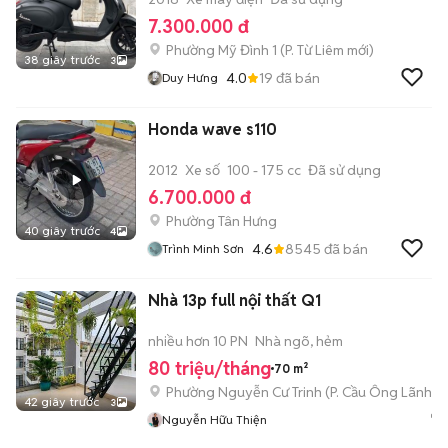
7.300.000 đ
Phường Mỹ Đình 1
(
P. Từ Liêm
mới)
38 giây trước
3
4.0
19
đã bán
Duy Hưng
Honda wave s110
2012
Xe số
100 - 175 cc
Đã sử dụng
6.700.000 đ
Phường Tân Hưng
40 giây trước
4
4.6
8545
đã bán
Trình Minh Sơn
Nhà 13p full nội thất Q1
nhiều hơn 10 PN
Nhà ngõ, hẻm
80 triệu/tháng
70 m²
Phường Nguyễn Cư Trinh
(
P. Cầu Ông Lãnh
mớ
42 giây trước
3
Nguyễn Hữu Thiện