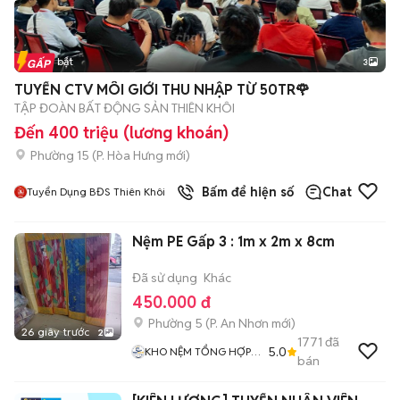
Tin nổi bật
3
TUYỂN CTV MÔI GIỚI THU NHẬP TỪ 50TR🌹
TẬP ĐOÀN BẤT ĐỘNG SẢN THIÊN KHÔI
Đến 400 triệu (lương khoán)
Phường 15
(
P. Hòa Hưng
mới)
Bấm để hiện số
Chat
Tuyển Dụng BĐS Thiên Khôi
Nệm PE Gấp 3 : 1m x 2m x 8cm
Đã sử dụng
Khác
450.000 đ
Phường 5
(
P. An Nhơn
mới)
26 giây trước
2
1771
đã
5.0
KHO NỆM TỔNG HỢP
bán
HCM