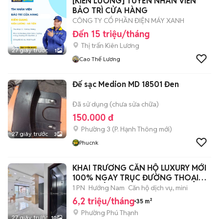
[KIÊN LƯƠNG] TUYỂN NHÂN VIÊN
BẢO TRÌ CỬA HÀNG
CÔNG TY CỔ PHẦN ĐIỆN MÁY XANH
Đến 15 triệu/tháng
Thị trấn Kiên Lương
27 giây trước
1
Cao Thế Lương
Đế sạc Medion MD 18501 Đen
Đã sử dụng (chưa sửa chữa)
150.000 đ
Phường 3
(
P. Hạnh Thông
mới)
27 giây trước
3
Phucnk
KHAI TRƯƠNG CĂN HỘ LUXURY MỚI
100% NGAY TRỤC ĐƯỜNG THOẠI
NGỌC HẦU
1 PN
Hướng Nam
Căn hộ dịch vụ, mini
6,2 triệu/tháng
35 m²
Phường Phú Thạnh
27 giây trước
10