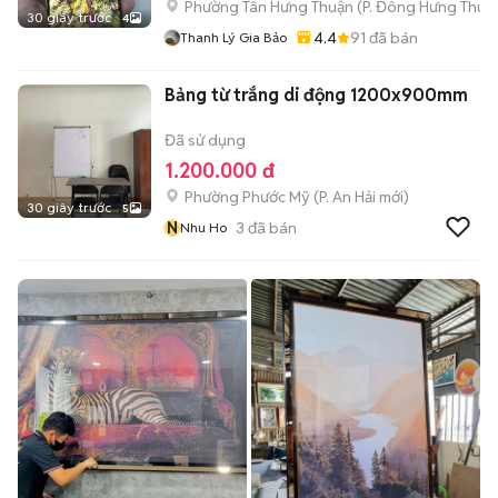
Phường Tân Hưng Thuận
(
P. Đông Hưng Thuậ
30 giây trước
4
4.4
91
đã bán
Thanh Lý Gia Bảo
Bảng từ trắng di động 1200x900mm
Đã sử dụng
1.200.000 đ
Phường Phước Mỹ
(
P. An Hải
mới)
30 giây trước
5
N
3
đã bán
Nhu Ho