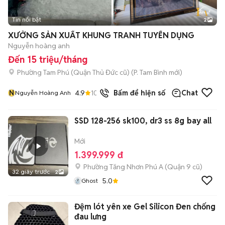
Tin nổi bật
2
XƯỞNG SẢN XUẤT KHUNG TRANH TUYỂN DỤNG
Nguyễn hoàng anh
Đến 15 triệu/tháng
Phường Tam Phú (Quận Thủ Đức cũ)
(
P. Tam Bình
mới)
N
4.9
10
đã bán
Bấm để hiện số
Chat
Nguyễn Hoàng Anh
SSD 128-256 sk100, dr3 ss 8g bay all
Mới
1.399.999 đ
Phường Tăng Nhơn Phú A (Quận 9 cũ)
32 giây trước
2
5.0
Ghost
Đệm lót yên xe Gel Silicon Đen chống
đau lưng