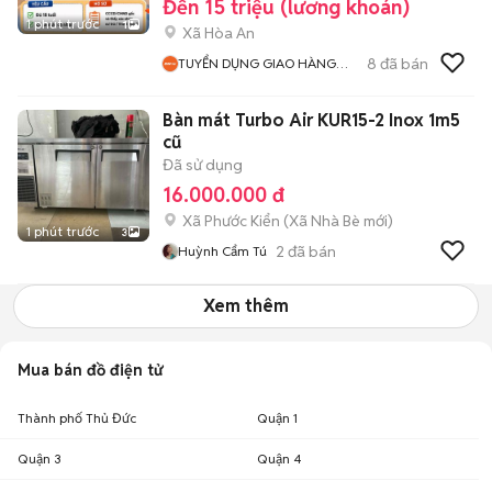
Đến 15 triệu (lương khoán)
1 phút trước
1
Xã Hòa An
8
đã bán
TUYỂN DỤNG GIAO HÀNG
NHANH
Bàn mát Turbo Air KUR15-2 Inox 1m5
cũ
Đã sử dụng
16.000.000 đ
Xã Phước Kiển
(
Xã Nhà Bè
mới)
1 phút trước
3
2
đã bán
Huỳnh Cẩm Tú
Xem thêm
Mua bán đồ điện tử
Thành phố Thủ Đức
Quận 1
Quận 3
Quận 4