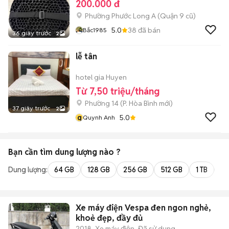
200.000 đ
Phường Phước Long A (Quận 9 cũ)
5.0
38
đã bán
Bắc1985
36 giây trước
2
lễ tân
hotel gia Huyen
Từ 7,50 triệu/tháng
Phường 14
(
P. Hòa Bình
mới)
37 giây trước
2
q
5.0
Quynh Anh
Bạn cần tìm
dung lượng
nào ?
Dung lượng:
64 GB
128 GB
256 GB
512 GB
1 TB
2 
Xe máy điện Vespa đen ngon nghẻ,
khoẻ đẹp, đầy đủ
2018
Xe máy điện
Đã sử dụng