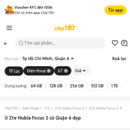
Voucher KFC đến 100k
Tải app
Chỉ có trên app Chợ Tốt
Khu vực:
Tp Hồ Chí Minh, Quận 6
Xoá lọc
Điện thoại
67
Giá
Lọc
Dung lượng:
64 GB
128 GB
256 GB
512 GB
1 TB
2 
Chợ Tốt
Điện thoại
ZTE
ZTE Nubia Focus 2
ZTE Nubia Focus 2 Tp Hồ 
0 Zte Nubia Focus 2 cũ Quận 6 đẹp