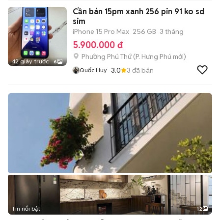
Cần bán 15pm xanh 256 pin 91 ko sd
sim
iPhone 15 Pro Max
256 GB
3 tháng
5.900.000 đ
Phường Phú Thứ
(
P. Hưng Phú
mới)
42 giây trước
6
3.0
3
đã bán
Quốc Huy
Tin nổi bật
12
+
2