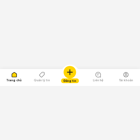
Trang chủ
Quản lý tin
Liên hệ
Tài khoản
Đăng tin
109.000 Bình chọn
Tải ứng dụng Chợ Tốt