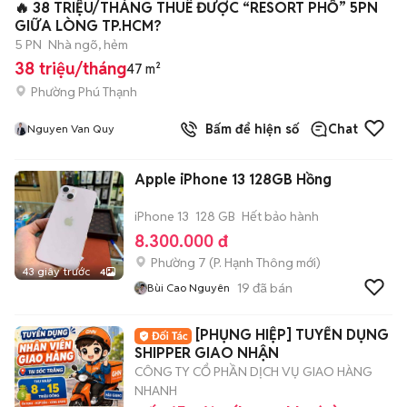
🔥 38 TRIỆU/THÁNG THUÊ ĐƯỢC “RESORT PHỐ” 5PN
GIỮA LÒNG TP.HCM?
5 PN
Nhà ngõ, hẻm
38 triệu/tháng
47 m²
Phường Phú Thạnh
Bấm để hiện số
Chat
Nguyen Van Quy
Apple iPhone 13 128GB Hồng
iPhone 13
128 GB
Hết bảo hành
8.300.000 đ
Phường 7
(
P. Hạnh Thông
mới)
43 giây trước
4
19
đã bán
Bùi Cao Nguyên
[PHỤNG HIỆP] TUYỂN DỤNG
SHIPPER GIAO NHẬN
CÔNG TY CỔ PHẦN DỊCH VỤ GIAO HÀNG
NHANH