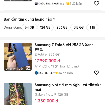
1
đã bán
Quốc Thái NestStay
Bạn cần tìm
dung lượng
nào ?
Dung lượng:
64 GB
128 GB
256 GB
512 GB
1 TB
2 
Samsung Z Fold6 VN 256GB Xanh
99%
Z Fold 6
256 GB
17.990.000 đ
Phường 13
(
P. Hòa Hưng
mới)
29 giây trước
6
4.9
34
đã bán
Hậu Lưu
Samsung Note 9 ram 6gb lướt tiktok th
mái
Galaxy Note 9
128 GB
1.350.000 đ