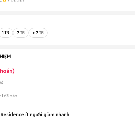
-
1 TB
2 TB
> 2 TB
HIỆM
khoán)
i)
1
đã bán
M
Residence ít người giảm nhanh