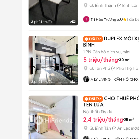
Q. Bình Thạnh
(
P. Bình Lợi
5.0
1
đã b
Trí Hào Trương
3 phút trước
2
DUPLEX MỚI X
BÌNH
1 PN
Căn hộ dịch vụ, mini
5 triệu/tháng
30 m²
Q. Tân Phú
(
P. Phú Thọ Hò
A LÝ LIVING _ CĂN HỘ CHO
3 phút trước
8
THUÊ TP.HCM - PHÒNG TRỌ 
MBKD - KIOT - CHDV -
CHUNG CƯ - NHÀ Ở
CHO THUÊ PHÒ
TÊN LỬA
Nội thất đầy đủ
2,4 triệu/tháng
25 m²
Q. Bình Tân
(
P. An Lạc
mới