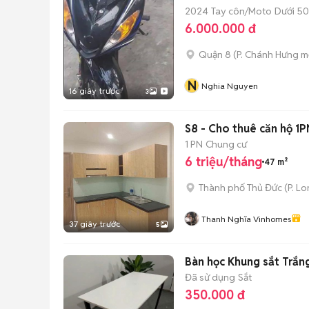
2024
Tay côn/Moto
Dưới 50
6.000.000 đ
Quận 8
(
P. Chánh Hưng
mớ
N
Nghia Nguyen
16 giây trước
3
S8 - Cho thuê căn hộ 1P
1 PN
Chung cư
6 triệu/tháng
47 m²
Thành phố Thủ Đức
(
P. L
Thanh Nghĩa Vinhomes
37 giây trước
5
Bàn học Khung sắt Trắn
Đã sử dụng
Sắt
350.000 đ