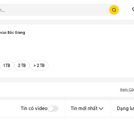
ocus Bắc Giang
1 TB
2 TB
> 2 TB
Xem Cử
Tin có video
Tin mới nhất
Dạng lư