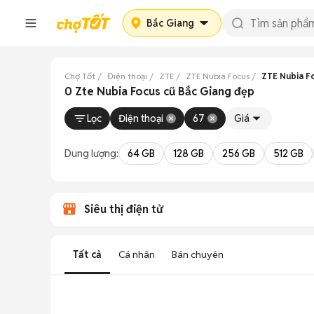
Bắc Giang
Chợ Tốt
Điện thoại
ZTE
ZTE Nubia Focus
ZTE Nubia F
0 Zte Nubia Focus cũ Bắc Giang đẹp
Lọc
Điện thoại
67
Giá
Dung lượng:
64 GB
128 GB
256 GB
512 GB
Siêu thị điện tử
Tất cả
Cá nhân
Bán chuyên