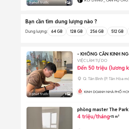
A LÝ LIVING _ CĂN HỘ CHO
3 phút trước
9
THUÊ TP.HCM - PHÒNG TRỌ 
MBKD - KIOT - CHDV -
CHUNG CƯ - NHÀ Ở
Bạn cần tìm
dung lượng
nào ?
Dung lượng:
64 GB
128 GB
256 GB
512 GB
- KHÔNG CẦN KINH NG
VIỆC LÀM TỰ DO
Đến 50 triệu (lương 
Q. Tân Bình
(
P. Tân Hòa
mớ
KINH DOANH NHÀ PHỐ HC
3 phút trước
6
phòng master The Park 
4 triệu/tháng
15 m²