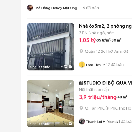
6
đã bán
Thế Hồng Honey Mật Ong
Xuất Khẩu Hoa Kì
Nhà 6x5m2, 2 phòng ngủ 
2 PN
Nhà ngõ, hẻm
1,05 tỷ
35 tr/m²
30 m²
Quận 12
(
P. Thới An
mới)
l
2
đã bán
Lâm Tích Phú
4 phút trước
11
📖STUDIO ĐI BỘ QUA VH
Nội thất cao cấp
3,9 triệu/tháng
40 m²
Q. Tân Phú
(
P. Phú Thọ Hò
1
đã bá
Thành Lợi Hifriendz
4 phút trước
12