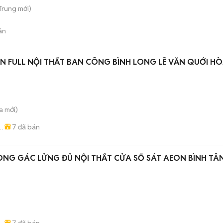
 Trung
mới)
án
ỊN FULL NỘI THẤT BAN CÔNG BÌNH LONG LÊ VĂN QUỚI H
a
mới)
7
đã bán
-
NG GÁC LỬNG ĐỦ NỘI THẤT CỬA SỔ SÁT AEON BÌNH TÂ
)
7
đã bán