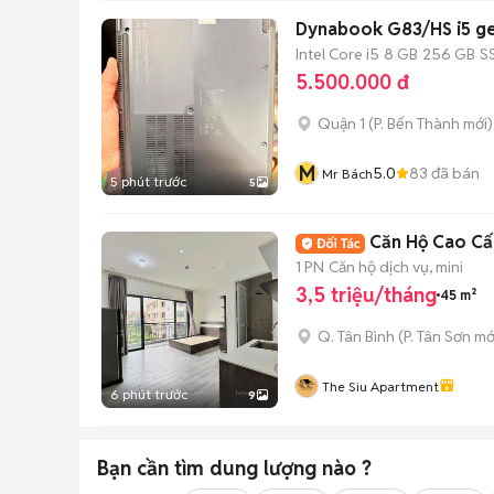
Dynabook G83/HS i5 ge
Intel Core i5
8 GB
256 GB
S
5.500.000 đ
Quận 1
(
P. Bến Thành
mới)
M
5.0
83
đã bán
Mr Bách
5 phút trước
5
Căn Hộ Cao Cấ
1 PN
Căn hộ dịch vụ, mini
3,5 triệu/tháng
45 m²
Q. Tân Bình
(
P. Tân Sơn
mớ
The Siu Apartment
6 phút trước
9
Bạn cần tìm
dung lượng
nào ?