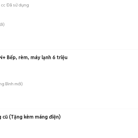
 cc
Đã sử dụng
i)
N+ Bếp, rèm, máy lạnh 6 triệu
ong Bình
mới)
g cũ (Tặng kèm máng điện)