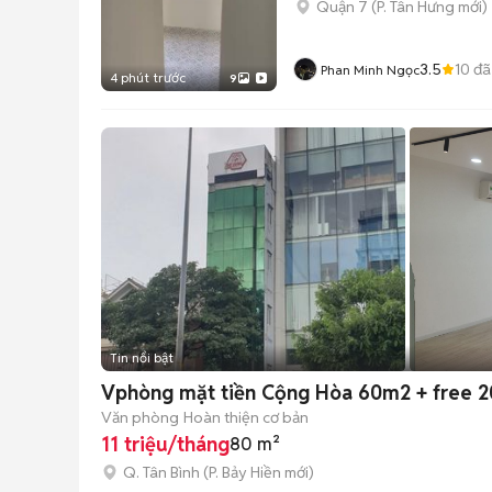
Quận 7
(
P. Tân Hưng
mới)
3.5
10
đã
Phan Minh Ngọc
4 phút trước
9
Tin nổi bật
Vphòng mặt tiền Cộng Hòa 60m2 + free 2
Văn phòng
Hoàn thiện cơ bản
11 triệu/tháng
80 m²
Q. Tân Bình
(
P. Bảy Hiền
mới)