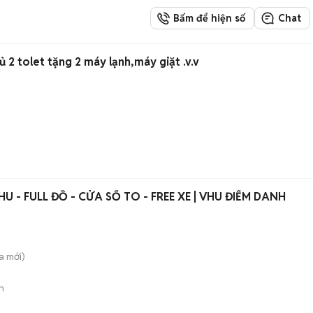
Bấm để hiện số
Chat
2 tolet tặng 2 máy lạnh,máy giặt .v.v
U - FULL ĐỒ - CỬA SỔ TO - FREE XE | VHU ĐIỂM DANH
a
mới)
n