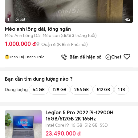
Tin nổi bật
4
Mèo anh lông dài, lông ngắn
Mèo Anh Lông Dài
Mèo con (dưới 3 tháng tuổi)
1.000.000 đ
Quận 6
(
P. Bình Phú
mới)
T
Bấm để hiện số
Chat
Thân Thị Thanh Trúc
Bạn cần tìm
dung lượng
nào ?
Dung lượng:
64 GB
128 GB
256 GB
512 GB
1 TB
2 
Legion 5 Pro 2022 i9-12900H
16GB/512GB 2K 165Hz
Intel Core i9
16 GB
512 GB
SSD
23.490.000 đ