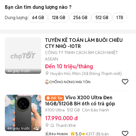
Bạn cần tìm
dung lượng
nào ?
Dung lượng:
64 GB
128 GB
256 GB
512 GB
1 TB
2 
TUYỂN KẾ TOÁN LÀM BUỔI CHIỀU
CTY NHỎ -10TR
CÔNG TY TNHH CÁCH ÂM CÁCH NHIỆT
ASEAN
Đến 10 triệu/tháng
44 giây trước
Huyện Hóc Môn
(
Xã Đông Thạnh
mới)
CHỐNG NÓNG MÁI TÔN
Vivo X200 Ultra Đen
16GB/512GB BH 6th có trả góp
X100 Ultra
512 GB
Còn bảo hành
17.990.000 đ
Q. Thanh Khê
44 giây trước
4
5.0
4317
đã bán
Bèo Mobile