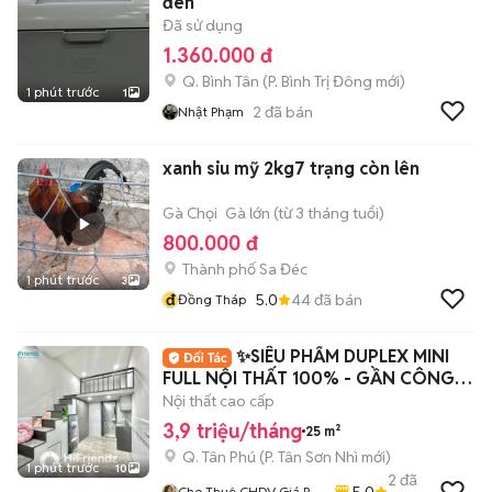
đen
Đã sử dụng
1.360.000 đ
Q. Bình Tân
(
P. Bình Trị Đông
mới)
1 phút trước
1
2
đã bán
Nhật Phạm
xanh siu mỹ 2kg7 trạng còn lên
Gà Chọi
Gà lớn (từ 3 tháng tuổi)
800.000 đ
Thành phố Sa Đéc
1 phút trước
3
đ
5.0
44
đã bán
Đồng Tháp
✨SIÊU PHẨM DUPLEX MINI
FULL NỘI THẤT 100% - GẦN CÔNG
THƯƠNG_AEON TP✨
Nội thất cao cấp
3,9 triệu/tháng
25 m²
Q. Tân Phú
(
P. Tân Sơn Nhì
mới)
1 phút trước
10
2
đã
5.0
Cho Thuê CHDV Giá Rẻ