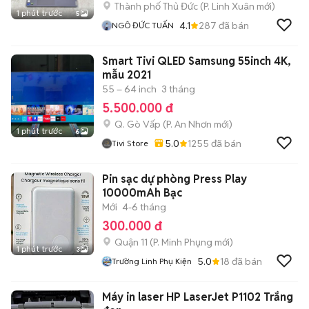
Thành phố Thủ Đức
(
P. Linh Xuân
mới)
1 phút trước
5
4.1
287
đã bán
NGÔ ĐỨC TUẤN
Smart Tivi QLED Samsung 55inch 4K,
mẫu 2021
55 – 64 inch
3 tháng
5.500.000 đ
Q. Gò Vấp
(
P. An Nhơn
mới)
1 phút trước
6
5.0
1255
đã bán
Tivi Store
Pin sạc dự phòng Press Play
10000mAh Bạc
Mới
4-6 tháng
300.000 đ
Quận 11
(
P. Minh Phụng
mới)
1 phút trước
3
5.0
18
đã bán
Trường Linh Phụ Kiện
Máy in laser HP LaserJet P1102 Trắng