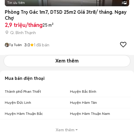
Tin ưu tiên
3
Phòng Trọ Gác 1m7, DTSD 25m2 Giá 3tr8/ tháng. Ngay
Chợ
2,9 triệu/tháng
25 m²
Q. Bình Thạnh
3.0
1
đã bán
Tạ Tuân
Xem thêm
Mua bán điện thoại
Thành phố Phan Thiết
Huyện Bắc Bình
Huyện Đức Linh
Huyện Hàm Tân
Huyện Hàm Thuận Bắc
Huyện Hàm Thuận Nam
Xem thêm