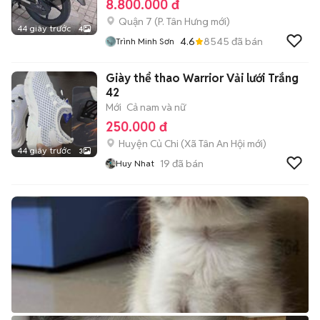
8.800.000 đ
Quận 7
(
P. Tân Hưng
mới)
44 giây trước
4
4.6
8545
đã bán
Trình Minh Sơn
Giày thể thao Warrior Vải lưới Trắng
42
Mới
Cả nam và nữ
250.000 đ
Huyện Củ Chi
(
Xã Tân An Hội
mới)
44 giây trước
3
19
đã bán
Huy Nhat