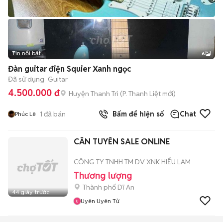
Tin nổi bật
6
+
2
Đàn guitar điện Squier Xanh ngọc
Đã sử dụng
Guitar
4.500.000 đ
Huyện Thanh Trì
(
P. Thanh Liệt
mới)
1
đã bán
Bấm để hiện số
Chat
Phúc Lê
CẦN TUYỂN SALE ONLINE
CÔNG TY TNHH TM DV XNK HIỂU LAM
Thương lượng
Thành phố Dĩ An
44 giây trước
Uyên Uyên Từ