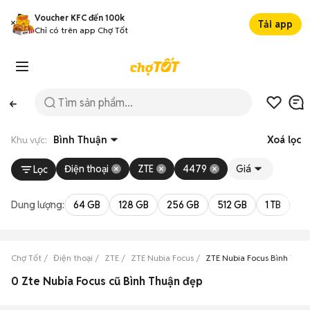
Voucher KFC đến 100k
Tải app
Chỉ có trên app Chợ Tốt
Khu vực:
Bình Thuận
Xoá lọc
Điện thoại
ZTE
4479
Giá
Lọc
Dung lượng:
64 GB
128 GB
256 GB
512 GB
1 TB
2 
Chợ Tốt
Điện thoại
ZTE
ZTE Nubia Focus
ZTE Nubia Focus Bình Thuậ
0 Zte Nubia Focus cũ Bình Thuận đẹp