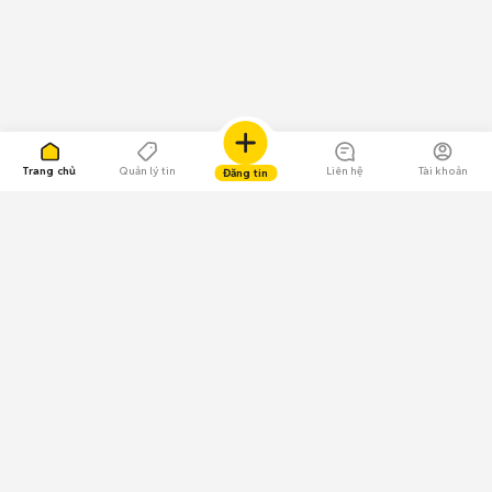
Trang chủ
Quản lý tin
Liên hệ
Tài khoản
Đăng tin
109.000 Bình chọn
Tải ứng dụng Chợ Tốt
Về Chợ Tốt
Quy chế sàn
Chính sách bảo mật
Giải quyết tranh chấp