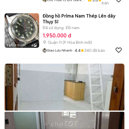
bán
Đến Cao Cấp Tại Tân
Phú - Bình Tân
Đồng hồ Prima Nam Thép Lên dây
Thụy Sĩ
Đã sử dụng
Đồ nam
1.950.000 đ
Quận 11
(
P. Hòa Bình
mới)
1 phút trước
6
4.4
340
đã bán
Giao Lưu Nhanh