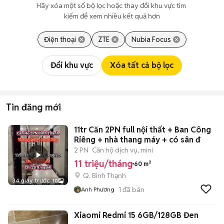
Hãy xóa một số bộ lọc hoặc thay đổi khu vực tìm 
kiếm để xem nhiều kết quả hơn
Điện thoại
ZTE
Nubia Focus
Đổi khu vực
Xóa tất cả bộ lọc
Tin đăng mới
11tr Căn 2PN full nội thất + Ban Công
Riêng + nhà thang máy + có sân đ
2 PN
Căn hộ dịch vụ, mini
11 triệu/tháng
60 m²
Q. Bình Thạnh
34 giây trước
10
1
đã bán
Anh Phương
Xiaomi Redmi 15 6GB/128GB Đen