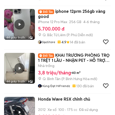
iphone 12prm 256gb vàng
good
iPhone 12 Pro Max
256 GB
4-6 tháng
5.700.000 đ
Q. Bắc Từ Liêm
(
P. Phú Diễn
mới)
44 giây trước
3
4.9
14
đã bán
GạoStore
KHAI TRƯƠNG PHÒNG TRỌ
1 TRỆT 1 LẦU - NHẬN PET - HỖ TRỢ
CỌC -8P AEON TP
Nhà trống
3,8 triệu/tháng
40 m²
Q. Bình Tân
(
P. Bình Hưng Hòa
mới)
44 giây trước
8
130
đã bán
Hùng Đạt HiFriendz
Honda Wave RSX chinh chủ
2012
Xe số
100 - 175 cc
Đã sử dụng