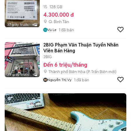
15
128 GB
4.300.000 đ
Q. Bình Tân
37 giây trước
4
1
đã bán
Vu Le
2BIG Phạm Văn Thuận Tuyển Nhân
Viên Bán Hàng
2BIG
Đến 6 triệu/tháng
Thành phố Biên Hòa
(
P. Trấn Biên
mới)
39 giây trước
1
1
đã bán
Nguyễn Thị Vy