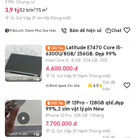
3 PN
Chung cư
3,9 tỷ
52 tr/m²
75 m²
Q. Gò Vấp
(
P. An Hội Đông
mới)
Bấm để hiện số
Chat
TrầnLinh Osimi Phú Gia Hưng
Sg Coop
Latitude E7470 Core i5-
6300U/8GB/ 256GB. Đẹp 99%
Intel Core i5
8 GB
256 GB
SSD
4.600.000 đ
Q. Gò Vấp
(
P. Hạnh Thông
mới)
1 phút trước
6
126
đã
4.9
Bình Ipad Zin Giá
bán
Tốt
IP 12Pro - 128GB qtế,đẹp
99%,2 sim vật lý.pin New
iPhone 12 Pro
128 GB
1 tháng
7.700.000 đ
Q. Gò Vấp
(
P. Hạnh Thông
mới)
1 phút trước
5
126
đã