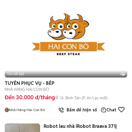
Tin nổi bật
1
TUYỂN PHỤC VỤ - BẾP
NHÀ HÀNG HAI CON BÒ
Đến 30.000 đ/tháng
Q. Bình Tân
(
P. An Lạc
mới)
Bấm để hiện số
Chat
Nhà Hàng Hai Con Bò
Robot lau nhà iRobot Braava 371j