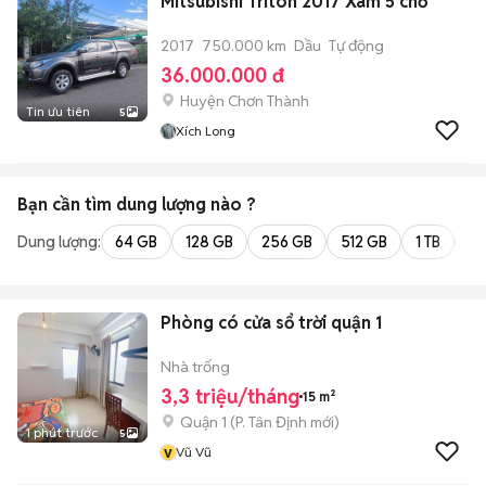
Mitsubishi Triton 2017 Xám 5 chỗ
2017
750.000 km
Dầu
Tự động
36.000.000 đ
Huyện Chơn Thành
Tin ưu tiên
5
Xích Long
Bạn cần tìm
dung lượng
nào ?
Dung lượng:
64 GB
128 GB
256 GB
512 GB
1 TB
2 
Phòng có cửa sổ trời quận 1
Nhà trống
3,3 triệu/tháng
15 m²
Quận 1
(
P. Tân Định
mới)
1 phút trước
5
v
Vũ Vũ