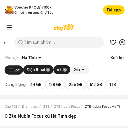
Voucher KFC đến 100k
Tải app
Chỉ có trên app Chợ Tốt
Khu vực:
Hà Tĩnh
Xoá lọc
Điện thoại
67
Giá
Lọc
Dung lượng:
64 GB
128 GB
256 GB
512 GB
1 TB
2 
Chợ Tốt
Điện thoại
ZTE
ZTE Nubia Focus
ZTE Nubia Focus Hà Tĩnh
0 Zte Nubia Focus cũ Hà Tĩnh đẹp