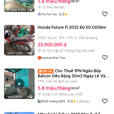
3,8 triệu/tháng
20 m²
Q. Phú Nhuận
39 giây trước
5
5.0
Trọ For You
Honda Future Fi 2022 Đỏ 50.000km
2022
Xe số
100 - 175 cc
Đã sử dụng
23.000.000 đ
Q. Gò Vấp
(
P. Thông Tây Hội
mới)
1 phút trước
11
Hoang Nhat Tien
Cho Thuê 1PN Ngăn Bếp
Balcon Siêu Rộng 30m2 Ngay Lê Văn
Sỹ Quận 3
1 PN
Căn hộ dịch vụ, mini
5,8 triệu/tháng
30 m²
Quận 3
(
P. Nhiêu Lộc
mới)
1 phút trước
9
5.0
3
đã bán
Nhất Hoàng BĐS