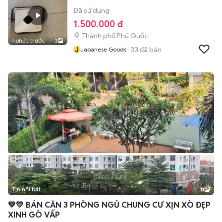
Đã sử dụng
1.500.000 đ
Thành phố Phú Quốc
1 phút trước
3
J
33
đã bán
Japanese Goods
Tin nổi bật
11
+
2
💚💛 BÁN CĂN 3 PHÒNG NGỦ CHUNG CƯ XỊN XÒ ĐẸP
XINH GÒ VẤP