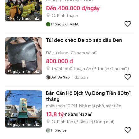
Đến 400.000 đ/ngày
Q. Bình Thạnh
29 giây trước
1
Thông SKT VINA
Túi đeo chéo Da bò sáp dầu Đen
Đã sử dụng
Cả nam và nữ
800.000 đ
Thành phố Thuận An
(
P. Thuận Giao
mới)
33 giây trước
3
1
đã bán
Đạt Da Sáp
Bán Căn Hộ Dịch Vụ Dòng Tiền 80tr/1
tháng
nhiều hơn 10 PN
Nhà mặt phố, mặt tiền
13,8 tỷ
115 tr/m²
120 m²
Q. Bình Tân
(
P. Bình Trị Đông
mới)
34 giây trước
7
Thông Lê