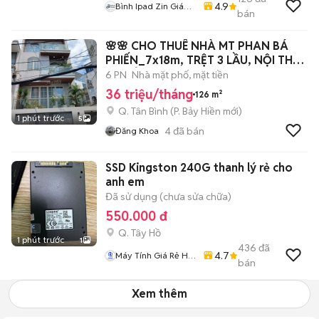
4.9
Bình Ipad Zin Giá
bán
Tốt
🌸🌸 CHO THUÊ NHÀ MT PHAN BÁ
PHIẾN_7x18m, TRỆT 3 LẦU, NỘI THẤT
CƠ BẢN.
6 PN
Nhà mặt phố, mặt tiền
36 triệu/tháng
126 m²
Q. Tân Bình
(
P. Bảy Hiền
mới)
1 phút trước
5
4
đã bán
Đăng Khoa
SSD Kingston 240G thanh lý rẻ cho
anh em
Đã sử dụng (chưa sửa chữa)
550.000 đ
Q. Tây Hồ
1 phút trước
1
436
đã
4.7
Máy Tính Giá Rẻ Hà
bán
Nôi
Xem thêm