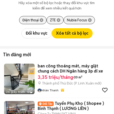
Hãy xóa một số bộ lọc hoặc thay đổi khu vực tìm 
kiếm để xem nhiều kết quả hơn
Điện thoại
ZTE
Nubia Focus
Đổi khu vực
Xóa tất cả bộ lọc
Tin đăng mới
ban công thoáng mát, máy giặt
chung cách DH Ngân hàng 3p đi xe
3,35 triệu/tháng
20 m²
Thành phố Thủ Đức
(
P. Linh Xuân
mới)
Nhàn Thanh
26 giây trước
12
Tuyển Phụ Kho ( Shopee )
Bình Thạnh ( LƯƠNG LIỀN )
Công Ty TNHH SKT VINA