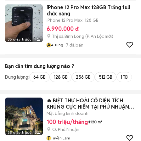
iPhone 12 Pro Max 128GB Trắng full
chức năng
iPhone 12 Pro Max
128 GB
6.990.000 đ
Thị xã Bình Long
(
P. An Lộc
mới)
35 giây trước
4
A
7
đã bán
A Tung
Bạn cần tìm
dung lượng
nào ?
Dung lượng:
64 GB
128 GB
256 GB
512 GB
1 TB
2 
🔥 BIỆT THỰ HOÀI CỔ DIỆN TÍCH
KHỦNG CỰC HIẾM TẠI PHÚ NHUẬN
SD ~ 1120M
Mặt bằng kinh doanh
100 triệu/tháng
1120 m²
Q. Phú Nhuận
35 giây trước
3
T
Tuyền Lâm