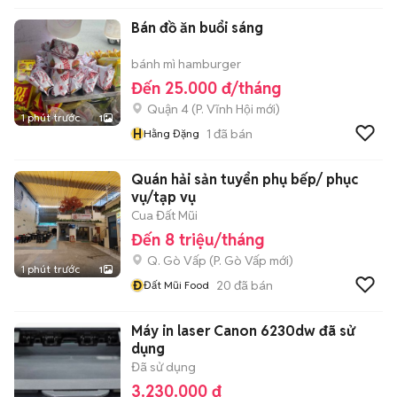
Bán đồ ăn buổi sáng
bánh mì hamburger
Đến 25.000 đ/tháng
Quận 4
(
P. Vĩnh Hội
mới)
1 phút trước
1
H
1
đã bán
Hằng Đặng
Quán hải sản tuyển phụ bếp/ phục
vụ/tạp vụ
Cua Đất Mũi
Đến 8 triệu/tháng
Q. Gò Vấp
(
P. Gò Vấp
mới)
1 phút trước
1
Đ
20
đã bán
Đất Mũi Food
Máy in laser Canon 6230dw đã sử
dụng
Đã sử dụng
3.230.000 đ