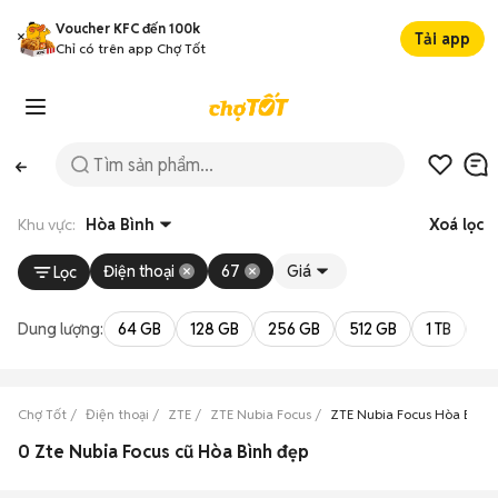
Voucher KFC đến 100k
Tải app
Chỉ có trên app Chợ Tốt
Khu vực:
Hòa Bình
Xoá lọc
Điện thoại
67
Giá
Lọc
Dung lượng:
64 GB
128 GB
256 GB
512 GB
1 TB
2 
Chợ Tốt
Điện thoại
ZTE
ZTE Nubia Focus
ZTE Nubia Focus Hòa Bình
0 Zte Nubia Focus cũ Hòa Bình đẹp