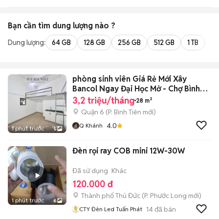
Bạn cần tìm
dung lượng
nào ?
Dung lượng:
64 GB
128 GB
256 GB
512 GB
1 TB
2 
phòng sinh viên Giá Rẻ Mới Xây
Bancol Ngay Đại Học Mở - Chợ Bình
Tiên
3,2 triệu/tháng
28 m²
Quận 6
(
P. Bình Tiên
mới)
4.0
Q Khánh
1 phút trước
5
Đèn rọi ray COB mini 12W-30W
Đã sử dụng
Khác
120.000 đ
Thành phố Thủ Đức
(
P. Phước Long
mới)
1 phút trước
6
14
đã bán
CTY Đèn Led Tuấn Phát