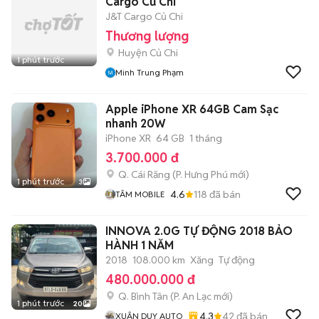
Cargo Củ Chi
J&T Cargo Củ Chi
Thương lượng
Huyện Củ Chi
1 phút trước
Minh Trung Phạm
Apple iPhone XR 64GB Cam Sạc
nhanh 20W
iPhone XR
64 GB
1 tháng
3.700.000 đ
Q. Cái Răng
(
P. Hưng Phú
mới)
1 phút trước
3
4.6
118
đã bán
TÂM MOBILE
INNOVA 2.0G TỰ ĐỘNG 2018 BẢO
HÀNH 1 NĂM
2018
108.000 km
Xăng
Tự động
480.000.000 đ
Q. Bình Tân
(
P. An Lạc
mới)
1 phút trước
20
4.3
42
đã bán
XUÂN DUY AUTO