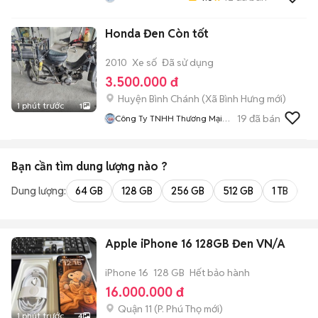
Honda Đen Còn tốt
2010
Xe số
Đã sử dụng
3.500.000 đ
Huyện Bình Chánh
(
Xã Bình Hưng
mới)
1 phút trước
1
19
đã bán
Công Ty TNHH Thương Mại
Truyền Phát
Bạn cần tìm
dung lượng
nào ?
Dung lượng:
64 GB
128 GB
256 GB
512 GB
1 TB
2 
Apple iPhone 16 128GB Đen VN/A
iPhone 16
128 GB
Hết bảo hành
16.000.000 đ
Quận 11
(
P. Phú Thọ
mới)
1 phút trước
4