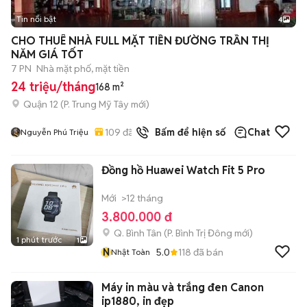
Tin nổi bật
4
CHO THUÊ NHÀ FULL MẶT TIỀN ĐƯỜNG TRẦN THỊ
NĂM GIÁ TỐT
7 PN
Nhà mặt phố, mặt tiền
24 triệu/tháng
168 m²
Quận 12
(
P. Trung Mỹ Tây
mới)
109
đã bán
Bấm để hiện số
Chat
Nguyễn Phú Triệu
Đồng hồ Huawei Watch Fit 5 Pro
Mới
>12 tháng
3.800.000 đ
Q. Bình Tân
(
P. Bình Trị Đông
mới)
1 phút trước
1
N
5.0
118
đã bán
Nhật Toàn
Máy in màu và trắng đen Canon
ip1880, in đẹp