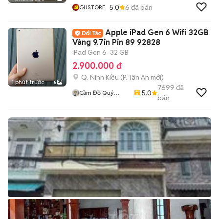
5.0
6
đã bán
GUSTORE
Apple iPad Gen 6 Wifi 32GB
Vàng 9.7in Pin 89 92828
iPad Gen 6
32 GB
2.900.000 đ
Q. Ninh Kiều
(
P. Tân An
mới)
1 phút trước
5
7699
đã
5.0
Cầm Đồ Quý
bán
Mobile