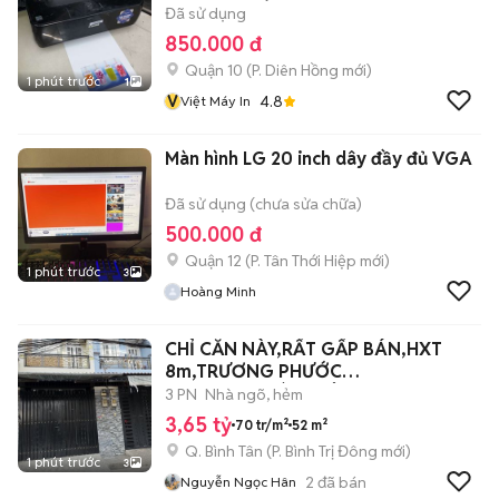
Đã sử dụng
850.000 đ
Quận 10
(
P. Diên Hồng
mới)
1 phút trước
1
V
4.8
Việt Máy In
Màn hình LG 20 inch dây đầy đủ VGA
Đã sử dụng (chưa sửa chữa)
500.000 đ
Quận 12
(
P. Tân Thới Hiệp
mới)
1 phút trước
3
Hoàng Minh
CHỈ CĂN NÀY,RẤT GẤP BÁN,HXT
8m,TRƯƠNG PHƯỚC
PHAN,52m2,BÌNH TÂN,3.65tỷ
3 PN
Nhà ngõ, hẻm
3,65 tỷ
70 tr/m²
52 m²
Q. Bình Tân
(
P. Bình Trị Đông
mới)
1 phút trước
3
2
đã bán
Nguyễn Ngọc Hân