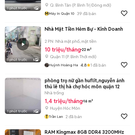
Q. Bình Tân
(
P. Bình Trị Đông
mới)
1 phút trước
1
M
39
đã bán
Máy In Quận 10
Nhà Mặt Tiền Hẻm Bự - Kinh Doanh
2 PN
Nhà mặt phố, mặt tiền
10 triệu/tháng
22 m²
Quận 11
(
P. Bình Thới
mới)
1 phút trước
5
4.8
1
đã bán
Huỳnh Hoàng Ha
phòng trọ nữ gần huflit,nguyễn ảnh
thủ lê thị hà chợ hóc môn quận 12
Nhà trống
1,4 triệu/tháng
16 m²
Huyện Hóc Môn
1 phút trước
3
T
2
đã bán
Trần Lan
RAM Kingmax 8GB DDR4 3200MHz