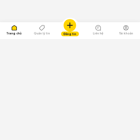
Trang chủ
Quản lý tin
Liên hệ
Tài khoản
Đăng tin
109.000 Bình chọn
Tải ứng dụng Chợ Tốt
Về Chợ Tốt
Quy chế sàn
Chính sách bảo mật
Giải quyết tranh chấp
CÔNG TY TNHH CHỢ TỐT - Người đại diện theo pháp luật:
Nguyễn Trọng Tấn; GPDKKD: 0312120782 do Sở KH & ĐT TP.HCM cấp ngày
11/01/2013;