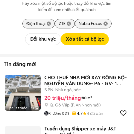
Hãy xóa một số bộ lọc hoặc thay đổi khu vực tìm 
kiếm để xem nhiều kết quả hơn
Điện thoại
ZTE
Nubia Focus
Đổi khu vực
Xóa tất cả bộ lọc
Tin đăng mới
CHO THUÊ NHÀ MỚI XÂY ĐỒNG BỘ-
NGUYỄN VĂN DUNG- P6 - GV- 1
LỬNG 3 LẦU_!!
5 PN
Nhà ngõ, hẻm
20 triệu/tháng
80 m²
Q. Gò Vấp
(
P. An Nhơn
mới)
1 phút trước
12
4.7
4
đã bán
Khương BĐS
Tuyển dụng Shipper xe máy J&T