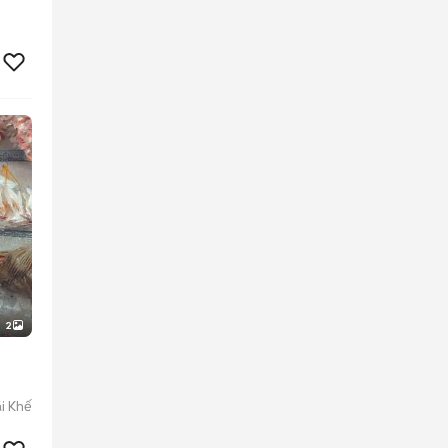
2
i Khế