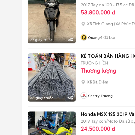
2017
Tay ga
100 - 175 cc
Đã
53.800.000 đ
Xã Tích Giang
(
Xã Phúc T
Q
4
đã bán
Quang
27 giây trước
3
KẾ TOÁN BÁN HÀNG 
TRƯƠNG HIỀN
Thương lượng
Xã Bà Điểm
Cherry Truong
36 giây trước
5
Honda MSX 125 2019 Vàn
2019
Tay côn/Moto
Đã sử d
24.500.000 đ