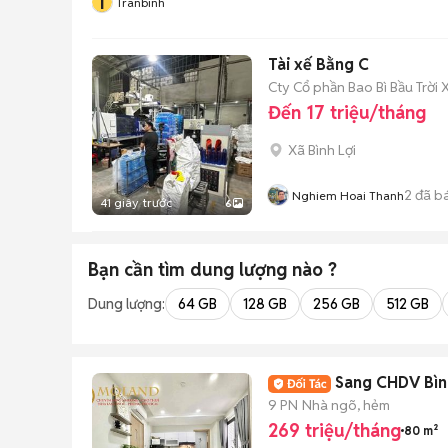
T
Tranbinh
Tài xế Bằng C
Cty Cổ phần Bao Bì Bầu Trời
Đến 17 triệu/tháng
Xã Bình Lợi
2
đã b
Nghiem Hoai Thanh
41 giây trước
6
Bạn cần tìm
dung lượng
nào ?
Dung lượng:
64 GB
128 GB
256 GB
512 GB
Sang CHDV Bìn
9 PN
Nhà ngõ, hẻm
269 triệu/tháng
80 m²