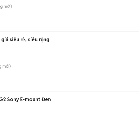
ng
mới)
giá siêu rẻ, siêu rộng
g
mới)
5G2 Sony E-mount Đen