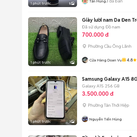
3
đã bán
Tấn Hùng
1 phút trước
5
Giày lười nam Da Đen Tr
Đã sử dụng
Đồ nam
700.000 đ
Phường Cầu Ông Lãnh
4.8
Cửa Hàng Doan Vu
1 phút trước
1
Samsung Galaxy A15 8
Galaxy A15
256 GB
3.500.000 đ
Phường Tân Thới Hiệp
Nguyễn Tiến Hùng
1 phút trước
3