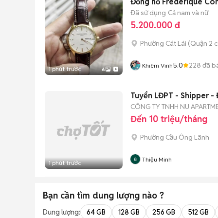
Đồng hồ Frederique Co
Đã sử dụng
Cả nam và nữ
5.200.000 đ
Phường Cát Lái (Quận 2 c
5.0
228
đã b
Khiêm Vinh
1 phút trước
6
Tuyển LĐPT - Shipper - 
CÔNG TY TNHH NU APARTME
Đến 10 triệu/tháng
Phường Cầu Ông Lãnh
Thiệu Minh
1 phút trước
Bạn cần tìm
dung lượng
nào ?
Dung lượng:
64 GB
128 GB
256 GB
512 GB