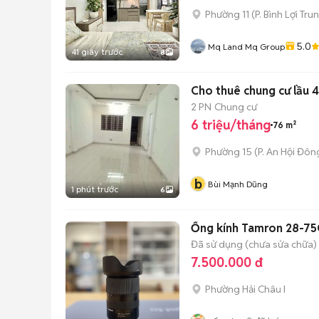
Phường 11
(
P. Bình Lợi Tru
5.0
Mq Land Mq Group
41 giây trước
8
Cho thuê chung cư lầu 4 
2 PN
Chung cư
6 triệu/tháng
76 m²
Phường 15
(
P. An Hội Đôn
b
Bùi Mạnh Dũng
1 phút trước
6
Ống kính Tamron 28-7
Đã sử dụng (chưa sửa chữa)
7.500.000 đ
Phường Hải Châu I