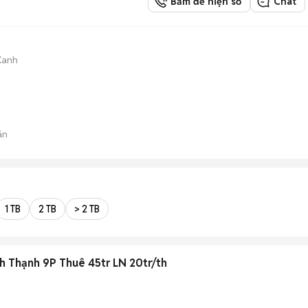
Bấm để hiện số
Chat
 Xanh
án
1 TB
2 TB
> 2 TB
h Thạnh 9P Thuê 45tr LN 20tr/th