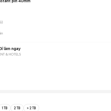
nstant pin 40mm
ũ)
án
Đi làm ngay
NT & HOTELS
1 TB
2 TB
> 2 TB