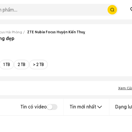
cus Hải Phòng
ZTE Nubia Focus Huyện Kiến Thuỵ
òng đẹp
1 TB
2 TB
> 2 TB
Xem Cử
Tin có video
Tin mới nhất
Dạng lư