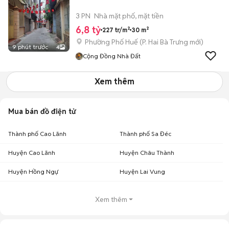
3 PN
Nhà mặt phố, mặt tiền
6,8 tỷ
227 tr/m²
30 m²
Phường Phố Huế
(
P. Hai Bà Trưng
mới)
9 phút trước
4
Cộng Đồng Nhà Đất
Xem thêm
Mua bán đồ điện tử
Thành phố Cao Lãnh
Thành phố Sa Đéc
Huyện Cao Lãnh
Huyện Châu Thành
Huyện Hồng Ngự
Huyện Lai Vung
Xem thêm