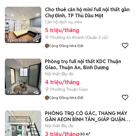
Cho thuê căn hộ mini full nội thất gần
Chợ Đình, TP Thủ Dầu Một
Căn hộ dịch vụ, mini
5 triệu/tháng
Phường An Khánh (Quận 2 cũ)
7 phút trước
5
Cộng Đồng Nhà Đất
Phòng trọ full nội thất KDC Thuận
Giao, Thuận An, Bình Dương
Nội thất đầy đủ
4 triệu/tháng
Phường Thuận Giao
7 phút trước
4
Cộng Đồng Nhà Đất
PHÒNG TRỌ CÓ GÁC, THANG MÁY
GẦN AEON BÌNH TÂN_GIÁP QUẬN
6_TÊN LỬA
Nội thất đầy đủ
3 triệu/tháng
30 m²