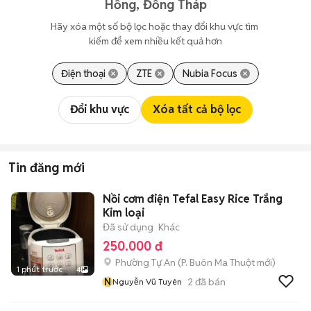
Hồng, Đồng Tháp
Hãy xóa một số bộ lọc hoặc thay đổi khu vực tìm 
kiếm để xem nhiều kết quả hơn
Điện thoại
ZTE
Nubia Focus
Đổi khu vực
Xóa tất cả bộ lọc
Tin đăng mới
Nồi cơm điện Tefal Easy Rice Trắng
Kim loại
Đã sử dụng
Khác
250.000 đ
Phường Tự An
(
P. Buôn Ma Thuột
mới)
1 phút trước
4
N
2
đã bán
Nguyễn Vũ Tuyên