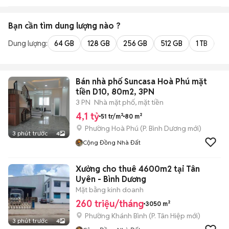
Bạn cần tìm
dung lượng
nào ?
Dung lượng:
64 GB
128 GB
256 GB
512 GB
1 TB
2 
Bán nhà phố Suncasa Hoà Phú mặt
tiền D10, 80m2, 3PN
3 PN
Nhà mặt phố, mặt tiền
4,1 tỷ
51 tr/m²
80 m²
Phường Hoà Phú
(
P. Bình Dương
mới)
3 phút trước
4
Cộng Đồng Nhà Đất
Xưởng cho thuê 4600m2 tại Tân
Uyên - Bình Dương
Mặt bằng kinh doanh
260 triệu/tháng
3050 m²
Phường Khánh Bình
(
P. Tân Hiệp
mới)
3 phút trước
4