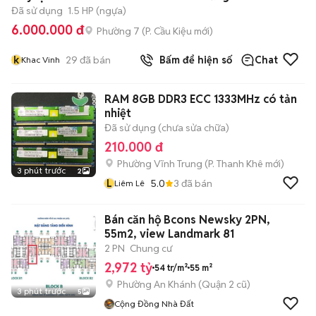
Đã sử dụng
1.5 HP (ngựa)
6.000.000 đ
Phường 7
(
P. Cầu Kiệu
mới)
k
29
đã bán
Bấm để hiện số
Chat
Khac Vinh
RAM 8GB DDR3 ECC 1333MHz có tản
nhiệt
Đã sử dụng (chưa sửa chữa)
210.000 đ
Phường Vĩnh Trung
(
P. Thanh Khê
mới)
3 phút trước
2
L
5.0
3
đã bán
Liêm Lê
Bán căn hộ Bcons Newsky 2PN,
55m2, view Landmark 81
2 PN
Chung cư
2,972 tỷ
54 tr/m²
55 m²
Phường An Khánh (Quận 2 cũ)
3 phút trước
5
Cộng Đồng Nhà Đất