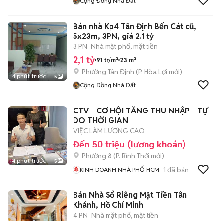
Cộng Đồng Nhà Đất
Bán nhà Kp4 Tân Định Bến Cát cũ,
5x23m, 3PN, giá 2.1 tỷ
3 PN
Nhà mặt phố, mặt tiền
2,1 tỷ
91 tr/m²
23 m²
Phường Tân Định
(
P. Hòa Lợi
mới)
4 phút trước
5
Cộng Đồng Nhà Đất
CTV - CƠ HỘI TĂNG THU NHẬP - TỰ
DO THỜI GIAN
VIỆC LÀM LƯƠNG CAO
Đến 50 triệu (lương khoán)
Phường 8
(
P. Bình Thới
mới)
4 phút trước
5
1
đã bán
KINH DOANH NHÀ PHỐ HCM
Bán Nhà Sổ Riêng Mặt Tiền Tân
Khánh, Hồ Chí Minh
4 PN
Nhà mặt phố, mặt tiền