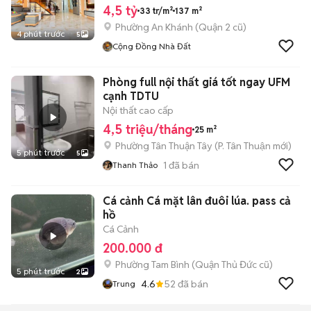
4,5 tỷ
33 tr/m²
137 m²
Phường An Khánh (Quận 2 cũ)
4 phút trước
5
Cộng Đồng Nhà Đất
Phòng full nội thất giá tốt ngay UFM
cạnh TDTU
Nội thất cao cấp
4,5 triệu/tháng
25 m²
Phường Tân Thuận Tây
(
P. Tân Thuận
mới)
5 phút trước
5
1
đã bán
Thanh Thảo
Cá cảnh Cá mặt lân đuôi lúa. pass cả
hồ
Cá Cảnh
200.000 đ
Phường Tam Bình (Quận Thủ Đức cũ)
5 phút trước
2
4.6
52
đã bán
Trung