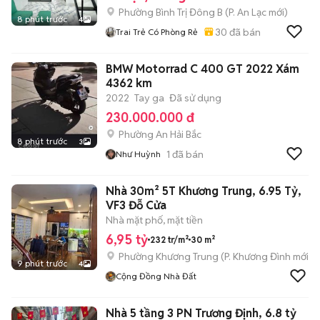
Phường Bình Trị Đông B
(
P. An Lạc
mới)
8 phút trước
4
30
đã bán
Trai Trẻ Có Phòng Rẻ
BMW Motorrad C 400 GT 2022 Xám
4362 km
2022
Tay ga
Đã sử dụng
230.000.000 đ
Phường An Hải Bắc
8 phút trước
3
1
đã bán
Như Huỳnh
Nhà 30m² 5T Khương Trung, 6.95 Tỷ,
VF3 Đỗ Cửa
Nhà mặt phố, mặt tiền
6,95 tỷ
232 tr/m²
30 m²
Phường Khương Trung
(
P. Khương Đình
mới)
9 phút trước
4
Cộng Đồng Nhà Đất
Nhà 5 tầng 3 PN Trương Định, 6.8 tỷ