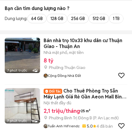
Bạn cần tìm
dung lượng
nào ?
Dung lượng:
64 GB
128 GB
256 GB
512 GB
1 TB
2 
Bán nhà trọ 10x33 khu dân cư Thuận
Giao - Thuận An
Nhà mặt phố, mặt tiền
8 tỷ
Phường Thuận Giao
7 phút trước
4
Cộng Đồng Nhà Đất
Cho Thuê Phòng Trọ Sẵn
Máy Lạnh Giá Rẻ Gần Aeon Mall Bình
Tân
Nội thất đầy đủ
2,1 triệu/tháng
25 m²
Phường Bình Trị Đông B
(
P. An Lạc
mới)
7 phút trước
8
5.0
4
đã bán
Tuấn Anh HiFriendz