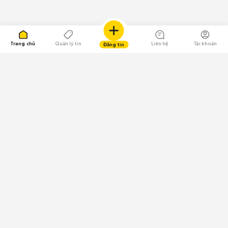
Trang chủ
Quản lý tin
Liên hệ
Tài khoản
Đăng tin
109.000 Bình chọn
Tải ứng dụng Chợ Tốt
Về Chợ Tốt
Quy chế sàn
Chính sách bảo mật
Giải quyết tranh chấp
CÔNG TY TNHH CHỢ TỐT - Người đại diện theo pháp luật:
Nguyễn Trọng Tấn; GPDKKD: 0312120782 do Sở KH & ĐT TP.HCM cấp ngày
11/01/2013;
GPMXH: 185/GP-BTTTT do Bộ Thông tin và Truyền thông