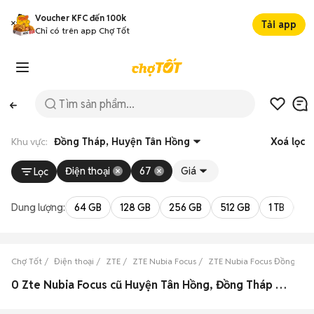
Voucher KFC đến 100k
Tải app
Chỉ có trên app Chợ Tốt
Khu vực:
Đồng Tháp, Huyện Tân Hồng
Xoá lọc
Điện thoại
67
Giá
Lọc
Dung lượng:
64 GB
128 GB
256 GB
512 GB
1 TB
2 
Chợ Tốt
Điện thoại
ZTE
ZTE Nubia Focus
ZTE Nubia Focus Đồng Thá
0 Zte Nubia Focus cũ Huyện Tân Hồng, Đồng Tháp đẹp