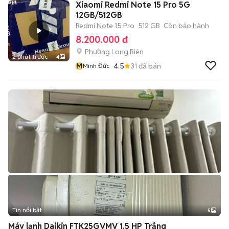
Xiaomi Redmi Note 15 Pro 5G
12GB/512GB
Redmi Note 15 Pro
512 GB
Còn bảo hành
8.200.000 đ
Phường Long Biên
2 phút trước
4
M
4.5
31
đã bán
Minh Đức
Tin nổi bật
5
Máy lạnh Daikin FTK25GVMV 1.5 HP Trắng