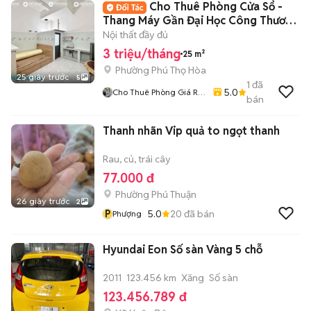
Cho Thuê Phòng Cửa Sổ -
Thang Máy Gần Đại Học Công Thương
Luỹ Bán Bích
Nội thất đầy đủ
3 triệu/tháng
25 m²
Phường Phú Thọ Hòa
25 giây trước
5
1
đã
5.0
Cho Thuê Phòng Giá Rẻ
bán
Tại TP-HCM
Thanh nhãn Vip quả to ngọt thanh
Rau, củ, trái cây
77.000 đ
Phường Phú Thuận
26 giây trước
2
P
5.0
20
đã bán
Phượng
Hyundai Eon Số sàn Vàng 5 chỗ
2011
123.456 km
Xăng
Số sàn
123.456.789 đ