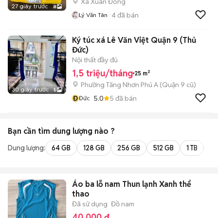
Xã Xuân Đông
27 giây trước
8
4
đã bán
Lý Văn Tân
Ký túc xá Lê Văn Việt Quận 9 (Thủ
Đức)
Nội thất đầy đủ
1,5 triệu/tháng
25 m²
Phường Tăng Nhơn Phú A (Quận 9 cũ)
30 giây trước
5
Đ
5.0
5
đã bán
Đức
Bạn cần tìm
dung lượng
nào ?
Dung lượng:
64 GB
128 GB
256 GB
512 GB
1 TB
2 
Áo ba lỗ nam Thun lạnh Xanh thể
thao
Đã sử dụng
Đồ nam
40.000 đ