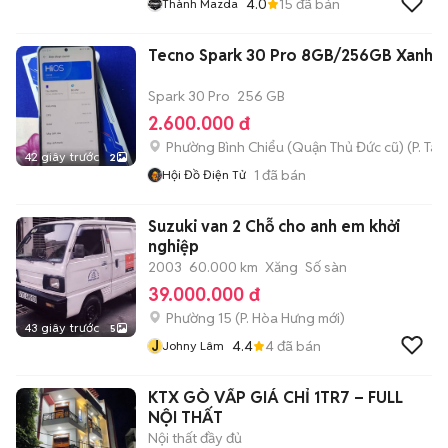
4.0
15
đã bán
Thành Mazda
Tecno Spark 30 Pro 8GB/256GB Xanh
Spark 30 Pro
256 GB
2.600.000 đ
Phường Bình Chiểu (Quận Thủ Đức cũ)
(
P. Ta
42 giây trước
2
1
đã bán
Hội Đồ Điện Tử
Suzuki van 2 Chỗ cho anh em khởi
nghiệp
2003
60.000 km
Xăng
Số sàn
39.000.000 đ
Phường 15
(
P. Hòa Hưng
mới)
43 giây trước
5
J
4.4
4
đã bán
Johny Lâm
KTX GÒ VẤP GIÁ CHỈ 1TR7 – FULL
NỘI THẤT
Nội thất đầy đủ