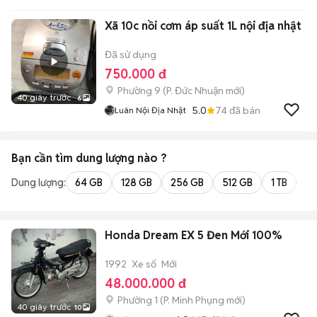
Xã 10c nồi cơm áp suất 1L nội địa nhật
Đã sử dụng
750.000 đ
Phường 9
(
P. Đức Nhuận
mới)
40 giây trước
6
5.0
74
đã bán
Luân Nội Địa Nhật
Bạn cần tìm
dung lượng
nào ?
Dung lượng:
64 GB
128 GB
256 GB
512 GB
1 TB
2 
Honda Dream EX 5 Đen Mới 100%
1992
Xe số
Mới
48.000.000 đ
Phường 1
(
P. Minh Phụng
mới)
40 giây trước
10