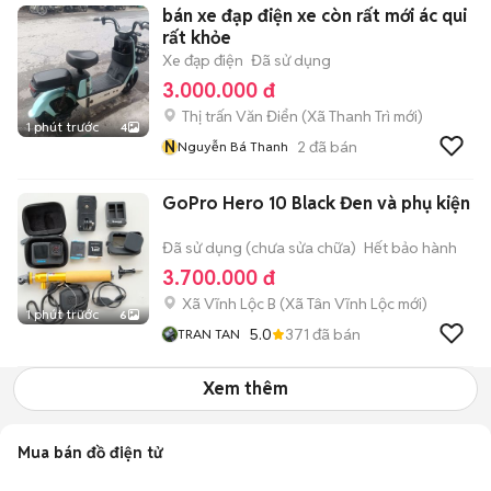
bán xe đạp điện xe còn rất mới ác qui
rất khỏe
Xe đạp điện
Đã sử dụng
3.000.000 đ
Thị trấn Văn Điển
(
Xã Thanh Trì
mới)
1 phút trước
4
N
2
đã bán
Nguyễn Bá Thanh
GoPro Hero 10 Black Đen và phụ kiện
Đã sử dụng (chưa sửa chữa)
Hết bảo hành
3.700.000 đ
Xã Vĩnh Lộc B
(
Xã Tân Vĩnh Lộc
mới)
1 phút trước
6
5.0
371
đã bán
TRAN TAN
Xem thêm
Mua bán đồ điện tử