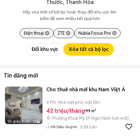
Thước, Thanh Hóa
Hãy xóa một số bộ lọc hoặc thay đổi khu vực tìm 
kiếm để xem nhiều kết quả hơn
Điện thoại
ZTE
Nubia Focus Pro
Đổi khu vực
Xóa tất cả bộ lọc
Tin đăng mới
Cho thuê nhà mới khu Nam Việt Á
4 PN
Nhà mặt phố, mặt tiền
42 triệu/tháng
95 m²
Phường Khuê Mỹ
(
P. Ngũ Hành Sơn
mới)
25 giây trước
12
3
đã bán
Hồ Diệu Quỳnh