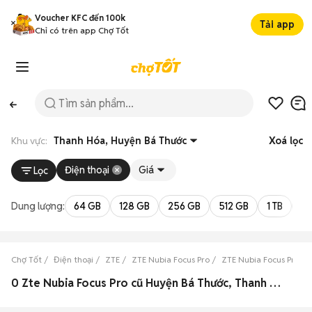
Voucher KFC đến 100k
Tải app
Chỉ có trên app Chợ Tốt
Khu vực:
Thanh Hóa, Huyện Bá Thước
Xoá lọc
Điện thoại
Giá
Lọc
Dung lượng:
64 GB
128 GB
256 GB
512 GB
1 TB
2 
Chợ Tốt
Điện thoại
ZTE
ZTE Nubia Focus Pro
ZTE Nubia Focus Pro T
0 Zte Nubia Focus Pro cũ Huyện Bá Thước, Thanh Hóa đẹp