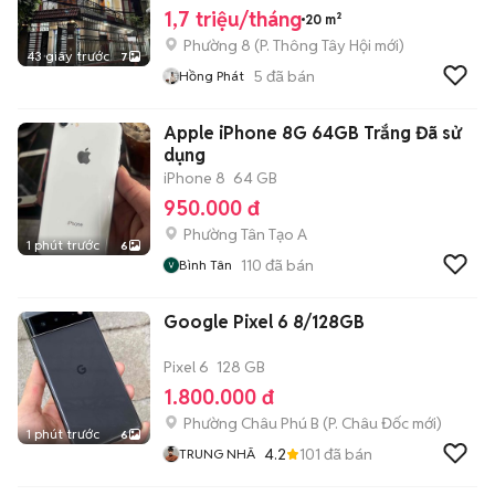
1,7 triệu/tháng
20 m²
Phường 8
(
P. Thông Tây Hội
mới)
43 giây trước
7
5
đã bán
Hồng Phát
Apple iPhone 8G 64GB Trắng Đã sử
dụng
iPhone 8
64 GB
950.000 đ
Phường Tân Tạo A
1 phút trước
6
110
đã bán
Bình Tân
Google Pixel 6 8/128GB
Pixel 6
128 GB
1.800.000 đ
Phường Châu Phú B
(
P. Châu Đốc
mới)
1 phút trước
6
4.2
101
đã bán
TRUNG NHÃ