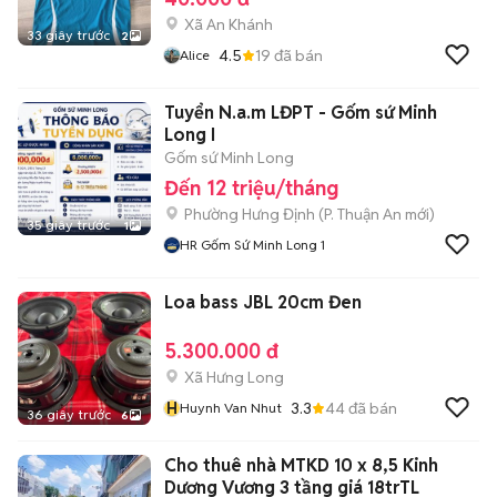
Xã An Khánh
33 giây trước
2
4.5
19
đã bán
Alice
Tuyển N.a.m LĐPT - Gốm sứ Minh
Long I
Gốm sứ Minh Long
Đến 12 triệu/tháng
Phường Hưng Định
(
P. Thuận An
mới)
35 giây trước
1
HR Gốm Sứ Minh Long 1
Loa bass JBL 20cm Đen
5.300.000 đ
Xã Hưng Long
H
3.3
44
đã bán
Huynh Van Nhut
36 giây trước
6
Cho thuê nhà MTKD 10 x 8,5 Kinh
Dương Vương 3 tầng giá 18trTL