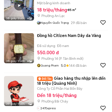
Mặt bằng kinh doanh
18 triệu/tháng
85 m²
Phường An Lạc
38 giây trước
6
29
đã bán
Nguyễn Quốc Trạng
Đồng hồ Citizen Nam Dây da Vàng
Đã sử dụng
Đồ nam
550.000 đ
Phường 14
(
P. Tân Bình
mới)
38 giây trước
6
Q
5.0
144
đã bán
Quang Pham
Giao hàng thu nhập lên đến
18 triệu (Quảng Ninh)
Công Ty Cổ Phần Hai Bốn Bảy
Đến 18 triệu/tháng
Phường Bãi Cháy
39 giây trước
1
247Express