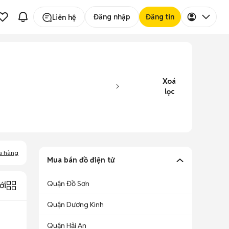
Đăng nhập
Đăng tin
Liên hệ
Xoá
lọc
a hàng
Mua bán đồ điện tử
Quận Đồ Sơn
ới
Quận Dương Kinh
Quận Hải An