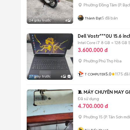
Phường Đồng Tâm
(
P. Bạc
5
đã bán
Thành Đạt
24 giây trước
8
Dell Vostr***0U 15.6 i
Intel Core i7
8 GB
< 128 GB
3.600.000 đ
Phường Phú Thọ Hòa
5.0
1175
đã 
T COMPUTER
27 giây trước
6
🧵 MÁY CHUYÊN MAY GI
Đã sử dụng
4.700.000 đ
Phường 15
(
P. Tân Sơn
mới