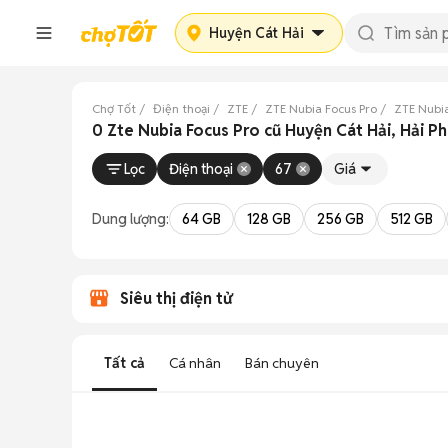
Huyện Cát Hải
Chợ Tốt
Điện thoại
ZTE
ZTE Nubia Focus Pro
ZTE Nubia
0 Zte Nubia Focus Pro cũ Huyện Cát Hải, Hải P
Lọc
Điện thoại
67
Giá
Dung lượng:
64 GB
128 GB
256 GB
512 GB
Siêu thị điện tử
Tất cả
Cá nhân
Bán chuyên