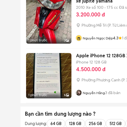
xe jupite yamaha
2010
Xe số
100 - 175 cc
Đã 
3.200.000 đ
Phường Mễ Trì
(
P. Từ Liêm
n
4.3
1
đ
Nguyễn Ngọc Diệp
1 phút trước
3
Apple iPhone 12 128GB
iPhone 12
128 GB
4.500.000 đ
Phường Phương Canh
(
P.
3
đã bán
Nguyễn Hằng
1 phút trước
5
Bạn cần tìm
dung lượng
nào ?
Dung lượng:
64 GB
128 GB
256 GB
512 GB