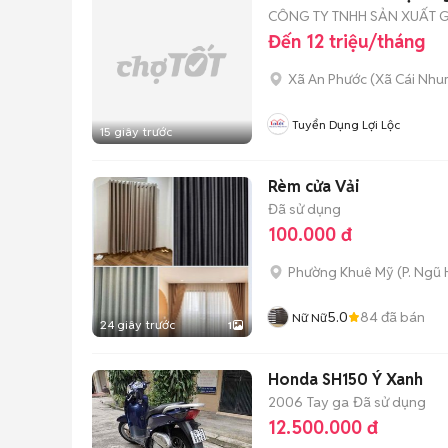
CÔNG TY TNHH SẢN XUẤT G
Đến 12 triệu/tháng
Xã An Phước
(
Xã Cái Nhu
Tuyển Dụng Lợi Lộc
15 giây trước
Rèm cửa Vải
Đã sử dụng
100.000 đ
Phường Khuê Mỹ
(
P. Ngũ
5.0
84
đã bán
Nữ Nữ
24 giây trước
1
Honda SH150 Ý Xanh
2006
Tay ga
Đã sử dụng
12.500.000 đ