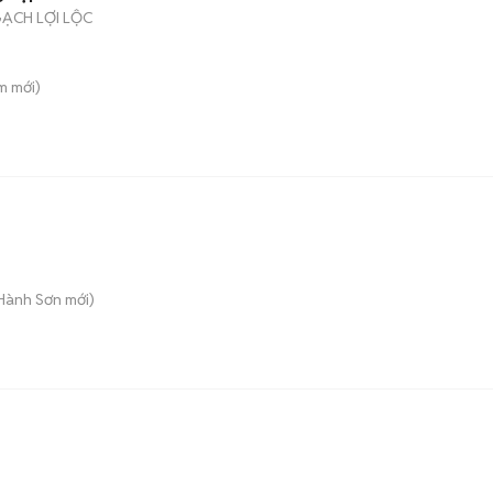
ẠCH LỢI LỘC
m
mới)
 Hành Sơn
mới)