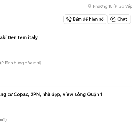
Phường 10
(
P. Gò Vấ
Bấm để hiện số
Chat
Kaki Đen tem italy
(
P. Bình Hưng Hòa
mới)
ung cư Copac, 2PN, nhà đẹp, view sông Quận 1
mới)