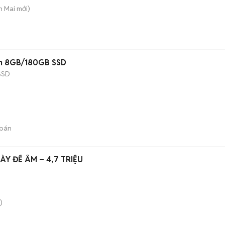
h Mai
mới)
nch 8GB/180GB SSD
SSD
bán
ÀY ĐẾ ÂM – 4,7 TRIỆU
)