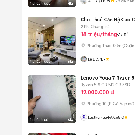
28
đã bán
Anh Kiệt BĐS
1 phút trước
4
Cho Thuê Căn Hộ Cao C
2 PN
Chung cư
18 triệu/tháng
75 m²
Phường Thảo Điền (Quận 
4.7
Lê Đức
1 phút trước
8
Lenovo Yoga 7 Ryzen 5
Ryzen 5
8 GB
512 GB
SSD
12.000.000 đ
Phường 10
(
P. Gò Vấp
mới
5.0
LuxthumuaGoVap
1 phút trước
5