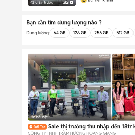
b
Bùi Tiến Khanh
42 giây trước
2
Bạn cần tìm
dung lượng
nào ?
Dung lượng:
64 GB
128 GB
256 GB
512 GB
Tin nổi bật
Sale thị trường thu nhập đến 18tr
CÔNG TY TNHH TRẦM HƯƠNG HOÀNG GIANG