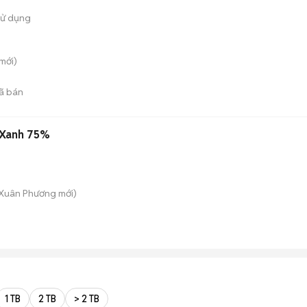
sử dụng
mới)
ã bán
 Xanh 75%
 Xuân Phương
mới)
1 TB
2 TB
> 2 TB