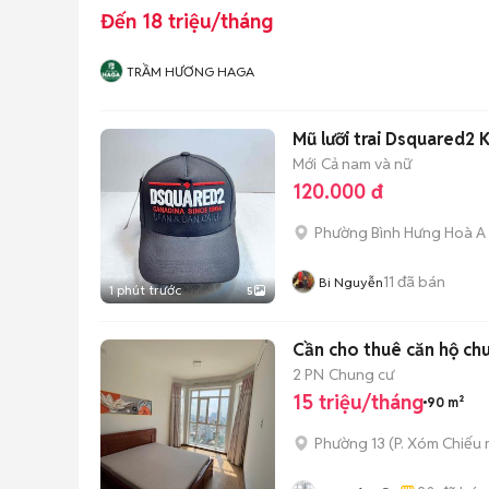
Đến 18 triệu/tháng
TRẦM HƯƠNG HAGA
Mũ lưỡi trai Dsquared2 
Mới
Cả nam và nữ
120.000 đ
Phường Bình Hưng Hoà A
11
đã bán
Bi Nguyễn
1 phút trước
5
Cần cho thuê căn hộ ch
2 PN
Chung cư
15 triệu/tháng
90 m²
Phường 13
(
P. Xóm Chiếu