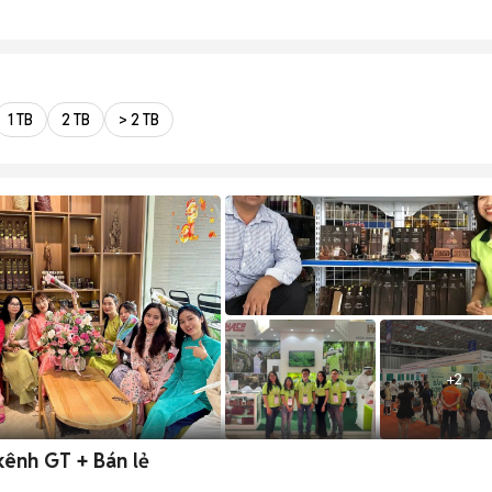
1 TB
2 TB
> 2 TB
+
2
 kênh GT + Bán lẻ