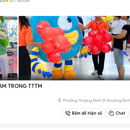
5.0
347
đã bán
 LÀM TRONG TTTM
Phường Thượng Đình
(
P. Khương Đìn
Bấm để hiện số
Chat