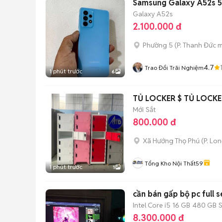
Samsung Galaxy A52s 
Galaxy A52s
2.100.000 đ
Phường 5
(
P. Thanh Đức
m
4.7
Trao Đổi Trãi Nghiệm
1 phút trước
6
TỦ LOCKER $ TỦ LOCK
Mới
Sắt
800.000 đ
Xã Hướng Thọ Phú
(
P. Lo
Tổng Kho Nội Thất59
1 phút trước
1
cần bán gấp bộ pc full s
Intel Core i5
16 GB
480 GB
8.300.000 đ