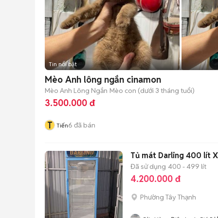
Tin nổi bật
Mèo Anh lông ngắn cinamon
Mèo Anh Lông Ngắn
Mèo con (dưới 3 tháng tuổi)
3.500.000 đ
T
6
đã bán
Tiến
Tủ mát Darling 400 lít 
Đã sử dụng
400 - 499 lít
4.200.000 đ
Phường Tây Thạnh