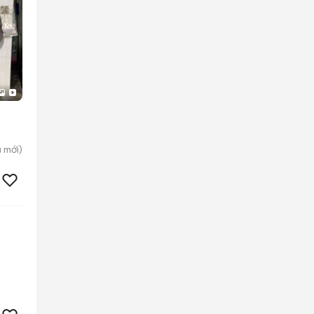
ú
mới)