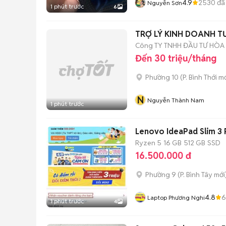
4.9
2530
đã
Nguyễn Sơn
1 phút trước
6
TRỢ LÝ KINH DOANH T
Công TY TNHH ĐẦU TƯ HÒA
Đến 30 triệu/tháng
Phường 10
(
P. Bình Thới
mớ
N
Nguyễn Thành Nam
1 phút trước
Lenovo IdeaPad Slim 3
Ryzen 5
16 GB
512 GB
SSD
16.500.000 đ
Phường 9
(
P. Bình Tây
mới
4.8
6
Laptop Phương Nghi
1 phút trước
4