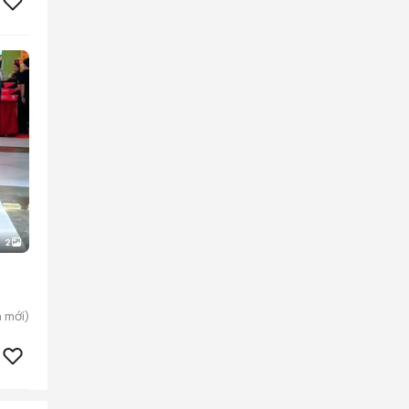
2
h
mới)