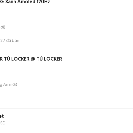
5G Xanh Amoled 120Hz
ới)
127
đã bán
ER TỦ LOCKER @ TỦ LOCKER
ng An
mới)
et
SSD