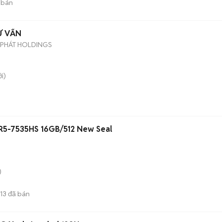
 bán
Ư VẤN
 PHÁT HOLDINGS
i)
 R5-7535HS 16GB/512 New Seal
)
13
đã bán