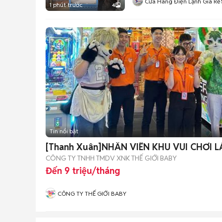
Cửa Hàng Điện Lạnh Giá Rẻ
1 phút trước
4
Tin nổi bật
[Thanh Xuân]NHÂN VIÊN KHU VUI CHƠI
CÔNG TY TNHH TMDV XNK THẾ GIỚI BABY
Đến 9 triệu/tháng
CÔNG TY THẾ GIỚI BABY