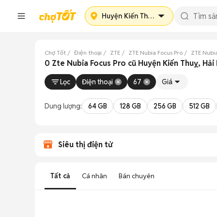
Huyện Kiến Thuỵ
Chợ Tốt
Điện thoại
ZTE
ZTE Nubia Focus Pro
ZTE Nubia
0 Zte Nubia Focus Pro cũ Huyện Kiến Thuỵ, Hả
Lọc
Điện thoại
67
Giá
Dung lượng:
64 GB
128 GB
256 GB
512 GB
Siêu thị điện tử
Tất cả
Cá nhân
Bán chuyên