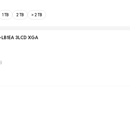
1 TB
2 TB
> 2 TB
T-LB1EA 3LCD XGA
)