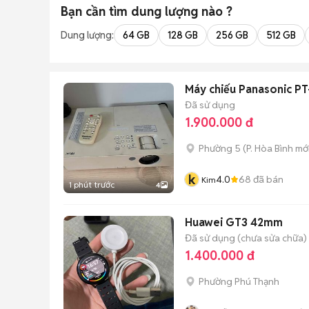
Bạn cần tìm
dung lượng
nào ?
Dung lượng:
64 GB
128 GB
256 GB
512 GB
Máy chiếu Panasonic P
Đã sử dụng
1.900.000 đ
Phường 5
(
P. Hòa Bình
mới
k
4.0
68
đã bán
Kim
1 phút trước
4
Huawei GT3 42mm
Đã sử dụng (chưa sửa chữa)
1.400.000 đ
Phường Phú Thạnh