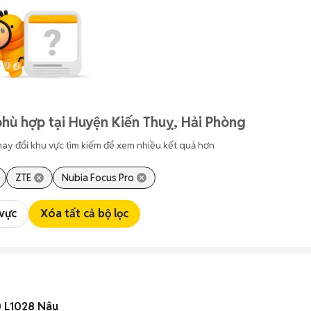
hù hợp tại Huyện Kiến Thuỵ, Hải Phòng
hay đổi khu vực tìm kiếm để xem nhiều kết quả hơn
ZTE
Nubia Focus Pro
 vực
Xóa tất cả bộ lọc
 L1028 Nâu