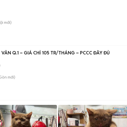
ội
mới)
O VÂN Q.1 – GIÁ CHỈ 105 TR/THÁNG – PCCC ĐẦY ĐỦ
²
 Gòn
mới)