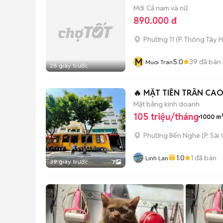
Mới
Cả nam và nữ
890.000 đ
Phường 11
(
P. Thông Tây H
M
5.0
39
đã bán
Muoi Tran
28 giây trước
​🔥 MẶT TIỀN TRẦN CA
Mặt bằng kinh doanh
105 triệu/tháng
1000 m
Phường Bến Nghé
(
P. Sài
1.0
1
đã bán
Linh Lan
39 giây trước
7