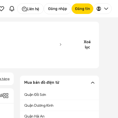
Đăng nhập
Đăng tin
Liên hệ
Xoá
lọc
a hàng
Mua bán đồ điện tử
Quận Đồ Sơn
ới
Quận Dương Kinh
Quận Hải An