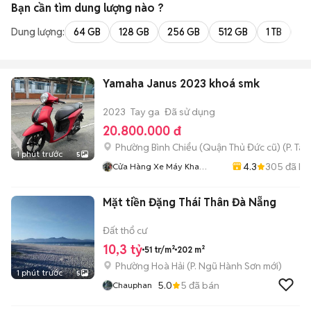
Bạn cần tìm
dung lượng
nào ?
Dung lượng:
64 GB
128 GB
256 GB
512 GB
1 TB
2 
Yamaha Janus 2023 khoá smk
2023
Tay ga
Đã sử dụng
20.800.000 đ
Phường Bình Chiểu (Quận Thủ Đức cũ)
(
P. Ta
1 phút trước
5
4.3
305
đã bá
Cửa Hàng Xe Máy Kha
Hoàng
Mặt tiền Đặng Thái Thân Đà Nẵng
Đất thổ cư
10,3 tỷ
51 tr/m²
202 m²
Phường Hoà Hải
(
P. Ngũ Hành Sơn
mới)
1 phút trước
5
5.0
5
đã bán
Chauphan