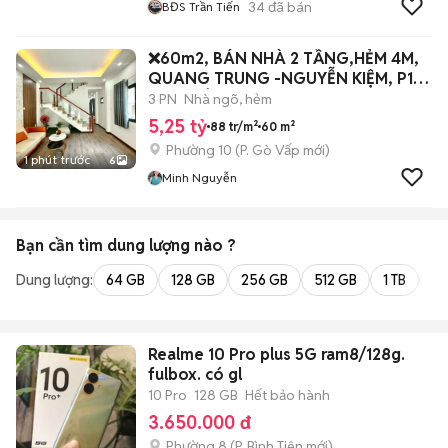
34
đã bán
BĐS Trần Tiến
❌60m2, BÁN NHÀ 2 TẦNG,HẺM 4M,
QUANG TRUNG -NGUYỄN KIỆM, P10
GV, 5 TỶ.
3 PN
Nhà ngõ, hẻm
5,25 tỷ
88 tr/m²
60 m²
Phường 10
(
P. Gò Vấp
mới)
1 phút trước
6
Minh Nguyễn
Bạn cần tìm
dung lượng
nào ?
Dung lượng:
64 GB
128 GB
256 GB
512 GB
1 TB
2 
Realme 10 Pro plus 5G ram8/128g.
fulbox. có gl
10 Pro
128 GB
Hết bảo hành
3.650.000 đ
Phường 8
(
P. Bình Tiên
mới)