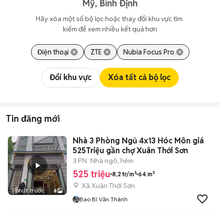
Mỹ, Bình Định
Hãy xóa một số bộ lọc hoặc thay đổi khu vực tìm 
kiếm để xem nhiều kết quả hơn
Điện thoại
ZTE
Nubia Focus Pro
Đổi khu vực
Xóa tất cả bộ lọc
Tin đăng mới
Nhà 3 Phòng Ngủ 4x13 Hóc Môn giá
525Triệu gần chợ Xuân Thới Sơn
3 PN
Nhà ngõ, hẻm
525 triệu
8,2 tr/m²
64 m²
Xã Xuân Thới Sơn
1 phút trước
8
Bao Bì Văn Thành