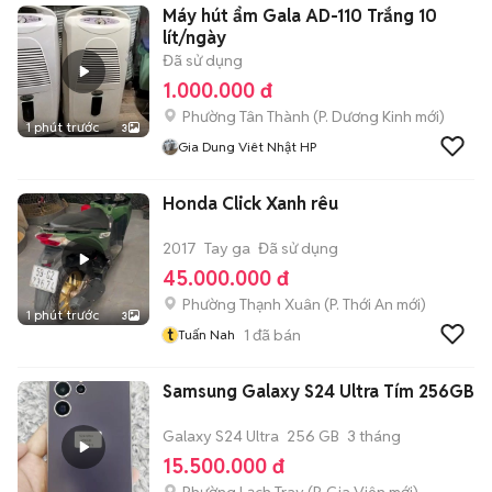
Máy hút ẩm Gala AD-110 Trắng 10
lít/ngày
Đã sử dụng
1.000.000 đ
Phường Tân Thành
(
P. Dương Kinh
mới)
1 phút trước
3
Gia Dung Viêt Nhật HP
Honda Click Xanh rêu
2017
Tay ga
Đã sử dụng
45.000.000 đ
Phường Thạnh Xuân
(
P. Thới An
mới)
1 phút trước
3
t
1
đã bán
Tuấn Nah
Samsung Galaxy S24 Ultra Tím 256GB
Galaxy S24 Ultra
256 GB
3 tháng
15.500.000 đ