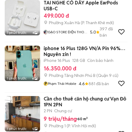
TAI NGHE CÓ DÂY Apple EarPods
USB-C
499.000 đ
Phường Xuân Hà
(
P. Thanh Khê
mới)
397
đã
5.0
GẠO STORE ĐIỆN THOẠI
1 phút trước
4
bán
TRẢ GÓP GIÁ RẺ ĐÀ
NẴNG
iphone 16 Plus 128G VN/A Pin 96%…
Nguyên zin !
iPhone 16 Plus
128 GB
Còn bảo hành
16.350.000 đ
Phường Tăng Nhơn Phú B (Quận 9 cũ)
1 phút trước
6
P
4.6
881
đã bán
Phạm Thái Mobile
Cần cho thuê căn hộ chung cư Vạn Đô
1PN 2PN
2 PN
Chung cư
9 triệu/tháng
60 m²
Phường 1
(
P. Vĩnh Hội
mới)
1 phút trước
5