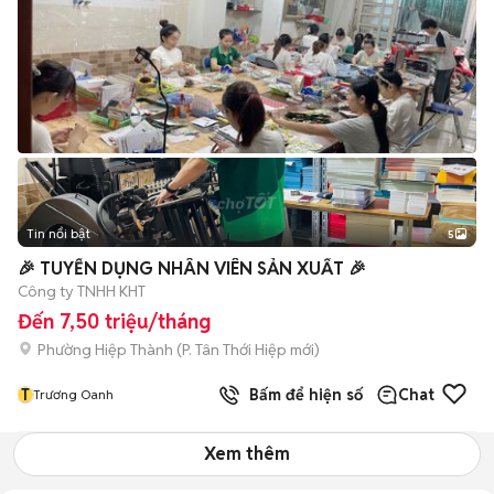
Tin nổi bật
5
🎉 TUYỂN DỤNG NHÂN VIÊN SẢN XUẤT 🎉
Công ty TNHH KHT
Đến 7,50 triệu/tháng
Phường Hiệp Thành
(
P. Tân Thới Hiệp
mới)
T
Bấm để hiện số
Chat
Trương Oanh
Xem thêm