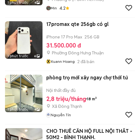
1 phút trước
4
4.2
Min
17promax qte 256gb có gl
iPhone 17 Pro Max
256 GB
31.500.000 đ
Phường Đông Hưng Thuận
1 phút trước
6
X
2
đã bán
Xuann Hoang
phòng trọ mới xây ngay chợ thới tứ
Nội thất đầy đủ
2,8 triệu/tháng
18 m²
Xã Đông Thạnh
1 phút trước
4
Nguyễn Tín
CHO THUÊ CĂN HỘ FULL NỘI THẤT -
50M2 - BÌNH THẠNH.