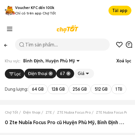
Voucher KFC đến 100k
Tải app
Chỉ có trên app Chợ Tốt
Khu vực:
Bình Định, Huyện Phù Mỹ
Xoá lọc
Điện thoại
67
Giá
Lọc
Dung lượng:
64 GB
128 GB
256 GB
512 GB
1 TB
2 
Chợ Tốt
Điện thoại
ZTE
ZTE Nubia Focus Pro
ZTE Nubia Focus Pro Bì
0 Zte Nubia Focus Pro cũ Huyện Phù Mỹ, Bình Định đẹp