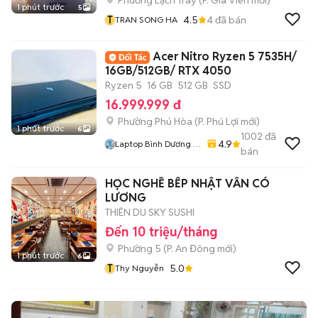
Phường Lạch Tray
(
P. Gia Viên
mới)
1 phút trước
5
T
4.5
4
đã bán
TRAN SONG HA
Acer Nitro Ryzen 5 7535H/
16GB/512GB/ RTX 4050
Ryzen 5
16 GB
512 GB
SSD
16.999.999 đ
Phường Phú Hòa
(
P. Phú Lợi
mới)
1 phút trước
6
1002
đã
4.9
Laptop Bình Dương (
bán
Huỳnh Gia )
HỌC NGHỀ BẾP NHẬT VẪN CÓ
LƯƠNG
THIÊN DU SKY SUSHI
Đến 10 triệu/tháng
Phường 5
(
P. An Đông
mới)
1 phút trước
6
T
5.0
Thy Nguyễn