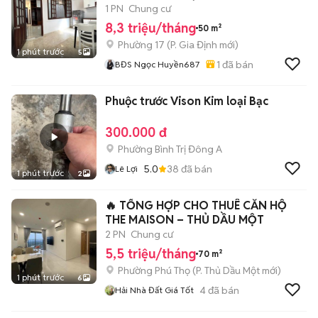
1 PN
Chung cư
8,3 triệu/tháng
50 m²
Phường 17
(
P. Gia Định
mới)
1 phút trước
5
1
đã bán
BĐS Ngọc Huyền687
Phuộc trước Vison Kim loại Bạc
300.000 đ
Phường Bình Trị Đông A
5.0
38
đã bán
Lê Lợi
1 phút trước
2
🔥 TỔNG HỢP CHO THUÊ CĂN HỘ
THE MAISON – THỦ DẦU MỘT
2 PN
Chung cư
5,5 triệu/tháng
70 m²
Phường Phú Thọ
(
P. Thủ Dầu Một
mới)
1 phút trước
6
4
đã bán
Hải Nhà Đất Giá Tốt