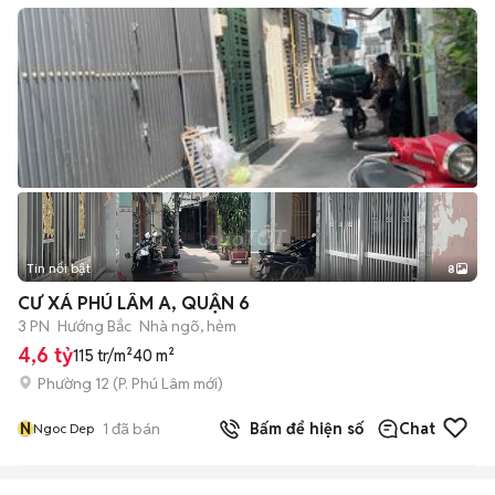
Tin nổi bật
8
+
2
CƯ XÁ PHÚ LÂM A, QUẬN 6
3 PN
Hướng Bắc
Nhà ngõ, hẻm
4,6 tỷ
115 tr/m²
40 m²
Phường 12
(
P. Phú Lâm
mới)
N
1
đã bán
Bấm để hiện số
Chat
Ngoc Dep