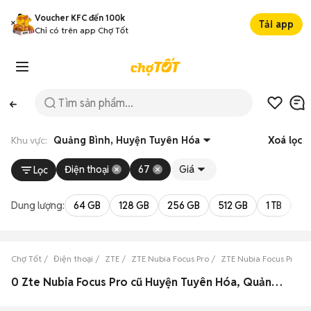
Voucher KFC đến 100k
Tải app
Chỉ có trên app Chợ Tốt
Khu vực:
Quảng Bình, Huyện Tuyên Hóa
Xoá lọc
Điện thoại
67
Giá
Lọc
Dung lượng:
64 GB
128 GB
256 GB
512 GB
1 TB
2 
Chợ Tốt
Điện thoại
ZTE
ZTE Nubia Focus Pro
ZTE Nubia Focus Pro Q
0 Zte Nubia Focus Pro cũ Huyện Tuyên Hóa, Quảng Bình đẹp