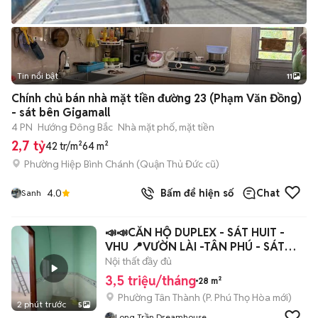
Tin nổi bật
11
+
2
Chính chủ bán nhà mặt tiền đường 23 (Phạm Văn Đồng)
- sát bên Gigamall
4 PN
Hướng Đông Bắc
Nhà mặt phố, mặt tiền
2,7 tỷ
42 tr/m²
64 m²
Phường Hiệp Bình Chánh (Quận Thủ Đức cũ)
4.0
Bấm để hiện số
Chat
Sanh
📣📣CĂN HỘ DUPLEX - SÁT HUIT -
VHU 📍VƯỜN LÀI -TÂN PHÚ - SÁT
VHU
Nội thất đầy đủ
3,5 triệu/tháng
28 m²
Phường Tân Thành
(
P. Phú Thọ Hòa
mới)
2 phút trước
5
Long Trần Dreamhouse