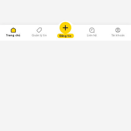
Trang chủ
Quản lý tin
Liên hệ
Tài khoản
Đăng tin
109.000 Bình chọn
Tải ứng dụng Chợ Tốt
Về Chợ Tốt
Quy chế sàn
Chính sách bảo mật
Giải quyết tranh chấp
CÔNG TY TNHH CHỢ TỐT - Người đại diện theo pháp luật:
Nguyễn Trọng Tấn; GPDKKD: 0312120782 do Sở KH & ĐT TP.HCM cấp ngày