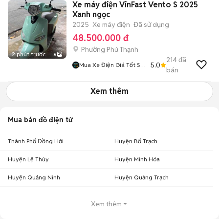
Xe máy điện VinFast Vento S 2025
Xanh ngọc
2025
Xe máy điện
Đã sử dụng
48.500.000 đ
Phường Phú Thạnh
2 phút trước
6
214
đã
5.0
Mua Xe Điện Giá Tốt Sài
bán
Gòn
Xem thêm
Mua bán đồ điện tử
Thành Phố Đồng Hới
Huyện Bố Trạch
Huyện Lệ Thủy
Huyện Minh Hóa
Huyện Quảng Ninh
Huyện Quảng Trạch
Xem thêm