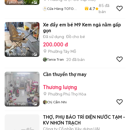
1 phút trước
6
85
đã
4.7
Cửa Hàng TOTO
bán
MOBILE
Xe đẩy em bé M9 Kem ngả nằm gấp
gọn
Đã sử dụng
Đồ cho bé
200.000 đ
Phường Tây Mỗ
1 phút trước
3
20
đã bán
Tania Tran
Cần thuyển thợ may
Thương lượng
Phường Phú Thọ Hòa
Chị Cẩm Nhi
1 phút trước
1
THỢ, PHỤ BẢO TRÌ ĐIỆN NƯỚC TẠM -
KV NHƠN TRẠCH
Công ty Cổ phần Xây dựng U&I