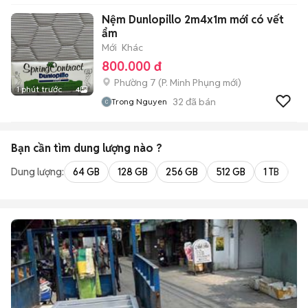
Nệm Dunlopillo 2m4x1m mới có vết
ẩm
Mới
Khác
800.000 đ
Phường 7
(
P. Minh Phụng
mới)
1 phút trước
4
32
đã bán
Trong Nguyen
Bạn cần tìm
dung lượng
nào ?
Dung lượng:
64 GB
128 GB
256 GB
512 GB
1 TB
2 