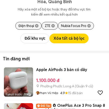
Hóa, Quảng Bình
Hãy xóa một số bộ lọc hoặc thay đổi khu vực tìm 
kiếm để xem nhiều kết quả hơn
Điện thoại
ZTE
Nubia Focus Pro
Đổi khu vực
Xóa tất cả bộ lọc
Tin đăng mới
Apple AirPods 3 bản có dây
1.100.000 đ
Phường Phước Long A (Quận 9 cũ)
4.9
15
đã bán
Phạm Vũ Hiệp
1 phút trước
4
🧲 OnePlus Ace 3 Pro Snap 8