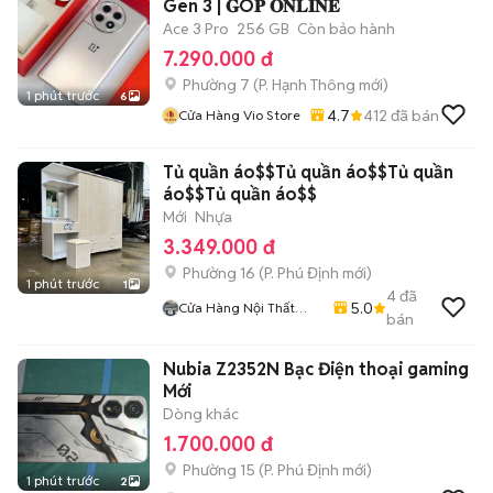
Gen 3 | 𝐆Ó𝐏 𝐎𝐍𝐋𝐈𝐍𝐄
Ace 3 Pro
256 GB
Còn bảo hành
7.290.000 đ
Phường 7
(
P. Hạnh Thông
mới)
1 phút trước
6
4.7
412
đã bán
Cửa Hàng Vio Store
Tủ quần áo$$Tủ quần áo$$Tủ quần
áo$$Tủ quần áo$$
Mới
Nhựa
3.349.000 đ
Phường 16
(
P. Phú Định
mới)
1 phút trước
1
4
đã
5.0
Cửa Hàng Nội Thất
bán
Lâm Gia
Nubia Z2352N Bạc Điện thoại gaming
Mới
Dòng khác
1.700.000 đ
Phường 15
(
P. Phú Định
mới)
1 phút trước
2