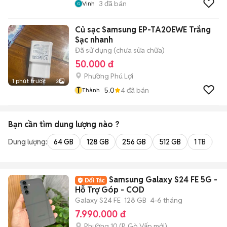
3
đã bán
Vinh
Củ sạc Samsung EP-TA20EWE Trắng
Sạc nhanh
Đã sử dụng (chưa sửa chữa)
50.000 đ
Phường Phú Lợi
1 phút trước
3
T
5.0
4
đã bán
Thành
Bạn cần tìm
dung lượng
nào ?
Dung lượng:
64 GB
128 GB
256 GB
512 GB
1 TB
2 
Samsung Galaxy S24 FE 5G -
Hỗ Trợ Góp - COD
Galaxy S24 FE
128 GB
4-6 tháng
7.990.000 đ
Phường 10
(
P. Gò Vấp
mới)