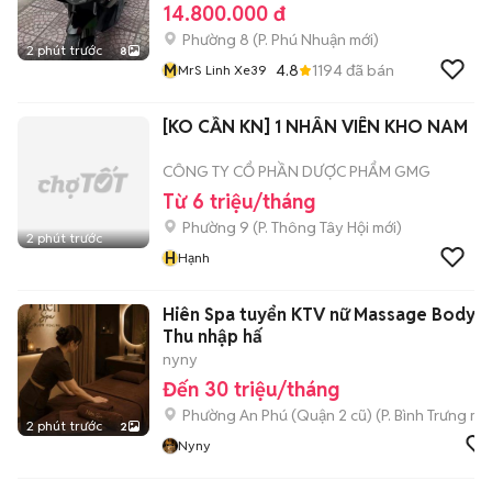
14.800.000 đ
Phường 8
(
P. Phú Nhuận
mới)
2 phút trước
8
M
4.8
1194
đã bán
MrS Linh Xe39
[KO CẦN KN] 1 NHÂN VIÊN KHO NAM
CÔNG TY CỔ PHẦN DƯỢC PHẨM GMG
Từ 6 triệu/tháng
Phường 9
(
P. Thông Tây Hội
mới)
2 phút trước
H
Hạnh
Hiên Spa tuyển KTV nữ Massage Body –
Thu nhập hấ
nyny
Đến 30 triệu/tháng
Phường An Phú (Quận 2 cũ)
(
P. Bình Trưng
mới
2 phút trước
2
Nyny