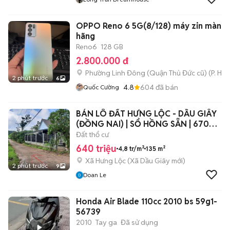
OPPO Reno 6 5G(8/128) máy zin màn zi
hãng
Reno6
128 GB
2.800.000 đ
Phường Linh Đông (Quận Thủ Đức cũ)
(
P. Hiệ
2 phút trước
6
4.8
604
đã bán
Quốc Cường
BÁN LÔ ĐẤT HƯNG LỘC - DẦU GIÂY
(ĐỒNG NAI) | SỔ HỒNG SẴN | 670
TRIỆU
Đất thổ cư
640 triệu
4,8 tr/m²
135 m²
Xã Hưng Lộc
(
Xã Dầu Giây
mới)
2 phút trước
9
Doan Le
Honda Air Blade 110cc 2010 bs 59g1-
56739
2010
Tay ga
Đã sử dụng