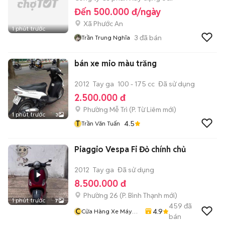
Đến 500.000 đ/ngày
Xã Phước An
1 phút trước
3
đã bán
Trần Trung Nghĩa
bán xe mio màu trăng
2012
Tay ga
100 - 175 cc
Đã sử dụng
2.500.000 đ
Phường Mễ Trì
(
P. Từ Liêm
mới)
1 phút trước
3
T
4.5
Trần Văn Tuấn
Piaggio Vespa Fi Đỏ chính chủ
2012
Tay ga
Đã sử dụng
8.500.000 đ
Phường 26
(
P. Bình Thạnh
mới)
1 phút trước
7
459
đã
C
4.9
Cửa Hàng Xe Máy
bán
Văn Vũ