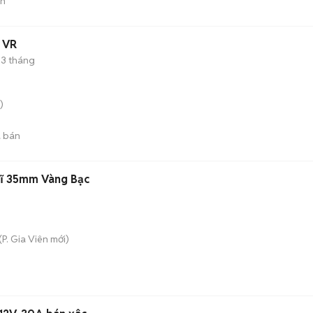
án
4 VR
3 tháng
)
 bán
Sĩ 35mm Vàng Bạc
(
P. Gia Viên
mới)