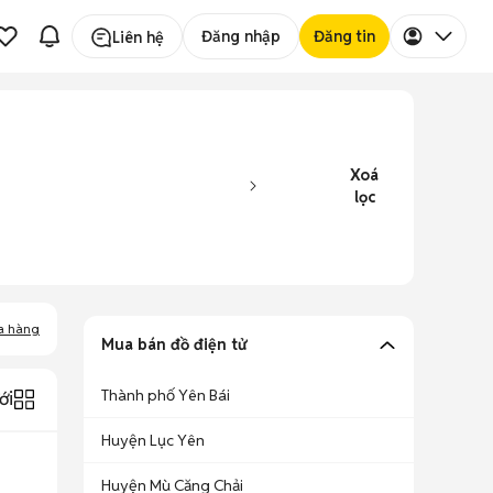
Đăng nhập
Đăng tin
Liên hệ
Xoá
lọc
a hàng
Mua bán đồ điện tử
Thành phố Yên Bái
ới
Huyện Lục Yên
Huyện Mù Căng Chải