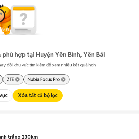
 phù hợp tại Huyện Yên Bình, Yên Bái
hay đổi khu vực tìm kiếm để xem nhiều kết quả hơn
ZTE
Nubia Focus Pro
 vực
Xóa tất cả bộ lọc
anh trắng 230km