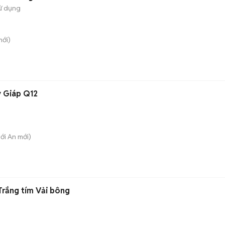
ử dụng
ới)
y Giáp Q12
hới An
mới)
rắng tím Vải bông