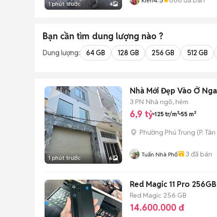
Kiên
1 phút trước
4
Bạn cần tìm
dung lượng
nào ?
Dung lượng:
64 GB
128 GB
256 GB
512 GB
Nhà Mới Đẹp Vào Ở Ngay
3 PN
Nhà ngõ, hẻm
6,9 tỷ
125 tr/m²
55 m²
Phường Phú Trung
(
P. Tân
3
đã bán
Tuấn Nhà Phố
1 phút trước
6
Red Magic 11 Pro 256GB 
Red Magic
256 GB
14.600.000 đ