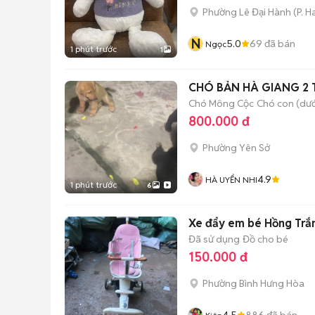
Phường Lê Đại Hành
(
P. H
N
5.0
69
đã bán
Ngọc
1 phút trước
1
CHÓ BẢN HÀ GIANG 2 
Chó Mông Cộc
Chó con (dướ
800.000 đ
Phường Yên Sở
4.9
HÀ UYỂN NHI
1 phút trước
6
Xe đẩy em bé Hồng Trắ
Đã sử dụng
Đồ cho bé
150.000 đ
Phường Bình Hưng Hòa
4.5
886
đã bán