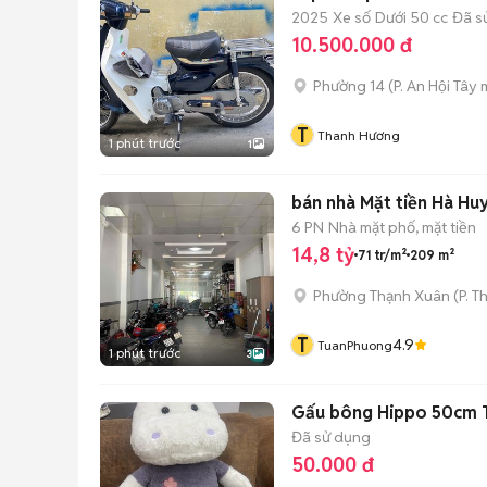
2025
Xe số
Dưới 50 cc
Đã s
10.500.000 đ
Phường 14
(
P. An Hội Tây
m
T
Thanh Hương
1 phút trước
1
bán nhà Mặt tiền Hà Hu
6 PN
Nhà mặt phố, mặt tiền
14,8 tỷ
71 tr/m²
209 m²
Phường Thạnh Xuân
(
P. T
T
4.9
TuanPhuong
1 phút trước
3
Gấu bông Hippo 50cm T
Đã sử dụng
50.000 đ