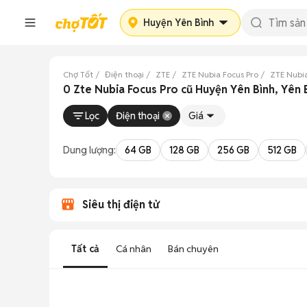
Huyện Yên Bình
Chợ Tốt
Điện thoại
ZTE
ZTE Nubia Focus Pro
ZTE Nubia
0 Zte Nubia Focus Pro cũ Huyện Yên Bình, Yên 
Lọc
Điện thoại
Giá
Dung lượng:
64 GB
128 GB
256 GB
512 GB
Siêu thị điện tử
Tất cả
Cá nhân
Bán chuyên