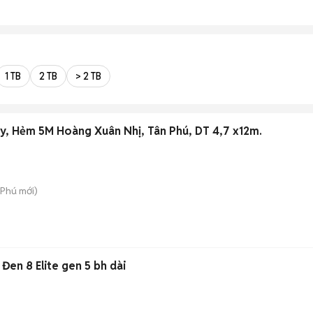
1 TB
2 TB
> 2 TB
, Hẻm 5M Hoàng Xuân Nhị, Tân Phú, DT 4,7 x12m.
 Phú
mới)
Đen 8 Elite gen 5 bh dài