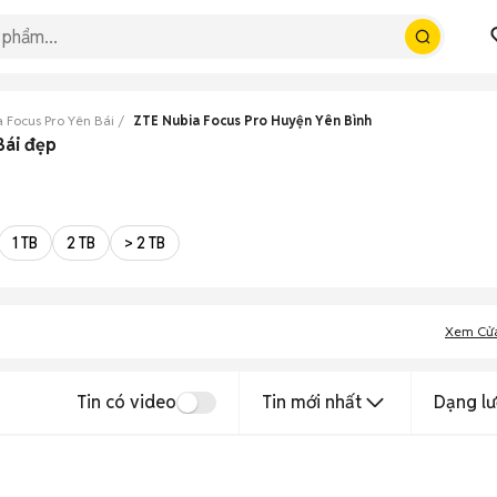
 Focus Pro Yên Bái
ZTE Nubia Focus Pro Huyện Yên Bình
Bái đẹp
1 TB
2 TB
> 2 TB
Xem Cử
Tin có video
Tin mới nhất
Dạng lư