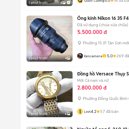
Q
5.0
16
đã b
Quốc Cường
1 phút trước
2
Ống kính Nikon 16 35 F
Đã sử dụng (chưa sửa chữa)
5.500.000 đ
Phường 15
(
P. Tân Sơn
mới
5.0
269
đã
Kencamera
1 phút trước
4
Đồng hồ Versace Thụy 
Mới
Cả nam và nữ
2.800.000 đ
Phường Đổng Quốc Bình
l
4.2
57
đã bán
Linh
1 phút trước
6