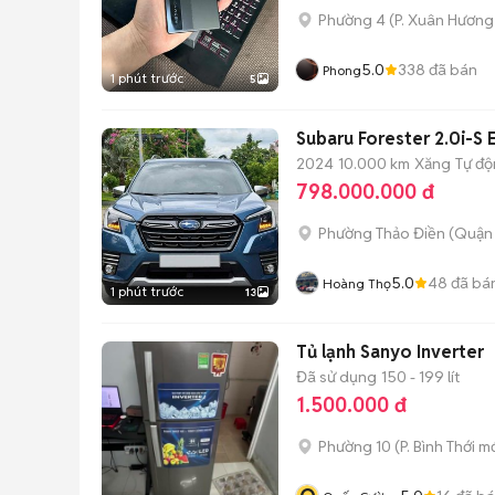
Phường 4
(
P. Xuân Hương 
5.0
338
đã bán
Phong
1 phút trước
5
Subaru Forester 2.0i-S
2024
10.000 km
Xăng
Tự đ
798.000.000 đ
Phường Thảo Điền (Quận 
5.0
48
đã bá
Hoàng Thọ
1 phút trước
13
Tủ lạnh Sanyo Inverter
Đã sử dụng
150 - 199 lít
1.500.000 đ
Phường 10
(
P. Bình Thới
mớ