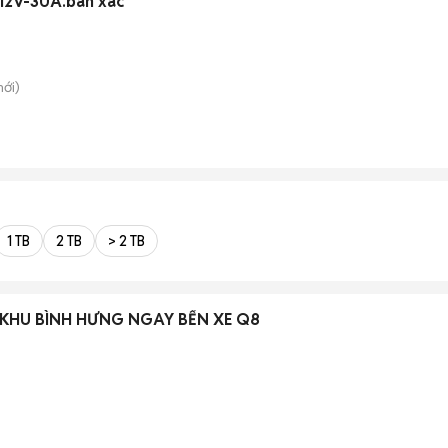
 12V-30A.bán xâc
ới)
1 TB
2 TB
> 2 TB
 KHU BÌNH HƯNG NGAY BẾN XE Q8