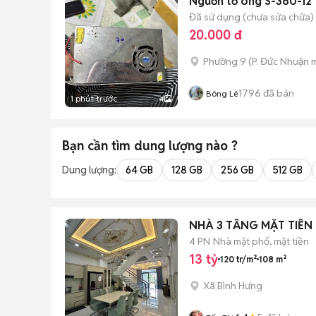
Nguồn tổ ong S-360-12
Đã sử dụng (chưa sửa chữa)
20.000 đ
Phường 9
(
P. Đức Nhuận
m
1796
đã bán
Bông Lê
1 phút trước
4
Bạn cần tìm
dung lượng
nào ?
Dung lượng:
64 GB
128 GB
256 GB
512 GB
NHÀ 3 TẦNG MẶT TIỀN
4 PN
Nhà mặt phố, mặt tiền
13 tỷ
120 tr/m²
108 m²
Xã Bình Hưng