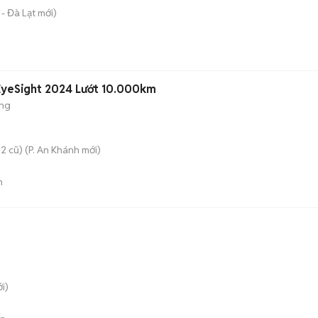
- Đà Lạt
mới)
 EyeSight 2024 Lướt 10.000km
ộng
2 cũ)
(
P. An Khánh
mới)
n
i)