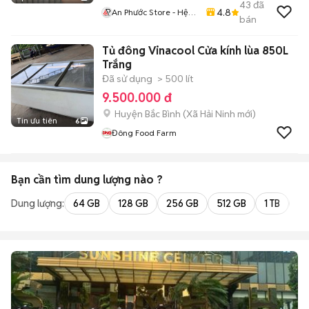
43
đã
4.8
An Phước Store - Hệ
bán
Thống Bán Lẻ Di Động
Chính Hãng Việt Nam
Tủ đông Vinacool Cửa kính lùa 850L
Trắng
Đã sử dụng
> 500 lít
9.500.000 đ
Huyện Bắc Bình
(
Xã Hải Ninh
mới)
Tin ưu tiên
6
Đông Food Farm
Bạn cần tìm
dung lượng
nào ?
Dung lượng:
64 GB
128 GB
256 GB
512 GB
1 TB
2 