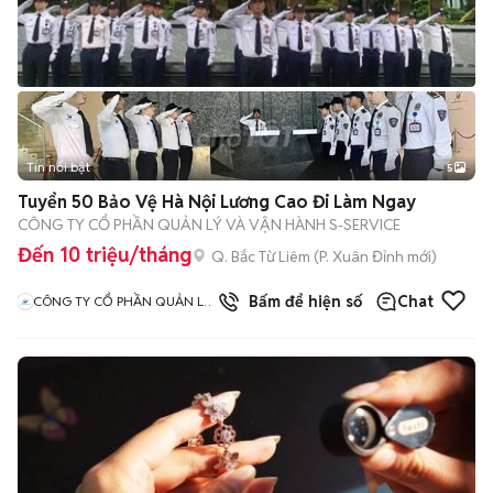
Tin nổi bật
5
Tuyển 50 Bảo Vệ Hà Nội Lương Cao Đi Làm Ngay
CÔNG TY CỔ PHẦN QUẢN LÝ VÀ VẬN HÀNH S-SERVICE
Đến 10 triệu/tháng
Q. Bắc Từ Liêm
(
P. Xuân Đỉnh
mới)
Bấm để hiện số
Chat
CÔNG TY CỔ PHẦN QUẢN LÝ
VÀ VẬN HÀNH S SERVICE