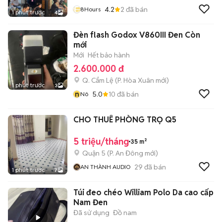
4.2
2
đã bán
8Hours
1 phút trước
4
Đèn flash Godox V860III Đen Còn
mới
Mới
Hết bảo hành
2.600.000 đ
Q. Cẩm Lệ
(
P. Hòa Xuân
mới)
1 phút trước
3
n
5.0
10
đã bán
Nô
CHO THUÊ PHÒNG TRỌ Q5
5 triệu/tháng
35 m²
Quận 5
(
P. An Đông
mới)
29
đã bán
AN THÀNH AUDIO
1 phút trước
7
Túi đeo chéo William Polo Da cao cấp
Nam Đen
Đã sử dụng
Đồ nam