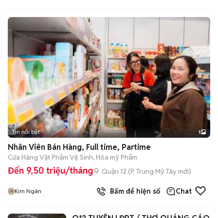
Thanh Xuân
Tin nổi bật
1
Nhân Viên Bán Hàng, Full time, Partime
Cửa Hàng Vật Phẩm Vệ Sinh, Hóa mỹ Phẩm
Đến 9,50 triệu/tháng
Quận 12
(
P. Trung Mỹ Tây
mới)
Bấm để hiện số
Chat
Kim Ngân