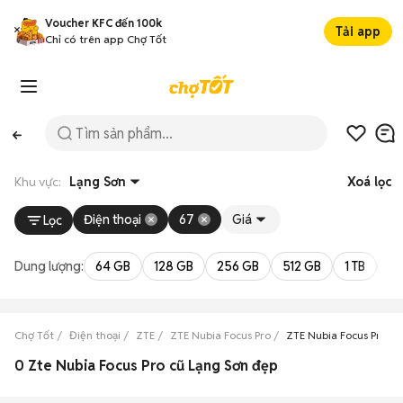
Voucher KFC đến 100k
Tải app
Chỉ có trên app Chợ Tốt
Khu vực:
Lạng Sơn
Xoá lọc
Điện thoại
67
Giá
Lọc
Dung lượng:
64 GB
128 GB
256 GB
512 GB
1 TB
2 
Chợ Tốt
Điện thoại
ZTE
ZTE Nubia Focus Pro
ZTE Nubia Focus Pro L
0 Zte Nubia Focus Pro cũ Lạng Sơn đẹp