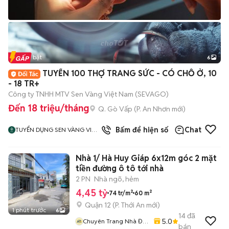
Tin nổi bật
6
+
2
TUYỂN 100 THỢ TRANG SỨC - CÓ CHỖ Ở, 10
- 18 TR+
Công ty TNHH MTV Sen Vàng Việt Nam (SEVAGO)
Đến 18 triệu/tháng
Q. Gò Vấp
(
P. An Nhơn
mới)
Bấm để hiện số
Chat
TUYỂN DỤNG SEN VÀNG VIỆT
NAM
Nhà 1/ Hà Huy Giáp 6x12m góc 2 mặt
tiền đường ô tô tới nhà
2 PN
Nhà ngõ, hẻm
4,45 tỷ
74 tr/m²
60 m²
Quận 12
(
P. Thới An
mới)
1 phút trước
6
14
đã
5.0
Chuyên Trang Nhà Đất
bán