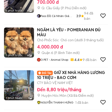
700.000 đ
Q. Cầu Giấy
(
P. Phú Diễn
mới)
1 phút trước
6
94
đã
3.9
Pass Đồ Cá Nhân Giá
bán
Tốt
NGẮM LÀ YÊU - POMERANIAN ĐỦ
MÀU
Chó Phốc Sóc
Chó con (dưới 3 tháng tuổi)
4.000.000 đ
Quận 6
(
P. Bình Tiên
mới)
1 phút trước
6
4.4
9
đã bán
O PET - Animal Shop
GIỮ XE NHÀ HÀNG LƯƠNG
10 TRIỆU - BAO CƠM
CTY BẢO VỆ NAM VIỆT
Đến 8,80 triệu/tháng
Huyện Hóc Môn
(
Xã Bà Điểm
mới)
1 phút trước
1
1
đã bán
NGUYỄN THANH HƯNG