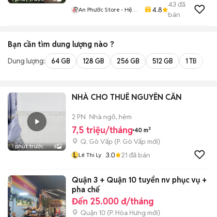
43
đã
4.8
An Phước Store - Hệ
bán
Thống Bán Lẻ Di Động
Chính Hãng Việt Nam
Bạn cần tìm
dung lượng
nào ?
Dung lượng:
64 GB
128 GB
256 GB
512 GB
1 TB
2 
NHÀ CHO THUÊ NGUYÊN CĂN
2 PN
Nhà ngõ, hẻm
7,5 triệu/tháng
40 m²
Q. Gò Vấp
(
P. Gò Vấp
mới)
1 phút trước
3
L
3.0
21
đã bán
Lê Thi Ly
Quận 3 + Quận 10 tuyển nv phục vụ +
pha chế
Đến 25.000 đ/tháng
Quận 10
(
P. Hòa Hưng
mới)