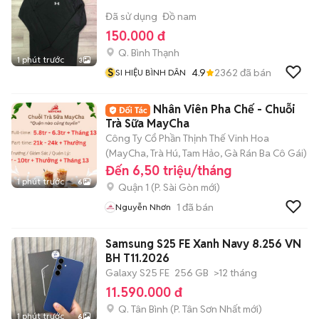
Đã sử dụng
Đồ nam
150.000 đ
Q. Bình Thạnh
1 phút trước
3
S
4.9
2362
đã bán
SI HIỆU BÌNH DÂN
Nhân Viên Pha Chế - Chuỗi
Trà Sữa MayCha
Công Ty Cổ Phần Thịnh Thế Vinh Hoa
(MayCha, Trà Hú, Tam Hảo, Gà Rán Ba Cô Gái)
Đến 6,50 triệu/tháng
1 phút trước
6
Quận 1
(
P. Sài Gòn
mới)
1
đã bán
Nguyễn Nhơn
Samsung S25 FE Xanh Navy 8.256 VN
BH T11.2026
Galaxy S25 FE
256 GB
>12 tháng
11.590.000 đ
Q. Tân Bình
(
P. Tân Sơn Nhất
mới)
1 phút trước
6