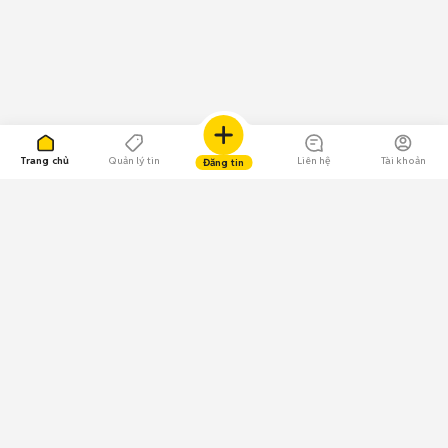
Trang chủ
Quản lý tin
Liên hệ
Tài khoản
Đăng tin
109.000 Bình chọn
Tải ứng dụng Chợ Tốt
Về Chợ Tốt
Quy chế sàn
Chính sách bảo mật
Giải quyết tranh chấp