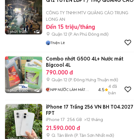
Q12 TUYỂN LĐPT / THỢ QUẢNG CÁO
CÔNG TY TNHH MTV QUẢNG CÁO TRUNG
LONG AN
Đến 15 triệu/tháng
1 phút trước
6
Quận 12
(
P. An Phú Đông
mới)
Thiện Lê
Combo nhớt G500 4L+ Nước mát
Bigcool 4L
790.000 đ
Quận 12
(
P. Đông Hưng Thuận
mới)
4
đã
4.5
NPP NƯỚC LÀM MÁT
1 phút trước
4
bán
BIGCOOL NGA
iPhone 17 Trắng 256 VN BH T04.2027
FPT
iPhone 17
256 GB
>12 tháng
21.590.000 đ
Q. Tân Bình
(
P. Tân Sơn Nhất
mới)
1 phút trước
6