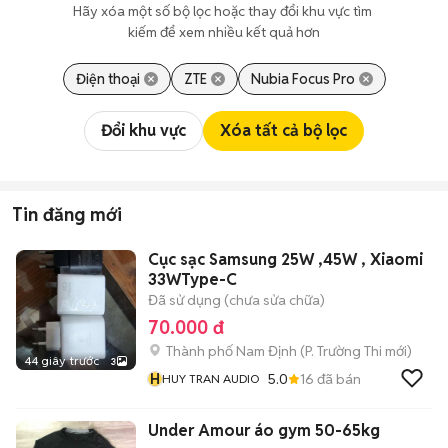
Hãy xóa một số bộ lọc hoặc thay đổi khu vực tìm 
kiếm để xem nhiều kết quả hơn
Điện thoại
ZTE
Nubia Focus Pro
Đổi khu vực
Xóa tất cả bộ lọc
Tin đăng mới
Cục sạc Samsung 25W ,45W , Xiaomi
33WType-C
Đã sử dụng (chưa sửa chữa)
70.000 đ
Thành phố Nam Định
(
P. Trường Thi
mới)
44 giây trước
3
H
5.0
16
đã bán
HUY TRAN AUDIO
Under Amour áo gym 50-65kg