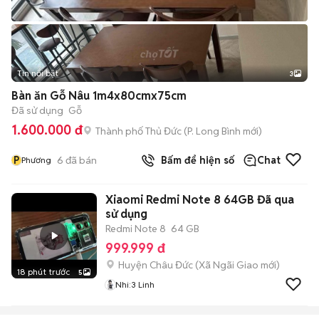
Tin nổi bật
3
Bàn ăn Gỗ Nâu 1m4x80cmx75cm
Đã sử dụng
Gỗ
1.600.000 đ
Thành phố Thủ Đức
(
P. Long Bình
mới)
P
6
đã bán
Bấm để hiện số
Chat
Phương
Xiaomi Redmi Note 8 64GB Đã qua
sử dụng
Redmi Note 8
64 GB
999.999 đ
Huyện Châu Đức
(
Xã Ngãi Giao
mới)
18 phút trước
5
Nhi:3 Linh