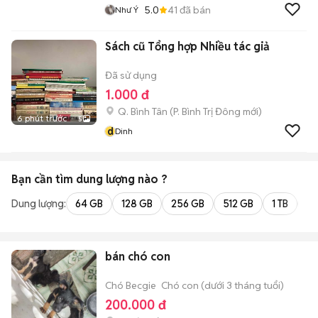
5.0
41
đã bán
Như Ý
Sách cũ Tổng hợp Nhiều tác giả
Đã sử dụng
1.000 đ
Q. Bình Tân
(
P. Bình Trị Đông
mới)
6 phút trước
5
d
Dinh
Bạn cần tìm
dung lượng
nào ?
Dung lượng:
64 GB
128 GB
256 GB
512 GB
1 TB
2 
bán chó con
Chó Becgie
Chó con (dưới 3 tháng tuổi)
200.000 đ