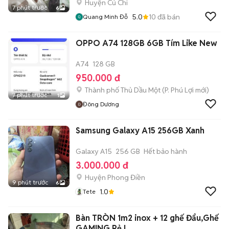
Huyện Củ Chi
7 phút trước
6
5.0
10
đã bán
Quang Minh Đỗ
OPPO A74 128GB 6GB Tím Like New
A74
128 GB
950.000 đ
Thành phố Thủ Dầu Một
(
P. Phú Lợi
mới)
7 phút trước
1
Đông Dương
Samsung Galaxy A15 256GB Xanh
Galaxy A15
256 GB
Hết bảo hành
3.000.000 đ
Huyện Phong Điền
9 phút trước
6
1.0
Tete
Bàn TRÒN 1m2 inox + 12 ghế Đẩu,Ghế
GAMING Rẻ.!