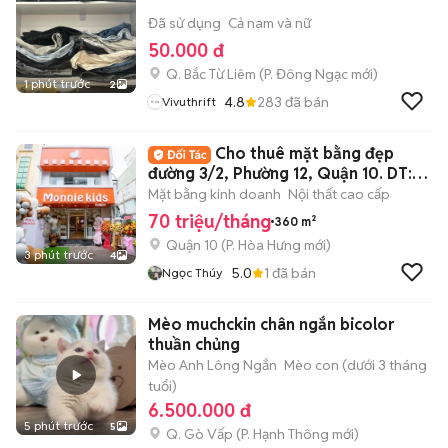
Đã sử dụng
Cả nam và nữ
50.000 đ
Q. Bắc Từ Liêm
(
P. Đông Ngạc
mới)
1 phút trước
2
4.8
283
đã bán
Vivuthrift
Cho thuê mặt bằng đẹp
đường 3/2, Phường 12, Quận 10. DT:
6x30m
Mặt bằng kinh doanh
Nội thất cao cấp
70 triệu/tháng
360 m²
Quận 10
(
P. Hòa Hưng
mới)
3 phút trước
4
5.0
1
đã bán
Ngọc Thúy
Mèo muchckin chân ngắn bicolor
thuần chủng
Mèo Anh Lông Ngắn
Mèo con (dưới 3 tháng
tuổi)
6.500.000 đ
5 phút trước
5
Q. Gò Vấp
(
P. Hạnh Thông
mới)