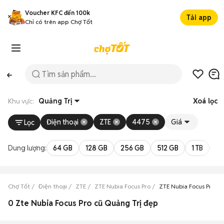
Voucher KFC đến 100k
Tải app
Chỉ có trên app Chợ Tốt
Khu vực:
Quảng Trị
Xoá lọc
Điện thoại
ZTE
4475
Giá
Lọc
Dung lượng:
64 GB
128 GB
256 GB
512 GB
1 TB
2 
Chợ Tốt
Điện thoại
ZTE
ZTE Nubia Focus Pro
ZTE Nubia Focus Pro Qu
0 Zte Nubia Focus Pro cũ Quảng Trị đẹp