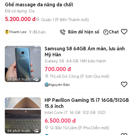
Ghế massage đa năng da chất
Đã sử dụng
Da
5.200.000 đ
Quận 1
(
P. Bến Thành
mới)
T
9
đã bán
Bấm để hiện số
Chat
Thanh Lee
Samsung S8 64GB Ám màn, lưu ảnh
Mỹ Hàn
Galaxy S8
64 GB
Hết bảo hành
700.000 đ
Thị xã Gò Công
(
P. Sơn Qui
mới)
26 phút trước
4
Nguyên Bảo
HP Pavilion Gaming 15 i7 16GB/512GB
15.6 inch
Intel Core i7
16 GB
512 GB
SSD
6.500.000 đ
Q. Bắc Từ Liêm
(
P. Phú Diễn
mới)
26 phút trước
1