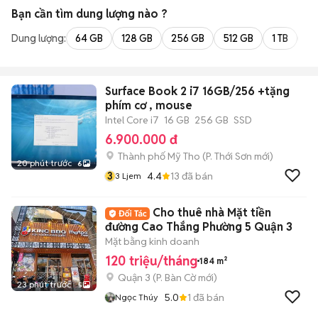
Bạn cần tìm
dung lượng
nào ?
Dung lượng:
64 GB
128 GB
256 GB
512 GB
1 TB
2 
Surface Book 2 i7 16GB/256 +tặng
phím cơ , mouse
Intel Core i7
16 GB
256 GB
SSD
6.900.000 đ
Thành phố Mỹ Tho
(
P. Thới Sơn
mới)
20 phút trước
6
3
4.4
13
đã bán
3 Ljem
Cho thuê nhà Mặt tiền
đường Cao Thắng Phường 5 Quận 3
Mặt bằng kinh doanh
120 triệu/tháng
184 m²
Quận 3
(
P. Bàn Cờ
mới)
23 phút trước
5
5.0
1
đã bán
Ngọc Thúy