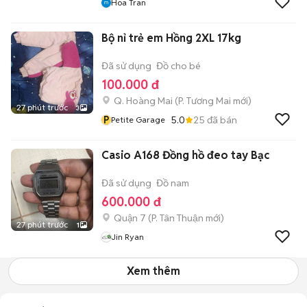
Hoa Tran
Bộ nỉ trẻ em Hồng 2XL 17kg
Đã sử dụng
Đồ cho bé
100.000 đ
Q. Hoàng Mai
(
P. Tương Mai
mới)
27 phút trước
3
P
5.0
25
đã bán
Petite Garage
Casio A168 Đồng hồ đeo tay Bạc
Đã sử dụng
Đồ nam
600.000 đ
Quận 7
(
P. Tân Thuận
mới)
27 phút trước
1
Jin Ryan
Xem thêm