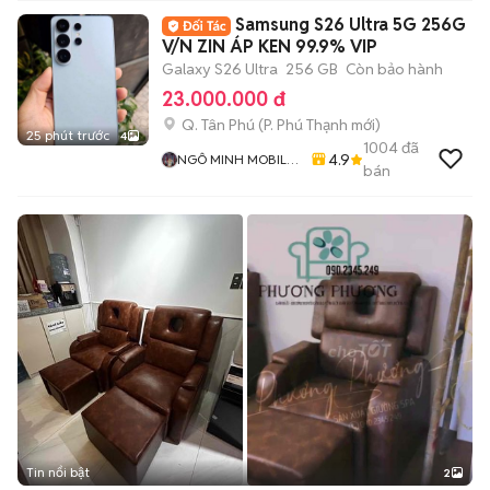
Samsung S26 Ultra 5G 256G
V/N ZIN ÁP KEN 99.9% VIP
Galaxy S26 Ultra
256 GB
Còn bảo hành
23.000.000 đ
Q. Tân Phú
(
P. Phú Thạnh
mới)
25 phút trước
4
1004
đã
4.9
NGÔ MINH MOBILE
bán
SHOP
Tin nổi bật
2