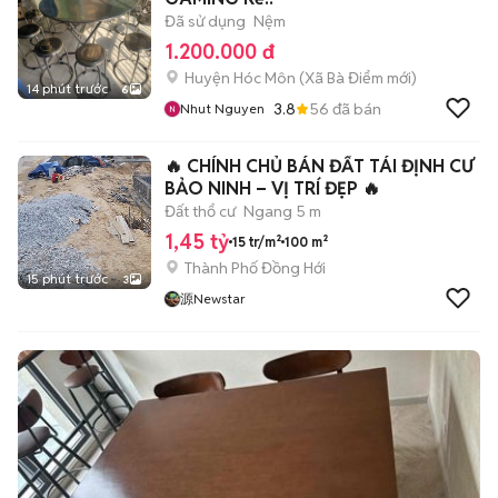
Đã sử dụng
Nệm
1.200.000 đ
Huyện Hóc Môn
(
Xã Bà Điểm
mới)
14 phút trước
6
3.8
56
đã bán
Nhut Nguyen
🔥 CHÍNH CHỦ BÁN ĐẤT TÁI ĐỊNH CƯ
BẢO NINH – VỊ TRÍ ĐẸP 🔥
Đất thổ cư
Ngang 5 m
1,45 tỷ
15 tr/m²
100 m²
Thành Phố Đồng Hới
15 phút trước
3
源Newstar