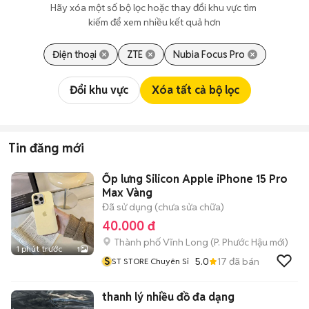
Hãy xóa một số bộ lọc hoặc thay đổi khu vực tìm 
kiếm để xem nhiều kết quả hơn
Điện thoại
ZTE
Nubia Focus Pro
Đổi khu vực
Xóa tất cả bộ lọc
Tin đăng mới
Ốp lưng Silicon Apple iPhone 15 Pro
Max Vàng
Đã sử dụng (chưa sửa chữa)
40.000 đ
Thành phố Vĩnh Long
(
P. Phước Hậu
mới)
1 phút trước
1
S
5.0
17
đã bán
ST STORE Chuyên Sỉ
thanh lý nhiều đồ đa dạng