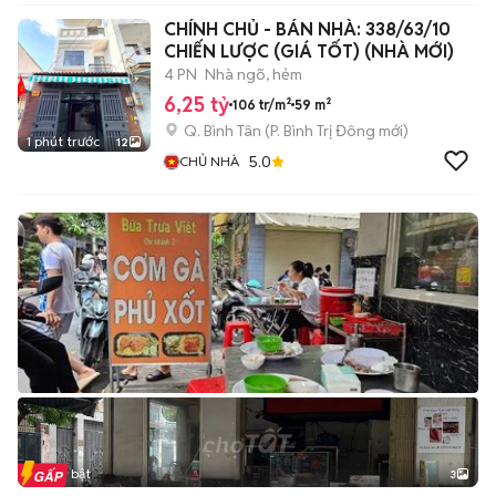
CHÍNH CHỦ - BÁN NHÀ: 338/63/10
CHIẾN LƯỢC (GIÁ TỐT) (NHÀ MỚI)
4 PN
Nhà ngõ, hẻm
6,25 tỷ
106 tr/m²
59 m²
Q. Bình Tân
(
P. Bình Trị Đông
mới)
1 phút trước
12
5.0
CHỦ NHÀ
Tin nổi bật
3