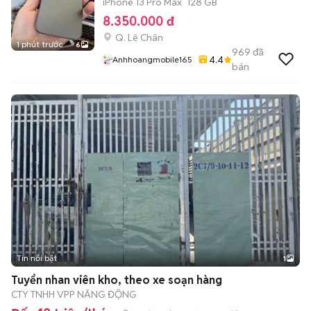
iPhone 13 Pro Max
128 GB
8.350.000 đ
Q. Lê Chân
1 phút trước
6
969
đã
4.4
Anhhoangmobile165
bán
Tin nổi bật
1
Tuyển nhan viên kho, theo xe soạn hàng
CTY TNHH VPP NĂNG ĐỘNG