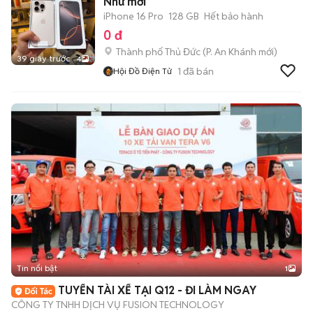
Như mới
iPhone 16 Pro
128 GB
Hết bảo hành
0 đ
Thành phố Thủ Đức
(
P. An Khánh
mới)
39 giây trước
4
1
đã bán
Hội Đồ Điện Tử
Tin nổi bật
1
TUYỂN TÀI XẾ TẠI Q12 - ĐI LÀM NGAY
CÔNG TY TNHH DỊCH VỤ FUSION TECHNOLOGY