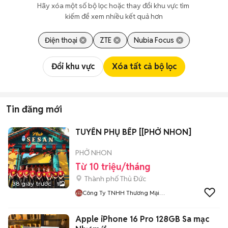
Hãy xóa một số bộ lọc hoặc thay đổi khu vực tìm 
kiếm để xem nhiều kết quả hơn
Điện thoại
ZTE
Nubia Focus
Đổi khu vực
Xóa tất cả bộ lọc
Tin đăng mới
TUYỂN PHỤ BẾP [[PHỞ NHON]
PHỞ NHON
Từ 10 triệu/tháng
Thành phố Thủ Đức
38 giây trước
1
Công Ty TNHH Thương Mại
Dịch Vụ Hải Nhơn
Apple iPhone 16 Pro 128GB Sa mạc