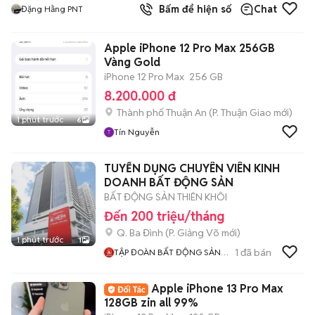
Bấm để hiện số
Chat
Đặng Hằng PNT
Apple iPhone 12 Pro Max 256GB
Vàng Gold
iPhone 12 Pro Max
256 GB
8.200.000 đ
Thành phố Thuận An
(
P. Thuận Giao
mới)
1 phút trước
6
Tín Nguyễn
TUYỂN DỤNG CHUYÊN VIÊN KINH
DOANH BẤT ĐỘNG SẢN
BẤT ĐỘNG SẢN THIÊN KHÔI
Đến 200 triệu/tháng
Q. Ba Đình
(
P. Giảng Võ
mới)
1 phút trước
1
1
đã bán
TẬP ĐOÀN BẤT ĐỘNG SẢN
THIÊN KHÔI
Apple iPhone 13 Pro Max
128GB zin all 99%