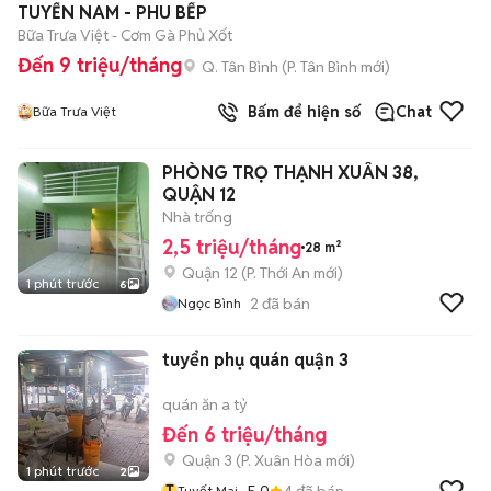
TUYỂN NAM - PHU BẾP
Bữa Trưa Việt - Cơm Gà Phủ Xốt
Đến 9 triệu/tháng
Q. Tân Bình
(
P. Tân Bình
mới)
Bấm để hiện số
Chat
Bữa Trưa Việt
PHÒNG TRỌ THẠNH XUÂN 38,
QUẬN 12
Nhà trống
2,5 triệu/tháng
28 m²
Quận 12
(
P. Thới An
mới)
1 phút trước
6
2
đã bán
Ngọc Bình
tuyển phụ quán quận 3
quán ăn a tỷ
Đến 6 triệu/tháng
Quận 3
(
P. Xuân Hòa
mới)
1 phút trước
2
T
5.0
4
đã bán
Tuyết Mai