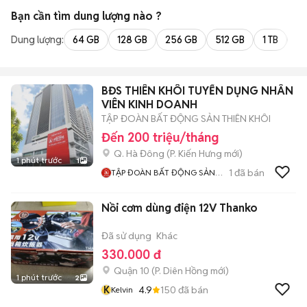
Bạn cần tìm
dung lượng
nào ?
Dung lượng:
64 GB
128 GB
256 GB
512 GB
1 TB
2 
BĐS THIÊN KHÔI TUYỂN DỤNG NHÂN
VIÊN KINH DOANH
TẬP ĐOÀN BẤT ĐỘNG SẢN THIÊN KHÔI
Đến 200 triệu/tháng
Q. Hà Đông
(
P. Kiến Hưng
mới)
1 phút trước
1
1
đã bán
TẬP ĐOÀN BẤT ĐỘNG SẢN
THIÊN KHÔI
Nồi cơm dùng điện 12V Thanko
Đã sử dụng
Khác
330.000 đ
Quận 10
(
P. Diên Hồng
mới)
1 phút trước
2
K
4.9
150
đã bán
Kelvin