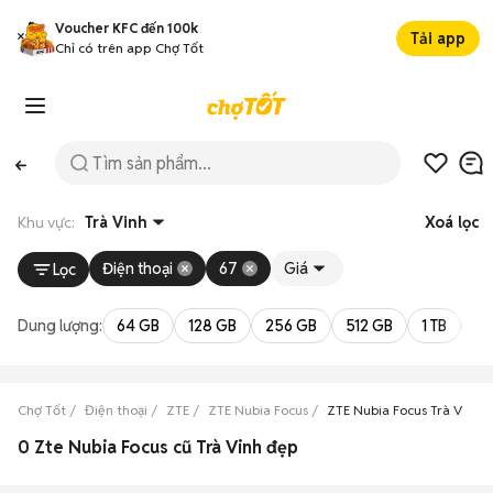
Voucher KFC đến 100k
Tải app
Chỉ có trên app Chợ Tốt
Khu vực:
Trà Vinh
Xoá lọc
Điện thoại
67
Giá
Lọc
Dung lượng:
64 GB
128 GB
256 GB
512 GB
1 TB
2 
Chợ Tốt
Điện thoại
ZTE
ZTE Nubia Focus
ZTE Nubia Focus Trà Vinh
0 Zte Nubia Focus cũ Trà Vinh đẹp