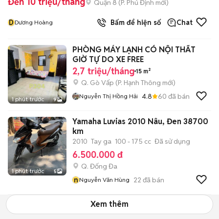
Đến 10 triệu/tháng
Quận 8
(
P. Phú Định
mới)
D
Bấm để hiện số
Chat
Dương Hoàng
PHÒNG MÁY LẠNH CÓ NỘI THẤT
GIỜ TỰ DO XE FREE
2,7 triệu/tháng
15 m²
Q. Gò Vấp
(
P. Hạnh Thông
mới)
4.8
60
đã bán
Nguyễn Thị Hồng Hải
1 phút trước
9
Yamaha Luvias 2010 Nâu, Đen 38700
km
2010
Tay ga
100 - 175 cc
Đã sử dụng
6.500.000 đ
Q. Đống Đa
1 phút trước
5
n
22
đã bán
Nguyễn Văn Hùng
Xem thêm