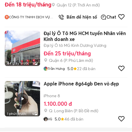
Đến 18 triệu/tháng
Quận 12
(
P. Thới An
mới)
Bấm để hiện số
Chat
CÔNG TY TNHH DỊCH VỤ
FUSION TECHNOLOGY
Đại lý Ô Tô MG HCM tuyển Nhân viên
Kinh doanh xe
Đại lý Ô tô MG Kinh Dương Vương
Đến 25 triệu/tháng
Quận 6
(
P. Phú Lâm
mới)
44 giây trước
3
5.0
22
đã bán
Trần Hưng
Apple iPhone 8g64gb Đen vỏ đẹp
iPhone 8
1.100.000 đ
Q. Long Biên
(
P. Bồ Đề
mới)
1 phút trước
5
5.0
46
đã bán
Vũ