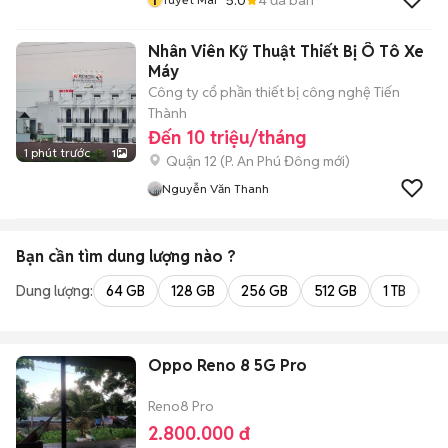
Nhân Viên Kỹ Thuật Thiết Bị Ô Tô Xe
Máy
Công ty cổ phần thiết bị công nghệ Tiến
Thành
Đến 10 triệu/tháng
1 phút trước
1
Quận 12
(
P. An Phú Đông
mới)
Nguyễn Văn Thanh
Bạn cần tìm
dung lượng
nào ?
Dung lượng:
64 GB
128 GB
256 GB
512 GB
1 TB
2 
Oppo Reno 8 5G Pro
Reno8 Pro
2.800.000 đ