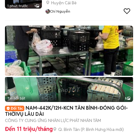
Huyện Cái Bè
1 phút trước
1
Chí Nguyễn
Tin nổi bật
5
NAM-442K/12H-KCN TÂN BÌNH-ĐÓNG GÓI-
THỜIVỤ LÂU DÀI
CÔNG TY CUNG ỨNG NHÂN LỰC PHÁT NHÂN TÂM
Đến 11 triệu/tháng
Q. Bình Tân
(
P. Bình Hưng Hòa
mới)