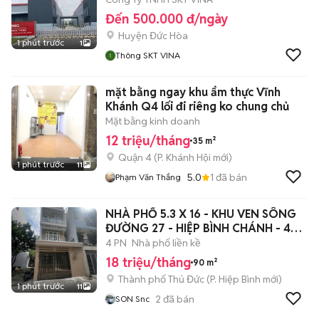
Đến 500.000 đ/ngày
Huyện Đức Hòa
1 phút trước
1
Thông SKT VINA
mặt bằng ngay khu ẩm thực Vĩnh
Khánh Q4 lối đi riêng ko chung chủ
Mặt bằng kinh doanh
12 triệu/tháng
35 m²
Quận 4
(
P. Khánh Hội
mới)
1 phút trước
11
5.0
1
đã bán
Phạm Văn Thắng
NHÀ PHỐ 5.3 X 16 - KHU VEN SÔNG
ĐƯỜNG 27 - HIỆP BÌNH CHÁNH - 4PN
4WC
4 PN
Nhà phố liền kề
18 triệu/tháng
90 m²
Thành phố Thủ Đức
(
P. Hiệp Bình
mới)
1 phút trước
11
2
đã bán
SON Snc