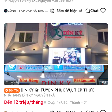
Huyện Yên Mỹ
(
Xã Nguyễn Văn Linh
mới)
Bấm để hiện số
Chat
CÔNG TY CP DỊCH VỤ BẢO VỆ
LONG HẢI SECURITAS CHI
NHÁNH HÀ NỘI
Tin nổi bật
4
DÌN KÝ Q1 TUYỂN PHỤC VỤ, TIẾP THỰC
NHÀ HÀNG DÌN KÝ NGUYỄN TRÃI
Đến 12 triệu/tháng
Quận 1
(
P. Bến Thành
mới)