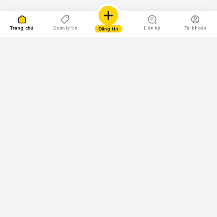
Trang chủ
Quản lý tin
Liên hệ
Tài khoản
Đăng tin
109.000 Bình chọn
Tải ứng dụng Chợ Tốt
Về Chợ Tốt
Quy chế sàn
Chính sách bảo mật
Giải quyết tranh chấp
CÔNG TY TNHH CHỢ TỐT - Người đại diện theo pháp luật:
Nguyễn Trọng Tấn; GPDKKD: 0312120782 do Sở KH & ĐT TP.HCM cấp ngày
11/01/2013;
GPMXH: 185/GP-BTTTT do Bộ Thông tin và Truyền thông
cấp ngày 09/07/2024 - Chịu trách nhiệm
nội dung: Trần Hoàng Ly.
Chính sách sử dụng