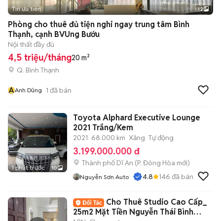
Tin ưu tiên
12
+
2
Phòng cho thuê đủ tiện nghi ngay trung tâm Bình
Thạnh, cạnh BVUng Bướu
Nội thất đầy đủ
4,5 triệu/tháng
20 m²
Q. Bình Thạnh
A
1
đã bán
Anh Dũng
Toyota Alphard Executive Lounge
2021 Trắng/Kem
2021
68.000 km
Xăng
Tự động
3.199.000.000 đ
Thành phố Dĩ An
(
P. Đông Hòa
mới)
1 phút trước
10
4.8
146
đã bán
Nguyễn Sơn Auto
Cho Thuê Studio Cao Cấp_
25m2 Mặt Tiền Nguyễn Thái Bình