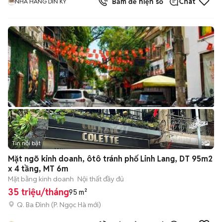
Bấm để hiện số
Chat
NHÀ HÀNG DÌN KÝ
Tin nổi bật
3
Mặt ngõ kinh doanh, ôtô tránh phố Linh Lang, DT 95m2
x 4 tầng, MT 6m
Mặt bằng kinh doanh
Nội thất đầy đủ
35 triệu/tháng
95 m²
Q. Ba Đình
(
P. Ngọc Hà
mới)