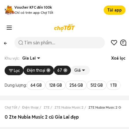
Voucher KFC đến 100k
Tải app
Chỉ có trên app Chợ Tốt
Khu vực:
Gia Lai
Xoá lọc
Điện thoại
67
Giá
Lọc
Dung lượng:
64 GB
128 GB
256 GB
512 GB
1 TB
2 
Chợ Tốt
Điện thoại
ZTE
ZTE Nubia Music 2
ZTE Nubia Music 2 Gia La
0 Zte Nubia Music 2 cũ Gia Lai đẹp