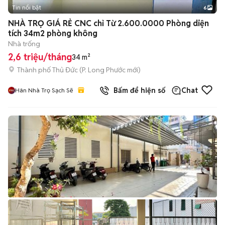
Tin nổi bật
6
+
2
NHÀ TRỌ GIÁ RẺ CNC chỉ Từ 2.600.0000 Phòng diện
tích 34m2 phòng không
Nhà trống
2,6 triệu/tháng
34 m²
Thành phố Thủ Đức
(
P. Long Phước
mới)
Bấm để hiện số
Chat
Hân Nhà Trọ Sạch Sẽ