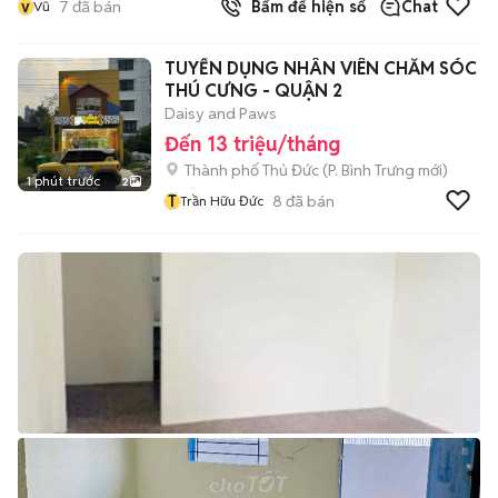
v
7
đã bán
Bấm để hiện số
Chat
Vũ
TUYỂN DỤNG NHÂN VIÊN CHĂM SÓC
THÚ CƯNG - QUẬN 2
Daisy and Paws
Đến 13 triệu/tháng
Thành phố Thủ Đức
(
P. Bình Trưng
mới)
1 phút trước
2
T
8
đã bán
Trần Hữu Đức