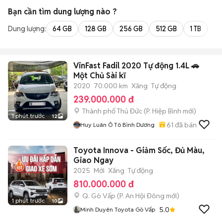
Bạn cần tìm
dung lượng
nào ?
Dung lượng:
64 GB
128 GB
256 GB
512 GB
1 TB
2 
VinFast Fadil 2020 Tự động 1.4L 🚗
Một Chủ Sài kĩ
2020
70.000 km
Xăng
Tự động
239.000.000 đ
Thành phố Thủ Đức
(
P. Hiệp Bình
mới)
1 phút trước
12
61
đã bán
Huy Luân Ô Tô Bình Dương
Toyota Innova - Giảm Sốc, Đủ Màu,
Giao Ngay
2025
Mới
Xăng
Tự động
810.000.000 đ
Q. Gò Vấp
(
P. An Hội Đông
mới)
1 phút trước
10
5.0
Minh Duyên Toyota Gò Vấp