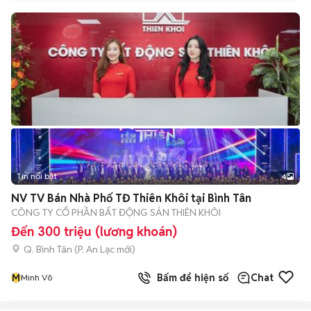
Tin nổi bật
4
NV TV Bán Nhà Phố TĐ Thiên Khôi tại Bình Tân
CÔNG TY CỔ PHẦN BẤT ĐỘNG SẢN THIÊN KHÔI
Đến 300 triệu (lương khoán)
Q. Bình Tân
(
P. An Lạc
mới)
M
Bấm để hiện số
Chat
Minh Võ