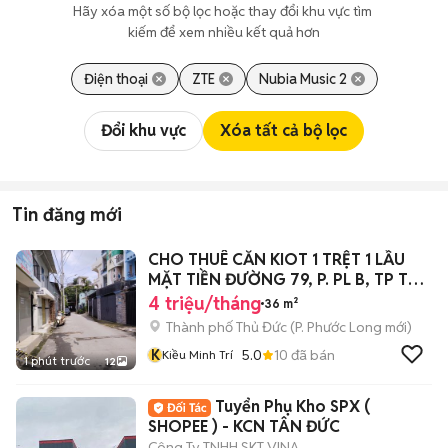
Hãy xóa một số bộ lọc hoặc thay đổi khu vực tìm 
kiếm để xem nhiều kết quả hơn
Điện thoại
ZTE
Nubia Music 2
Đổi khu vực
Xóa tất cả bộ lọc
Tin đăng mới
CHO THUÊ CĂN KIOT 1 TRỆT 1 LẦU
MẶT TIỀN ĐƯỜNG 79, P. PL B, TP THỦ
ĐỨC
4 triệu/tháng
36 m²
Thành phố Thủ Đức
(
P. Phước Long
mới)
K
5.0
10
đã bán
Kiều Minh Trí
1 phút trước
12
Tuyển Phụ Kho SPX (
SHOPEE ) - KCN TÂN ĐỨC
Công Ty TNHH SKT VINA