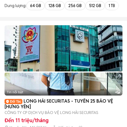
Dung lượng:
64 GB
128 GB
256 GB
512 GB
1 TB
2 
Tin nổi bật
4
LONG HẢI SECURITAS - TUYỂN 25 BẢO VỆ
[HƯNG YÊN]
CÔNG TY CP DỊCH VỤ BẢO VỆ LONG HẢI SECURITAS
Đến 11 triệu/tháng