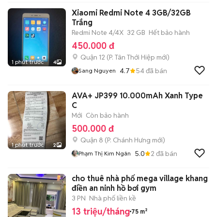
Xiaomi Redmi Note 4 3GB/32GB
Trắng
Redmi Note 4/4X
32 GB
Hết bảo hành
450.000 đ
Quận 12
(
P. Tân Thới Hiệp
mới)
1 phút trước
4
4.7
54
đã bán
Sang Nguyen
AVA+ JP399 10.000mAh Xanh Type
C
Mới
Còn bảo hành
500.000 đ
Quận 8
(
P. Chánh Hưng
mới)
1 phút trước
2
5.0
2
đã bán
Phạm Thị Kim Ngân
cho thuê nhà phố mega village khang
điền an ninh hồ bơi gym
3 PN
Nhà phố liền kề
13 triệu/tháng
75 m²