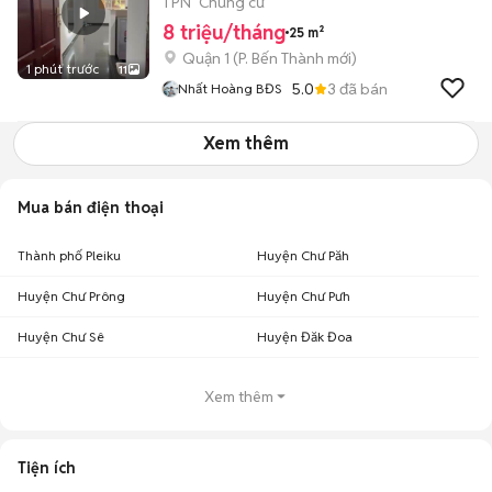
Quận 1
1 PN
Chung cư
8 triệu/tháng
25 m²
Quận 1
(
P. Bến Thành
mới)
1 phút trước
11
5.0
3
đã bán
Nhất Hoàng BĐS
Xem thêm
Mua bán điện thoại
Thành phố Pleiku
Huyện Chư Păh
Huyện Chư Prông
Huyện Chư Pưh
Huyện Chư Sê
Huyện Đăk Đoa
Xem thêm
Tiện ích