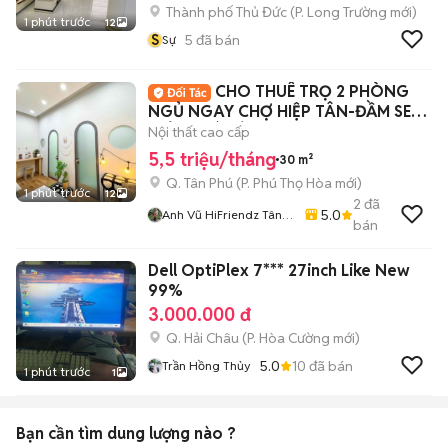
Thành phố Thủ Đức
(
P. Long Trường
mới)
1 phút trước
12
S
5
đã bán
Sự
CHO THUÊ TRỌ 2 PHÒNG
NGỦ NGAY CHỢ HIỆP TÂN-ĐẦM SEN-
GIẢM GIÁ CÒN 5tr5
Nội thất cao cấp
5,5 triệu/tháng
30 m²
Q. Tân Phú
(
P. Phú Thọ Hòa
mới)
1 phút trước
12
2
đã
5.0
Anh Vũ HiFriendz Tân
bán
Phú - Bình Tân
Dell OptiPlex 7*** 27inch Like New
99%
3.000.000 đ
Q. Hải Châu
(
P. Hòa Cường
mới)
5.0
10
đã bán
Trần Hồng Thủy
1 phút trước
1
Bạn cần tìm
dung lượng
nào ?