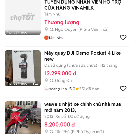
TUYỂN DỤNG NHÂN VIÊN HỖ TRỢ
CỬA HÀNG VINAMILK
Tâm Như
Thương lượng
Q. Ngô Quyền
(
P. Gia Viên
mới)
1 phút trước
Tâm Như
Máy quay DJI Osmo Pocket 4 Like
new
Đã sử dụng (chưa sửa chữa)
>12 tháng
12.299.000 đ
Q. Đống Đa
1 phút trước
6
5.0
251
đã bán
Hoàng Táo
wawe s nhật xe chính chủ nhà mua
mới năm 2013,
2013
Xe số
Đã sử dụng
8.200.000 đ
Q. Tân Phú
(
P. Phú Thạnh
mới)