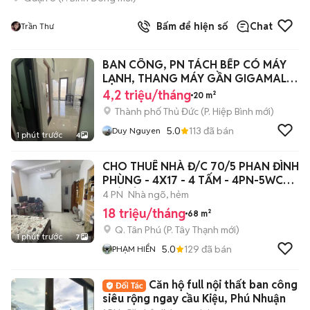
Bấm để hiện số
Chat
Trần Thư
BAN CÔNG, PN TÁCH BẾP CÓ MÁY
LẠNH, THANG MÁY GẦN GIGAMALL,
ĐH LUẬT CS2
4,2 triệu/tháng
20 m²
Thành phố Thủ Đức
(
P. Hiệp Bình
mới)
5.0
113
đã bán
Duy Nguyen
1 phút trước
4
CHO THUÊ NHÀ Đ/C 70/5 PHAN ĐÌNH
PHÙNG - 4X17 - 4 TẤM - 4PN-5WC_
GIÁ RẺ
4 PN
Nhà ngõ, hẻm
18 triệu/tháng
68 m²
Q. Tân Phú
(
P. Tây Thạnh
mới)
1 phút trước
7
5.0
129
đã bán
PHẠM HIỂN
Căn hộ full nội thất ban công
siêu rộng ngay cầu Kiệu, Phú Nhuận