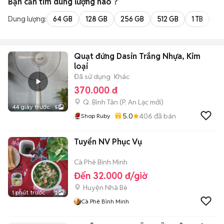
Bạn cần tìm
dung lượng
nào ?
Dung lượng:
64 GB
128 GB
256 GB
512 GB
1 TB
2 
Quạt đứng Dasin Trắng Nhựa, Kim
loại
Đã sử dụng
Khác
370.000 đ
Q. Bình Tân
(
P. An Lạc
mới)
44 giây trước
5
5.0
406
đã bán
Shop Ruby
Tuyển NV Phục Vụ
Cà Phê Bình Minh
Đến 32.000 đ/giờ
Huyện Nhà Bè
1 phút trước
2
Cà Phê Bình Minh