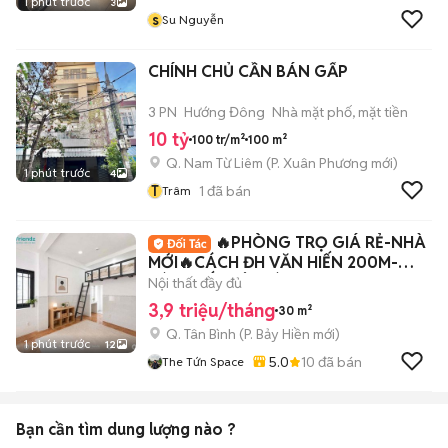
1 phút trước
3
s
Su Nguyễn
CHÍNH CHỦ CẦN BÁN GẤP
3 PN
Hướng Đông
Nhà mặt phố, mặt tiền
10 tỷ
100 tr/m²
100 m²
Q. Nam Từ Liêm
(
P. Xuân Phương
mới)
1 phút trước
4
T
1
đã bán
Trâm
🔥PHÒNG TRỌ GIÁ RẺ-NHÀ
MỚI🔥CÁCH ĐH VĂN HIẾN 200M-
TÁCH BẾP-TÂN BÌNH-Q10
Nội thất đầy đủ
3,9 triệu/tháng
30 m²
Q. Tân Bình
(
P. Bảy Hiền
mới)
1 phút trước
12
5.0
10
đã bán
The Tứn Space
Bạn cần tìm
dung lượng
nào ?