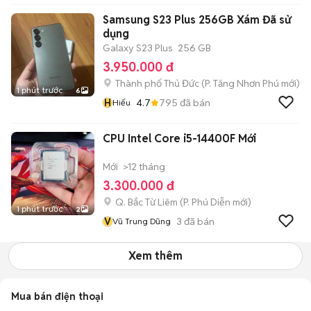
Samsung S23 Plus 256GB Xám Đã sử
dụng
Galaxy S23 Plus
256 GB
3.950.000 đ
Thành phố Thủ Đức
(
P. Tăng Nhơn Phú
mới)
1 phút trước
6
H
4.7
795
đã bán
Hiếu
CPU Intel Core i5-14400F Mới
Mới
>12 tháng
3.300.000 đ
Q. Bắc Từ Liêm
(
P. Phú Diễn
mới)
1 phút trước
2
V
3
đã bán
Vũ Trung Dũng
Xem thêm
Mua bán điện thoại