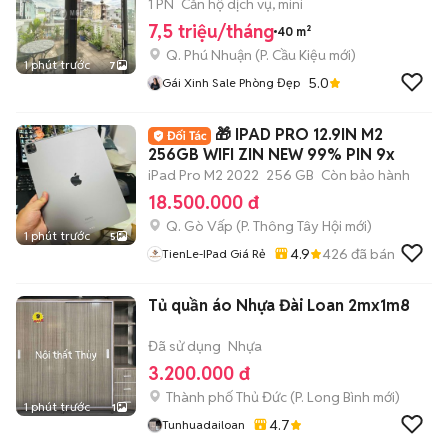
1 PN
Căn hộ dịch vụ, mini
7,5 triệu/tháng
40 m²
Q. Phú Nhuận
(
P. Cầu Kiệu
mới)
1 phút trước
7
5.0
Gái Xinh Sale Phòng Đẹp
🎁 IPAD PRO 12.9IN M2
256GB WIFI ZIN NEW 99% PIN 9x
iPad Pro M2 2022
256 GB
Còn bảo hành
18.500.000 đ
Q. Gò Vấp
(
P. Thông Tây Hội
mới)
1 phút trước
5
4.9
426
đã bán
TienLe-IPad Giá Rẻ
Tủ quần áo Nhựa Đài Loan 2mx1m8
Đã sử dụng
Nhựa
3.200.000 đ
Thành phố Thủ Đức
(
P. Long Bình
mới)
1 phút trước
1
4.7
Tunhuadailoan