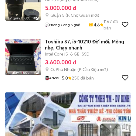
5.000.000 đ
Quận 5
(
P. Chợ Quán
mới)
39 giây trước
4
1167
đã
4.6
Phong Công Nghệ-
bán
TienTranMobile
Toshiba S7, i5-10210 Đời mới, Mỏng
nhẹ, Chạy nhanh
Intel Core i5
8 GB
SSD
3.600.000 đ
Q. Phú Nhuận
(
P. Cầu Kiệu
mới)
41 giây trước
4
5.0
250
đã bán
Adoni