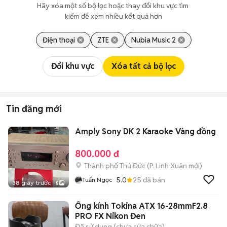
Hãy xóa một số bộ lọc hoặc thay đổi khu vực tìm 
kiếm để xem nhiều kết quả hơn
Điện thoại
ZTE
Nubia Music 2
Đổi khu vực
Xóa tất cả bộ lọc
Tin đăng mới
Amply Sony DK 2 Karaoke Vàng đồng
800.000 đ
Thành phố Thủ Đức
(
P. Linh Xuân
mới)
5.0
25
đã bán
Tuấn Ngọc
38 giây trước
5
Ống kính Tokina ATX 16-28mmF2.8
PRO FX Nikon Đen
Đã sử dụng (chưa sửa chữa)