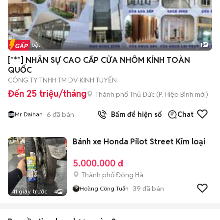
Tin nổi bật
1
[***] NHÂN SỰ CAO CẤP CỬA NHÔM KÍNH TOÀN
QUỐC
CÔNG TY TNHH TM DV KINH TUYẾN
Đến 25 triệu/tháng
Thành phố Thủ Đức
(
P. Hiệp Bình
mới)
6
đã bán
Bấm để hiện số
Chat
Mr Daihan
Bánh xe Honda Pilot Street Kim loại
5.000.000 đ
Thành phố Đông Hà
39
đã bán
Hoàng Công Tuấn
41 giây trước
4