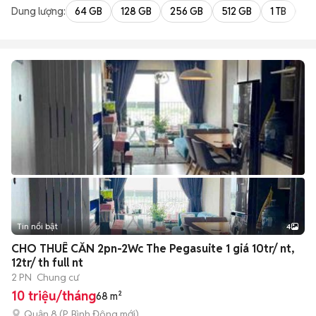
Dung lượng:
64 GB
128 GB
256 GB
512 GB
1 TB
2 
Tin nổi bật
4
CHO THUÊ CĂN 2pn-2Wc The Pegasuite 1 giá 10tr/ nt,
12tr/ th full nt
2 PN
Chung cư
10 triệu/tháng
68 m²
Quận 8
(
P. Bình Đông
mới)