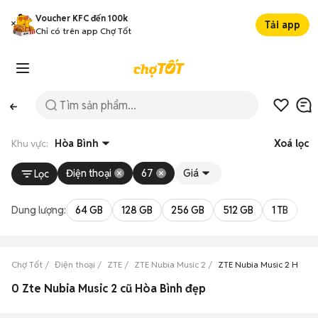
Voucher KFC đến 100k
Tải app
Chỉ có trên app Chợ Tốt
Khu vực:
Hòa Bình
Xoá lọc
Điện thoại
67
Giá
Lọc
Dung lượng:
64 GB
128 GB
256 GB
512 GB
1 TB
2 
Chợ Tốt
Điện thoại
ZTE
ZTE Nubia Music 2
ZTE Nubia Music 2 Hòa B
0 Zte Nubia Music 2 cũ Hòa Bình đẹp