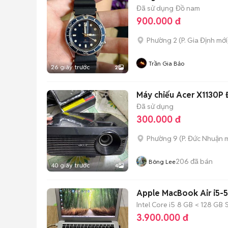
Đã sử dụng
Đồ nam
900.000 đ
Phường 2
(
P. Gia Định
mới
Trần Gia Bảo
26 giây trước
2
Máy chiếu Acer X1130P 
Đã sử dụng
300.000 đ
Phường 9
(
P. Đức Nhuận
m
206
đã bán
Bông Lee
40 giây trước
4
Apple MacBook Air i5
Intel Core i5
8 GB
< 128 GB
3.900.000 đ