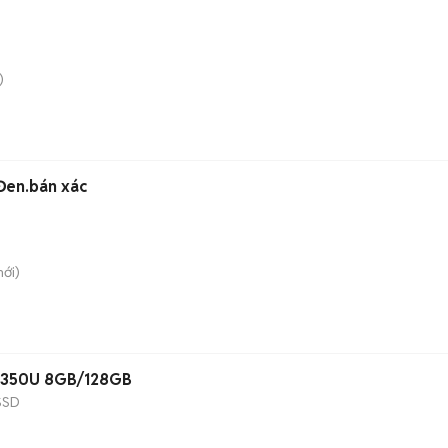
)
Đen.bán xác
ới)
-5350U 8GB/128GB
SSD