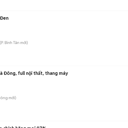
 Đen
(
P. Bình Tân
mới)
 Đông, full nội thất, thang máy
Đông
mới)