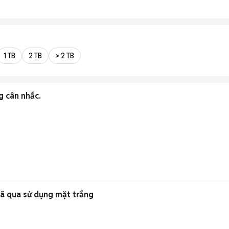
1 TB
2 TB
> 2 TB
g cân nhắc.
đã qua sử dụng mặt trắng