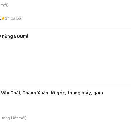
mới)
0
24
đã bán
y nồng 500ml
Văn Thái, Thanh Xuân, lô góc, thang máy, gara
hương Liệt
mới)