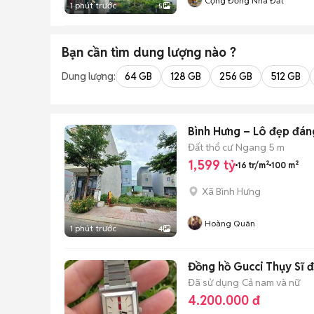
Cộng Đồng Nhà Đất
1 phút trước
5
Bạn cần tìm
dung lượng
nào ?
Dung lượng:
64 GB
128 GB
256 GB
512 GB
Bình Hưng – Lô đẹp đán
Đất thổ cư
Ngang 5 m
1,599 tỷ
16 tr/m²
100 m²
Xã Bình Hưng
Hoàng Quân
1 phút trước
4
Đồng hồ Gucci Thụy Sĩ 
Đã sử dụng
Cả nam và nữ
4.200.000 đ