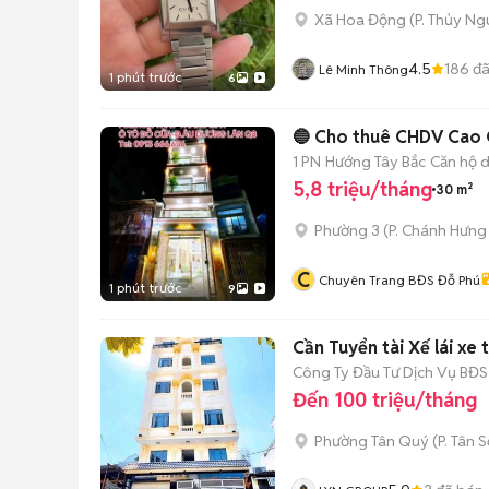
Xã Hoa Động
(
P. Thủy N
4.5
186
đã
Lê Minh Thông
1 phút trước
6
🔵 Cho thuê CHDV Cao 
1 PN
Hướng Tây Bắc
Căn hộ d
5,8 triệu/tháng
30 m²
Phường 3
(
P. Chánh Hưng
C
Chuyên Trang BĐS Đỗ Phú
1 phút trước
9
Cần Tuyển tài Xế lái xe
Công Ty Đầu Tư Dịch Vụ BĐS
Đến 100 triệu/tháng
Phường Tân Quý
(
P. Tân 