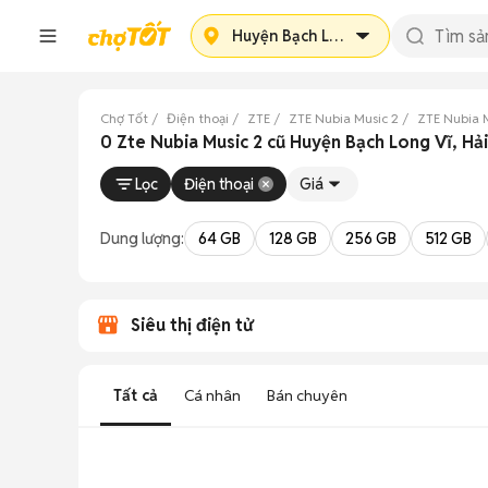
Huyện Bạch Long Vĩ
Chợ Tốt
Điện thoại
ZTE
ZTE Nubia Music 2
ZTE Nubia 
0 Zte Nubia Music 2 cũ Huyện Bạch Long Vĩ, Hả
Lọc
Điện thoại
Giá
Dung lượng:
64 GB
128 GB
256 GB
512 GB
Siêu thị điện tử
Tất cả
Cá nhân
Bán chuyên