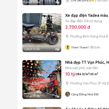
5.0
3
đã bán
LYN GROUP
1 phút trước
1
Xe đạp điện Yadea màu
Xe đạp điện
Đã sử dụng
2.700.000 đ
Phường Bình Hưng Hoà B
t
1
đã bán
Thien Thanh
1 phút trước
4
Nhà đẹp TT Vạn Phúc, Hà
Nhà mặt phố, mặt tiền
10 tỷ
286 tr/m²
35 m²
Phường Vạn Phúc
(
P. Hà 
Cộng Đồng Nhà Đất
1 phút trước
3