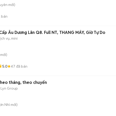
guyên
mới)
 bán
Cấp Âu Dương Lân Q8. Full NT, THANG MÁY, Giờ Tự Do
ịch vụ, mini
mới)
5.0
47
đã bán
 theo tháng, theo chuyến
 Lyn Group
Sơn Nhì
mới)