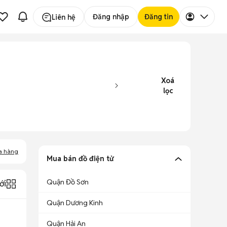
Đăng nhập
Đăng tin
Liên hệ
Xoá
lọc
a hàng
Mua bán đồ điện tử
Quận Đồ Sơn
ới
Quận Dương Kinh
Quận Hải An