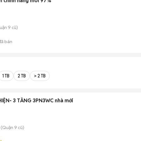
m chính hãng moi 97%
uận 9 cũ)
ã bán
1 TB
2 TB
> 2 TB
IỆN- 3 TẦNG 3PN3WC nhà mới
 (Quận 9 cũ)