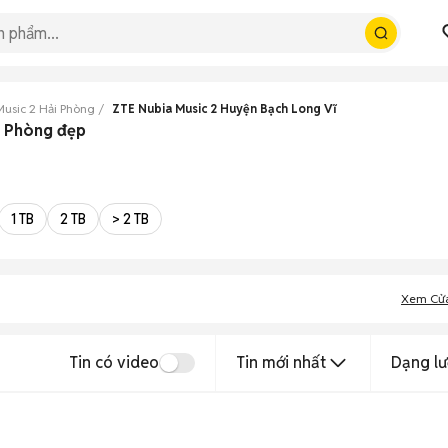
Music 2 Hải Phòng
ZTE Nubia Music 2 Huyện Bạch Long Vĩ
i Phòng đẹp
1 TB
2 TB
> 2 TB
Xem Cử
Tin có video
Tin mới nhất
Dạng lư