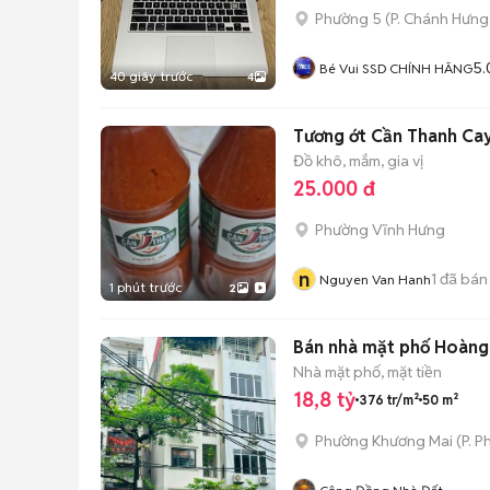
Phường 5
(
P. Chánh Hưng
5.
Bé Vui SSD CHÍNH HÃNG
40 giây trước
4
Tương ớt Cần Thanh Ca
Đồ khô, mắm, gia vị
25.000 đ
Phường Vĩnh Hưng
n
1
đã bán
Nguyen Van Hanh
1 phút trước
2
Bán nhà mặt phố Hoàng 
Nhà mặt phố, mặt tiền
18,8 tỷ
376 tr/m²
50 m²
Phường Khương Mai
(
P. P