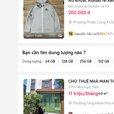
Áo khoác Adidas Nỉ Xá
Đã sử dụng
Cả nam và nữ
200.000 đ
Phường Phước Long A (Q
N
5.0
243
đ
Nguyễn Tấn Lực
1 phút trước
3
Bạn cần tìm
dung lượng
nào ?
Dung lượng:
64 GB
128 GB
256 GB
512 GB
CHO THUÊ NHÀ MAN TH
3 PN
Nhà ngõ, hẻm
11 triệu/tháng
60 m²
Phường Tăng Nhơn Phú A