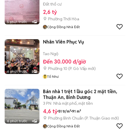
Đất thổ cư
2,6 tỷ
Phường Thới Hòa
5 phút trước
4
Cộng Đồng Nhà Đất
Nhân Viên Phục Vụ
Tao Ngộ
Đến 30.000 đ/giờ
Phường 10
(
P. Gò Vấp
mới)
6 phút trước
2
T
Tố Như
Bán nhà 1 trệt 1 lầu góc 2 mặt tiền,
Thuận An, Bình Dương
3 PN
Nhà mặt phố, mặt tiền
4,6 tỷ
51 tr/m²
91 m²
Phường Bình Chuẩn
(
P. Thuận Giao
mới)
6 phút trước
4
Cộng Đồng Nhà Đất