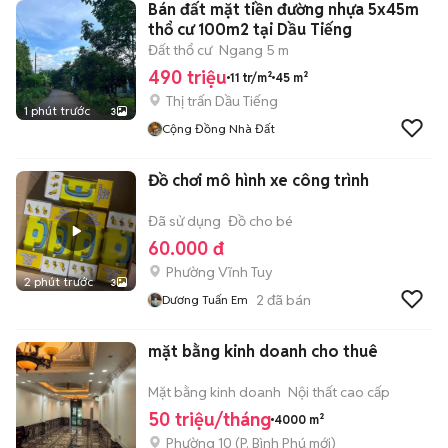
Bán đất mặt tiền đường nhựa 5x45m
thổ cư 100m2 tại Dầu Tiếng
Đất thổ cư
Ngang 5 m
490 triệu
11 tr/m²
45 m²
Thị trấn Dầu Tiếng
1 phút trước
3
Cộng Đồng Nhà Đất
Đồ chơi mô hình xe công trình
Đã sử dụng
Đồ cho bé
60.000 đ
Phường Vĩnh Tuy
2 phút trước
3
2
đã bán
Dương Tuấn Em
mặt bằng kinh doanh cho thuê
Mặt bằng kinh doanh
Nội thất cao cấp
50 triệu/tháng
4000 m²
Phường 10
(
P. Bình Phú
mới)