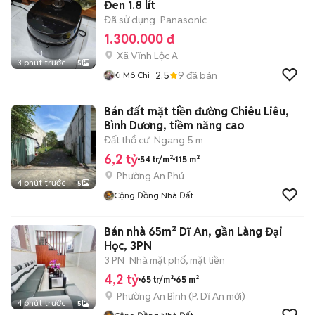
Đen 1.8 lít
Đã sử dụng
Panasonic
1.300.000 đ
Xã Vĩnh Lộc A
3 phút trước
5
2.5
9
đã bán
Ki Mô Chi
Bán đất mặt tiền đường Chiêu Liêu,
Bình Dương, tiềm năng cao
Đất thổ cư
Ngang 5 m
6,2 tỷ
54 tr/m²
115 m²
Phường An Phú
4 phút trước
5
Cộng Đồng Nhà Đất
Bán nhà 65m² Dĩ An, gần Làng Đại
Học, 3PN
3 PN
Nhà mặt phố, mặt tiền
4,2 tỷ
65 tr/m²
65 m²
Phường An Bình
(
P. Dĩ An
mới)
4 phút trước
5