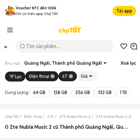
Voucher KFC đến 100k
Tải app
Chỉ có trên app Chợ Tốt
Khu vực:
Quảng Ngãi, Thành phố Quảng Ngãi
Xoá lọc
Điện thoại
67
Giá
Lọc
Dung lượng:
64 GB
128 GB
256 GB
512 GB
1 TB
2 
Chợ Tốt
Điện thoại
ZTE
ZTE Nubia Music 2
ZTE Nubia Music 2 Quản
0 Zte Nubia Music 2 cũ Thành phố Quảng Ngãi, Quảng Ngãi đẹp