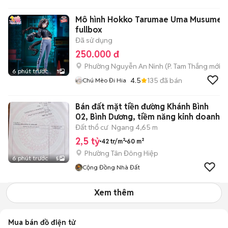
Mô hình Hokko Tarumae Uma Musume
fullbox
Đã sử dụng
250.000 đ
Phường Nguyễn An Ninh
(
P. Tam Thắng
mới)
6 phút trước
1
4.5
135
đã bán
Chú Mèo Đi Hia
Bán đất mặt tiền đường Khánh Bình
02, Bình Dương, tiềm năng kinh doanh
Đất thổ cư
Ngang 4,65 m
2,5 tỷ
42 tr/m²
60 m²
Phường Tân Đông Hiệp
6 phút trước
5
Cộng Đồng Nhà Đất
Xem thêm
Mua bán đồ điện tử