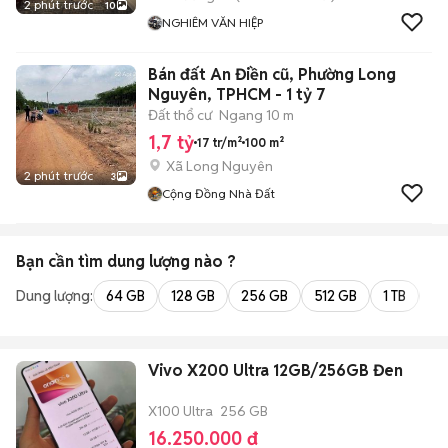
2 phút trước
10
NGHIÊM VĂN HIỆP
Bán đất An Điền cũ, Phường Long
Nguyên, TPHCM - 1 tỷ 7
Đất thổ cư
Ngang 10 m
1,7 tỷ
17 tr/m²
100 m²
Xã Long Nguyên
2 phút trước
3
Cộng Đồng Nhà Đất
Bạn cần tìm
dung lượng
nào ?
Dung lượng:
64 GB
128 GB
256 GB
512 GB
1 TB
2 
Vivo X200 Ultra 12GB/256GB Đen
X100 Ultra
256 GB
16.250.000 đ