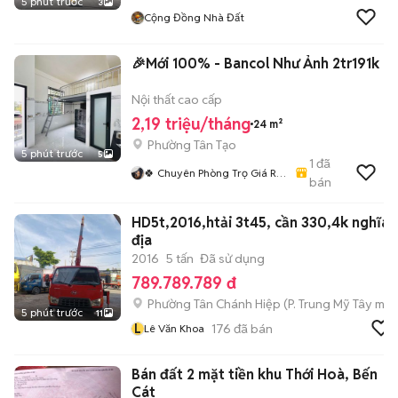
5 phút trước
3
Cộng Đồng Nhà Đất
🎉Mới 100% - Bancol Như Ảnh 2tr191k
Nội thất cao cấp
2,19 triệu/tháng
24 m²
Phường Tân Tạo
5 phút trước
5
1
đã
🍀 Chuyên Phòng Trọ Giá Rẻ
bán
- Siêu Xinh HCM🍀
HD5t,2016,htải 3t45, cần 330,4k nghĩa
địa
2016
5 tấn
Đã sử dụng
789.789.789 đ
Phường Tân Chánh Hiệp
(
P. Trung Mỹ Tây
mới
5 phút trước
11
L
176
đã bán
Lê Văn Khoa
Bán đất 2 mặt tiền khu Thới Hoà, Bến
Cát