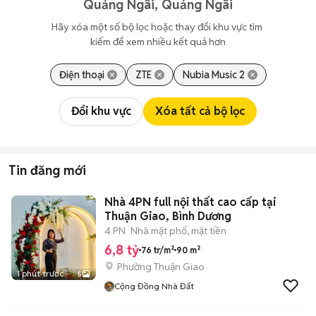
Quảng Ngãi, Quảng Ngãi
Hãy xóa một số bộ lọc hoặc thay đổi khu vực tìm 
kiếm để xem nhiều kết quả hơn
Điện thoại
ZTE
Nubia Music 2
Đổi khu vực
Xóa tất cả bộ lọc
Tin đăng mới
Nhà 4PN full nội thất cao cấp tại
Thuận Giao, Bình Dương
4 PN
Nhà mặt phố, mặt tiền
6,8 tỷ
76 tr/m²
90 m²
Phường Thuận Giao
1 phút trước
5
Cộng Đồng Nhà Đất