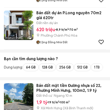
Cộng Đồng Nhà Đất
Bán đất dự án P.Long nguyên 70m2
giá 620tr
Đất nền dự án
620 triệu
8,9 tr/m²
70 m²
Phường Chánh Phú Hòa
4 phút trước
3
Cộng Đồng Nhà Đất
Bạn cần tìm
dung lượng
nào ?
Dung lượng:
64 GB
128 GB
256 GB
512 GB
1 TB
2 
Bán đất mặt tiền Đường nhựa số 22,
Phường Minh Hưng, 100m2, 1.9 tỷ
Đất thổ cư
Ngang 10 m
1,9 tỷ
19 tr/m²
100 m²
Xã Minh Hưng
(
Xã Bình Thanh
mới)