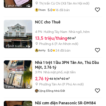
Thị trấn Củ Chi
(
Xã Tân An Hội
mới)
2 phút trước
3
t
5.0
16
đã bán
Thien
NCC cho Thuê
4 PN
Hướng Tây Nam
Nhà ngõ, hẻm
13,5 triệu/tháng
50 m²
Phường 6
(
P. An Nhơn
mới)
3 phút trước
5
A
5.0
24
đã bán
AnHy
Nhà 1 trệt 1 lầu 3PN Tân An, Thủ Dầu
Một, 2.76 tỷ
3 PN
Nhà mặt phố, mặt tiền
2,76 tỷ
46 tr/m²
60 m²
Phường Tân An
(
P. Phú An
mới)
3 phút trước
3
Cộng Đồng Nhà Đất
Nồi cơm điện Panasonic SR-DM184