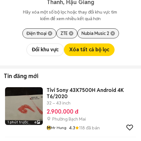
Thanh, Hậu Giang
Hãy xóa một số bộ lọc hoặc thay đổi khu vực tìm 
kiếm để xem nhiều kết quả hơn
Điện thoại
ZTE
Nubia Music 2
Đổi khu vực
Xóa tất cả bộ lọc
Tin đăng mới
Tivi Sony 43X7500H Android 4K
T6/2020
32 – 43 inch
2.900.000 đ
Phường Bạch Mai
1 phút trước
6
M
4.3
118
đã bán
Mr Hung