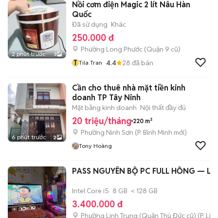
Nồi cơm điện Magic 2 lít Nâu Hàn
Quốc
Đã sử dụng
Khác
250.000 đ
Phường Long Phước (Quận 9 cũ)
2 phút trước
3
T
4.4
28
đã bán
Tila Tran
Cần cho thuê nhà mặt tiền kinh
doanh TP Tây Ninh
Mặt bằng kinh doanh
Nội thất đầy đủ
20 triệu/tháng
220 m²
Phường Ninh Sơn
(
P. Bình Minh
mới)
6 phút trước
2
Tony Hoàng
PASS NGUYÊN BỘ PC FULL HỒNG — Li
Intel Core i5
8 GB
< 128 GB
3.400.000 đ
Phường Linh Trung (Quận Thủ Đức cũ)
(
P. Lin