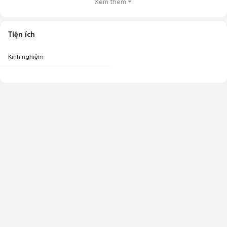
Xem thêm
Tiện ích
Kinh nghiệm