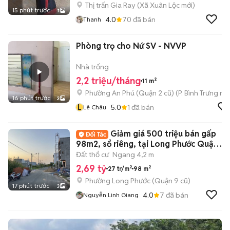
Thị trấn Gia Ray
(
Xã Xuân Lộc
mới)
15 phút trước
1
4.0
70
đã bán
Thanh
Phòng trọ cho Nứ SV - NVVP
Nhà trống
2,2 triệu/tháng
11 m²
Phường An Phú (Quận 2 cũ)
(
P. Bình Trưng
mới
16 phút trước
3
L
5.0
1
đã bán
Lê Châu
Giảm giá 500 triệu bán gấp
98m2, sổ riêng, tại Long Phước Quận
9, HCM
Đất thổ cư
Ngang 4,2 m
2,69 tỷ
27 tr/m²
98 m²
Phường Long Phước (Quận 9 cũ)
17 phút trước
3
4.0
7
đã bán
Nguyễn Linh Giang