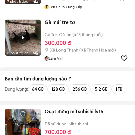
7 phút trước
4
T
Tên Chưa Cung Cấp
Gà mái tre tơ
Gà Tre
Gà lớn (từ 3 tháng tuổi)
300.000 đ
Xã Long Thạnh
(
Xã Thạnh Hòa
mới)
8 phút trước
5
Lam Vinh
Bạn cần tìm
dung lượng
nào ?
Dung lượng:
64 GB
128 GB
256 GB
512 GB
1 TB
2 
Quạt đứng mitsubishi lv16
Đã sử dụng
Mitsubishi
700.000 đ