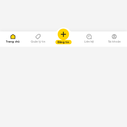
Trang chủ
Quản lý tin
Liên hệ
Tài khoản
Đăng tin
109.000 Bình chọn
Tải ứng dụng Chợ Tốt
Về Chợ Tốt
Quy chế sàn
Chính sách bảo mật
Giải quyết tranh chấp
CÔNG TY TNHH CHỢ TỐT - Người đại diện theo pháp luật: