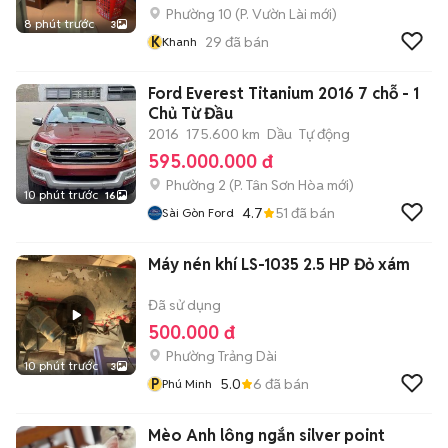
Phường 10
(
P. Vườn Lài
mới)
8 phút trước
3
K
29
đã bán
Khanh
Ford Everest Titanium 2016 7 chỗ - 1
Chủ Từ Đầu
2016
175.600 km
Dầu
Tự động
595.000.000 đ
Phường 2
(
P. Tân Sơn Hòa
mới)
10 phút trước
16
4.7
51
đã bán
Sài Gòn Ford
Máy nén khí LS-1035 2.5 HP Đỏ xám
Đã sử dụng
500.000 đ
Phường Trảng Dài
10 phút trước
3
P
5.0
6
đã bán
Phú Minh
Mèo Anh lông ngắn silver point