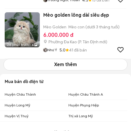
Mèo golden lông dài siêu đẹp
Mèo Golden
Mèo con (dưới 3 tháng tuổi)
6.000.000 đ
Phường Đa Kao
(
P. Tân Định
mới)
26 phút trước
6
5.0
41
đã bán
Như Ý
Xem thêm
Mua bán đồ điện tử
Huyện Châu Thành
Huyện Châu Thành A
Huyện Long Mỹ
Huyện Phụng Hiệp
Huyện Vị Thuỷ
Thị xã Long Mỹ