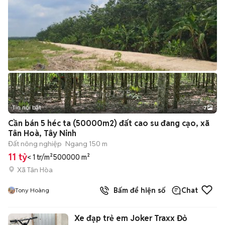
Tin nổi bật
7
+
2
Cần bán 5 héc ta (50000m2) đất cao su đang cạo, xã
Tân Hoà, Tây Ninh
Đất nông nghiệp
Ngang 150 m
11 tỷ
< 1 tr/m²
500000 m²
Xã Tân Hòa
Bấm để hiện số
Chat
Tony Hoàng
Xe đạp trẻ em Joker Traxx Đỏ