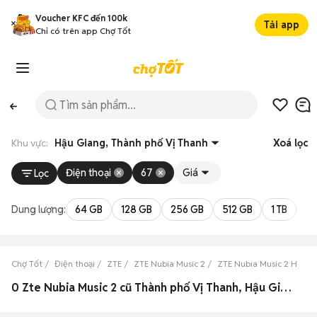
Voucher KFC đến 100k
Tải app
Chỉ có trên app Chợ Tốt
Khu vực:
Hậu Giang, Thành phố Vị Thanh
Xoá lọc
Điện thoại
67
Giá
Lọc
Dung lượng:
64 GB
128 GB
256 GB
512 GB
1 TB
2 
Chợ Tốt
Điện thoại
ZTE
ZTE Nubia Music 2
ZTE Nubia Music 2 Hậu G
0 Zte Nubia Music 2 cũ Thành phố Vị Thanh, Hậu Giang đẹp