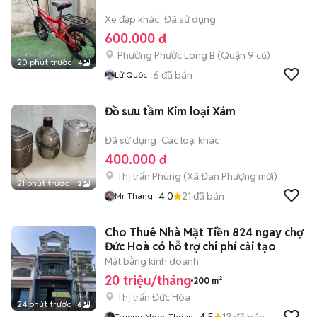
Xe đạp khác
Đã sử dụng
600.000 đ
Phường Phước Long B (Quận 9 cũ)
20 phút trước
4
6
đã bán
Lữ Quôc
Đồ sưu tầm Kim loại Xám
Đã sử dụng
Các loại khác
400.000 đ
Thị trấn Phùng
(
Xã Đan Phượng
mới)
21 phút trước
2
4.0
21
đã bán
Mr Thang
Cho Thuê Nhà Mặt Tiền 824 ngay chợ
Đức Hoà có hỗ trợ chi phí cải tạo
Mặt bằng kinh doanh
20 triệu/tháng
200 m²
Thị trấn Đức Hòa
24 phút trước
6
4.5
13
đã bán
Truong Ngoc Thuan