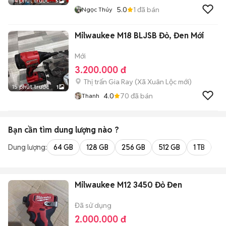
14 phút trước
5
5.0
1
đã bán
Ngọc Thúy
Milwaukee M18 BLJSB Đỏ, Đen Mới
Mới
3.200.000 đ
Thị trấn Gia Ray
(
Xã Xuân Lộc
mới)
15 phút trước
1
4.0
70
đã bán
Thanh
Bạn cần tìm
dung lượng
nào ?
Dung lượng:
64 GB
128 GB
256 GB
512 GB
1 TB
2 
Milwaukee M12 3450 Đỏ Đen
Đã sử dụng
2.000.000 đ