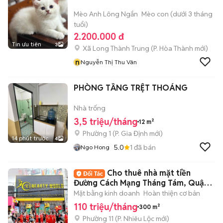
Mèo Anh Lông Ngắn
Mèo con (dưới 3 tháng
tuổi)
2.200.000 đ
Tin ưu tiên
3
Xã Long Thành Trung
(
P. Hòa Thành
mới)
n
Nguyễn Thị Thu Vân
PHÒNG TẦNG TRỆT THOÁNG
Nhà trống
3,5 triệu/tháng
12 m²
Phường 1
(
P. Gia Định
mới)
14 phút trước
4
5.0
1
đã bán
Ngo Hong
Cho thuê nhà mặt tiền
Đường Cách Mạng Tháng Tám, Quận
3. DT: 10x30m.
Mặt bằng kinh doanh
Hoàn thiện cơ bản
110 triệu/tháng
300 m²
Phường 11
(
P. Nhiêu Lộc
mới)