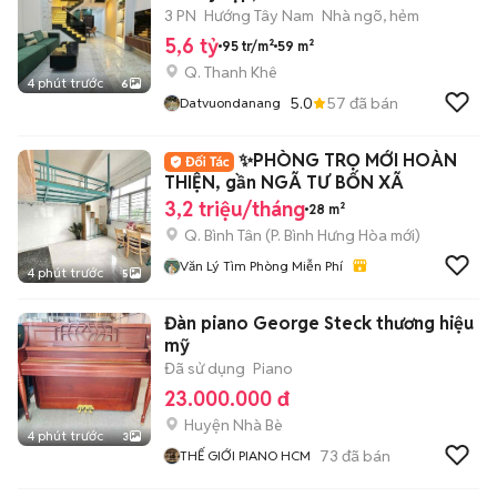
3 PN
Hướng Tây Nam
Nhà ngõ, hẻm
5,6 tỷ
95 tr/m²
59 m²
Q. Thanh Khê
4 phút trước
6
5.0
57
đã bán
Datvuondanang
✨PHÒNG TRỌ MỚI HOÀN
THIỆN, gần NGÃ TƯ BỐN XÃ
3,2 triệu/tháng
28 m²
Q. Bình Tân
(
P. Bình Hưng Hòa
mới)
Văn Lý Tìm Phòng Miễn Phí
4 phút trước
5
Đàn piano George Steck thương hiệu
mỹ
Đã sử dụng
Piano
23.000.000 đ
Huyện Nhà Bè
4 phút trước
3
73
đã bán
THẾ GIỚI PIANO HCM