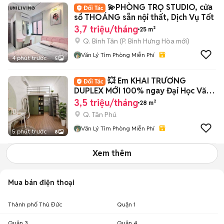
💫PHÒNG TRỌ STUDIO, cửa
sổ THOÁNG sẵn nội thất, Dịch Vụ Tốt
3,7 triệu/tháng
25 m²
Q. Bình Tân
(
P. Bình Hưng Hòa
mới)
Văn Lý Tìm Phòng Miễn Phí
4 phút trước
5
💥 Em KHAI TRƯƠNG
DUPLEX MỚI 100% ngay Đại Học Văn
Hiến
3,5 triệu/tháng
28 m²
Q. Tân Phú
Văn Lý Tìm Phòng Miễn Phí
5 phút trước
8
Xem thêm
Mua bán điện thoại
Thành phố Thủ Đức
Quận 1
Quận 3
Quận 4