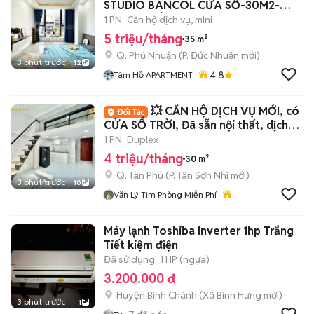
STUDIO BANCOL CỬA SỔ-30M2-
THANG MÁY-CV GIA ĐỊNH
1 PN
Căn hộ dịch vụ, mini
5 triệu/tháng
35 m²
Q. Phú Nhuận
(
P. Đức Nhuận
mới)
3 phút trước
12
4.8
Tâm Hồ APARTMENT
💥 CĂN HỘ DỊCH VỤ MỚI, có
CỬA SỔ TRỜI, Đã sẵn nội thất, dịch
vụ tốt
1 PN
Duplex
4 triệu/tháng
30 m²
Q. Tân Phú
(
P. Tân Sơn Nhì
mới)
3 phút trước
10
Văn Lý Tìm Phòng Miễn Phí
Máy lạnh Toshiba Inverter 1hp Trắng
Tiết kiệm điện
Đã sử dụng
1 HP (ngựa)
3.200.000 đ
Huyện Bình Chánh
(
Xã Bình Hưng
mới)
3 phút trước
1