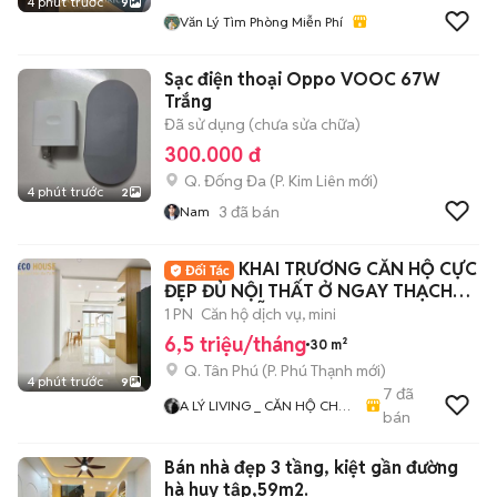
4 phút trước
9
Văn Lý Tìm Phòng Miễn Phí
Sạc điện thoại Oppo VOOC 67W
Trắng
Đã sử dụng (chưa sửa chữa)
300.000 đ
Q. Đống Đa
(
P. Kim Liên
mới)
4 phút trước
2
3
đã bán
Nam
KHAI TRƯƠNG CĂN HỘ CỰC
ĐẸP ĐỦ NỘI THẤT Ở NGAY THẠCH
LAM NGUYỄN SƠN
1 PN
Căn hộ dịch vụ, mini
6,5 triệu/tháng
30 m²
Q. Tân Phú
(
P. Phú Thạnh
mới)
4 phút trước
9
7
đã
A LÝ LIVING _ CĂN HỘ CHO
bán
THUÊ TP.HCM - PHÒNG TRỌ
- MBKD - KIOT - CHDV -
Bán nhà đẹp 3 tầng, kiệt gần đường
CHUNG CƯ - NHÀ Ở
hà huy tập,59m2.