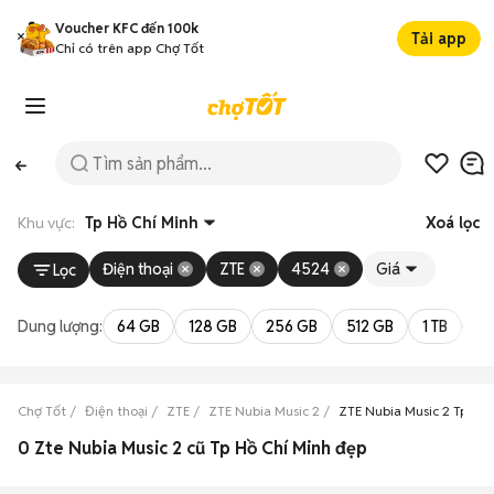
Voucher KFC đến 100k
Tải app
Chỉ có trên app Chợ Tốt
Khu vực:
Tp Hồ Chí Minh
Xoá lọc
Điện thoại
ZTE
4524
Giá
Lọc
Dung lượng:
64 GB
128 GB
256 GB
512 GB
1 TB
2 
Chợ Tốt
Điện thoại
ZTE
ZTE Nubia Music 2
ZTE Nubia Music 2 Tp Hồ 
0 Zte Nubia Music 2 cũ Tp Hồ Chí Minh đẹp