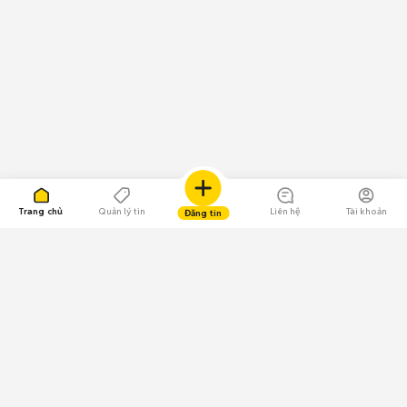
Trang chủ
Quản lý tin
Liên hệ
Tài khoản
Đăng tin
109.000 Bình chọn
Tải ứng dụng Chợ Tốt