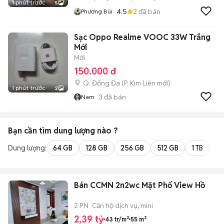
1 phút trước
5
4.5
2
đã bán
Phương Bùi
Sạc Oppo Realme VOOC 33W Trắng
Mới
Mới
150.000 đ
Q. Đống Đa
(
P. Kim Liên
mới)
1 phút trước
2
3
đã bán
Nam
Bạn cần tìm
dung lượng
nào ?
Dung lượng:
64 GB
128 GB
256 GB
512 GB
1 TB
2 
Bán CCMN 2n2wc Mặt Phố View Hồ
2 PN
Căn hộ dịch vụ, mini
2,39 tỷ
43 tr/m²
55 m²