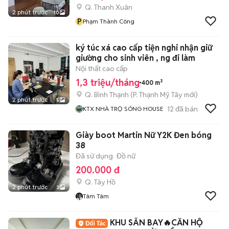
Q. Thanh Xuân
2 phút trước
10
P
Phạm Thành Công
ký túc xá cao cấp tiện nghi nhận giữ
giường cho sinh viên , ng đi làm
Nội thất cao cấp
1,3 triệu/tháng
400 m²
Q. Bình Thạnh
(
P. Thạnh Mỹ Tây
mới)
2 phút trước
5
12
đã bán
KTX NHÀ TRỌ SÓNG HOUSE
Giày boot Martin Nữ Y2K Đen bóng
38
Đã sử dụng
Đồ nữ
200.000 đ
Q. Tây Hồ
2 phút trước
3
Tâm Tâm
KHU SÂN BAY🔥CĂN HỘ