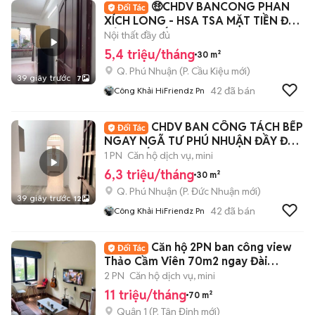
🤑CHDV BANCONG PHAN
XÍCH LONG - HSA TSA MẶT TIỀN ĐẦY
ĐỦ NỘI THẤT
Nội thất đầy đủ
5,4 triệu/tháng
30 m²
Q. Phú Nhuận
(
P. Cầu Kiệu
mới)
39 giây trước
7
42
đã bán
Công Khải HiFriendz Pn
CHDV BAN CÔNG TÁCH BẾP
NGAY NGÃ TƯ PHÚ NHUẬN ĐẦY ĐỦ
NỘI THẤT
1 PN
Căn hộ dịch vụ, mini
6,3 triệu/tháng
30 m²
Q. Phú Nhuận
(
P. Đức Nhuận
mới)
39 giây trước
12
42
đã bán
Công Khải HiFriendz Pn
Căn hộ 2PN ban công view
Thảo Cầm Viên 70m2 ngay Đài
Truyền hình NTMK
2 PN
Căn hộ dịch vụ, mini
11 triệu/tháng
70 m²
Quận 1
(
P. Tân Định
mới)