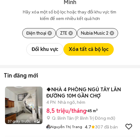
Minh
Hãy xóa một số bộ lọc hoặc thay đổi khu vực tìm 
kiếm để xem nhiều kết quả hơn
Điện thoại
ZTE
Nubia Music 2
Đổi khu vực
Xóa tất cả bộ lọc
Tin đăng mới
🍀NHÀ 4 PHÒNG NGỦ TÂY LÂN
ĐƯỜNG 10M GẦN CHỢ
4 PN
Nhà ngõ, hẻm
8,5 triệu/tháng
45 m²
Q. Bình Tân
(
P. Bình Trị Đông
mới)
37 giây trước
6
4.7
307
đã bán
Nguyễn Thị Trang