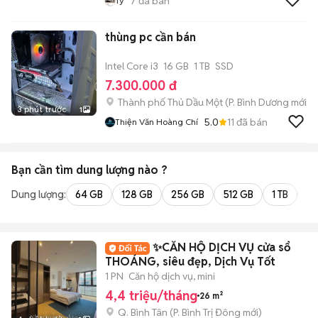
7
đã bán
Ty
thùng pc cần bán
Intel Core i3
16 GB
1 TB
SSD
7.300.000 đ
Thành phố Thủ Dầu Một
(
P. Bình Dương
mới)
3 phút trước
1
5.0
11
đã bán
Thiện Văn Hoàng Chí
Bạn cần tìm
dung lượng
nào ?
Dung lượng:
64 GB
128 GB
256 GB
512 GB
1 TB
2 
✨CĂN HỘ DỊCH VỤ cửa sổ
THOÁNG, siêu đẹp, Dịch Vụ Tốt
1 PN
Căn hộ dịch vụ, mini
4,4 triệu/tháng
26 m²
Q. Bình Tân
(
P. Bình Trị Đông
mới)