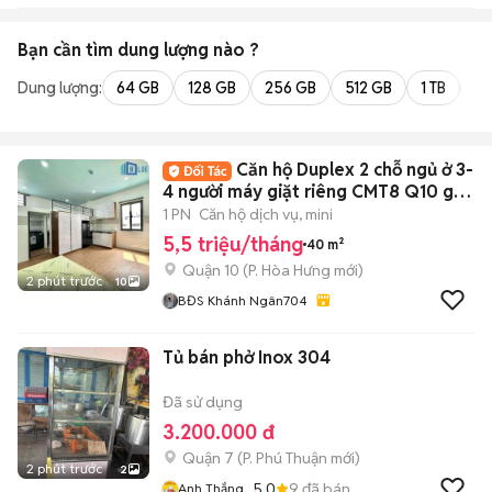
Bạn cần tìm
dung lượng
nào ?
Dung lượng:
64 GB
128 GB
256 GB
512 GB
1 TB
2 
Căn hộ Duplex 2 chỗ ngủ ở 3-
4 người máy giặt riêng CMT8 Q10 gần
UEH
1 PN
Căn hộ dịch vụ, mini
5,5 triệu/tháng
40 m²
Quận 10
(
P. Hòa Hưng
mới)
2 phút trước
10
BĐS Khánh Ngân704
Tủ bán phở Inox 304
Đã sử dụng
3.200.000 đ
Quận 7
(
P. Phú Thuận
mới)
2 phút trước
2
5.0
9
đã bán
Anh Thắng