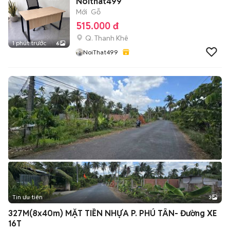
Noithat499
Mới
Gỗ
515.000 đ
Q. Thanh Khê
1 phút trước
6
NoiThat499
Tin ưu tiên
3
327M(8x40m) MẶT TIỀN NHỰA P. PHÚ TÂN- Đường XE
16T