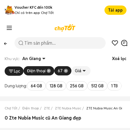
Voucher KFC đến 100k
Tải app
Chỉ có trên app Chợ Tốt
Khu vực:
An Giang
Xoá lọc
Điện thoại
67
Giá
Lọc
Dung lượng:
64 GB
128 GB
256 GB
512 GB
1 TB
2 
Chợ Tốt
Điện thoại
ZTE
ZTE Nubia Music
ZTE Nubia Music An Giang
0 Zte Nubia Music cũ An Giang đẹp