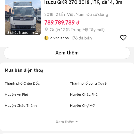
Isuzu QKR 270 2018 ,1T9, dài 4, 3m
2018
2 tấn
Việt Nam
Đã sử dụng
789.789.789 đ
Quận 12
(
P. Trung Mỹ Tây
mới)
3 phút trước
6
L
176
đã bán
Lê Văn Khoa
Xem thêm
Mua bán điện thoại
Thành phố Châu Đốc
Thành phố Long Xuyên
Huyện An Phú
Huyện Châu Phú
Huyện Châu Thành
Huyện Chợ Mới
Xem thêm