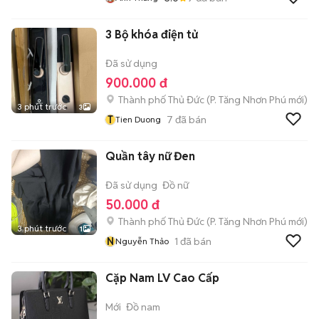
3 Bộ khóa điện tử
Đã sử dụng
900.000 đ
Thành phố Thủ Đức
(
P. Tăng Nhơn Phú
mới)
3 phút trước
3
T
7
đã bán
Tien Duong
Quần tây nữ Đen
Đã sử dụng
Đồ nữ
50.000 đ
Thành phố Thủ Đức
(
P. Tăng Nhơn Phú
mới)
3 phút trước
1
N
1
đã bán
Nguyễn Thảo
Cặp Nam LV Cao Cấp
Mới
Đồ nam