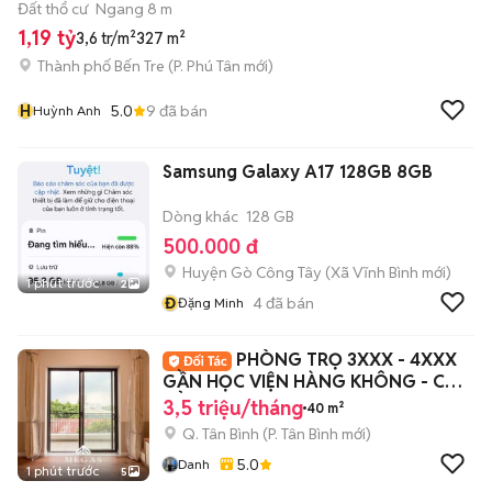
Đất thổ cư
Ngang 8 m
1,19 tỷ
3,6 tr/m²
327 m²
Thành phố Bến Tre
(
P. Phú Tân
mới)
H
5.0
9
đã bán
Huỳnh Anh
Samsung Galaxy A17 128GB 8GB
Dòng khác
128 GB
500.000 đ
Huyện Gò Công Tây
(
Xã Vĩnh Bình
mới)
1 phút trước
2
Đ
4
đã bán
Đặng Minh
PHÒNG TRỌ 3XXX - 4XXX
GẦN HỌC VIỆN HÀNG KHÔNG - CAO
ĐẲNG Y PNT
3,5 triệu/tháng
40 m²
Q. Tân Bình
(
P. Tân Bình
mới)
5.0
Danh
1 phút trước
5