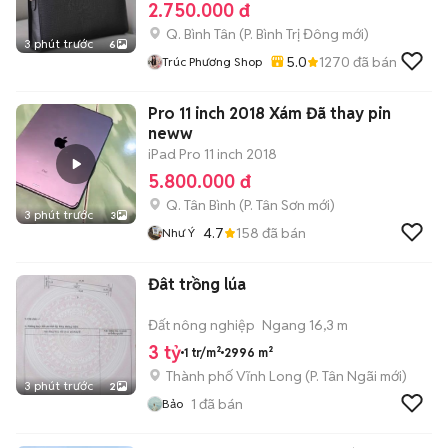
2.750.000 đ
Q. Bình Tân
(
P. Bình Trị Đông
mới)
3 phút trước
6
5.0
1270
đã bán
Trúc Phương Shop
Pro 11 inch 2018 Xám Đã thay pin
neww
iPad Pro 11 inch 2018
5.800.000 đ
Q. Tân Bình
(
P. Tân Sơn
mới)
3 phút trước
3
4.7
158
đã bán
Như Ý
Đât trồng lúa
Đất nông nghiệp
Ngang 16,3 m
3 tỷ
1 tr/m²
2996 m²
Thành phố Vĩnh Long
(
P. Tân Ngãi
mới)
3 phút trước
2
1
đã bán
Bảo