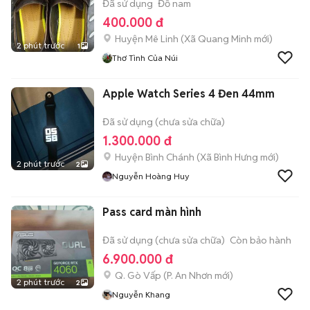
Đã sử dụng
Đồ nam
400.000 đ
Huyện Mê Linh
(
Xã Quang Minh
mới)
2 phút trước
1
Thơ Tình Của Núi
Apple Watch Series 4 Đen 44mm
Đã sử dụng (chưa sửa chữa)
1.300.000 đ
Huyện Bình Chánh
(
Xã Bình Hưng
mới)
2 phút trước
2
Nguyễn Hoàng Huy
Pass card màn hình
Đã sử dụng (chưa sửa chữa)
Còn bảo hành
6.900.000 đ
Q. Gò Vấp
(
P. An Nhơn
mới)
2 phút trước
2
Nguyễn Khang