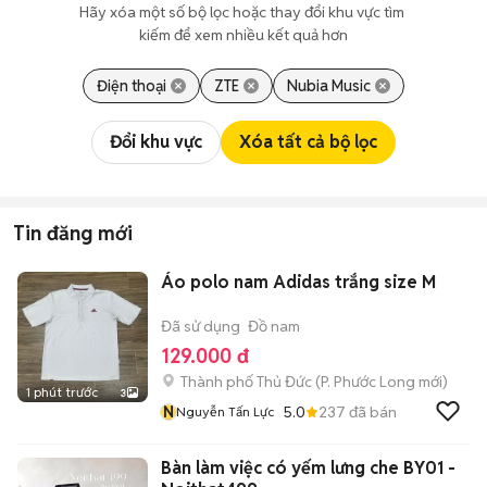
Hãy xóa một số bộ lọc hoặc thay đổi khu vực tìm 
kiếm để xem nhiều kết quả hơn
Điện thoại
ZTE
Nubia Music
Đổi khu vực
Xóa tất cả bộ lọc
Tin đăng mới
Áo polo nam Adidas trắng size M
Đã sử dụng
Đồ nam
129.000 đ
Thành phố Thủ Đức
(
P. Phước Long
mới)
1 phút trước
3
N
5.0
237
đã bán
Nguyễn Tấn Lực
Bàn làm việc có yếm lưng che BY01 -