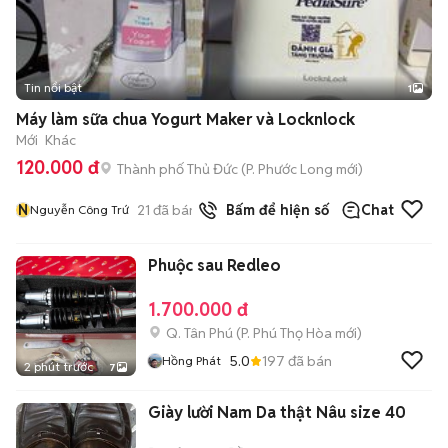
Tin nổi bật
1
Máy làm sữa chua Yogurt Maker và Locknlock
Mới
Khác
120.000 đ
Thành phố Thủ Đức
(
P. Phước Long
mới)
N
21
đã bán
Bấm để hiện số
Chat
Nguyễn Công Trứ
Phuộc sau Redleo
1.700.000 đ
Q. Tân Phú
(
P. Phú Thọ Hòa
mới)
5.0
197
đã bán
Hồng Phát
2 phút trước
7
Giày lười Nam Da thật Nâu size 40