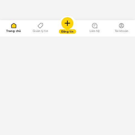
Trang chủ
Quản lý tin
Liên hệ
Tài khoản
Đăng tin
109.000 Bình chọn
Tải ứng dụng Chợ Tốt
Về Chợ Tốt
Quy chế sàn
Chính sách bảo mật
Giải quyết tranh chấp
CÔNG TY TNHH CHỢ TỐT - Người đại diện theo pháp luật:
Nguyễn Trọng Tấn; GPDKKD: 0312120782 do Sở KH & ĐT TP.HCM cấp ngày
11/01/2013;