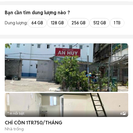
Bạn cần tìm
dung lượng
nào ?
Dung lượng:
64 GB
128 GB
256 GB
512 GB
1 TB
2 
Tin nổi bật
6
+
2
CHỈ CÒN 1TR750/THÁNG
Nhà trống