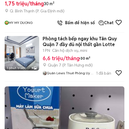
1,75 triệu/tháng
30 m²
Q. Bình Thạnh
(
P. Gia Định
mới)
Bấm để hiện số
Chat
MY MY DUONG
Phòng tách bếp ngay khu Tân Quy
Quận 7 đầy đủ nội thất gần Lotte
1 PN
Căn hộ dịch vụ, mini
6,6 triệu/tháng
30 m²
Quận 7
(
P. Tân Hưng
mới)
1 phút trước
9
1
đã bán
Quân Lewis Thuê Phòng Uy
Tín