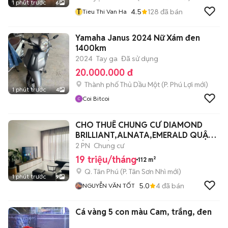
1 phút trước
6
T
4.5
128
đã bán
Tieu Thi Van Ha
Yamaha Janus 2024 Nữ Xám đen
1400km
2024
Tay ga
Đã sử dụng
20.000.000 đ
Thành phố Thủ Dầu Một
(
P. Phú Lợi
mới)
1 phút trước
4
Coi Bitcoi
CHO THUÊ CHUNG CƯ DIAMOND
BRILLIANT,ALNATA,EMERALD QUẬN
TÂN PHÚ
2 PN
Chung cư
19 triệu/tháng
112 m²
Q. Tân Phú
(
P. Tân Sơn Nhì
mới)
1 phút trước
9
5.0
4
đã bán
NGUYỄN VĂN TỐT
Cá vàng 5 con màu Cam, trắng, đen