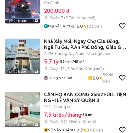
Cá Cảnh
200.000 đ
Quận 7
(
P. Tân Hưng
mới)
1 phút trước
1
5.0
1
đã bán
Nguyễn Trường
Nhà Xây Mới, Ngay Chợ Cầu Đồng,
Ngã Tư Ga, P.An Phú Đông, Giáp Gò
Vấp
4 PN
Hướng Tây Nam
Nhà ngõ, hẻm
5,7 tỷ
112 tr/m²
51 m²
Quận 12
(
P. An Phú Đông
mới)
1 phút trước
9
59
đã
5.0
Trung Nhà Đất
bán
0901888734
CĂN HỘ BAN CÔNG 35m2 FULL TIỆN
NGHI LÊ VĂN SỸ QUẬN 3
1 PN
Chung cư
7,5 triệu/tháng
30 m²
Quận 3
(
P. Nhiêu Lộc
mới)
1 phút trước
7
V
4.9
3
đã bán
VÕ VĂN KHÁNH