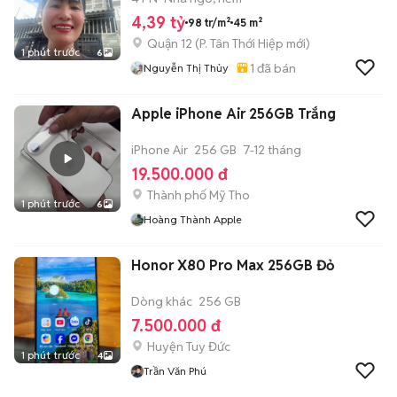
4,39 tỷ
98 tr/m²
45 m²
Quận 12
(
P. Tân Thới Hiệp
mới)
1 phút trước
6
1
đã bán
Nguyễn Thị Thủy
Apple iPhone Air 256GB Trắng
iPhone Air
256 GB
7-12 tháng
19.500.000 đ
Thành phố Mỹ Tho
1 phút trước
6
Hoàng Thành Apple
Honor X80 Pro Max 256GB Đỏ
Dòng khác
256 GB
7.500.000 đ
Huyện Tuy Đức
1 phút trước
4
Trần Văn Phú