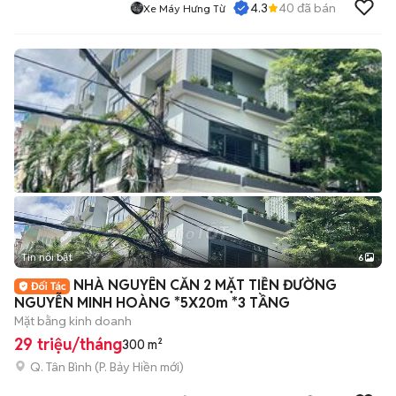
4.3
40
đã bán
Xe Máy Hưng Từ
Tin nổi bật
6
+
2
NHÀ NGUYÊN CĂN 2 MẶT TIỀN ĐƯỜNG
NGUYỄN MINH HOÀNG *5X20m *3 TẦNG
Mặt bằng kinh doanh
29 triệu/tháng
300 m²
Q. Tân Bình
(
P. Bảy Hiền
mới)