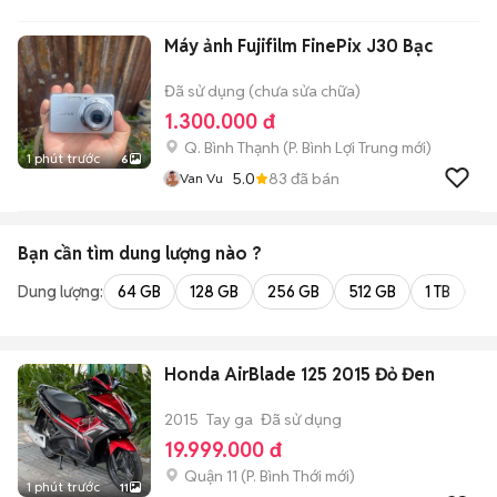
Máy ảnh Fujifilm FinePix J30 Bạc
Đã sử dụng (chưa sửa chữa)
1.300.000 đ
Q. Bình Thạnh
(
P. Bình Lợi Trung
mới)
1 phút trước
6
5.0
83
đã bán
Van Vu
Bạn cần tìm
dung lượng
nào ?
Dung lượng:
64 GB
128 GB
256 GB
512 GB
1 TB
2 
Honda AirBlade 125 2015 Đỏ Đen
2015
Tay ga
Đã sử dụng
19.999.000 đ
Quận 11
(
P. Bình Thới
mới)
1 phút trước
11