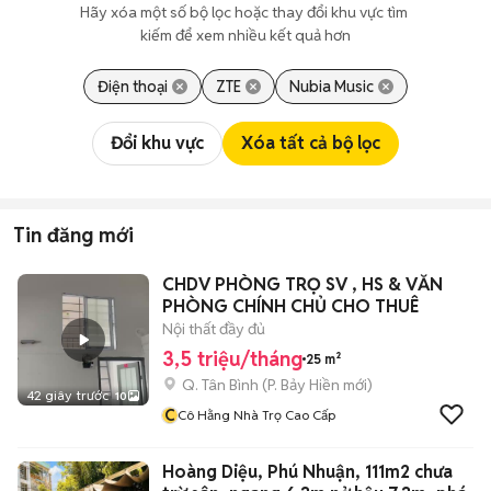
Hãy xóa một số bộ lọc hoặc thay đổi khu vực tìm 
kiếm để xem nhiều kết quả hơn
Điện thoại
ZTE
Nubia Music
Đổi khu vực
Xóa tất cả bộ lọc
Tin đăng mới
CHDV PHÒNG TRỌ SV , HS & VĂN
PHÒNG CHÍNH CHỦ CHO THUÊ
Nội thất đầy đủ
3,5 triệu/tháng
25 m²
Q. Tân Bình
(
P. Bảy Hiền
mới)
42 giây trước
10
C
Cô Hằng Nhà Trọ Cao Cấp
Hoàng Diệu, Phú Nhuận, 111m2 chưa