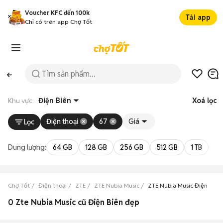
Voucher KFC đến 100k
Tải app
Chỉ có trên app Chợ Tốt
Khu vực:
Điện Biên
Xoá lọc
Điện thoại
67
Giá
Lọc
Dung lượng:
64 GB
128 GB
256 GB
512 GB
1 TB
2 
Chợ Tốt
Điện thoại
ZTE
ZTE Nubia Music
ZTE Nubia Music Điện Biên
0 Zte Nubia Music cũ Điện Biên đẹp