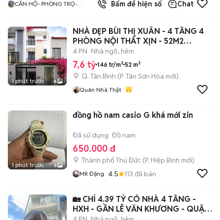
4.0
Bấm để hiện số
Chat
CĂN HỘ- PHÒNG TRỌ-
ĐÚNG HÌNH ĐÚNG GIÁ TÂN
BÌNH
NHÀ ĐẸP BÙI THỊ XUÂN - 4 TẦNG 4
PHÒNG NỘI THẤT XỊN - 52M2
(4*12.95)
4 PN
Nhà ngõ, hẻm
7,6 tỷ
146 tr/m²
52 m²
Q. Tân Bình
(
P. Tân Sơn Hòa
mới)
1 phút trước
6
Quân Nhà Thật
đồng hồ nam casio G khá mới zin
Đã sử dụng
Đồ nam
650.000 đ
Thành phố Thủ Đức
(
P. Hiệp Bình
mới)
1 phút trước
5
4.5
113
đã bán
MR Đặng
🏡 CHỈ 4.39 TỶ CÓ NHÀ 4 TẦNG -
HXH - GẦN LÊ VĂN KHƯƠNG - QUẬN
12.
4 PN
Nhà ngõ, hẻm