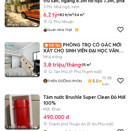
trừ sân, ngang 6.3m nở hậu 7.3m, phá
3 PN
Nhà ngõ, hẻm
6,2 tỷ
182 tr/m²
34 m²
Q. Phú Nhuận
44 giây trước
5
Quân Nhà Thật
PHÒNG TRỌ CÓ GÁC MỚI
XÂY CHO SINH VIÊN ĐẠI HỌC VĂN
HIẾN - HỒNG BÀNG
Nhà trống
3,8 triệu/tháng
25 m²
Q. Tân Phú
(
P. Phú Thạnh
mới)
1 phút trước
9
15
đã
5.0
THIÊN ĐƯỜNG PHÒNG
bán
TRỌ - ALO HOME
Tăm nước Brushie Super Clean Đỏ Mới
100%
Mới
Khác
490.000 đ
Thành phố Thuận An
(
P. An Phú
mới)
1 phút trước
2