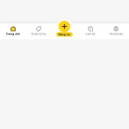
Trang chủ
Quản lý tin
Liên hệ
Tài khoản
Đăng tin
109.000 Bình chọn
Tải ứng dụng Chợ Tốt
Về Chợ Tốt
Quy chế sàn
Chính sách bảo mật
Giải quyết tranh chấp
CÔNG TY TNHH CHỢ TỐT - Người đại diện theo pháp luật:
Nguyễn Trọng Tấn; GPDKKD: 0312120782 do Sở KH & ĐT TP.HCM cấp ngày
11/01/2013;