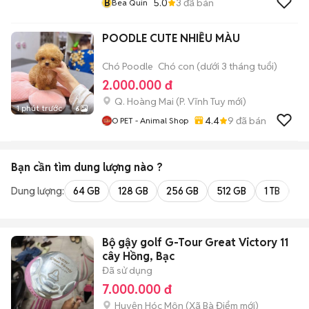
B
5.0
3
đã bán
Bea Quin
POODLE CUTE NHIỀU MÀU
Chó Poodle
Chó con (dưới 3 tháng tuổi)
2.000.000 đ
Q. Hoàng Mai
(
P. Vĩnh Tuy
mới)
1 phút trước
6
4.4
9
đã bán
O PET - Animal Shop
Bạn cần tìm
dung lượng
nào ?
Dung lượng:
64 GB
128 GB
256 GB
512 GB
1 TB
2 
Bộ gậy golf G-Tour Great Victory 11
cây Hồng, Bạc
Đã sử dụng
7.000.000 đ
Huyện Hóc Môn
(
Xã Bà Điểm
mới)