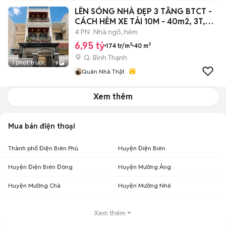
LÊN SÓNG NHÀ ĐẸP 3 TẦNG BTCT -
CÁCH HẺM XE TẢI 10M - 40m2, 3T,
4PN
4 PN
Nhà ngõ, hẻm
6,95 tỷ
174 tr/m²
40 m²
Q. Bình Thạnh
1 phút trước
9
Quân Nhà Thật
Xem thêm
Mua bán điện thoại
Thành phố Điện Biên Phủ
Huyện Điện Biên
Huyện Điện Biên Đông
Huyện Mường Ảng
Huyện Mường Chà
Huyện Mường Nhé
Xem thêm