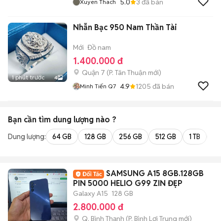
5.0
3
đã bán
Xuyen Thach
Nhẫn Bạc 950 Nam Thần Tài
Mới
Đồ nam
1.400.000 đ
Quận 7
(
P. Tân Thuận
mới)
1 phút trước
4
4.9
1205
đã bán
Minh Tiến Q7
Bạn cần tìm
dung lượng
nào ?
Dung lượng:
64 GB
128 GB
256 GB
512 GB
1 TB
2 
SAMSUNG A15 8GB.128GB
PIN 5000 HELIO G99 ZIN ĐẸP
Galaxy A15
128 GB
2.800.000 đ
Q. Bình Thạnh
(
P. Bình Lợi Trung
mới)