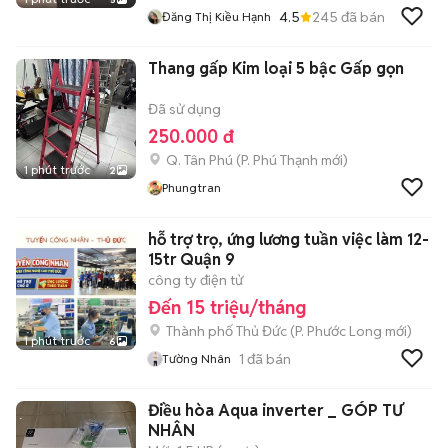
4.5
245
đã bán
Đăng Thị Kiều Hạnh
Thang gấp Kim loại 5 bậc Gấp gọn
Đã sử dụng
250.000 đ
Q. Tân Phú
(
P. Phú Thạnh
mới)
1 phút trước
2
Phungtran
hỗ trợ trọ, ứng lương tuần việc làm 12-
15tr Quận 9
công ty điện tử
Đến 15 triệu/tháng
Thành phố Thủ Đức
(
P. Phước Long
mới)
1 phút trước
6
1
đã bán
Tường Nhân
Điều hòa Aqua inverter _ GÓP TƯ
NHÂN