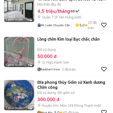
NTT
Nội thất đầy đủ
4,5 triệu/tháng
30 m²
Quận 7
(
P. Tân Hưng
mới)
1 phút trước
12
23
đã
5.0
Mr Luân Chuyên Căn
bán
Hộ Đẹp Quận 7
Lồng chim Kim loại Bạc chắc chắn
Đã sử dụng
50.000 đ
Q. Ngũ Hành Sơn
1 phút trước
2
2
đã bán
Raikhert Irina
Đĩa phong thủy Gốm sứ Xanh dương
Chim công
Đã sử dụng
Đồ gốm sứ
300.000 đ
Huyện Hóc Môn
(
Xã Đông Thạnh
mới)
1 phút trước
4
5.0
40
đã bán
Mua Alo