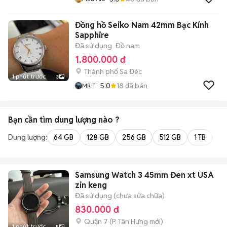
Đồng hồ Seiko Nam 42mm Bạc Kính
Sapphire
Đã sử dụng
Đồ nam
1.800.000 đ
Thành phố Sa Đéc
1 phút trước
3
5.0
18
đã bán
MR T
Bạn cần tìm
dung lượng
nào ?
Dung lượng:
64 GB
128 GB
256 GB
512 GB
1 TB
2 
Samsung Watch 3 45mm Đen xt USA
zin keng
Đã sử dụng (chưa sửa chữa)
830.000 đ
Quận 7
(
P. Tân Hưng
mới)
1 phút trước
5