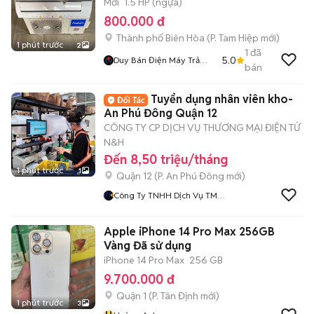
Mới
1.5 HP (ngựa)
800.000 đ
Thành phố Biên Hòa
(
P. Tam Hiệp
mới)
1 phút trước
2
1
đã
5.0
Duy Bán Điện Máy Trả
bán
Góp
Tuyển dụng nhân viên kho-
An Phú Đông Quận 12
CÔNG TY CP DỊCH VỤ THƯƠNG MẠI ĐIỆN TỬ
N&H
Đến 8,50 triệu/tháng
1 phút trước
1
Quận 12
(
P. An Phú Đông
mới)
Công Ty TNHH Dịch Vụ TMĐT
N Va H
Apple iPhone 14 Pro Max 256GB
Vàng Đã sử dụng
iPhone 14 Pro Max
256 GB
9.700.000 đ
Quận 1
(
P. Tân Định
mới)
1 phút trước
3