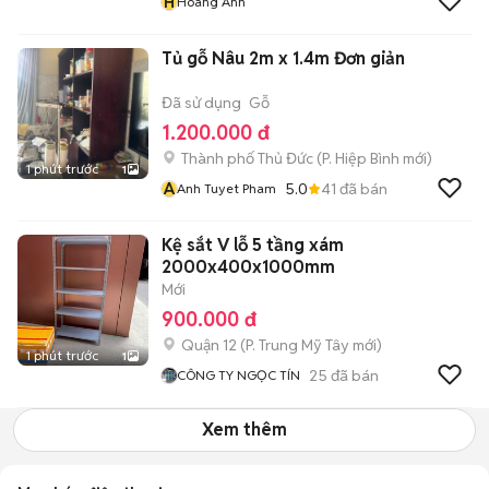
H
Hoàng Anh
Tủ gỗ Nâu 2m x 1.4m Đơn giản
Đã sử dụng
Gỗ
1.200.000 đ
Thành phố Thủ Đức
(
P. Hiệp Bình
mới)
1 phút trước
1
A
5.0
41
đã bán
Anh Tuyet Pham
Kệ sắt V lỗ 5 tầng xám
2000x400x1000mm
Mới
900.000 đ
Quận 12
(
P. Trung Mỹ Tây
mới)
1 phút trước
1
25
đã bán
CÔNG TY NGỌC TÍN
Xem thêm