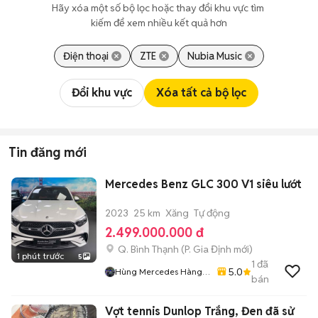
Hãy xóa một số bộ lọc hoặc thay đổi khu vực tìm 
kiếm để xem nhiều kết quả hơn
Điện thoại
ZTE
Nubia Music
Đổi khu vực
Xóa tất cả bộ lọc
Tin đăng mới
Mercedes Benz GLC 300 V1 siêu lướt
2023
25 km
Xăng
Tự động
2.499.000.000 đ
Q. Bình Thạnh
(
P. Gia Định
mới)
1 phút trước
5
1
đã
5.0
Hùng Mercedes Hàng
bán
Xanh
Vợt tennis Dunlop Trắng, Đen đã sử