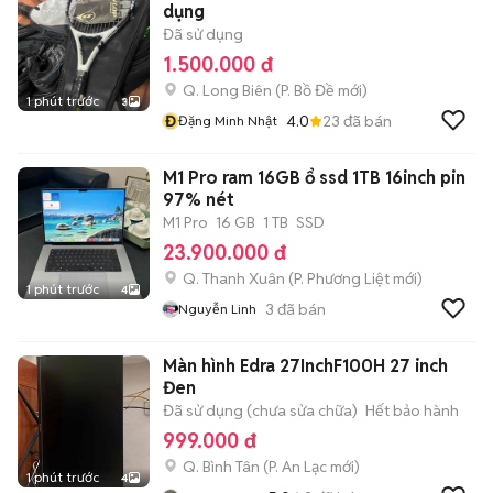
dụng
Đã sử dụng
1.500.000 đ
Q. Long Biên
(
P. Bồ Đề
mới)
1 phút trước
3
Đ
4.0
23
đã bán
Đặng Minh Nhật
M1 Pro ram 16GB ổ ssd 1TB 16inch pin
97% nét
M1 Pro
16 GB
1 TB
SSD
23.900.000 đ
Q. Thanh Xuân
(
P. Phương Liệt
mới)
1 phút trước
4
3
đã bán
Nguyễn Linh
Màn hình Edra 27InchF100H 27 inch
Đen
Đã sử dụng (chưa sửa chữa)
Hết bảo hành
999.000 đ
Q. Bình Tân
(
P. An Lạc
mới)
1 phút trước
4