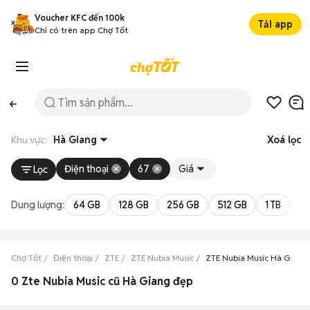
Voucher KFC đến 100k
Tải app
Chỉ có trên app Chợ Tốt
Khu vực:
Hà Giang
Xoá lọc
Điện thoại
67
Giá
Lọc
Dung lượng:
64 GB
128 GB
256 GB
512 GB
1 TB
2 
Chợ Tốt
Điện thoại
ZTE
ZTE Nubia Music
ZTE Nubia Music Hà Giang
0 Zte Nubia Music cũ Hà Giang đẹp