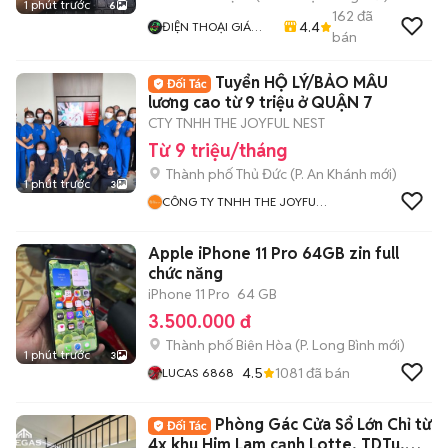
1 phút trước
6
162
đã
4.4
ĐIỆN THOẠI GIÁ
bán
TỐT
Tuyển HỘ LÝ/BẢO MẪU
lương cao từ 9 triệu ở QUẬN 7
CTY TNHH THE JOYFUL NEST
Từ 9 triệu/tháng
Thành phố Thủ Đức
(
P. An Khánh
mới)
1 phút trước
3
CÔNG TY TNHH THE JOYFUL
NEST
Apple iPhone 11 Pro 64GB zin full
chức năng
iPhone 11 Pro
64 GB
3.500.000 đ
Thành phố Biên Hòa
(
P. Long Bình
mới)
1 phút trước
3
4.5
1081
đã bán
LUCAS 6868
Phòng Gác Cửa Sổ Lớn Chỉ từ
4x khu Him Lam cạnh Lotte, TDTu,