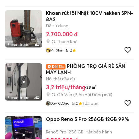
Khoan rút lõi Nhật 100V hakken SPN-
8A2
Đã sử dụng
2.700.000 đ
Q. Thanh Khê
3 phút trước
1
m
5.0
Mr Shin
PHÒNG TRỌ GIÁ RẺ SẴN
MÁY LẠNH
Nội thất đầy đủ
3,2 triệu/tháng
28 m²
Q. Gò Vấp
(
P. An Hội Đông
mới)
3 phút trước
3
5.0
1
đã bán
Duy Cường
Oppo Reno 5 Pro 256GB 12GB 99%
Reno5 Pro
256 GB
Hết bảo hành