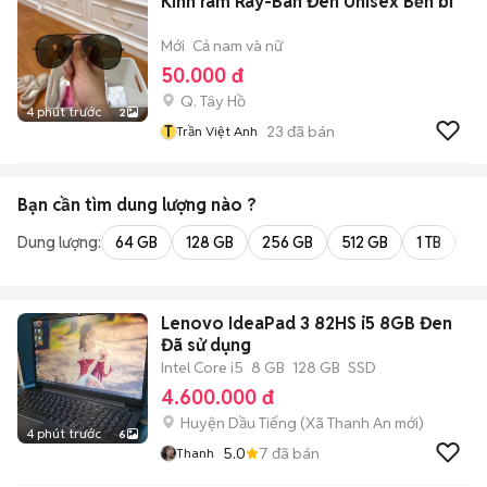
Kính râm Ray-Ban Đen Unisex Bền bỉ
Mới
Cả nam và nữ
50.000 đ
Q. Tây Hồ
4 phút trước
2
T
23
đã bán
Trần Việt Anh
Bạn cần tìm
dung lượng
nào ?
Dung lượng:
64 GB
128 GB
256 GB
512 GB
1 TB
2 
Lenovo IdeaPad 3 82HS i5 8GB Đen
Đã sử dụng
Intel Core i5
8 GB
128 GB
SSD
4.600.000 đ
Huyện Dầu Tiếng
(
Xã Thanh An
mới)
4 phút trước
6
5.0
7
đã bán
Thanh