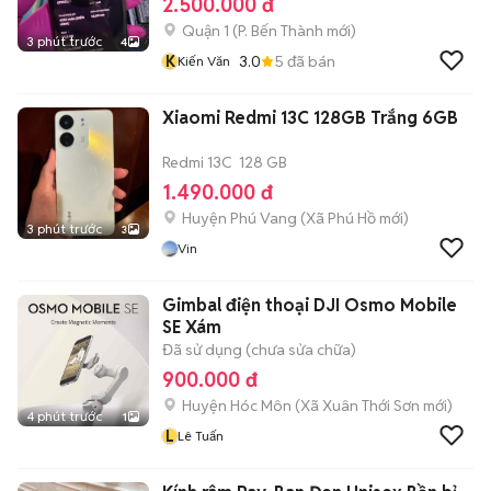
2.500.000 đ
Quận 1
(
P. Bến Thành
mới)
3 phút trước
4
K
3.0
5
đã bán
Kiến Văn
Xiaomi Redmi 13C 128GB Trắng 6GB
Redmi 13C
128 GB
1.490.000 đ
Huyện Phú Vang
(
Xã Phú Hồ
mới)
3 phút trước
3
Vin
Gimbal điện thoại DJI Osmo Mobile
SE Xám
Đã sử dụng (chưa sửa chữa)
900.000 đ
Huyện Hóc Môn
(
Xã Xuân Thới Sơn
mới)
4 phút trước
1
L
Lê Tuấn