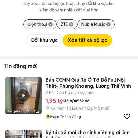
Hãy xóa một số bộ lọc hoặc thay đổi khu vực tìm 
kiếm để xem nhiều kết quả hơn
Điện thoại
ZTE
Nubia Music
Đổi khu vực
Xóa tất cả bộ lọc
Tin đăng mới
Bán CCMN Giá Rẻ Ô Tô Đỗ Full Nội
Thất- Phùng Khoang, Lương Thế Vinh
2 PN
Căn hộ dịch vụ, mini
1,95 tỷ
38 tr/m²
52 m²
Q. Nam Từ Liêm
(
P. Đại Mỗ
mới)
44 giây trước
7
P
Phạm Thành Công
ký túc xá mới cho sinh viên ng đi làm