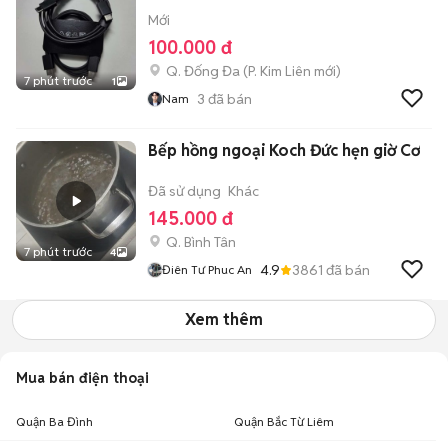
Mới
100.000 đ
Q. Đống Đa
(
P. Kim Liên
mới)
7 phút trước
1
3
đã bán
Nam
Bếp hồng ngoại Koch Đức hẹn giờ Cơ
Đã sử dụng
Khác
145.000 đ
Q. Bình Tân
7 phút trước
4
4.9
3861
đã bán
Điên Tư Phuc An
Xem thêm
Mua bán điện thoại
Quận Ba Đình
Quận Bắc Từ Liêm