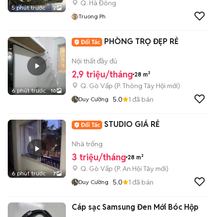
Q. Hà Đông
5 phút trước
2
Truong Ph
PHÒNG TRỌ ĐẸP RẺ
Nội thất đầy đủ
2,9 triệu/tháng
28 m²
Q. Gò Vấp
(
P. Thông Tây Hội
mới)
6 phút trước
10
5.0
1
đã bán
Duy Cường
STUDIO GIÁ RẺ
Nhà trống
3 triệu/tháng
28 m²
Q. Gò Vấp
(
P. An Hội Tây
mới)
6 phút trước
7
5.0
1
đã bán
Duy Cường
Cáp sạc Samsung Đen Mới Bóc Hộp