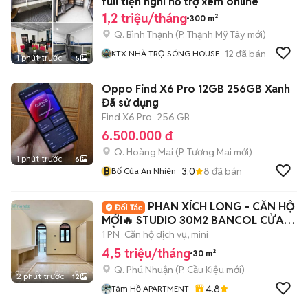
full tiện nghi hỗ trợ xem online
1,2 triệu/tháng
300 m²
Q. Bình Thạnh
(
P. Thạnh Mỹ Tây
mới)
12
đã bán
KTX NHÀ TRỌ SÓNG HOUSE
1 phút trước
5
Oppo Find X6 Pro 12GB 256GB Xanh
Đã sử dụng
Find X6 Pro
256 GB
6.500.000 đ
Q. Hoàng Mai
(
P. Tương Mai
mới)
1 phút trước
6
B
3.0
8
đã bán
Bố Của An Nhiên
PHAN XÍCH LONG - CĂN HỘ
MỚI🔥 STUDIO 30M2 BANCOL CỬA
SỔ - FULL NT 100%
1 PN
Căn hộ dịch vụ, mini
4,5 triệu/tháng
30 m²
Q. Phú Nhuận
(
P. Cầu Kiệu
mới)
2 phút trước
12
4.8
Tâm Hồ APARTMENT