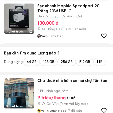
Sạc nhanh Mophie Speedport 20
Trắng 20W USB-C
Đã sử dụng (chưa sửa chữa)
100.000 đ
Q. Đống Đa
(
P. Kim Liên
mới)
3 phút trước
1
3
đã bán
Nam
Bạn cần tìm
dung lượng
nào ?
Dung lượng:
64 GB
128 GB
256 GB
512 GB
1 TB
2 
Cho thuê nhà hẻm xe hơi chợ Tân Sơn
2 PN
Nhà ngõ, hẻm
9 triệu/tháng
84 m²
Q. Gò Vấp
(
P. An Hội Tây
mới)
3 phút trước
6
V
7
đã bán
Vo Thi Xuan Ngoc