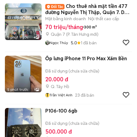
Cho thuê nhà mặt tiền 477
đường Nguyễn Thị Thập, Quận 7. DT:
10x30m
Mặt bằng kinh doanh
Nội thất cao cấp
70 triệu/tháng
300 m²
Quận 7
(
P. Tân Hưng
mới)
5 phút trước
4
5.0
1
đã bán
Ngọc Thúy
Ốp lưng iPhone 11 Pro Max Xám Bền
Đã sử dụng (chưa sửa chữa)
20.000 đ
Q. Tây Hồ
5 phút trước
1
T
23
đã bán
Trần Việt Anh
P106-100 6gb
Đã sử dụng (chưa sửa chữa)
500.000 đ