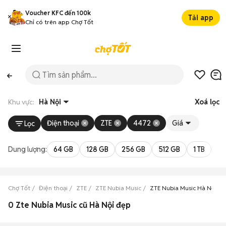
Voucher KFC đến 100k
Tải app
Chỉ có trên app Chợ Tốt
Khu vực:
Hà Nội
Xoá lọc
Điện thoại
ZTE
4472
Giá
Lọc
Dung lượng:
64 GB
128 GB
256 GB
512 GB
1 TB
2 
Chợ Tốt
Điện thoại
ZTE
ZTE Nubia Music
ZTE Nubia Music Hà Nội
0 Zte Nubia Music cũ Hà Nội đẹp