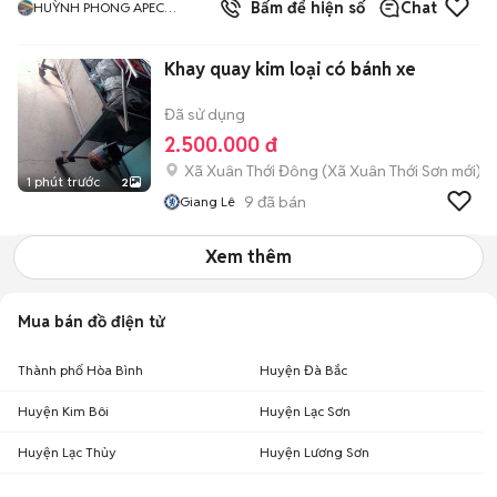
5.0
Bấm để hiện số
Chat
HUỲNH PHONG APEC
MANDALA MŨI NÉ
Khay quay kim loại có bánh xe
Đã sử dụng
2.500.000 đ
Xã Xuân Thới Đông
(
Xã Xuân Thới Sơn
mới)
1 phút trước
2
9
đã bán
Giang Lê
Xem thêm
Mua bán đồ điện tử
Thành phố Hòa Bình
Huyện Đà Bắc
Huyện Kim Bôi
Huyện Lạc Sơn
Huyện Lạc Thủy
Huyện Lương Sơn