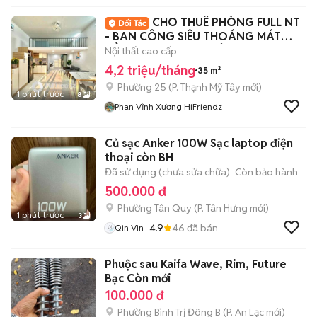
CHO THUÊ PHÒNG FULL NT
- BAN CÔNG SIÊU THOÁNG MÁT
NẰM NGAY TRUNG TÂM
Nội thất cao cấp
4,2 triệu/tháng
35 m²
Phường 25
(
P. Thạnh Mỹ Tây
mới)
1 phút trước
8
Phan Vĩnh Xương HiFriendz
Củ sạc Anker 100W Sạc laptop điện
thoại còn BH
Đã sử dụng (chưa sửa chữa)
Còn bảo hành
500.000 đ
Phường Tân Quy
(
P. Tân Hưng
mới)
1 phút trước
3
4.9
46
đã bán
Qin Vin
Phuộc sau Kaifa Wave, Rim, Future
Bạc Còn mới
100.000 đ
Phường Bình Trị Đông B
(
P. An Lạc
mới)