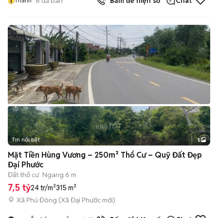
T
6
đã bán
Bấm để hiện số
Chat
Thanh
Tin nổi bật
5
Mặt Tiền Hùng Vương – 250m² Thổ Cư – Quỹ Đất Đẹp
Đại Phước
Đất thổ cư
Ngang 6 m
7,5 tỷ
24 tr/m²
315 m²
Xã Phú Đông
(
Xã Đại Phước
mới)