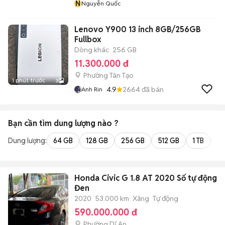
N
Nguyễn Quốc
Lenovo Y900 13 inch 8GB/256GB
Fullbox
Dòng khác
256 GB
11.300.000 đ
Phường Tân Tạo
1 phút trước
3
4.9
2664
đã bán
Anh Rin
Bạn cần tìm
dung lượng
nào ?
Dung lượng:
64 GB
128 GB
256 GB
512 GB
1 TB
2 
Honda Civic G 1.8 AT 2020 Số tự động
Đen
2020
53.000 km
Xăng
Tự động
590.000.000 đ
Phường Dĩ An