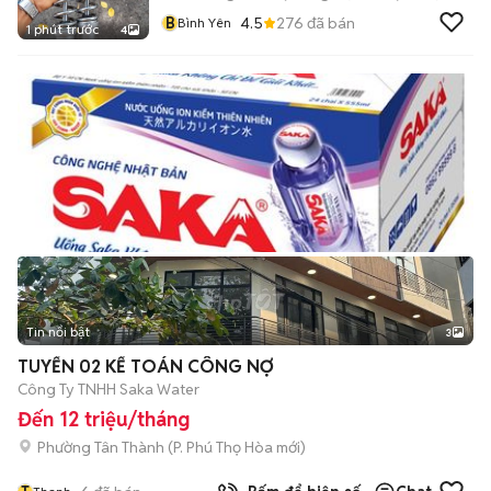
B
4.5
276
đã bán
Bình Yên
1 phút trước
4
Tin nổi bật
3
TUYỂN 02 KẾ TOÁN CÔNG NỢ
Công Ty TNHH Saka Water
Đến 12 triệu/tháng
Phường Tân Thành
(
P. Phú Thọ Hòa
mới)