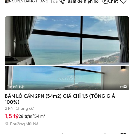
1
đã bán
Bấm để hiện số
Chat
NGUYỄN ĐĂNG THẮNG
Tin nổi bật
12
+
2
BÁN LỖ CĂN 2PN (54m2) GIÁ CHỈ 1,5 (TỔNG GIÁ
100%)
2 PN
Chung cư
1,5 tỷ
28 tr/m²
54 m²
Phường Mũi Né