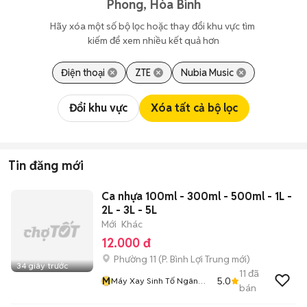
Phong, Hòa Bình
Hãy xóa một số bộ lọc hoặc thay đổi khu vực tìm 
kiếm để xem nhiều kết quả hơn
Điện thoại
ZTE
Nubia Music
Đổi khu vực
Xóa tất cả bộ lọc
Tin đăng mới
Ca nhựa 100ml - 300ml - 500ml - 1L -
2L - 3L - 5L
Mới
Khác
12.000 đ
Phường 11
(
P. Bình Lợi Trung
mới)
34 giây trước
11
đã
M
5.0
Máy Xay Sinh Tố Ngân
bán
Phương