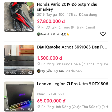
Honda Vario 2019 Đỏ bstp 9 chủ
smarkey
2019
Tay ga
100 - 175 cc
Đã sử dụng
27.800.000 đ
Phường Phú Trung
(
P. Tân Phú
mới)
34 giây trước
10
4.0
Trai Nhà Quê
Đầu Karaoke Acnos SK9108S Đen Full H
1.500.000 đ
Phường Bình Hưng Hoà A
(
P. Bình Hưng Hòa
m
20
đã bán
Nguyễn Duy Tân
44 giây trước
1
Lenovo Legion 7i Pro Ultra 9 RTX 5080 
Khác
32 GB
SSD
65.000.000 đ
Phường Linh Đông (Quận Thủ Đức cũ)
(
P. Hiệ
44 giây trước
5