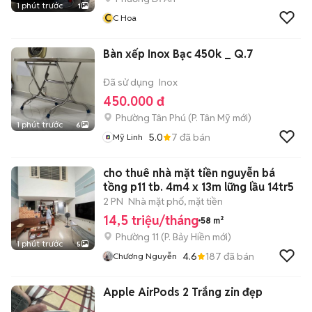
1 phút trước
1
C
C Hoa
Bàn xếp Inox Bạc 450k _ Q.7
Đã sử dụng
Inox
450.000 đ
Phường Tân Phú
(
P. Tân Mỹ
mới)
1 phút trước
6
5.0
7
đã bán
Mỹ Linh
cho thuê nhà mặt tiền nguyễn bá
tồng p11 tb. 4m4 x 13m lững lầu 14tr5
2 PN
Nhà mặt phố, mặt tiền
14,5 triệu/tháng
58 m²
Phường 11
(
P. Bảy Hiền
mới)
1 phút trước
5
4.6
187
đã bán
Chương Nguyễn
Apple AirPods 2 Trắng zin đẹp