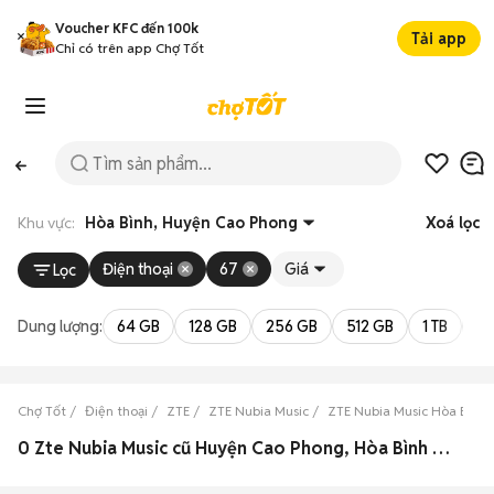
Voucher KFC đến 100k
Tải app
Chỉ có trên app Chợ Tốt
Khu vực:
Hòa Bình, Huyện Cao Phong
Xoá lọc
Điện thoại
67
Giá
Lọc
Dung lượng:
64 GB
128 GB
256 GB
512 GB
1 TB
2 
Chợ Tốt
Điện thoại
ZTE
ZTE Nubia Music
ZTE Nubia Music Hòa Bình
0 Zte Nubia Music cũ Huyện Cao Phong, Hòa Bình đẹp