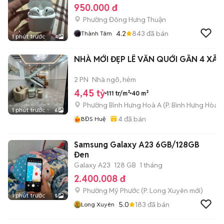
950.000 đ
Phường Đông Hưng Thuận
4.2
843
đã bán
Thành Tâm
1 phút trước
4
NHÀ MỚI ĐẸP LÊ VĂN QUỚI GẦN 4 XÃ
2 PN
Nhà ngõ, hẻm
4,45 tỷ
111 tr/m²
40 m²
Phường Bình Hưng Hoà A
(
P. Bình Hưng Hòa
m
1 phút trước
6
4
đã bán
BĐS Huệ
Samsung Galaxy A23 6GB/128GB
Đen
Galaxy A23
128 GB
1 tháng
2.400.008 đ
Phường Mỹ Phước
(
P. Long Xuyên
mới)
1 phút trước
5
5.0
183
đã bán
Long Xuyên