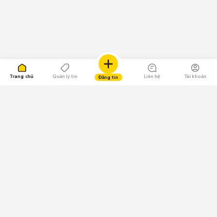
Trang chủ
Quản lý tin
Liên hệ
Tài khoản
Đăng tin
109.000 Bình chọn
Tải ứng dụng Chợ Tốt
Về Chợ Tốt
Quy chế sàn
Chính sách bảo mật
Giải quyết tranh chấp