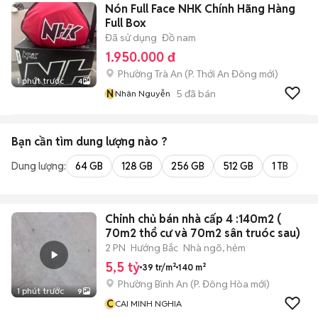
Nón Full Face NHK Chính Hãng Hàng
Full Box
Đã sử dụng
Đồ nam
1.950.000 đ
Phường Trà An
(
P. Thới An Đông
mới)
1 phút trước
4
N
5
đã bán
Nhân Nguyễn
Bạn cần tìm
dung lượng
nào ?
Dung lượng:
64 GB
128 GB
256 GB
512 GB
1 TB
2 
Chinh chủ bán nhà cấp 4 :140m2 (
70m2 thổ cư và 70m2 sân truóc sau)
2 PN
Hướng Bắc
Nhà ngõ, hẻm
5,5 tỷ
39 tr/m²
140 m²
Phường Bình An
(
P. Đông Hòa
mới)
1 phút trước
9
C
CAI MINH NGHIA